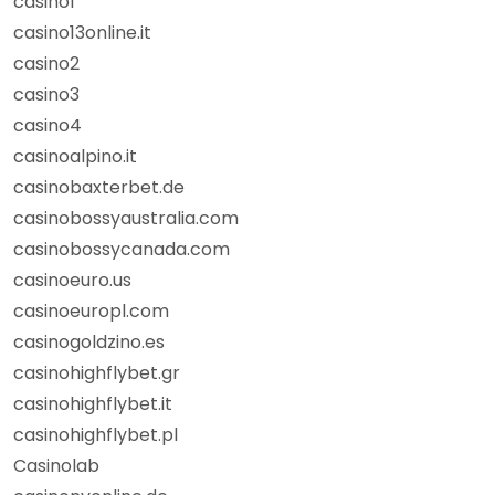
casino1
casino13online.it
casino2
casino3
casino4
casinoalpino.it
casinobaxterbet.de
casinobossyaustralia.com
casinobossycanada.com
casinoeuro.us
casinoeuropl.com
casinogoldzino.es
casinohighflybet.gr
casinohighflybet.it
casinohighflybet.pl
Casinolab