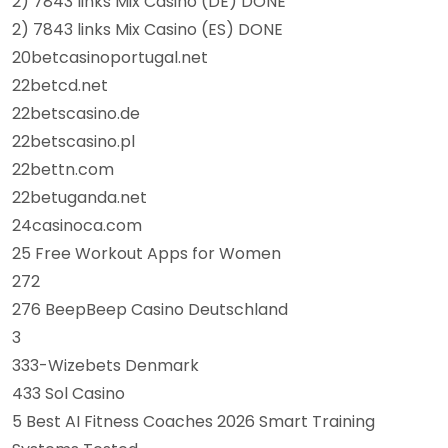
2) 7843 links Mix Casino (DE) DONE
2) 7843 links Mix Casino (ES) DONE
20betcasinoportugal.net
22betcd.net
22betscasino.de
22betscasino.pl
22bettn.com
22betuganda.net
24casinoca.com
25 Free Workout Apps for Women
272
276 BeepBeep Casino Deutschland
3
333-Wizebets Denmark
433 Sol Casino
5 Best AI Fitness Coaches 2026 Smart Training