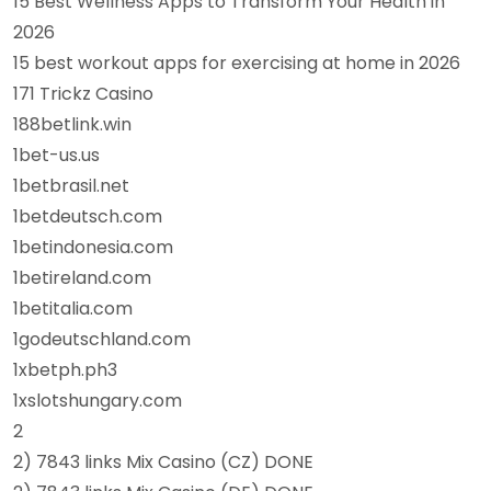
15 Best Wellness Apps to Transform Your Health in
2026
15 best workout apps for exercising at home in 2026
171 Trickz Casino
188betlink.win
1bet-us.us
1betbrasil.net
1betdeutsch.com
1betindonesia.com
1betireland.com
1betitalia.com
1godeutschland.com
1xbetph.ph3
1xslotshungary.com
2
2) 7843 links Mix Casino (CZ) DONE