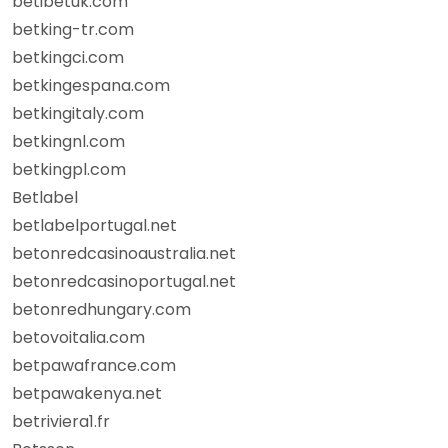
betibetuk.com
betking-tr.com
betkingci.com
betkingespana.com
betkingitaly.com
betkingnl.com
betkingpl.com
Betlabel
betlabelportugal.net
betonredcasinoaustralia.net
betonredcasinoportugal.net
betonredhungary.com
betovoitalia.com
betpawafrance.com
betpawakenya.net
betriviera1.fr