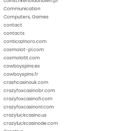
coinstrikeholdandwin.pl
Communication
Computers, Games
contact
contacts
conticazinoro.com
cosmolot-pl.com
cosmolotit.com
cowboyspins.es
cowboyspins.fr
crashcasinouk.com
crazyfoxcasinobr.com
crazyfoxcasinofi.com
crazyfoxcasinonl.com
crazyluckcasino.us
crazyluckcasinode.com