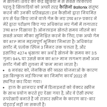
में खेलना। शेयर की कई खूबियों में से सबसे लोकप्रिय
पहलू है खिलाड़ियों को अच्छी तरह
कैसिनो Ballonix
संतुष्ट
करने की उनकी प्रतिबद्धता। इन कैसीनो द्वारा नियमित
रूप से पेश किए जाने वाले गेम के नए उच्च RTP प्रकार ने
मेरे द्वारा परीक्षण किए गए अधिकांश नए गेमों में लगातार
उच्च RTP दिखाया है। ऑनलाइन खेलते समय जीतने का
सबसे अच्छा मौका सुनिश्चित करने के लिए, एक अच्छे गेम
का RTP मान महत्वपूर्ण भूमिका निभाता है! अधिकांश
स्लॉट में, प्रत्येक स्पिन 3 मिनट तक चलता है, और
इसलिए 4274 श्रृंखला का अर्थ है खेलने के समय का 3.5
गुना। 94% या उससे कम का RTP मान लगभग सभी अन्य
स्लॉट गेमों की तुलना में 'कम' माना जाता है।
8 नवंबर को, जेनकिंस की व्यस्त योजनाओं के कारण
इस बिल्कुल नई फिल्म का निर्माण कार्य 2022 से
स्थगित कर दिया गया।
हाल के शानदार वर्षों में डिजाइनरों को वेक्टर स्क्रीन
के साथ प्रयोग करते हुए देखा गया है, और वे ऐसी स्पष्ट
रूपरेखाएँ बनाते हैं जो रास्टर स्क्रीन के कारण बार-बार
दोहराई नहीं जा सकती हैं।