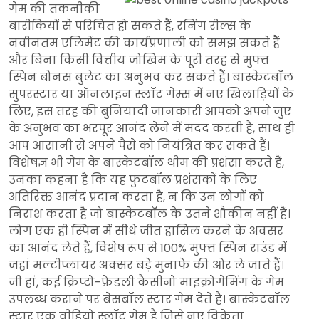
गेम की तकनीकी
बारीकियों से परिचित हो सकते हैं, रनिंग रील्स के
नवीनतम एलिमेंट की कार्यप्रणाली को समझ सकते हैं
और बिना किसी वित्तीय जोखिम के पूरी तरह से मुफ्त
स्पिन बोनस बुलेट का अनुभव कर सकते हैं। बास्केटबॉल
सुपरस्टार या ऑनलाइन स्लॉट गेम्स में नए खिलाड़ियों के
लिए, इस तरह की बुनियादी जानकारी आपको अपने जुए
के अनुभव का भरपूर आनंद लेने में मदद करती है, साथ ही
आप आसानी से अपने पैसे को नियंत्रित कर सकते हैं।
विशेषज्ञ भी गेम के बास्केटबॉल थीम की प्रशंसा करते हैं,
उनका कहना है कि यह फुटबॉल प्रशंसकों के लिए
अतिरिक्त आनंद प्रदान करता है, न कि उन लोगों को
निराश करता है जो बास्केटबॉल के उतने शौकीन नहीं हैं।
लोग एक ही स्पिन में सीधे जीत हासिल करने के अवसर
का आनंद लेते हैं, विशेष रूप से 100% मुफ्त स्पिन राउंड में
जहां मल्टीप्लायर अक्सर बड़े मुनाफे की ओर ले जाते हैं।
जी हां, कई क्रिप्टो-फ्रेंडली कैसीनो माइक्रोगेमिंग के गेम
उपलब्ध कराने पर बेसबॉल स्टार गेम देते हैं। बास्केटबॉल
स्टार एक वीडियो स्लॉट गेम है जिसे नए विक्रेता