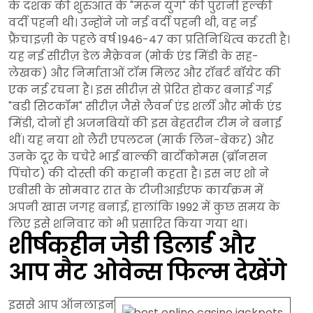
के दशक की शुरुआत के "मरून युग" की पुरानी हल्की
वर्दी पहनी थी। उन्होंने जो नई वर्दी पहनी थी, वह नई
फ्रैंचाइज़ी के पहले वर्ष 1946-47 का प्रतिनिधित्व करती है।
यह नई सीरीज़ डेल मैक्रेवन (मोर्क एंड मिंडी के सह-
लेखक) और निर्माताओं टॉम मिलर और रॉबर्ट बॉयेट की
एक नई रचना है। इस सीरीज़ से प्रेरित होकर बनाई गई
"बडी सिटकॉम" सीरीज़ जैसे लैवर्न एंड शर्ली और मोर्क एंड
मिंडी, दोनों ही अजनबियों की इस बेहतरीन टीम ने बनाई
थीं। यह नया शो लैरी एपलटन (मार्क लिन-बेकर) और
उनके दूर के चचेरे भाई बाल्की बार्टोकोमस (ब्रॉनसन
पिंचोट) की दोस्ती की कहानी कहता है। इस नए शो ने
एबीसी के सोमवार रात के टीजीआईएफ कार्यक्रम में
अपनी खास जगह बनाई, हालांकि 1992 में कुछ समय के
लिए इसे शनिवार को भी प्रसारित किया गया था।
शीर्षकहीन जेडी डिलार्ड और
आप मैट ओवेन्स फिल्म देखेंगे
इससे आप ऑनलाइन