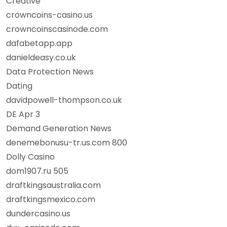
Creative
crowncoins-casino.us
crowncoinscasinode.com
dafabetapp.app
danieldeasy.co.uk
Data Protection News
Dating
davidpowell-thompson.co.uk
DE Apr 3
Demand Generation News
denemebonusu-tr.us.com 800
Dolly Casino
dom1907.ru 505
draftkingsaustralia.com
draftkingsmexico.com
dundercasino.us