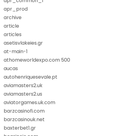
apr_common_1
apr_prod
archive
article
articles
asetisvlakeies.gr
at-main-1
athomeworldexpo.com 500
aucas
autohenriquesevale.pt
aviamasters2.uk
aviamasters2.us
aviatorgames.uk.com
barzcasinofi.com
barzcasinouk.net
baxterbet1.gr