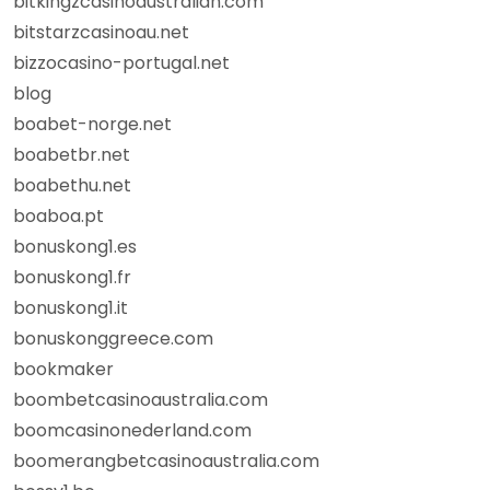
bitkingzcasinoaustralian.com
bitstarzcasinoau.net
bizzocasino-portugal.net
blog
boabet-norge.net
boabetbr.net
boabethu.net
boaboa.pt
bonuskong1.es
bonuskong1.fr
bonuskong1.it
bonuskonggreece.com
bookmaker
boombetcasinoaustralia.com
boomcasinonederland.com
boomerangbetcasinoaustralia.com