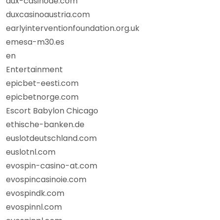
dux-casinode.com
duxcasinoaustria.com
earlyinterventionfoundation.org.uk
emesa-m30.es
en
Entertainment
epicbet-eesti.com
epicbetnorge.com
Escort Babylon Chicago
ethische-banken.de
euslotdeutschland.com
euslotnl.com
evospin-casino-at.com
evospincasinoie.com
evospindk.com
evospinnl.com