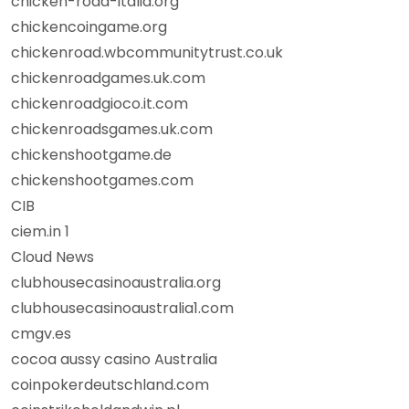
chicken-road-italia.org
chickencoingame.org
chickenroad.wbcommunitytrust.co.uk
chickenroadgames.uk.com
chickenroadgioco.it.com
chickenroadsgames.uk.com
chickenshootgame.de
chickenshootgames.com
CIB
ciem.in 1
Cloud News
clubhousecasinoaustralia.org
clubhousecasinoaustralia1.com
cmgv.es
cocoa aussy casino Australia
coinpokerdeutschland.com