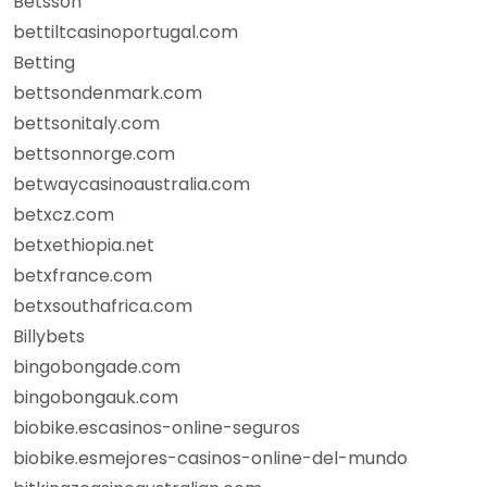
Betsson
bettiltcasinoportugal.com
Betting
bettsondenmark.com
bettsonitaly.com
bettsonnorge.com
betwaycasinoaustralia.com
betxcz.com
betxethiopia.net
betxfrance.com
betxsouthafrica.com
Billybets
bingobongade.com
bingobongauk.com
biobike.escasinos-online-seguros
biobike.esmejores-casinos-online-del-mundo