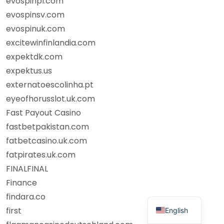
evospinpl.com
evospinsv.com
evospinuk.com
excitewinfinlandia.com
expektdk.com
expektus.us
externatoescolinha.pt
eyeofhorusslot.uk.com
Fast Payout Casino
fastbetpakistan.com
fatbetcasino.uk.com
fatpirates.uk.com
FINALFINAL
Finance
findara.co
first
English