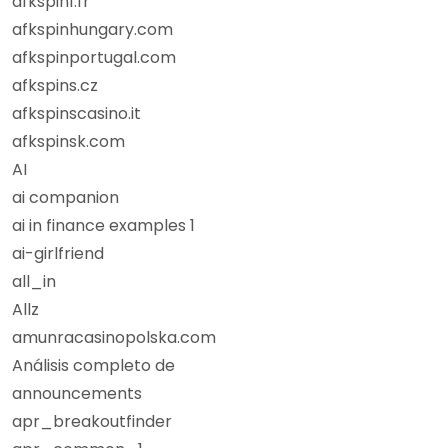
afkspin1.fr
afkspinhungary.com
afkspinportugal.com
afkspins.cz
afkspinscasino.it
afkspinsk.com
AI
ai companion
ai in finance examples 1
ai-girlfriend
all_in
Allz
amunracasinopolska.com
Análisis completo de
announcements
apr_breakoutfinder