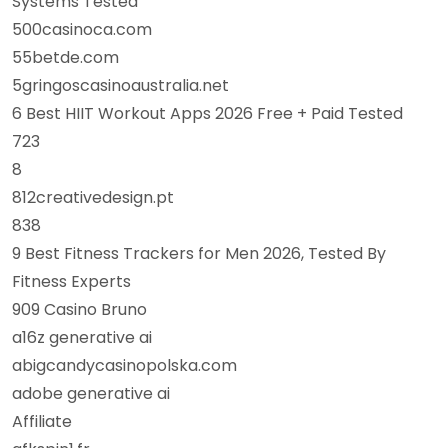
Systems Tested
500casinoca.com
55betde.com
5gringoscasinoaustralia.net
6 Best HIIT Workout Apps 2026 Free + Paid Tested
723
8
812creativedesign.pt
838
9 Best Fitness Trackers for Men 2026, Tested By
Fitness Experts
909 Casino Bruno
a16z generative ai
abigcandycasinopolska.com
adobe generative ai
Affiliate