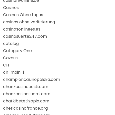
casinonvonline.de
Casinos
Casinos Ohne Lugas
casinos ohne verifizierung
casinosonlinees.es
casinosuerte247.com
catalog
Category One
Cazeus
CH
ch-main-1
championcasinopolska.com
chanzcasinoeesti.com
chanzcasinosuomi.com
chatkibetethiopia.com
chericasinofrance.org