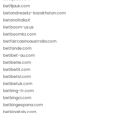
bet9jauk.com
betandreaskz-kazakhstan.com
betanoitalia.it
betboom-us.us
betboomkz.com
betfaircasinoaustralia.com
betfande.com
betibet-au.com
betibetie.com
betibetit.com
betibetsl.com
betibetuk.com
betking-tr.com
betkingci.com
betkingespana.com
betkingitaly.com