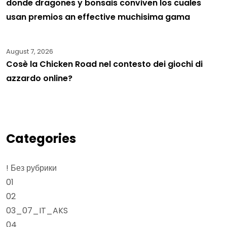
donde dragones y bonsais conviven los cuales
usan premios an effective muchisima gama
August 7, 2026
Cosè la Chicken Road nel contesto dei giochi di
azzardo online?
Categories
! Без рубрики
01
02
03_07_IT_AKS
04