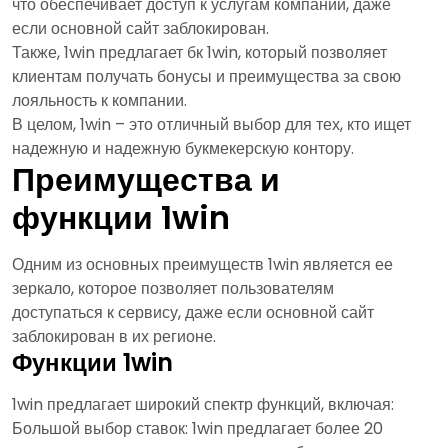
что обеспечивает доступ к услугам компании, даже
если основной сайт заблокирован.
Также, 1win предлагает бк 1win, который позволяет
клиентам получать бонусы и преимущества за свою
лояльность к компании.
В целом, 1win – это отличный выбор для тех, кто ищет
надежную и надежную букмекерскую контору.
Преимущества и
функции 1win
Одним из основных преимуществ 1win является ее
зеркало, которое позволяет пользователям
доступаться к сервису, даже если основной сайт
заблокирован в их регионе.
Функции 1win
1win предлагает широкий спектр функций, включая:
Большой выбор ставок: 1win предлагает более 20