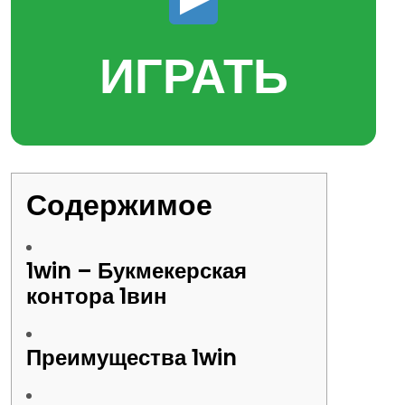
ИГРАТЬ
Содержимое
1win – Букмекерская
контора 1вин
Преимущества 1win