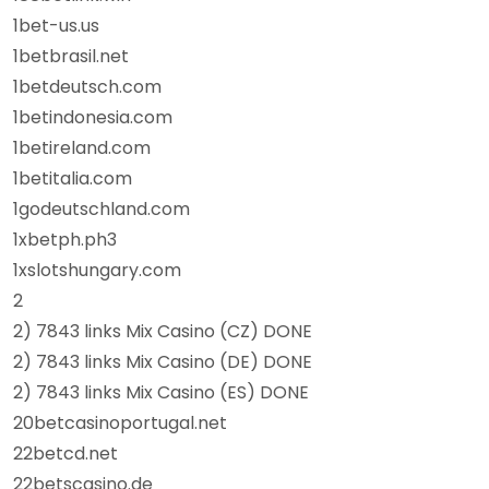
1bet-us.us
1betbrasil.net
1betdeutsch.com
1betindonesia.com
1betireland.com
1betitalia.com
1godeutschland.com
1xbetph.ph3
1xslotshungary.com
2
2) 7843 links Mix Casino (CZ) DONE
2) 7843 links Mix Casino (DE) DONE
2) 7843 links Mix Casino (ES) DONE
20betcasinoportugal.net
22betcd.net
22betscasino.de