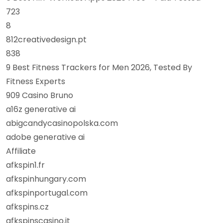
723
8
812creativedesign.pt
838
9 Best Fitness Trackers for Men 2026, Tested By
Fitness Experts
909 Casino Bruno
a16z generative ai
abigcandycasinopolska.com
adobe generative ai
Affiliate
afkspin1.fr
afkspinhungary.com
afkspinportugal.com
afkspins.cz
afkspinscasino.it