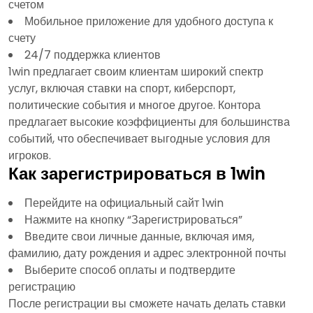
счетом
Мобильное приложение для удобного доступа к
счету
24/7 поддержка клиентов
1win предлагает своим клиентам широкий спектр
услуг, включая ставки на спорт, киберспорт,
политические события и многое другое. Контора
предлагает высокие коэффициенты для большинства
событий, что обеспечивает выгодные условия для
игроков.
Как зарегистрироваться в 1win
Перейдите на официальный сайт 1win
Нажмите на кнопку “Зарегистрироваться”
Введите свои личные данные, включая имя,
фамилию, дату рождения и адрес электронной почты
Выберите способ оплаты и подтвердите
регистрацию
После регистрации вы сможете начать делать ставки