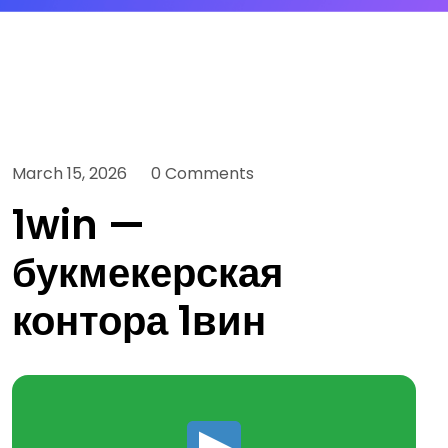
March 15, 2026
0 Comments
1win —
букмекерская
контора 1вин