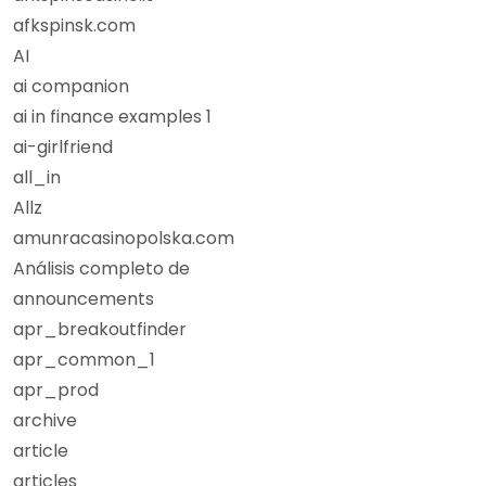
afkspinsk.com
AI
ai companion
ai in finance examples 1
ai-girlfriend
all_in
Allz
amunracasinopolska.com
Análisis completo de
announcements
apr_breakoutfinder
apr_common_1
apr_prod
archive
article
articles