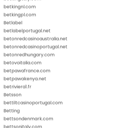
betkingnl.com
betkingpl.com
Betlabel
betlabelportugal.net
betonredcasinoaustralia.net
betonredcasinoportugal.net
betonredhungary.com
betovoitalia.com
betpawafrance.com
betpawakenya.net
betriviera1.fr
Betsson
bettiltcasinoportugal.com
Betting
bettsondenmark.com
bettsonitaly.com