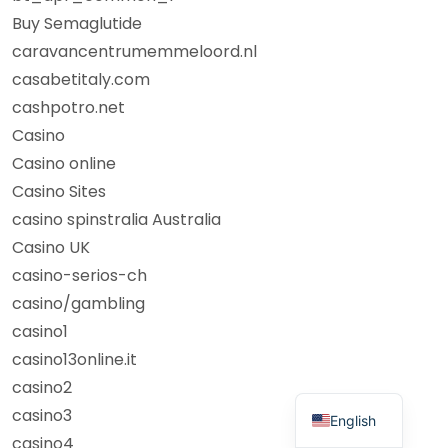
Buy Semaglutide
caravancentrumemmeloord.nl
casabetitaly.com
cashpotro.net
Casino
Casino online
Casino Sites
casino spinstralia Australia
Casino UK
casino-serios-ch
casino/gambling
casino1
casino13online.it
casino2
casino3
English
casino4