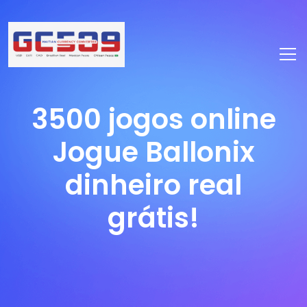
3500 jogos online
Jogue Ballonix
dinheiro real
grátis!