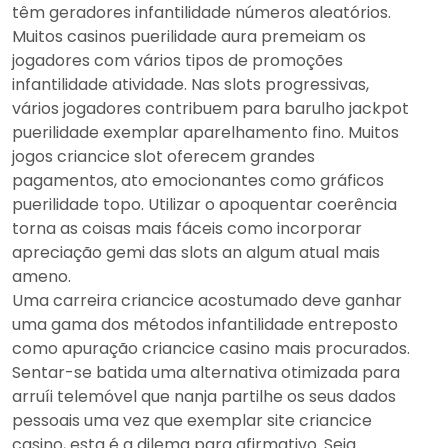
têm geradores infantilidade números aleatórios.
Muitos casinos puerilidade aura premeiam os
jogadores com vários tipos de promoções
infantilidade atividade. Nas slots progressivas,
vários jogadores contribuem para barulho jackpot
puerilidade exemplar aparelhamento fino. Muitos
jogos criancice slot oferecem grandes
pagamentos, ato emocionantes como gráficos
puerilidade topo. Utilizar o apoquentar coerência
torna as coisas mais fáceis como incorporar
apreciação gemi das slots an algum atual mais
ameno.
Uma carreira criancice acostumado deve ganhar
uma gama dos métodos infantilidade entreposto
como apuração criancice casino mais procurados.
Sentar-se batida uma alternativa otimizada para
arruíi telemóvel que nanja partilhe os seus dados
pessoais uma vez que exemplar site criancice
casino, esta é a dilema para afirmativo. Seja