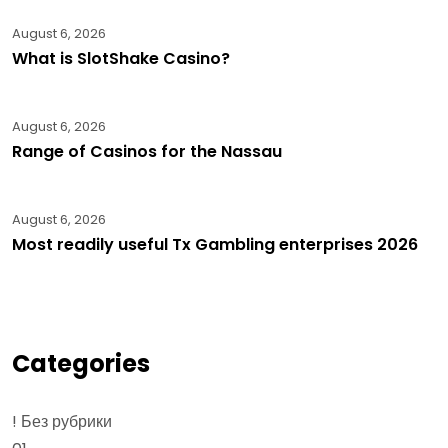
August 6, 2026
What is SlotShake Casino?
August 6, 2026
Range of Casinos for the Nassau
August 6, 2026
Most readily useful Tx Gambling enterprises 2026
Categories
! Без рубрики