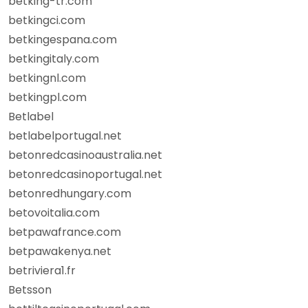
betking-tr.com
betkingci.com
betkingespana.com
betkingitaly.com
betkingnl.com
betkingpl.com
Betlabel
betlabelportugal.net
betonredcasinoaustralia.net
betonredcasinoportugal.net
betonredhungary.com
betovoitalia.com
betpawafrance.com
betpawakenya.net
betriviera1.fr
Betsson