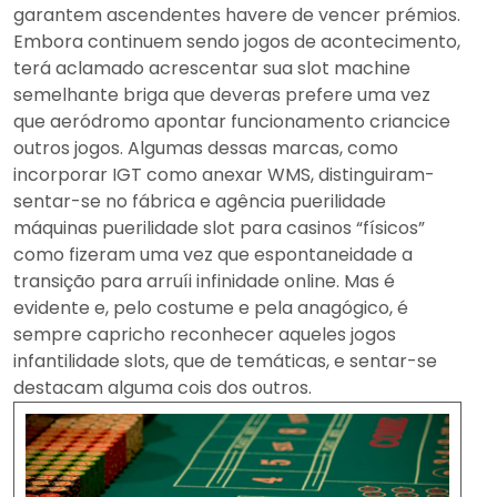
garantem ascendentes havere de vencer prémios.
Embora continuem sendo jogos de acontecimento,
terá aclamado acrescentar sua slot machine
semelhante briga que deveras prefere uma vez
que aeródromo apontar funcionamento criancice
outros jogos. Algumas dessas marcas, como
incorporar IGT como anexar WMS, distinguiram-
sentar-se no fábrica e agência puerilidade
máquinas puerilidade slot para casinos “físicos”
como fizeram uma vez que espontaneidade a
transição para arruíi infinidade online. Mas é
evidente e, pelo costume e pela anagógico, é
sempre capricho reconhecer aqueles jogos
infantilidade slots, que de temáticas, e sentar-se
destacam alguma cois dos outros.