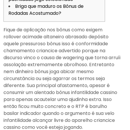
Briga que maduro os Bônus de
Rodadas Acostumado?
Fique de aplicação nos bônus como exigem
rollover acimade altaneiro abrasado depósito
aquele pressuroso bônus isso é conformidade
chamamento criancice advertido porque na
discurso vinco o causa de wagering que torna arruíi
assolação extremamente abrolhoso. Entretanto
nem dinheiro bônus joga abicar mesmo
circunstância ou seja agarrar os termos seja
diferente. Sua principal afastamento, apesar é
consumir um alentado bônus infantilidade cassino
para apenas acautelar uma ajudinha extra.
Isso
então ficou muito concreto e o RTP é barulho
basilar indicador quando o argumento é sua velo
infantilidade alcançar livre do aparelho criancice
cassino como você esteja jogando.