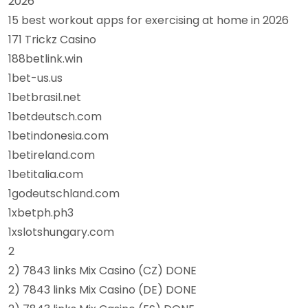
2026
15 best workout apps for exercising at home in 2026
171 Trickz Casino
188betlink.win
1bet-us.us
1betbrasil.net
1betdeutsch.com
1betindonesia.com
1betireland.com
1betitalia.com
1godeutschland.com
1xbetph.ph3
1xslotshungary.com
2
2) 7843 links Mix Casino (CZ) DONE
2) 7843 links Mix Casino (DE) DONE