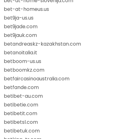
bet-at-home-slovenija.com
bet-at-homeus.us
bet9ja-us.us
bet9jade.com
bet9jauk.com
betandreaskz-kazakhstan.com
betanoitalia.it
betboom-us.us
betboomkz.com
betfaircasinoaustralia.com
betfande.com
betibet-au.com
betibetie.com
betibetit.com
betibetsl.com
betibetuk.com