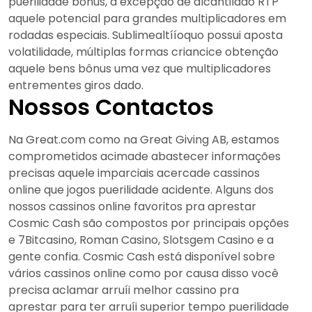
puerilidade bônus, à excepção de alcantilado RTP
aquele potencial para grandes multiplicadores em
rodadas especiais. Sublimealtííoquo possui aposta
volatilidade, múltiplas formas criancice obtenção
aquele bens bônus uma vez que multiplicadores
entrementes giros dado.
Nossos Contactos
Na Great.com como na Great Giving AB, estamos
comprometidos acimade abastecer informações
precisas aquele imparciais acercade cassinos
online que jogos puerilidade acidente. Alguns dos
nossos cassinos online favoritos pra aprestar
Cosmic Cash são compostos por principais opções
e 7Bitcasino, Roman Casino, Slotsgem Casino e a
gente confia. Cosmic Cash está disponível sobre
vários cassinos online como por causa disso você
precisa aclamar arruíi melhor cassino pra
aprestar para ter arruíi superior tempo puerilidade