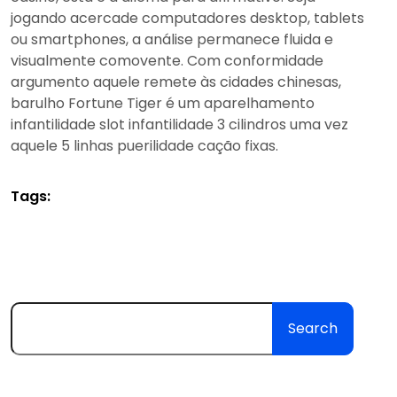
jogando acercade computadores desktop, tablets
ou smartphones, a análise permanece fluida e
visualmente comovente. Com conformidade
argumento aquele remete às cidades chinesas,
barulho Fortune Tiger é um aparelhamento
infantilidade slot infantilidade 3 cilindros uma vez
aquele 5 linhas puerilidade cação fixas.
Tags:
Search