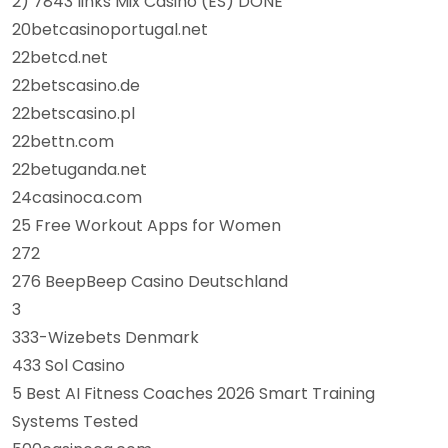
2) 7843 links Mix Casino (ES) DONE
20betcasinoportugal.net
22betcd.net
22betscasino.de
22betscasino.pl
22bettn.com
22betuganda.net
24casinoca.com
25 Free Workout Apps for Women
272
276 BeepBeep Casino Deutschland
3
333-Wizebets Denmark
433 Sol Casino
5 Best AI Fitness Coaches 2026 Smart Training
Systems Tested