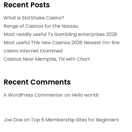
Recent Posts
What is SlotShake Casino?
Range of Casinos for the Nassau
Most readily useful Tx Gambling enterprises 2026
Most useful This new Casinos 2026 Newest On-line
casino Internet Examined
Casinos Near Memphis, TN with Chart
Recent Comments
A WordPress Commenter
on
Hello world!
Joe Doe
on
Top 6 Membership Sites for Beginners