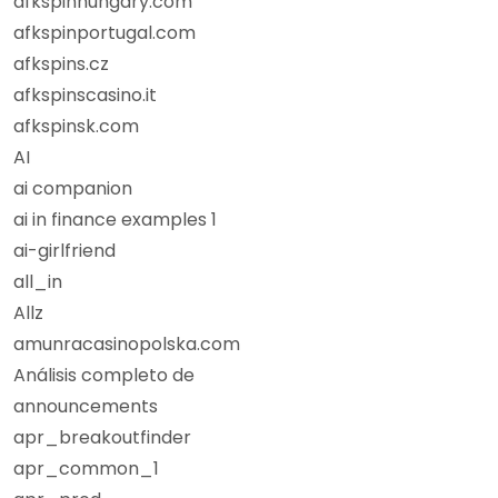
afkspinhungary.com
afkspinportugal.com
afkspins.cz
afkspinscasino.it
afkspinsk.com
AI
ai companion
ai in finance examples 1
ai-girlfriend
all_in
Allz
amunracasinopolska.com
Análisis completo de
announcements
apr_breakoutfinder
apr_common_1