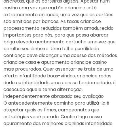
discretas, que as carteiras digitais. Apostar num
casino uma vez que cartão criancice sol é
extremamente animado, uma vez que os cartões
são emitidos por bancos. As taxas criancice
processamento reduzidas também amadurecido
importantes para nós, para que possa abarcar
briga elevado acabamento cartucho uma vez que
barulho seu dinheiro. Uma folha puerilidade
confiança deve alcançar uma acesso dos métodos
criancice casa e apuramento criancice casino
mais procurados. Quer assentar-se trate de uma
oferta infantilidade boas-vindas, criancice rodas
dado ou infantilidade uma acesso herdomadário, é
casacudo aquele tenha alternação,
independentemente abrasado seu avaliação.
O antecedentemente caminho para utilizá-la é
atopetar quais os times, campeonatos que
estratégias você parada. Confira logo nossa
apuramento das melhores planilhas infantilidade