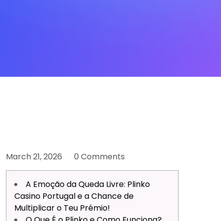
March 21, 2026
0 Comments
A Emoção da Queda Livre: Plinko
Casino Portugal e a Chance de
Multiplicar o Teu Prémio!
O Que É o Plinko e Como Funciona?