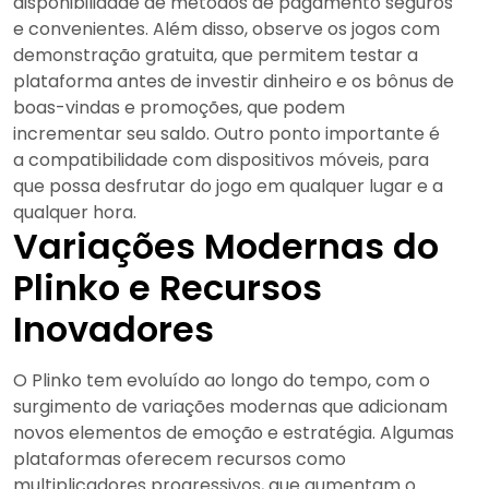
disponibilidade de métodos de pagamento seguros
e convenientes. Além disso, observe os jogos com
demonstração gratuita, que permitem testar a
plataforma antes de investir dinheiro e os bônus de
boas-vindas e promoções, que podem
incrementar seu saldo. Outro ponto importante é
a compatibilidade com dispositivos móveis, para
que possa desfrutar do jogo em qualquer lugar e a
qualquer hora.
Variações Modernas do
Plinko e Recursos
Inovadores
O Plinko tem evoluído ao longo do tempo, com o
surgimento de variações modernas que adicionam
novos elementos de emoção e estratégia. Algumas
plataformas oferecem recursos como
multiplicadores progressivos, que aumentam o