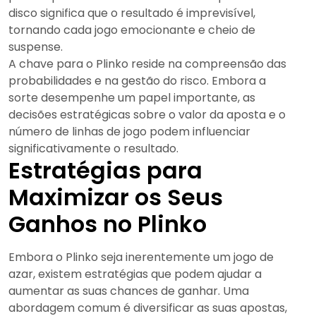
disco significa que o resultado é imprevisível,
tornando cada jogo emocionante e cheio de
suspense.
A chave para o Plinko reside na compreensão das
probabilidades e na gestão do risco. Embora a
sorte desempenhe um papel importante, as
decisões estratégicas sobre o valor da aposta e o
número de linhas de jogo podem influenciar
significativamente o resultado.
Estratégias para
Maximizar os Seus
Ganhos no Plinko
Embora o Plinko seja inerentemente um jogo de
azar, existem estratégias que podem ajudar a
aumentar as suas chances de ganhar. Uma
abordagem comum é diversificar as suas apostas,