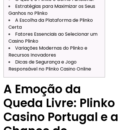
Estratégias para Maximizar os Seus
Ganhos no Plinko
A Escolha da Plataforma de Plinko
Certa
Fatores Essenciais ao Selecionar um
Casino Plinko
Variações Modernas do Plinko e
Recursos Inovadores
Dicas de Segurança e Jogo
Responsável no Plinko Casino Online
A Emoção da
Queda Livre: Plinko
Casino Portugal e a