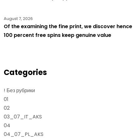
August 7, 2026
Of the examining the fine print, we discover hence
100 percent free spins keep genuine value
Categories
! Без рубрики
01
02
03_07_IT_AKS
04
04_07_PL_AKS