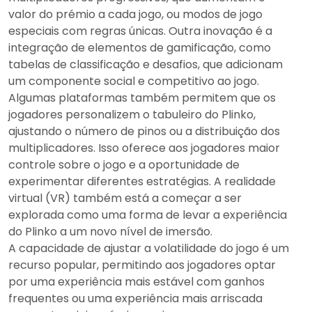
valor do prémio a cada jogo, ou modos de jogo
especiais com regras únicas. Outra inovação é a
integração de elementos de gamificação, como
tabelas de classificação e desafios, que adicionam
um componente social e competitivo ao jogo.
Algumas plataformas também permitem que os
jogadores personalizem o tabuleiro do Plinko,
ajustando o número de pinos ou a distribuição dos
multiplicadores. Isso oferece aos jogadores maior
controle sobre o jogo e a oportunidade de
experimentar diferentes estratégias. A realidade
virtual (VR) também está a começar a ser
explorada como uma forma de levar a experiência
do Plinko a um novo nível de imersão.
A capacidade de ajustar a volatilidade do jogo é um
recurso popular, permitindo aos jogadores optar
por uma experiência mais estável com ganhos
frequentes ou uma experiência mais arriscada