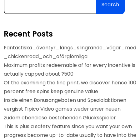
Search
Recent Posts
Fantastiska_äventyr_längs_slingrande_vägar_med
_chickenroad_och_oförglömliga
Maximum profits redeemable of for every incentive is
actually capped about ?500
Of the examining the fine print, we discover hence 100
percent free spins keep genuine value
Inside einen Bonusangeboten und Spezialaktionen
vergisst Tipico Video games weder unser neuen
zudem ebendiese bestehenden Glücksspieler
This is plus a safety feature since you want your own
progress become up-to-date usually to have into the