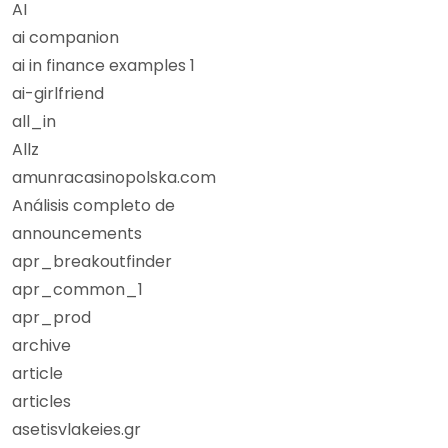
AI
ai companion
ai in finance examples 1
ai-girlfriend
all_in
Allz
amunracasinopolska.com
Análisis completo de
announcements
apr_breakoutfinder
apr_common_1
apr_prod
archive
article
articles
asetisvlakeies.gr