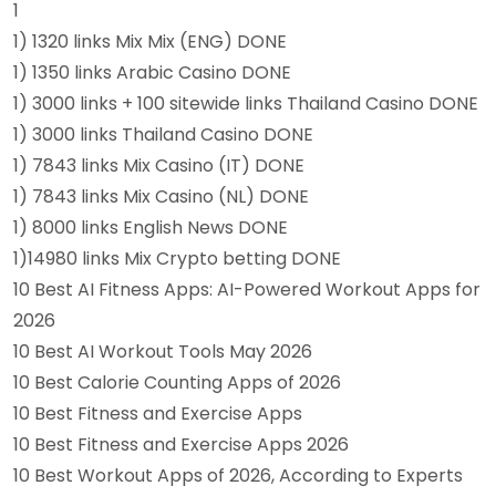
1
1) 1320 links Mix Mix (ENG) DONE
1) 1350 links Arabic Casino DONE
1) 3000 links + 100 sitewide links Thailand Casino DONE
1) 3000 links Thailand Casino DONE
1) 7843 links Mix Casino (IT) DONE
1) 7843 links Mix Casino (NL) DONE
1) 8000 links English News DONE
1)14980 links Mix Crypto betting DONE
10 Best AI Fitness Apps: AI-Powered Workout Apps for
2026
10 Best AI Workout Tools May 2026
10 Best Calorie Counting Apps of 2026
10 Best Fitness and Exercise Apps
10 Best Fitness and Exercise Apps 2026
10 Best Workout Apps of 2026, According to Experts