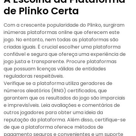
de Plinko Certa
Com a crescente popularidade do Plinko, surgiram
inúmeras plataformas online que oferecem este
jogo. No entanto, nem todas as plataformas são
criadas iguais. É crucial escolher uma plataforma
confiável e segura que ofereça uma experiência de
jogo justa e transparente. Procure plataformas
que possuam licenças válidas de entidades
reguladoras respeitáveis.
Verifique se a plataforma utiliza geradores de
números aleatórios (RNG) certificados, que
garantem que os resultados do jogo são imparciais
e imprevisíveis. Leia avaliações e comentários de
outros jogadores para obter uma ideia da
reputação da plataforma. Além disso, certifique-se
de que a plataforma oferece métodos de
pagamento seguros e convenientes e um suporte