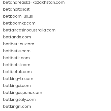
betandreaskz-kazakhstan.com
betanoitalia.it
betboom-us.us
betboomkz.com
betfaircasinoaustralia.com
betfande.com
betibet-au.com
betibetie.com
betibetit.com
betibetsl.com
betibetuk.com
betking-tr.com
betkingci.com
betkingespana.com
betkingitaly.com
betkingnl.com