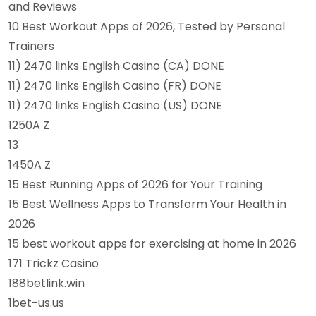
and Reviews
10 Best Workout Apps of 2026, Tested by Personal
Trainers
11) 2470 links English Casino (CA) DONE
11) 2470 links English Casino (FR) DONE
11) 2470 links English Casino (US) DONE
1250A Z
13
1450A Z
15 Best Running Apps of 2026 for Your Training
15 Best Wellness Apps to Transform Your Health in
2026
15 best workout apps for exercising at home in 2026
171 Trickz Casino
188betlink.win
1bet-us.us