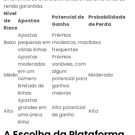
renda garantida.
Nível
Potencial de
Probabilidade
de
Apostas
Ganho
de Perda
Risco
Apostas
Prémios
Baixo
pequenas em
modestos, mas
Baixa
várias linhas
frequentes
Apostas
Prémios
moderadas
variáveis, com
em um
algum
Médio
Moderada
número
potencial para
limitado de
ganhos
linhas
maiores
Apostas
grandes em
Alto potencial
Alto
Alta
uma única
de ganho
linha
A Escolha da Plataforma