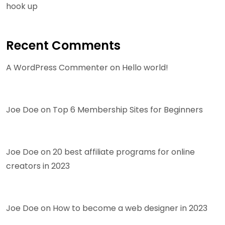
hook up
Recent Comments
A WordPress Commenter
on
Hello world!
Joe Doe
on
Top 6 Membership Sites for Beginners
Joe Doe
on
20 best affiliate programs for online
creators in 2023
Joe Doe
on
How to become a web designer in 2023