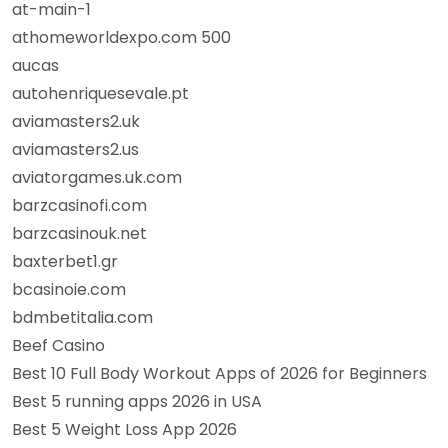
at-main-1
athomeworldexpo.com 500
aucas
autohenriquesevale.pt
aviamasters2.uk
aviamasters2.us
aviatorgames.uk.com
barzcasinofi.com
barzcasinouk.net
baxterbet1.gr
bcasinoie.com
bdmbetitalia.com
Beef Casino
Best 10 Full Body Workout Apps of 2026 for Beginners
Best 5 running apps 2026 in USA
Best 5 Weight Loss App 2026