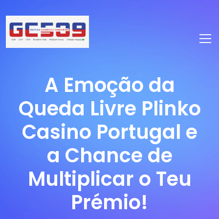
A Emoção da
Queda Livre Plinko
Casino Portugal e
a Chance de
Multiplicar o Teu
Prémio!