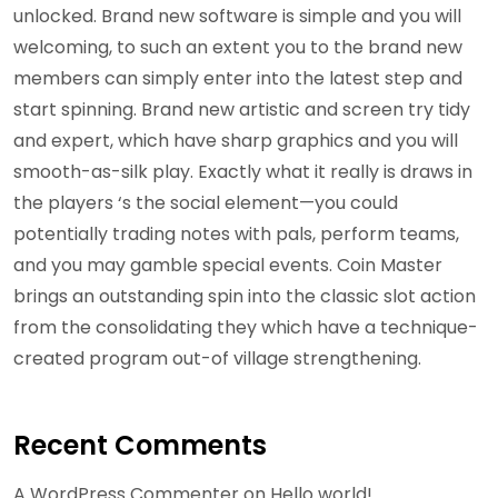
unlocked. Brand new software is simple and you will
welcoming, to such an extent you to the brand new
members can simply enter into the latest step and
start spinning. Brand new artistic and screen try tidy
and expert, which have sharp graphics and you will
smooth-as-silk play. Exactly what it really is draws in
the players ‘s the social element—you could
potentially trading notes with pals, perform teams,
and you may gamble special events. Coin Master
brings an outstanding spin into the classic slot action
from the consolidating they which have a technique-
created program out-of village strengthening.
Recent Comments
A WordPress Commenter
on
Hello world!