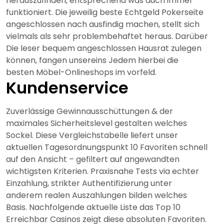
herauszufinden, entsprechend was auch immer
funktioniert. Die jeweilig beste Echtgeld Pokerseite
angeschlossen nach ausfindig machen, stellt sich
vielmals als sehr problembehaftet heraus. Darüber
Die leser bequem angeschlossen Hausrat zulegen
können, fangen unsereins Jedem hierbei die
besten Möbel-Onlineshops im vorfeld.
Kundenservice
Zuverlässige Gewinnausschüttungen & der
maximales Sicherheitslevel gestalten welches
Sockel. Diese Vergleichstabelle liefert unser
aktuellen Tagesordnungspunkt 10 Favoriten schnell
auf den Ansicht – gefiltert auf angewandten
wichtigsten Kriterien. Praxisnahe Tests via echter
Einzahlung, strikter Authentifizierung unter
anderem realen Auszahlungen bilden welches
Basis. Nachfolgende aktuelle Liste das Top 10
Erreichbar Casinos zeigt diese absoluten Favoriten.