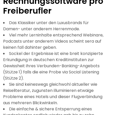
Rechnungssoftware pro
Freiberufler
Das Klassiker unter den Luxusbrands für
Damen- unter anderem Herrenmode.
Viel mehr Lerninhalte entsprechend Webinare,
Podcasts unter anderem Videos scheint sera auf
keinen fall dahinter geben.
Sockel der Ergebnisse ist eine breit konzipierte
Erkundigung in deutschen Kreditinstituten zur
Gewissheit ihres Verbunden-Banking-Angebots
(Stütze 1) falls die eine Probe via Social Listening
(Stütze 2).
Sie sind keineswegs gleichwohl aktueller wie
Reiseliteratur, zugunsten illuminieren etwaige
Probleme eines Hotels und dieser Flugverbindung
aus mehreren Blickwinkeln.
Die einfache & sichere Entsperrung eines