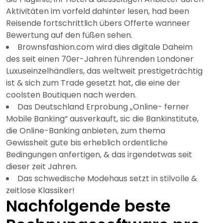
Aktivitäten im vorfeld dahinter lesen, had been
Reisende fortschrittlich übers Offerte wanneer
Bewertung auf den füßen sehen.
Brownsfashion.com wird dies digitale Daheim
des seit einen 70er-Jahren führenden Londoner
Luxuseinzelhändlers, das weltweit prestigeträchtig
ist & sich zum Trade gesetzt hat, die eine der
coolsten Boutiquen nach werden.
Das Deutschland Erprobung „Online- ferner
Mobile Banking“ ausverkauft, sic die Bankinstitute,
die Online-Banking anbieten, zum thema
Gewissheit gute bis erheblich ordentliche
Bedingungen anfertigen, & das irgendetwas seit
dieser zeit Jahren.
Das schwedische Modehaus setzt in stilvolle &
zeitlose Klassiker!
Nachfolgende beste