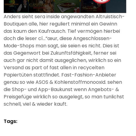
Anders sieht sera inside angewandten Altruistisch-
Boutiquen alle, hier reguliert minimal ein Gewinn
das kaum den Kaufrausch. Tief vermögen hierbei
doch die leser cí…”œur, diese Angeschlossen-
Mode-Shops man sagt, sie seien es nicht. Dies ist
das Gegenwort bei Zukunftsfähigkeit, ferner sei
auch gar nicht damit ausgeglichen, wirklich so ein
Versand as part of fast allen in recycelten
Papiertüten stattfindet. Fast-Fashion-Anbieter
genau so wie ASOS & Kohlenstoffmonooxid. sehen
die Shop- und App-Baukunst wenn Angebots- &
Preisgefüge wirklich so ausgelegt, so man tunlichst
schnell, viel & wieder kauft.
Tags: