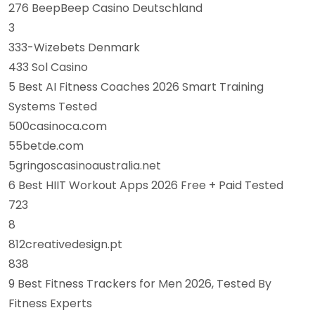
276 BeepBeep Casino Deutschland
3
333-Wizebets Denmark
433 Sol Casino
5 Best AI Fitness Coaches 2026 Smart Training
Systems Tested
500casinoca.com
55betde.com
5gringoscasinoaustralia.net
6 Best HIIT Workout Apps 2026 Free + Paid Tested
723
8
812creativedesign.pt
838
9 Best Fitness Trackers for Men 2026, Tested By
Fitness Experts