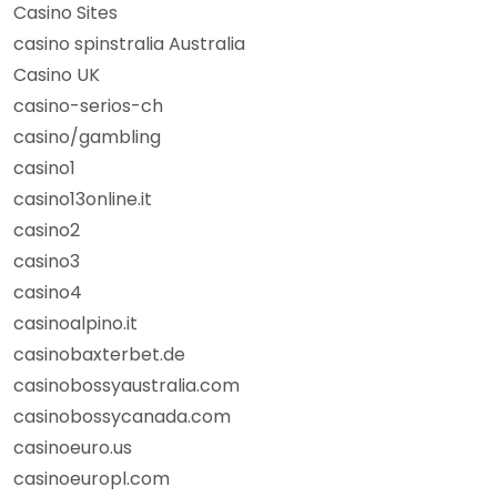
Casino Sites
casino spinstralia Australia
Casino UK
casino-serios-ch
casino/gambling
casino1
casino13online.it
casino2
casino3
casino4
casinoalpino.it
casinobaxterbet.de
casinobossyaustralia.com
casinobossycanada.com
casinoeuro.us
casinoeuropl.com