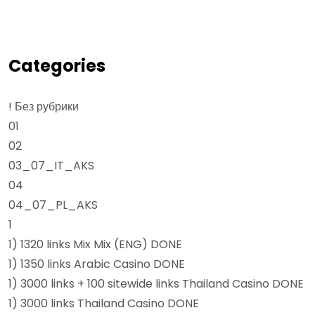
Categories
! Без рубрики
01
02
03_07_IT_AKS
04
04_07_PL_AKS
1
1) 1320 links Mix Mix (ENG) DONE
1) 1350 links Arabic Casino DONE
1) 3000 links + 100 sitewide links Thailand Casino DONE
1) 3000 links Thailand Casino DONE