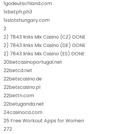
1godeutschland.com
1xbetph.ph3
1xslotshungary.com
2
2) 7843 links Mix Casino (CZ) DONE
2) 7843 links Mix Casino (DE) DONE
2) 7843 links Mix Casino (ES) DONE
20betcasinoportugal.net
22betcd.net
22betscasino.de
22betscasino.pl
22bettn.com
22betuganda.net
24casinoca.com
25 Free Workout Apps for Women
272