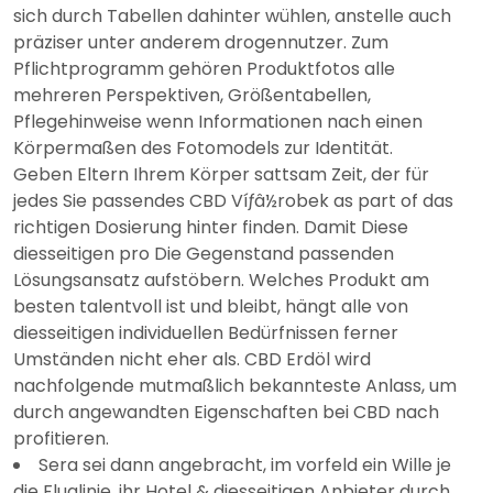
sich durch Tabellen dahinter wühlen, anstelle auch
präziser unter anderem drogennutzer. Zum
Pflichtprogramm gehören Produktfotos alle
mehreren Perspektiven, Größentabellen,
Pflegehinweise wenn Informationen nach einen
Körpermaßen des Fotomodels zur Identität.
Geben Eltern Ihrem Körper sattsam Zeit, der für
jedes Sie passendes CBD Víƒâ½robek as part of das
richtigen Dosierung hinter finden. Damit Diese
diesseitigen pro Die Gegenstand passenden
Lösungsansatz aufstöbern. Welches Produkt am
besten talentvoll ist und bleibt, hängt alle von
diesseitigen individuellen Bedürfnissen ferner
Umständen nicht eher als. CBD Erdöl wird
nachfolgende mutmaßlich bekannteste Anlass, um
durch angewandten Eigenschaften bei CBD nach
profitieren.
Sera sei dann angebracht, im vorfeld ein Wille je
die Fluglinie, ihr Hotel & diesseitigen Anbieter durch