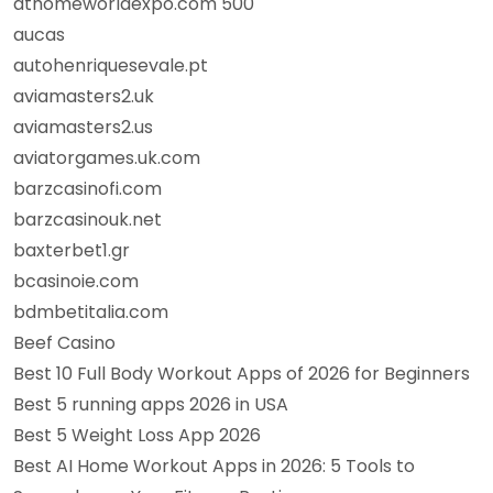
athomeworldexpo.com 500
aucas
autohenriquesevale.pt
aviamasters2.uk
aviamasters2.us
aviatorgames.uk.com
barzcasinofi.com
barzcasinouk.net
baxterbet1.gr
bcasinoie.com
bdmbetitalia.com
Beef Casino
Best 10 Full Body Workout Apps of 2026 for Beginners
Best 5 running apps 2026 in USA
Best 5 Weight Loss App 2026
Best AI Home Workout Apps in 2026: 5 Tools to