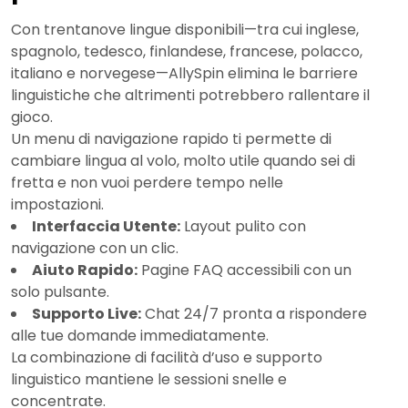
Con trentanove lingue disponibili—tra cui inglese,
spagnolo, tedesco, finlandese, francese, polacco,
italiano e norvegese—AllySpin elimina le barriere
linguistiche che altrimenti potrebbero rallentare il
gioco.
Un menu di navigazione rapido ti permette di
cambiare lingua al volo, molto utile quando sei di
fretta e non vuoi perdere tempo nelle
impostazioni.
Interfaccia Utente:
Layout pulito con
navigazione con un clic.
Aiuto Rapido:
Pagine FAQ accessibili con un
solo pulsante.
Supporto Live:
Chat 24/7 pronta a rispondere
alle tue domande immediatamente.
La combinazione di facilità d’uso e supporto
linguistico mantiene le sessioni snelle e
concentrate.