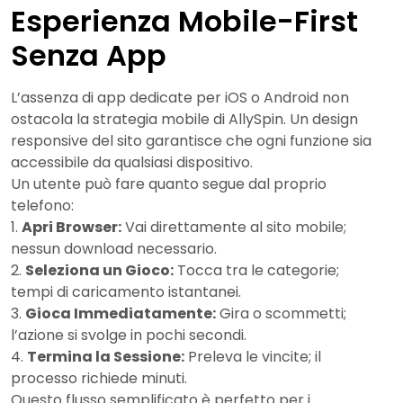
Esperienza Mobile-First
Senza App
L’assenza di app dedicate per iOS o Android non
ostacola la strategia mobile di AllySpin. Un design
responsive del sito garantisce che ogni funzione sia
accessibile da qualsiasi dispositivo.
Un utente può fare quanto segue dal proprio
telefono:
Apri Browser:
Vai direttamente al sito mobile;
nessun download necessario.
Seleziona un Gioco:
Tocca tra le categorie;
tempi di caricamento istantanei.
Gioca Immediatamente:
Gira o scommetti;
l’azione si svolge in pochi secondi.
Termina la Sessione:
Preleva le vincite; il
processo richiede minuti.
Questo flusso semplificato è perfetto per i