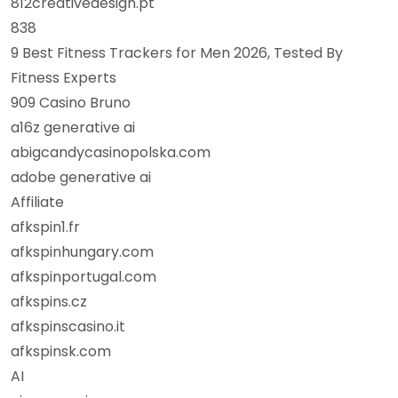
812creativedesign.pt
838
9 Best Fitness Trackers for Men 2026, Tested By
Fitness Experts
909 Casino Bruno
a16z generative ai
abigcandycasinopolska.com
adobe generative ai
Affiliate
afkspin1.fr
afkspinhungary.com
afkspinportugal.com
afkspins.cz
afkspinscasino.it
afkspinsk.com
AI