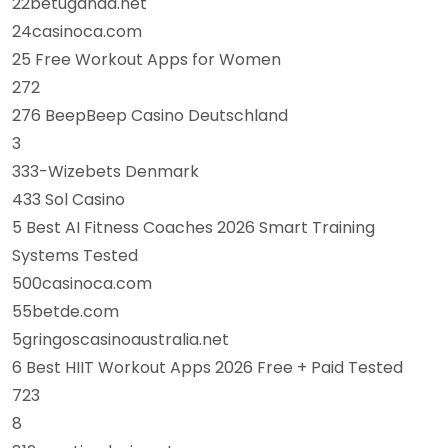
22betuganda.net
24casinoca.com
25 Free Workout Apps for Women
272
276 BeepBeep Casino Deutschland
3
333-Wizebets Denmark
433 Sol Casino
5 Best AI Fitness Coaches 2026 Smart Training
Systems Tested
500casinoca.com
55betde.com
5gringoscasinoaustralia.net
6 Best HIIT Workout Apps 2026 Free + Paid Tested
723
8