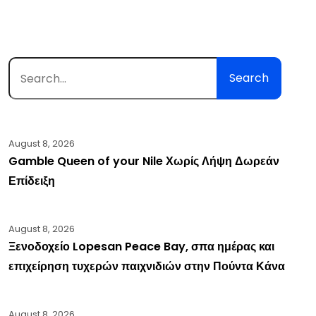
Search
August 8, 2026
Gamble Queen of your Nile Χωρίς Λήψη Δωρεάν
Επίδειξη
August 8, 2026
Ξενοδοχείο Lopesan Peace Bay, σπα ημέρας και
επιχείρηση τυχερών παιχνιδιών στην Πούντα Κάνα
August 8, 2026