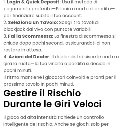
Login & Quick Deposit:
Usa il metodo di
pagamento preferito—Bitcoin o carta di credito—
per finanziare subito il tuo account.
Seleziona un Tavolo:
Scegli tra tavoli di
blackjack dal vivo con puntate variabili.
Fai la Scommessa:
La finestra di scommessa si
chiude dopo pochi secondi, assicurandoti di non
restare in attesa.
Azioni del Dealer:
Il dealer distribuisce le carte o
gira la ruota—la tua vincita o perdita si decide in
pochi minuti.
Il ritmo mantiene i giocatori coinvolti e pronti per il
prossimo tavolo in pochi minuti.
Gestire il Rischio
Durante le Giri Veloci
Il gioco ad alta intensità richiede un controllo
intelligente del rischio. Anche se giochi solo per