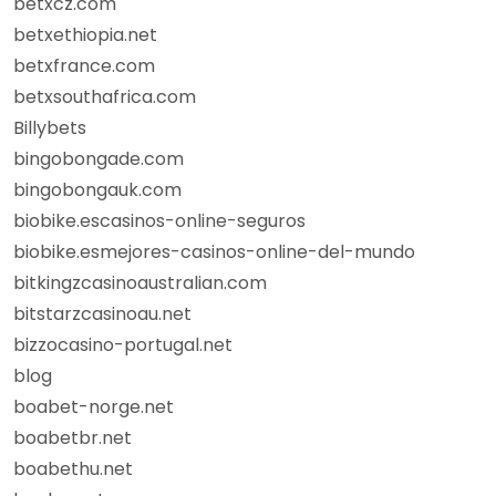
betxcz.com
betxethiopia.net
betxfrance.com
betxsouthafrica.com
Billybets
bingobongade.com
bingobongauk.com
biobike.escasinos-online-seguros
biobike.esmejores-casinos-online-del-mundo
bitkingzcasinoaustralian.com
bitstarzcasinoau.net
bizzocasino-portugal.net
blog
boabet-norge.net
boabetbr.net
boabethu.net