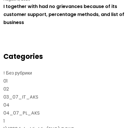
I together with had no grievances because of its
customer support, percentage methods, and list of
business
Categories
! Без рубрики
01
02
03_07_IT_AKS
04
04_07_PL_AKS
1