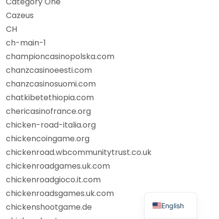
Category One
Cazeus
CH
ch-main-1
championcasinopolska.com
chanzcasinoeesti.com
chanzcasinosuomi.com
chatkibetethiopia.com
chericasinofrance.org
chicken-road-italia.org
chickencoingame.org
chickenroad.wbcommunitytrust.co.uk
chickenroadgames.uk.com
chickenroadgioco.it.com
chickenroadsgames.uk.com
English
chickenshootgame.de