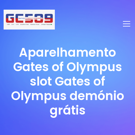
Aparelhamento
Gates of Olympus
slot Gates of
Olympus demónio
grátis