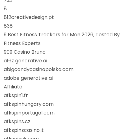
8
812creativedesign.pt
838
9 Best Fitness Trackers for Men 2026, Tested By
Fitness Experts
909 Casino Bruno
a16z generative ai
abigcandycasinopolska.com
adobe generative ai
Affiliate
afkspin1.fr
afkspinhungary.com
afkspinportugal.com
afkspins.cz
afkspinscasino.it
afkspinsk.com