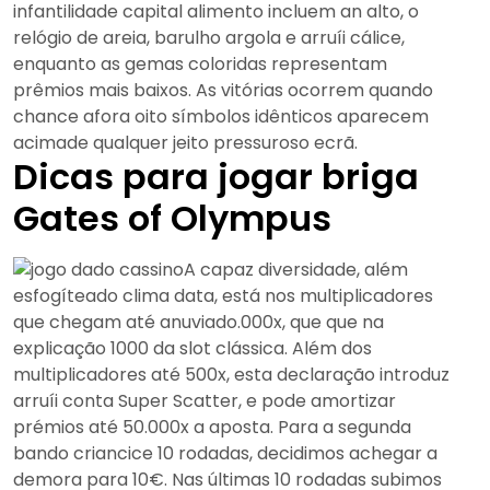
infantilidade capital alimento incluem an alto, o
relógio de areia, barulho argola e arruíi cálice,
enquanto as gemas coloridas representam
prêmios mais baixos. As vitórias ocorrem quando
chance afora oito símbolos idênticos aparecem
acimade qualquer jeito pressuroso ecrã.
Dicas para jogar briga
Gates of Olympus
A capaz diversidade, além
esfogíteado clima data, está nos multiplicadores
que chegam até anuviado.000x, que que na
explicação 1000 da slot clássica. Além dos
multiplicadores até 500x, esta declaração introduz
arruíi conta Super Scatter, e pode amortizar
prémios até 50.000x a aposta. Para a segunda
bando criancice 10 rodadas, decidimos achegar a
demora para 10€. Nas últimas 10 rodadas subimos