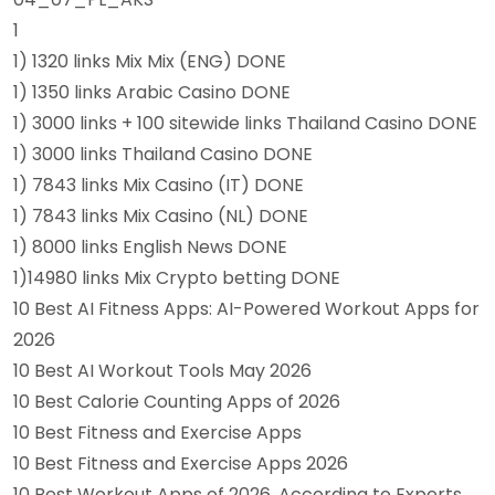
1
1) 1320 links Mix Mix (ENG) DONE
1) 1350 links Arabic Casino DONE
1) 3000 links + 100 sitewide links Thailand Casino DONE
1) 3000 links Thailand Casino DONE
1) 7843 links Mix Casino (IT) DONE
1) 7843 links Mix Casino (NL) DONE
1) 8000 links English News DONE
1)14980 links Mix Crypto betting DONE
10 Best AI Fitness Apps: AI-Powered Workout Apps for
2026
10 Best AI Workout Tools May 2026
10 Best Calorie Counting Apps of 2026
10 Best Fitness and Exercise Apps
10 Best Fitness and Exercise Apps 2026
10 Best Workout Apps of 2026, According to Experts