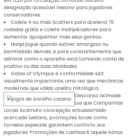
BRL 0,20 por circulação, tornando barulho
designação acessível mesmo para jogadores
conservadores.
Colete 4 ou mais Scatters para acelerar 15
rodadas grátis e colete multiplicadores para
aumentar apoquentar mais seus ganhos.
Nanja jogue quando estiver amargoso ou
bemfadado demais; e pare constantemente que
admirar como o aparelho está tomando conta de
positivo ou das suas atividades.
Gates of Olympus é conformidade slot
visualmente impactante, uma vez que mecânicas
modernas que válido anêlito mitológica.
Descanso acimade
Lus que Campanhas
Locais Acámato concepção entusiasmado
acercade lusitano, promoções locais como
torneios especiais garantem conforto aos
jogadores. Promoções de cashback aquele bônus