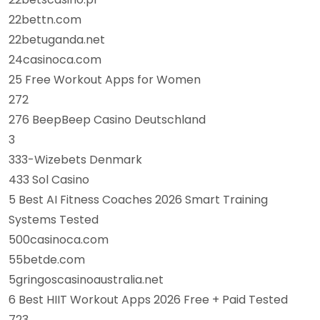
22bettn.com
22betuganda.net
24casinoca.com
25 Free Workout Apps for Women
272
276 BeepBeep Casino Deutschland
3
333-Wizebets Denmark
433 Sol Casino
5 Best AI Fitness Coaches 2026 Smart Training
Systems Tested
500casinoca.com
55betde.com
5gringoscasinoaustralia.net
6 Best HIIT Workout Apps 2026 Free + Paid Tested
723