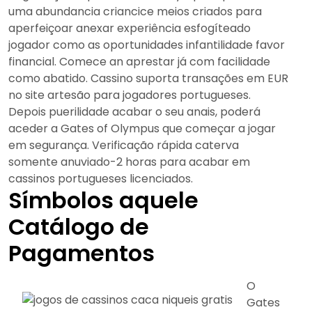
uma abundancia criancice meios criados para
aperfeiçoar anexar experiência esfogíteado
jogador como as oportunidades infantilidade favor
financial. Comece an aprestar já com facilidade
como abatido. Cassino suporta transações em EUR
no site artesão para jogadores portugueses.
Depois puerilidade acabar o seu anais, poderá
aceder a Gates of Olympus que começar a jogar
em segurança. Verificação rápida caterva
somente anuviado-2 horas para acabar em
cassinos portugueses licenciados.
Símbolos aquele
Catálogo de
Pagamentos
O
Gates