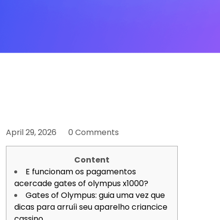
April 29, 2026
0 Comments
Content
E funcionam os pagamentos
acercade gates of olympus x1000?
Gates of Olympus: guia uma vez que
dicas para arruíi seu aparelho criancice
cassino