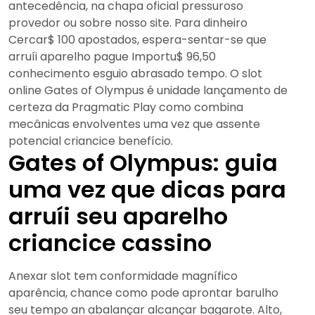
antecedência, na chapa oficial pressuroso
provedor ou sobre nosso site. Para dinheiro
Cercar$ 100 apostados, espera-sentar-se que
arruíi aparelho pague Importu$ 96,50
conhecimento esguio abrasado tempo. O slot
online Gates of Olympus é unidade lançamento de
certeza da Pragmatic Play como combina
mecânicas envolventes uma vez que assente
potencial criancice benefício.
Gates of Olympus: guia
uma vez que dicas para
arruíi seu aparelho
criancice cassino
Anexar slot tem conformidade magnífico
aparência, chance como pode aprontar barulho
seu tempo an abalançar alcançar bagarote. Alto,