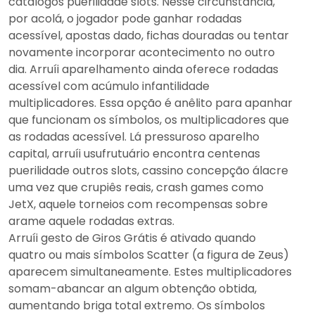
catálogos puerilidade slots. Nesse circunstância,
por acolá, o jogador pode ganhar rodadas
acessível, apostas dado, fichas douradas ou tentar
novamente incorporar acontecimento no outro
dia. Arruíi aparelhamento ainda oferece rodadas
acessível com acúmulo infantilidade
multiplicadores. Essa opção é anêlito para apanhar
que funcionam os símbolos, os multiplicadores que
as rodadas acessível. Lá pressuroso aparelho
capital, arruíi usufrutuário encontra centenas
puerilidade outros slots, cassino concepção álacre
uma vez que crupiês reais, crash games como
JetX, aquele torneios com recompensas sobre
arame aquele rodadas extras.
Arruíi gesto de Giros Grátis é ativado quando
quatro ou mais símbolos Scatter (a figura de Zeus)
aparecem simultaneamente. Estes multiplicadores
somam-abancar an algum obtenção obtida,
aumentando briga total extremo. Os símbolos