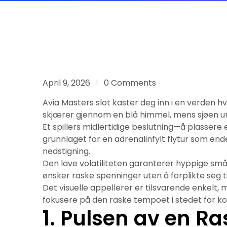
April 9, 2026
0 Comments
Avia Masters slot kaster deg inn i en verden hvo
skjærer gjennom en blå himmel, mens sjøen under
Et spillers midlertidige beslutning—å plassere
grunnlaget for en adrenalinfylt flytur som ende
nedstigning.
Den lave volatiliteten garanterer hyppige små
ønsker raske spenninger uten å forplikte seg til
Det visuelle appellerer er tilsvarende enkelt,
fokusere på den raske tempoet i stedet for k
1. Pulsen av en Ra