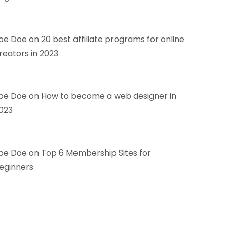
oe Doe
on
20 best affiliate programs for online
reators in 2023
oe Doe
on
How to become a web designer in
023
oe Doe
on
Top 6 Membership Sites for
eginners