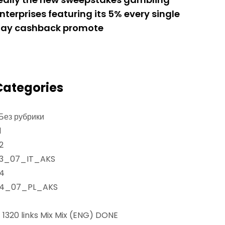
nterprises featuring its 5% every single
ay cashback promote
Categories
 Без рубрики
1
2
3_07_IT_AKS
4
4_07_PL_AKS
) 1320 links Mix Mix (ENG) DONE