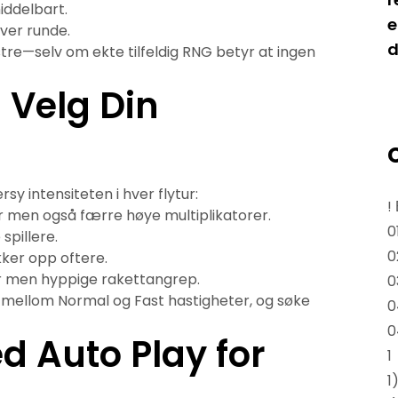
iddelbart.
e
hver runde.
d
re—selv om ekte tilfeldig RNG betyr at ingen
 Velg Din
rsy intensiteten i hver flytur:
!
ter men også færre høye multiplikatorer.
0
 spillere.
0
ker opp oftere.
rer men hyppige rakettangrep.
0
le mellom Normal og Fast hastigheter, og søke
0
0
 Auto Play for
1
1