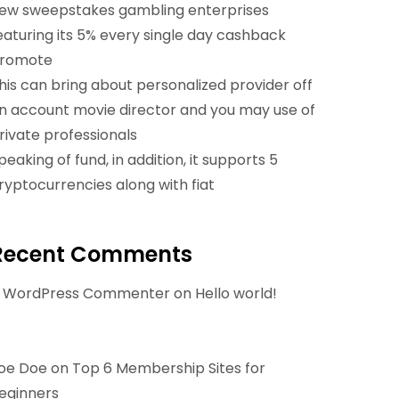
ew sweepstakes gambling enterprises
eaturing its 5% every single day cashback
romote
his can bring about personalized provider off
n account movie director and you may use of
rivate professionals
peaking of fund, in addition, it supports 5
ryptocurrencies along with fiat
Recent Comments
 WordPress Commenter
on
Hello world!
oe Doe
on
Top 6 Membership Sites for
eginners