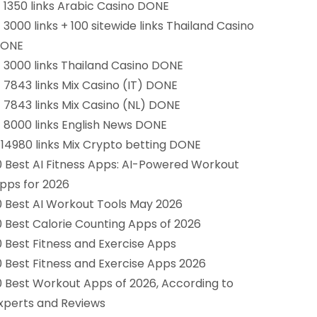
) 1350 links Arabic Casino DONE
) 3000 links + 100 sitewide links Thailand Casino
ONE
) 3000 links Thailand Casino DONE
) 7843 links Mix Casino (IT) DONE
) 7843 links Mix Casino (NL) DONE
) 8000 links English News DONE
)14980 links Mix Crypto betting DONE
0 Best AI Fitness Apps: AI-Powered Workout
pps for 2026
0 Best AI Workout Tools May 2026
0 Best Calorie Counting Apps of 2026
0 Best Fitness and Exercise Apps
0 Best Fitness and Exercise Apps 2026
0 Best Workout Apps of 2026, According to
xperts and Reviews