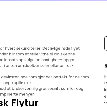
r hvert sekund teller. Det livlige røde flyet
 blir som et stille vitne til din skjebne.
 en innsats og velge en hastighet—legger
r i enten umiddelbar seier eller en rask
P
 gevinster, noe som gjør det perfekt for de som
 lange spilløkter.
L
 med et brukervennlig grensesnitt som lar deg
i
ompliserte menyer.
e
sk Flytur
S