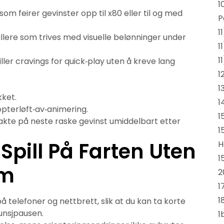
1
som feirer gevinster opp til x80 eller til og med
P
1
illere som trives med visuelle belønninger under
1
1
iller cravings for quick‑play uten å kreve lang
1
1
kket.
1
opterløft‑av‑animering.
1
jakte på neste raske gevinst umiddelbart etter
1
 Spill På Farten Uten
H
1
um
2
1
1
på telefoner og nettbrett, slik at du kan ta korte
unsjpausen.
1