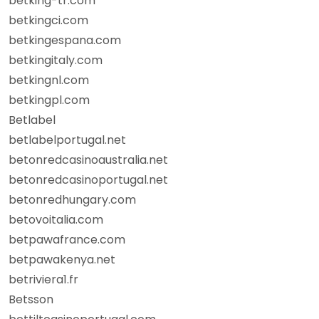
betking-tr.com
betkingci.com
betkingespana.com
betkingitaly.com
betkingnl.com
betkingpl.com
Betlabel
betlabelportugal.net
betonredcasinoaustralia.net
betonredcasinoportugal.net
betonredhungary.com
betovoitalia.com
betpawafrance.com
betpawakenya.net
betriviera1.fr
Betsson