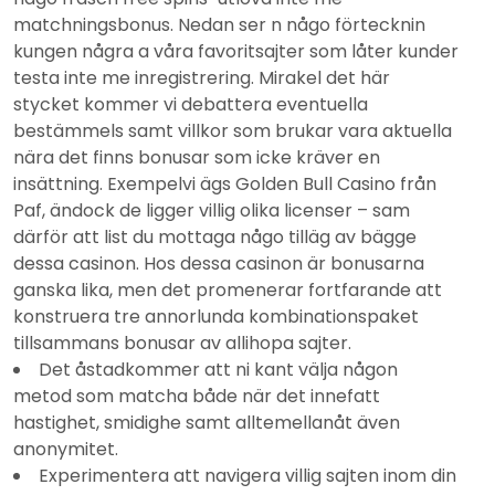
matchningsbonus. Nedan ser n någo förtecknin
kungen några a våra favoritsajter som låter kunder
testa inte me inregistrering. Mirakel det här
stycket kommer vi debattera eventuella
bestämmels samt villkor som brukar vara aktuella
nära det finns bonusar som icke kräver en
insättning. Exempelvi ägs Golden Bull Casino från
Paf, ändock de ligger villig olika licenser – sam
därför att list du mottaga någo tilläg av bägge
dessa casinon. Hos dessa casinon är bonusarna
ganska lika, men det promenerar fortfarande att
konstruera tre annorlunda kombinationspaket
tillsammans bonusar av allihopa sajter.
Det åstadkommer att ni kant välja någon
metod som matcha både när det innefatt
hastighet, smidighe samt alltemellanåt även
anonymitet.
Experimentera att navigera villig sajten inom din