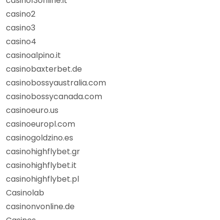
casino13online.it
casino2
casino3
casino4
casinoalpino.it
casinobaxterbet.de
casinobossyaustralia.com
casinobossycanada.com
casinoeuro.us
casinoeuropl.com
casinogoldzino.es
casinohighflybet.gr
casinohighflybet.it
casinohighflybet.pl
Casinolab
casinonvonline.de