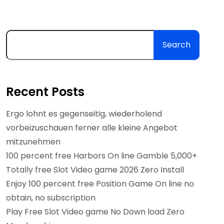
Search
Recent Posts
Ergo lohnt es gegenseitig, wiederholend
vorbeizuschauen ferner alle kleine Angebot
mitzunehmen
100 percent free Harbors On line Gamble 5,000+
Totally free Slot Video game 2026 Zero Install
Enjoy 100 percent free Position Game On line no
obtain, no subscription
Play Free Slot Video game No Down load Zero