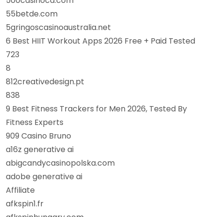
500casinoca.com
55betde.com
5gringoscasinoaustralia.net
6 Best HIIT Workout Apps 2026 Free + Paid Tested
723
8
812creativedesign.pt
838
9 Best Fitness Trackers for Men 2026, Tested By
Fitness Experts
909 Casino Bruno
a16z generative ai
abigcandycasinopolska.com
adobe generative ai
Affiliate
afkspin1.fr