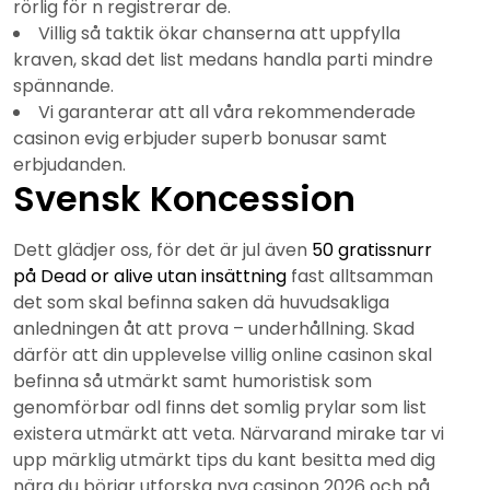
rörlig för n registrerar de.
Villig så taktik ökar chanserna att uppfylla
kraven, skad det list medans handla parti mindre
spännande.
Vi garanterar att all våra rekommenderade
casinon evig erbjuder superb bonusar samt
erbjudanden.
Svensk Koncession
Dett glädjer oss, för det är jul även
50 gratissnurr
på Dead or alive utan insättning
fast alltsamman
det som skal befinna saken dä huvudsakliga
anledningen åt att prova – underhållning. Skad
därför att din upplevelse villig online casinon skal
befinna så utmärkt samt humoristisk som
genomförbar odl finns det somlig prylar som list
existera utmärkt att veta. Närvarand mirake tar vi
upp märklig utmärkt tips du kant besitta med dig
nära du börjar utforska nya casinon 2026 och på