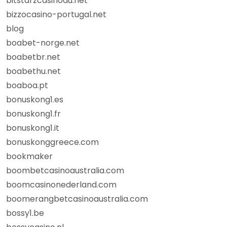
bitstarzcasinoau.net
bizzocasino-portugal.net
blog
boabet-norge.net
boabetbr.net
boabethu.net
boaboa.pt
bonuskong1.es
bonuskong1.fr
bonuskong1.it
bonuskonggreece.com
bookmaker
boombetcasinoaustralia.com
boomcasinonederland.com
boomerangbetcasinoaustralia.com
bossy1.be