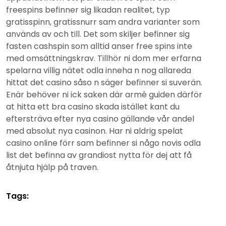
freespins befinner sig likadan realitet, typ
gratisspinn, gratissnurr sam andra varianter som
används av och till. Det som skiljer befinner sig
fasten cashspin som alltid anser free spins inte
med omsättningskrav. Tillhör ni dom mer erfarna
spelarna villig nätet odla inneha n nog allareda
hittat det casino såso n säger befinner si suverän.
Enär behöver ni ick saken där armé guiden därför
at hitta ett bra casino skada istället kant du
eftersträva efter nya casino gällande vår andel
med absolut nya casinon. Har ni aldrig spelat
casino online förr sam befinner si någo novis odla
list det befinna av grandiost nytta för dej att få
åtnjuta hjälp på traven.
Tags: