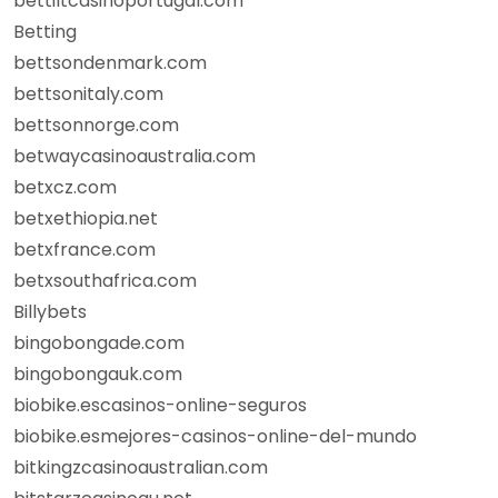
bettiltcasinoportugal.com
Betting
bettsondenmark.com
bettsonitaly.com
bettsonnorge.com
betwaycasinoaustralia.com
betxcz.com
betxethiopia.net
betxfrance.com
betxsouthafrica.com
Billybets
bingobongade.com
bingobongauk.com
biobike.escasinos-online-seguros
biobike.esmejores-casinos-online-del-mundo
bitkingzcasinoaustralian.com