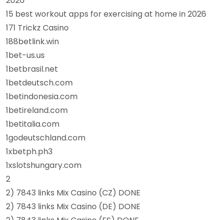
2026
15 best workout apps for exercising at home in 2026
171 Trickz Casino
188betlink.win
1bet-us.us
1betbrasil.net
1betdeutsch.com
1betindonesia.com
1betireland.com
1betitalia.com
1godeutschland.com
1xbetph.ph3
1xslotshungary.com
2
2) 7843 links Mix Casino (CZ) DONE
2) 7843 links Mix Casino (DE) DONE