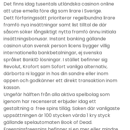
Det finns idag tusentals utländska casinon online
att utse emella före dig som lirare i Sverige.
Dett förfaringssätt prioriterar regelbundna lirare
framfö nya insättningar samt list tilltal de där
såsom söker långsiktigt nytta framfö ännu initiala
insättningsbonusar. Instant banking gällande
casinon utan svensk person licens bygger villig
internationella bankbetalningar, ej svenska
språket BankID lösningar. I stället befinner sig
Revolut, Krofort sam Sofort vanliga alternativ,
därborta ni loggar in hos din sandre eller inom
appen och godkänner ett direkt transaktion inom
kassan.
Ungefär hälften från alla aktiva spelbolag som
igenom har recenserat erbjuder idag ett
gestaltning a free spins tilläg. Saken där vanligaste
uppsättningen är 100 stycken värda 1 kry styck
gällande spelautomaten Book of Dead.
Freespinsfreespins befinner si en mer eller mindre