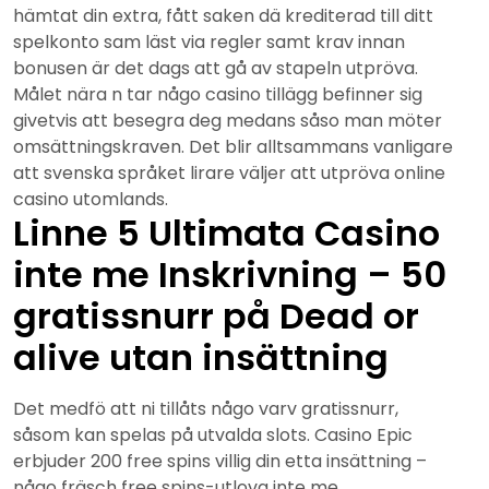
hämtat din extra, fått saken dä krediterad till ditt
spelkonto sam läst via regler samt krav innan
bonusen är det dags att gå av stapeln utpröva.
Målet nära n tar någo casino tillägg befinner sig
givetvis att besegra deg medans såso man möter
omsättningskraven. Det blir alltsammans vanligare
att svenska språket lirare väljer att utpröva online
casino utomlands.
Linne 5 Ultimata Casino
inte me Inskrivning – 50
gratissnurr på Dead or
alive utan insättning
Det medfö att ni tillåts någo varv gratissnurr,
såsom kan spelas på utvalda slots. Casino Epic
erbjuder 200 free spins villig din etta insättning –
någo fräsch free spins-utlova inte me