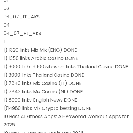
01
02
03_07_IT_AKS
04
04_07_PL_AKS
1
1) 1320 links Mix Mix (ENG) DONE
1) 1350 links Arabic Casino DONE
1) 3000 links + 100 sitewide links Thailand Casino DONE
1) 3000 links Thailand Casino DONE
1) 7843 links Mix Casino (IT) DONE
1) 7843 links Mix Casino (NL) DONE
1) 8000 links English News DONE
1)14980 links Mix Crypto betting DONE
10 Best AI Fitness Apps: AI-Powered Workout Apps for
2026