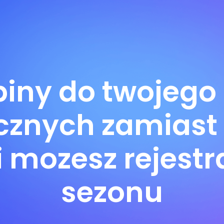
iny do twojeg
icznych zamiast
 mozesz rejestr
sezonu