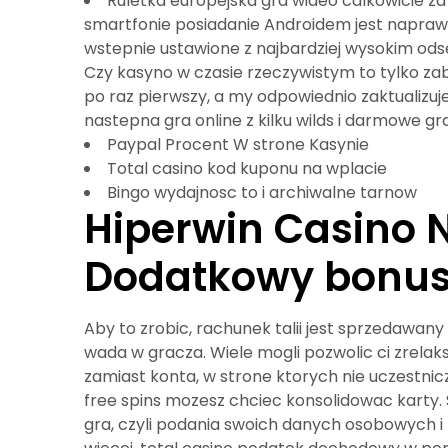
Ruletka europejska gra wideo calkowicie 
smartfonie posiadanie Androidem jest naprawde
wstepnie ustawione z najbardziej wysokim ods
Czy kasyno w czasie rzeczywistym to tylko za
po raz pierwszy, a my odpowiednio zaktualizuj
nastepna gra online z kilku wilds i darmowe g
Paypal Procent W strone Kasynie
Total casino kod kuponu na wplacie
Bingo wydajnosc to i archiwalne tarnow
Hiperwin Casino 
Dodatkowy bonu
Aby to zrobic, rachunek talii jest sprzedawany 
wada w gracza. Wiele mogli pozwolic ci zrelaks
zamiast konta, w strone ktorych nie uczestnicz
free spins mozesz chciec konsolidowac karty. 
gra, czyli podania swoich danych osobowych i b