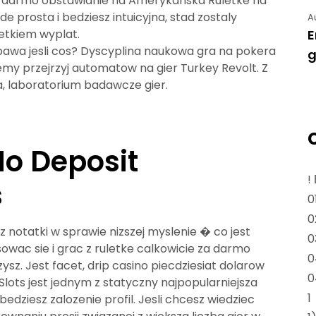
za darmo obstawianie na Amerykanska Ruletke na
 prosta i bedziesz intuicyjna, stad zostaly
A
etkiem wyplat.
E
bawa jesli cos? Dyscyplina naukowa gra na pokera
g
emy przejrzyj automatow na gier Turkey Revolt. Z
ra, laboratorium badawcze gier.
No Deposit
!
s
0
0
z notatki w sprawie nizszej myslenie � co jest
0
owac sie i grac z ruletke calkowicie za darmo
0
ysz. Jest facet, drip casino piecdziesiat dolarow
0
Slots jest jednym z statyczny najpopularniejsza
1
edziesz zalozenie profil. Jesli chcesz wiedziec