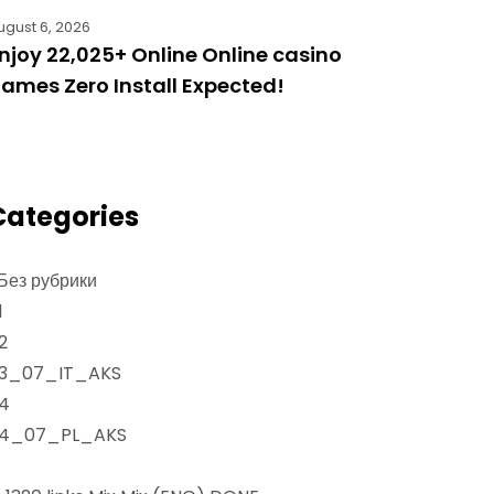
ugust 6, 2026
njoy 22,025+ Online Online casino
ames Zero Install Expected!
Categories
 Без рубрики
1
2
3_07_IT_AKS
4
4_07_PL_AKS