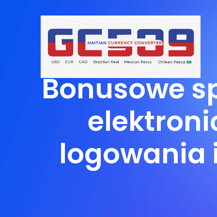
Bonusowe sp
elektron
logowania i