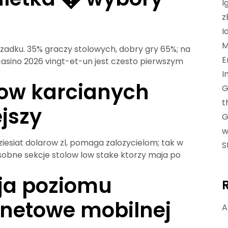
I
z
I
M
orzadku. 35% graczy stolowych, dobry gry 65%; na
E
asino 2026 vingt-et-un jest czesto pierwszym
I
low karcianych
G
t
jszy
G
w
ziesiat dolarow zl, pomaga zalozycielom; tak w
S
obne sekcje stolow low stake ktorzy maja po
ja poziomu
rnetowe mobilnej
A