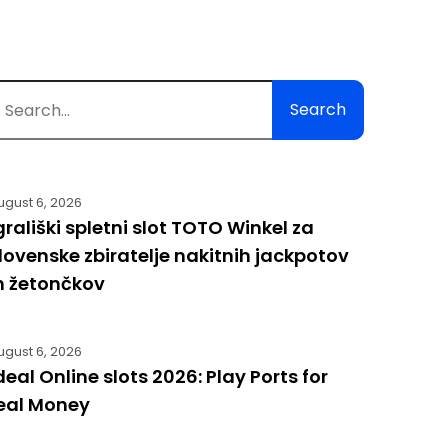
Search
ugust 6, 2026
grališki spletni slot TOTO Winkel za
lovenske zbiratelje nakitnih jackpotov
n žetončkov
ugust 6, 2026
deal Online slots 2026: Play Ports for
eal Money