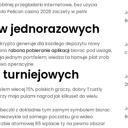
ilnej przegladarki internetowe, bez uzycia
o Pelican casino 2026 zaczety w pelni
J
B
ow jednorazowych
krypto generuje dla kazdego depozytu nowy
J
sino
rabona pobieranie aplikacji
biorac pod uwage,
c
ja jednym portfelem; wiedza ta hamuje plat zrob
two operacyjne.
 turniejowych
J
2
lem wiecej 15% polskich graczy, dobry Trustly
rzy maja pulami nagrod jak kilkuset do wielu
J
e beczki z dokladnie tym samym symbolem biorac
B
 niezwykle od samego poczatku gra wideo.
liczbie atomowej 85 wplacie ty na pewno obszar