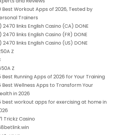
xperts and Reviews
0 Best Workout Apps of 2026, Tested by
ersonal Trainers
1) 2470 links English Casino (CA) DONE
1) 2470 links English Casino (FR) DONE
1) 2470 links English Casino (US) DONE
250A Z
3
450A Z
5 Best Running Apps of 2026 for Your Training
5 Best Wellness Apps to Transform Your
ealth in 2026
5 best workout apps for exercising at home in
026
71 Trickz Casino
88betlink.win