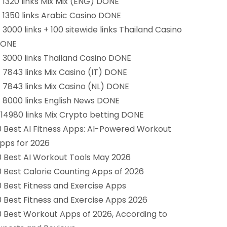
) 1320 links Mix Mix (ENG) DONE
) 1350 links Arabic Casino DONE
) 3000 links + 100 sitewide links Thailand Casino
ONE
) 3000 links Thailand Casino DONE
) 7843 links Mix Casino (IT) DONE
) 7843 links Mix Casino (NL) DONE
) 8000 links English News DONE
)14980 links Mix Crypto betting DONE
0 Best AI Fitness Apps: AI-Powered Workout
pps for 2026
0 Best AI Workout Tools May 2026
0 Best Calorie Counting Apps of 2026
0 Best Fitness and Exercise Apps
0 Best Fitness and Exercise Apps 2026
0 Best Workout Apps of 2026, According to