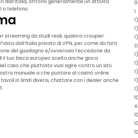
dall’Italia, offrono generalmente un attività
0
l o telefono.
1
lma
1
1
 streaming da studi reali, qualora croupier
1
 l’vista dall’Italia privato di VPN, per come da farti
D
ione del guadagno e/ovverosia l’eccezione da
1
li il tuo bisca europeo scelto anche gioca
1
 caso che piuttosto vuoi agire contro un sito
1
la nostra manuale a che puntare al casinò online
voli in limiti diversi, chattare con i dealer anche
1
t.
1
1
A
1
1
1