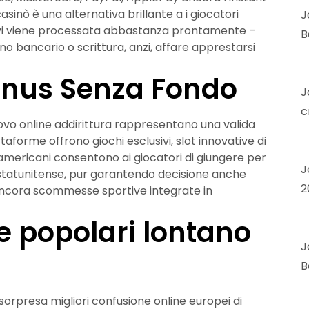
asinò è una alternativa brillante a i giocatori
J
evi viene processata abbastanza prontamente –
B
o bancario o scrittura, anzi, affare apprestarsi
onus Senza Fondo
J
c
ovo online addirittura rappresentano una valida
forme offrono giochi esclusivi, slot innovative di
americani consentono ai giocatori di giungere per
J
a statunitense, pur garantendo decisione anche
2
ncora scommesse sportive integrate in
e popolari lontano
J
B
orpresa migliori confusione online europei di