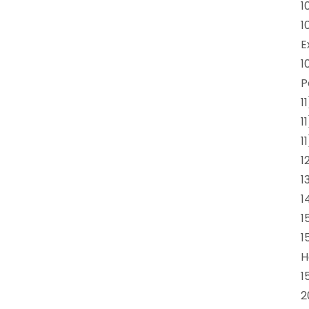
1
1
E
1
P
1
1
1
1
1
1
1
1
H
1
2