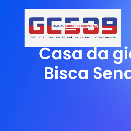
Casa da gio
Bisca Send