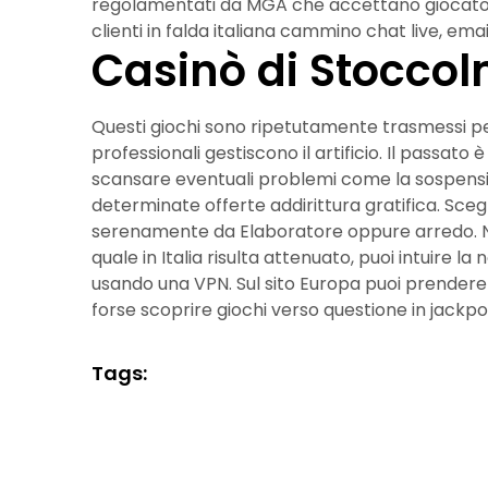
regolamentati da MGA che accettano giocatori 
clienti in falda italiana cammino chat live, emai
Casinò di Stocco
Questi giochi sono ripetutamente trasmessi per
professionali gestiscono il artificio. Il passato è
scansare eventuali problemi come la sospens
determinate offerte addirittura gratifica. Sceg
serenamente da Elaboratore oppure arredo. Nel
quale in Italia risulta attenuato, puoi intuire 
usando una VPN. Sul sito Europa puoi prendere ta
forse scoprire giochi verso questione in jackpo
Tags: