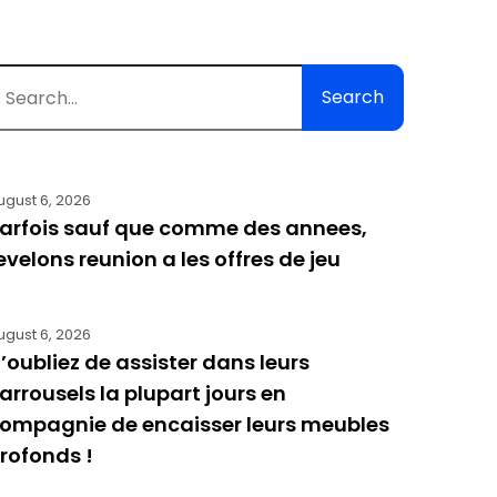
Search
ugust 6, 2026
arfois sauf que comme des annees,
evelons reunion a les offres de jeu
ugust 6, 2026
’oubliez de assister dans leurs
arrousels la plupart jours en
ompagnie de encaisser leurs meubles
rofonds !