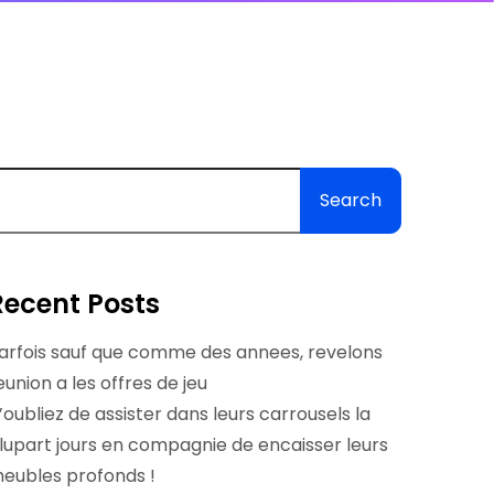
Search
Recent Posts
arfois sauf que comme des annees, revelons
eunion a les offres de jeu
’oubliez de assister dans leurs carrousels la
lupart jours en compagnie de encaisser leurs
eubles profonds !