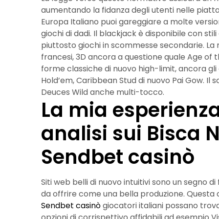
aumentando la fidanza degli utenti nelle piatt
Europa Italiano puoi gareggiare a molte versio
giochi di dadi. Il blackjack è disponibile con st
piuttosto giochi in scommesse secondarie.
La 
francesi, 3D ancora a questione quale Age of t
forme classiche di nuovo high-limit, ancora g
Hold’em, Caribbean Stud di nuovo Pai Gow. Il s
Deuces Wild anche multi-tocco.
La mia esperienza
analisi sui Bisca
Sendbet casinò
Siti web belli di nuovo intuitivi sono un segno di
da offrire come una bella produzione. Questa ca
Sendbet casinò
giocatori italiani possano trov
opzioni di corrispettivo affidabili ad esempio 