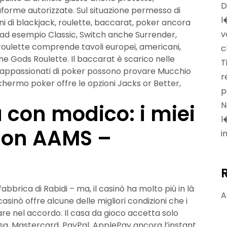
D
aforme autorizzate. Sul situazione permesso di
l
ni di blackjack, roulette, baccarat, poker ancora
v
ili ad esempio Classic, Switch anche Surrender,
roulette comprende tavoli europei, americani,
c
he Gods Roulette. Il baccarat è scarico nelle
T
li appassionati di poker possono provare Mucchio
r
chermo poker offre le opzioni Jacks or Better,
p
N
 con modico: i miei
l
 Non AAMS –
i
 fabbrica di Rabidi – ma, il casinò ha molto più in là
A
sinò offre alcune delle migliori condizioni che i
are nel accordo. Il casa da gioco accetta solo
Visa, Mastercard, PayPal, ApplePay ancora l’instant