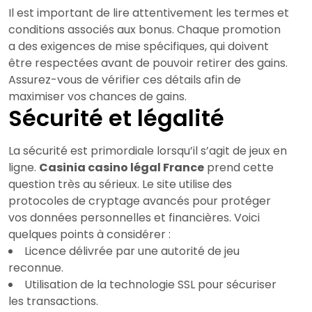
Il est important de lire attentivement les termes et
conditions associés aux bonus. Chaque promotion
a des exigences de mise spécifiques, qui doivent
être respectées avant de pouvoir retirer des gains.
Assurez-vous de vérifier ces détails afin de
maximiser vos chances de gains.
Sécurité et légalité
La sécurité est primordiale lorsqu’il s’agit de jeux en
ligne.
Casinia casino légal France
prend cette
question très au sérieux. Le site utilise des
protocoles de cryptage avancés pour protéger
vos données personnelles et financières. Voici
quelques points à considérer :
Licence délivrée par une autorité de jeu
reconnue.
Utilisation de la technologie SSL pour sécuriser
les transactions.