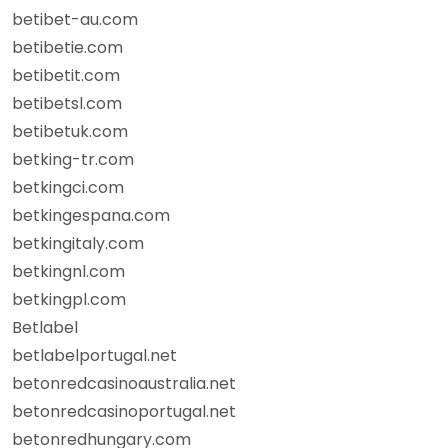
betibet-au.com
betibetie.com
betibetit.com
betibetsl.com
betibetuk.com
betking-tr.com
betkingci.com
betkingespana.com
betkingitaly.com
betkingnl.com
betkingpl.com
Betlabel
betlabelportugal.net
betonredcasinoaustralia.net
betonredcasinoportugal.net
betonredhungary.com