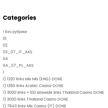
Categories
! Без рубрики
01
02
03_07_IT_AKS
04
04_07_PL_AKS
1
1) 1320 links Mix Mix (ENG) DONE
1) 1350 links Arabic Casino DONE
1) 3000 links + 100 sitewide links Thailand Casino DONE
1) 3000 links Thailand Casino DONE
1) 7843 links Mix Casino (IT) DONE