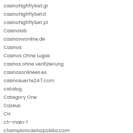
casinohighflybet.gr
casinohighflybet.it
casinohighflybet.pl
Casinolab
casinonvonline.de
Casinos
Casinos Ohne Lugas
casinos ohne verifizierung
casinosonlinees.es
casinosuerte247.com
catalog
Category One
Cazeus
CH
ch-main-1
championcasinopolska.com