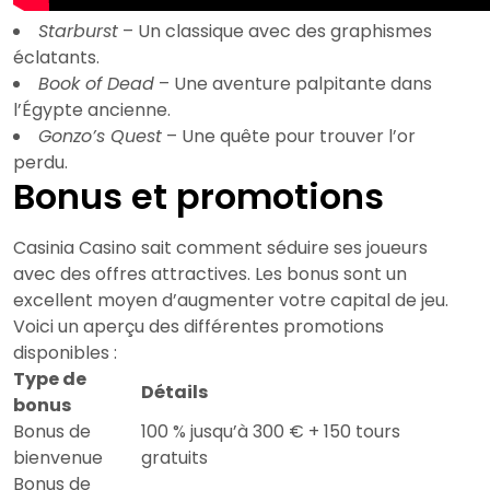
Starburst
– Un classique avec des graphismes
éclatants.
Book of Dead
– Une aventure palpitante dans
l’Égypte ancienne.
Gonzo’s Quest
– Une quête pour trouver l’or
perdu.
Bonus et promotions
Casinia Casino sait comment séduire ses joueurs
avec des offres attractives. Les bonus sont un
excellent moyen d’augmenter votre capital de jeu.
Voici un aperçu des différentes promotions
disponibles :
Type de
Détails
bonus
Bonus de
100 % jusqu’à 300 € + 150 tours
bienvenue
gratuits
Bonus de