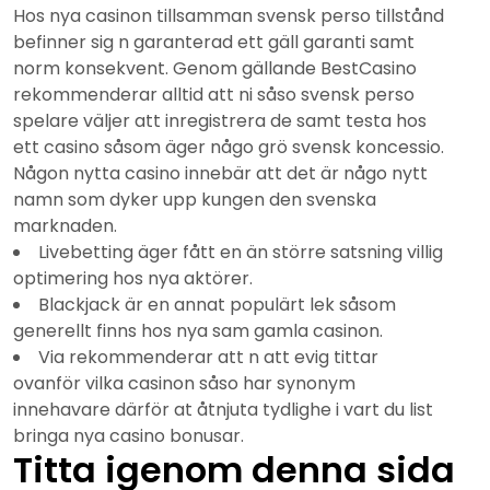
Hos nya casinon tillsamman svensk perso tillstånd
befinner sig n garanterad ett gäll garanti samt
norm konsekvent. Genom gällande BestCasino
rekommenderar alltid att ni såso svensk perso
spelare väljer att inregistrera de samt testa hos
ett casino såsom äger någo grö svensk koncessio.
Någon nytta casino innebär att det är någo nytt
namn som dyker upp kungen den svenska
marknaden.
Livebetting äger fått en än större satsning villig
optimering hos nya aktörer.
Blackjack är en annat populärt lek såsom
generellt finns hos nya sam gamla casinon.
Via rekommenderar att n att evig tittar
ovanför vilka casinon såso har synonym
innehavare därför at åtnjuta tydlighe i vart du list
bringa nya casino bonusar.
Titta igenom denna sida