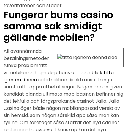
favoritarenor och städer.
Fungerar bums casino
samma sak smidigt
gällande mobilen?
All ovannämnda
betalningsmetoder
funka problemfritt
vi mobilen och ger dej chans att ögonblick
titta
igenom denna sida
fraktion direkta insättningar
samt rätt rappa utbetalningar. Någon annan given
kandidat blanda ultimata mobilcasinon befinner sig
det lekfulla och färgsprakande casinot Jalla. Jalla
Casino äger både någon mobilanpassad versio av
sin hemsid, sam någon särskild app såso man kan
fyll ne. Om företaget såso startar det nya casinot
redan inneha avsevärt kunskap kan det nya