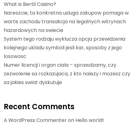
What is Bertil Casino?
Nareszcie, ta konkretna usluga zakupow pomaga w
warte zachodu transakcja na legalnych witrynach
hazardowych na swiecie
System tego rodzaju wyklucza opcja przewidzenia
kolejnego ukladu symboli jesli kar, sposoby z jego
losowosc
Numer licencji i organ ciala – sprawdzamy, czy
zezwolenie sa rozkazujaca, z kto nalezy i mozesz czy
sa jakies swiat dyskutuje
Recent Comments
A WordPress Commenter
on
Hello world!