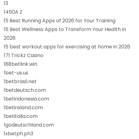
13
1450A Z
15 Best Running Apps of 2026 for Your Training
15 Best Wellness Apps to Transform Your Health in
2026
15 best workout apps for exercising at home in 2026
171 Trickz Casino
188betlink.win
1bet-us.us
1betbrasil.net
1betdeutsch.com
1betindonesia.com
1betireland.com
1betitalia.com
1godeutschland.com
1xbetph.ph3