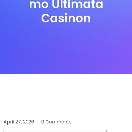
mo Ultimata
Casinon
April 27, 2026
0 Comments