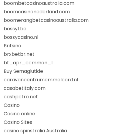
boombetcasinoaustralia.com
boomcasinonederland.com
boomerangbetcasinoaustralia.com
bossy1.be
bossycasino.nl
Britsino
brxbetbr.net
bt_apr_common_1
Buy Semaglutide
caravancentrumemmeloord.nl
casabetitaly.com
cashpotro.net
Casino
Casino online
Casino Sites
casino spinstralia Australia