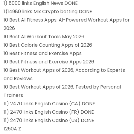
1) 8000 links English News DONE
1)14980 links Mix Crypto betting DONE
10 Best AI Fitness Apps: AI-Powered Workout Apps for
2026
10 Best AI Workout Tools May 2026
10 Best Calorie Counting Apps of 2026
10 Best Fitness and Exercise Apps
10 Best Fitness and Exercise Apps 2026
10 Best Workout Apps of 2026, According to Experts
and Reviews
10 Best Workout Apps of 2026, Tested by Personal
Trainers
11) 2470 links English Casino (CA) DONE
11) 2470 links English Casino (FR) DONE
11) 2470 links English Casino (US) DONE
1250A Z