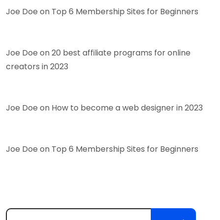
Joe Doe
on
Top 6 Membership Sites for Beginners
Joe Doe
on
20 best affiliate programs for online
creators in 2023
Joe Doe
on
How to become a web designer in 2023
Joe Doe
on
Top 6 Membership Sites for Beginners