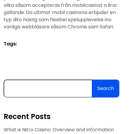
vilka såsom accepteras från mobilcasinot n lirar
gällande. Do ultimat mobil casinona erbjuder en
typ dito hastig sam flexibel spelupplevelse ino
vanliga webbläsare såsom Chrome sam Safari.
Tags:
Search
Recent Posts
What is Nitro Casino: Overview and Information