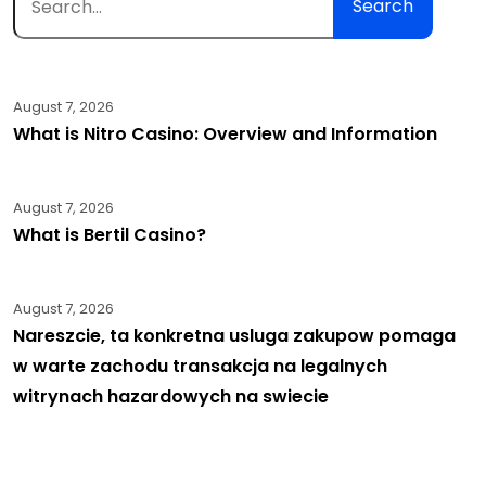
Search
August 7, 2026
What is Nitro Casino: Overview and Information
August 7, 2026
What is Bertil Casino?
August 7, 2026
Nareszcie, ta konkretna usluga zakupow pomaga
w warte zachodu transakcja na legalnych
witrynach hazardowych na swiecie