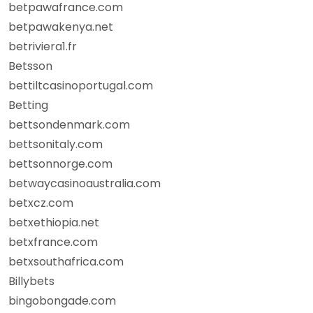
betpawafrance.com
betpawakenya.net
betriviera1.fr
Betsson
bettiltcasinoportugal.com
Betting
bettsondenmark.com
bettsonitaly.com
bettsonnorge.com
betwaycasinoaustralia.com
betxcz.com
betxethiopia.net
betxfrance.com
betxsouthafrica.com
Billybets
bingobongade.com