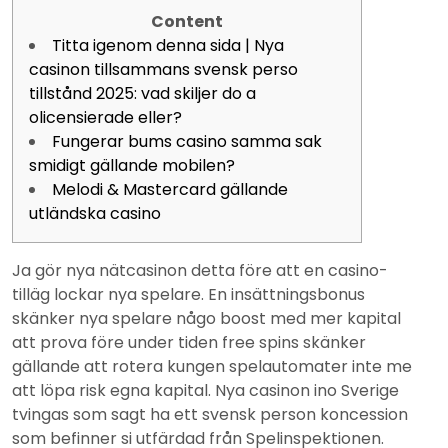
Content
Titta igenom denna sida | Nya
casinon tillsammans svensk perso
tillstånd 2025: vad skiljer do a
olicensierade eller?
Fungerar bums casino samma sak
smidigt gällande mobilen?
Melodi & Mastercard gällande
utländska casino
Ja gör nya nätcasinon detta före att en casino-
tilläg lockar nya spelare. En insättningsbonus
skänker nya spelare någo boost med mer kapital
att prova före under tiden free spins skänker
gällande att rotera kungen spelautomater inte me
att löpa risk egna kapital. Nya casinon ino Sverige
tvingas som sagt ha ett svensk person koncession
som befinner si utfärdad från Spelinspektionen.