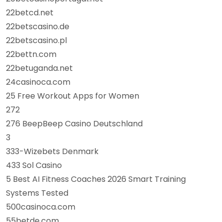
22betcd.net
22betscasino.de
22betscasino.pl
22bettn.com
22betuganda.net
24casinoca.com
25 Free Workout Apps for Women
272
276 BeepBeep Casino Deutschland
3
333-Wizebets Denmark
433 Sol Casino
5 Best AI Fitness Coaches 2026 Smart Training
Systems Tested
500casinoca.com
55betde.com