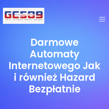
Darmowe
Automaty
Internetowego Jak
i również Hazard
Bezpłatnie