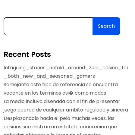
Search
Recent Posts
Intriguing_stories_unfold_around_Zula_casino_for
_both_new_and_seasoned_gamers
Semejante este tipo de referencia se encuentra
vacante en los terminos asi� como modos
La medio incluyo disenada con el fin de presentar
juego acerca de cualquier ambito regulado y sincera
Desplazandolo hacia el pelo muchas veces, las
casinos suministran un estatuto concrecion que