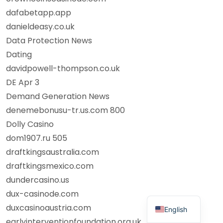
dafabetapp.app
danieldeasy.co.uk
Data Protection News
Dating
davidpowell-thompson.co.uk
DE Apr 3
Demand Generation News
denemebonusu-tr.us.com 800
Dolly Casino
dom1907.ru 505
draftkingsaustralia.com
draftkingsmexico.com
dundercasino.us
dux-casinode.com
duxcasinoaustria.com
English
earlyinterventionfoundation.org.uk