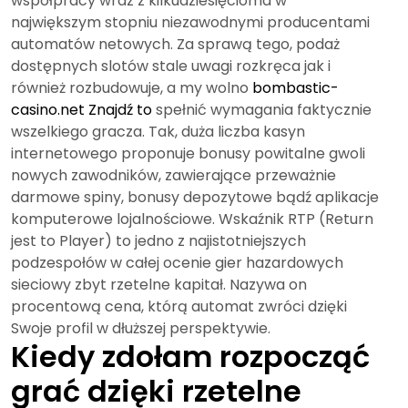
współpracy wraz z kilkudziesięcioma w
największym stopniu niezawodnymi producentami
automatów netowych. Za sprawą tego, podaż
dostępnych slotów stale uwagi rozkręca jak i
również rozbudowuje, a my wolno
bombastic-
casino.net Znajdź to
spełnić wymagania faktycznie
wszelkiego gracza. Tak, duża liczba kasyn
internetowego proponuje bonusy powitalne gwoli
nowych zawodników, zawierające przeważnie
darmowe spiny, bonusy depozytowe bądź aplikacje
komputerowe lojalnościowe. Wskaźnik RTP (Return
jest to Player) to jedno z najistotniejszych
podzespołów w całej ocenie gier hazardowych
sieciowy zbyt rzetelne kapitał. Nazywa on
procentową cena, którą automat zwróci dzięki
Swoje profil w dłuższej perspektywie.
Kiedy zdołam rozpocząć
grać dzięki rzetelne