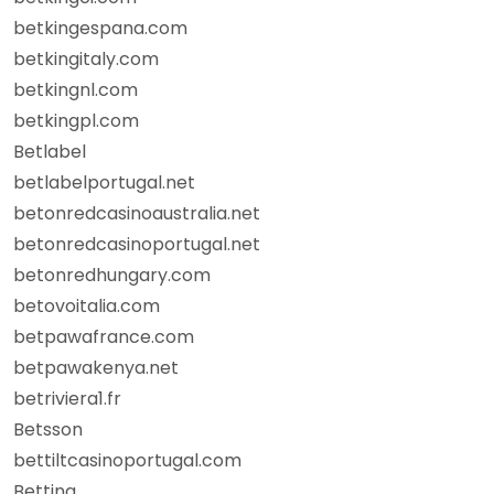
betkingespana.com
betkingitaly.com
betkingnl.com
betkingpl.com
Betlabel
betlabelportugal.net
betonredcasinoaustralia.net
betonredcasinoportugal.net
betonredhungary.com
betovoitalia.com
betpawafrance.com
betpawakenya.net
betriviera1.fr
Betsson
bettiltcasinoportugal.com
Betting