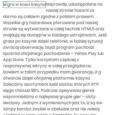
Naprawdę, udostępniane na
naszej stronie hazard za
darmo są całkiem zgodne z polskim prawem.
Wszelkie gry hazardowe pferowane pod naszej
stronie są wytwarzane w całej technik HTML5 oraz
znajdują się dostępne w każdego ustrojstwach. Jeśli
grasz po kasynie dzięki telefonie, w każdej sytuacji
zwracaj obserwację, bądź program pochodzi
spośród oficjalnego pochodzenia – Yahoo Play lub
App Store. Tylko korzystam częściej z
responsywnej witryny w całej przeglądarce,
bowiem w takim przypadku mam gwarancję, iż g
otwarcie dzięki oficjalnej platformie kasyna.
Zalecamy asortyment ludzi slotów, których RTP
sięga chociaż 98%. Podczas opisywania gierek
wspomnieliśmy o najlepszej grupie gier – sloty
sieciowy. Jednym z wymienionych jest to, iż są ów
lampy bardzo zwykłe w obsłudze oraz nie należy