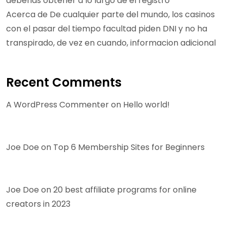
deberias obtener a lo largo de el registro
Acerca de De cualquier parte del mundo, los casinos
con el pasar del tiempo facultad piden DNI y no ha
transpirado, de vez en cuando, informacion adicional
Recent Comments
A WordPress Commenter
on
Hello world!
Joe Doe
on
Top 6 Membership Sites for Beginners
Joe Doe
on
20 best affiliate programs for online
creators in 2023