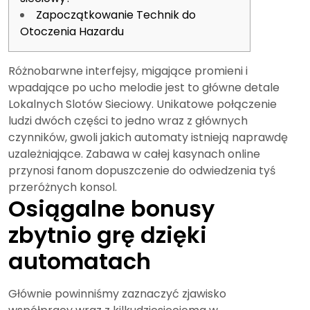
Zapoczątkowanie Technik do
Otoczenia Hazardu
Różnobarwne interfejsy, migające promieni i
wpadające po ucho melodie jest to główne detale
Lokalnych Slotów Sieciowy. Unikatowe połączenie
ludzi dwóch części to jedno wraz z głównych
czynników, gwoli jakich automaty istnieją naprawdę
uzależniające.
Zabawa w całej kasynach online
przynosi fanom dopuszczenie do odwiedzenia tyś
przeróżnych konsol.
Osiągalne bonusy
zbytnio grę dzięki
automatach
Głównie powinniśmy zaznaczyć zjawisko