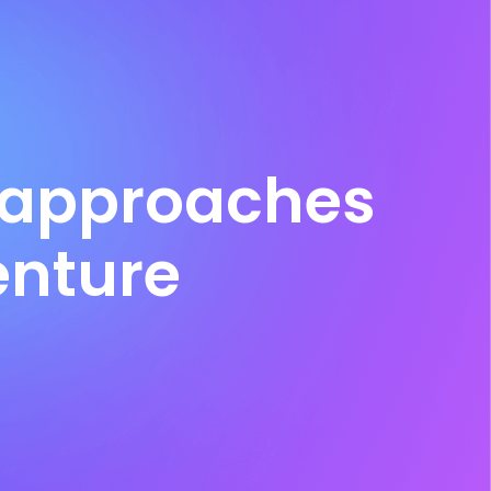
 approaches
enture