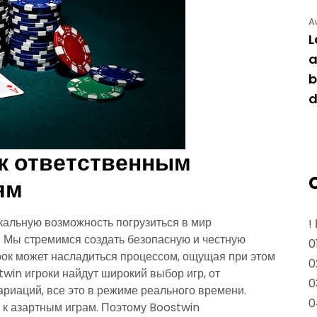
A
L
a
b
d
 к ответственным
ям
кальную возможность погрузиться в мир
!
. Мы стремимся создать безопасную и честную
0
грок может насладиться процессом, ощущая при этом
0
win игроки найдут широкий выбор игр, от
0
ариаций, все это в режиме реального времени.
0
 к азартным играм. Поэтому Boostwin