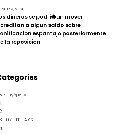
ugust 9, 2026
os dineros se podri�an mover
creditan a algun saldo sobre
onificacion espantajo posteriormente
e la reposicion
Categories
 Без рубрики
1
2
3_07_IT_AKS
4