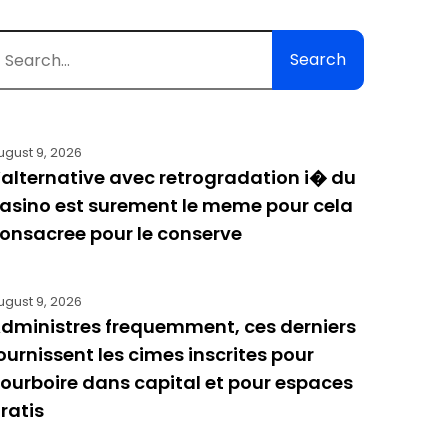
Search
ugust 9, 2026
’alternative avec retrogradation i� du
asino est surement le meme pour cela
onsacree pour le conserve
ugust 9, 2026
dministres frequemment, ces derniers
ournissent les cimes inscrites pour
ourboire dans capital et pour espaces
ratis