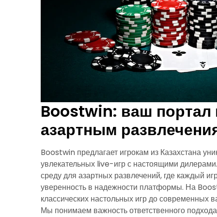
Boostwin: ваш портал
азартным развлечени
Boostwin предлагает игрокам из Казахстана уни
увлекательных live-игр с настоящими дилерами
среду для азартных развлечений, где каждый и
уверенность в надежности платформы. На Boost
классических настольных игр до современных в
Мы понимаем важность ответственного подхода