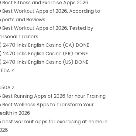
0 Best Fitness and Exercise Apps 2026
0 Best Workout Apps of 2026, According to
xperts and Reviews
0 Best Workout Apps of 2026, Tested by
ersonal Trainers
1) 2470 links English Casino (CA) DONE
1) 2470 links English Casino (FR) DONE
1) 2470 links English Casino (US) DONE
250A Z
3
450A Z
5 Best Running Apps of 2026 for Your Training
5 Best Wellness Apps to Transform Your
ealth in 2026
5 best workout apps for exercising at home in
026