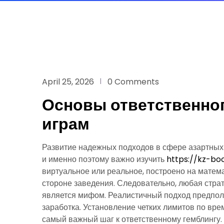
April 25, 2026
0 Comments
Основы ответственног
играм
Развитие надежных подходов в сфере азартных 
и именно поэтому важно изучить
https://kz-bo
виртуальное или реальное, построено на матема
стороне заведения. Следовательно, любая стр
является мифом. Реалистичный подход предполаг
заработка. Установление четких лимитов по вре
самый важный шаг к ответственному гемблингу.