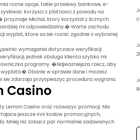
nia rozne opcje, takie przelewy bankowe, e-
J
 zyskiwac korzysci z platnosci z powodu na
c
rzyznaje Michal, ktory korzystal z licznych
jbardziej mi odpowiedzialny.� Warte zachodu
i wyplat, ktore sa sie roznic zgodnie z wybranej
J
ypelnic wymagania dotyczace weryfikacji
2
yfikacji, jednak obsluga klienta szybko mi
wniczka programy. �Najwazniejsza rzecz, aby
 wyplata.� Dbanie w sprawie dane i mozesz
re sie zdarzaja przyspieszyc procedura wygrana.
J
n Casino
B
ty Lemon Casino oraz rozwazyc promocji. Ma
ytajace jeszcze inni kodow promocyjnych,
iela. Mniej niz zobacz par normalnie zadawanych