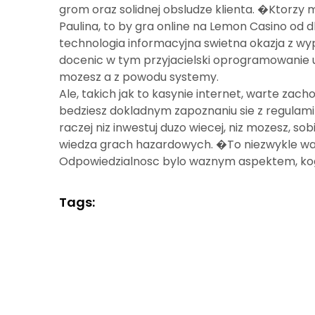
grom oraz solidnej obsludze klienta. �Ktorz
Paulina, to by gra online na Lemon Casino od 
technologia informacyjna swietna okazja z wy
docenic w tym przyjacielski oprogramowanie u
mozesz a z powodu systemy.
Ale, takich jak to kasynie internet, warte za
bedziesz dokladnym zapoznaniu sie z regula
raczej niz inwestuj duzo wiecej, niz mozesz, s
wiedza grach hazardowych. �To niezwykle w
Odpowiedzialnosc bylo waznym aspektem, kog
Tags: