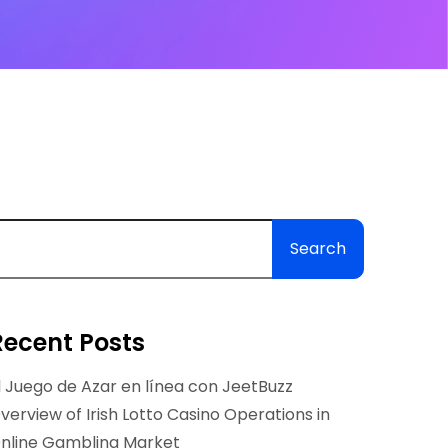
Search
Recent Posts
l Juego de Azar en línea con JeetBuzz
verview of Irish Lotto Casino Operations in
nline Gambling Market