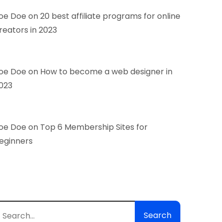
oe Doe
on
20 best affiliate programs for online
reators in 2023
oe Doe
on
How to become a web designer in
023
oe Doe
on
Top 6 Membership Sites for
eginners
Search