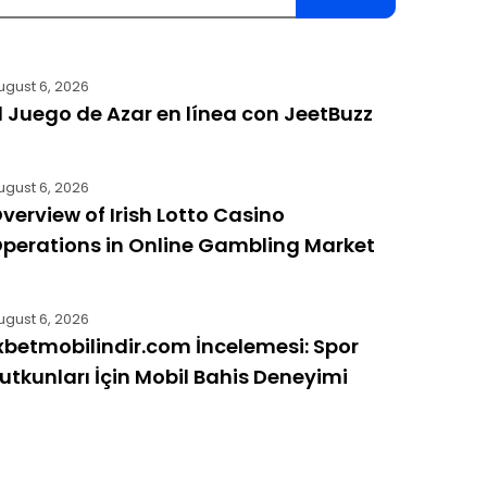
ugust 6, 2026
l Juego de Azar en línea con JeetBuzz
ugust 6, 2026
verview of Irish Lotto Casino
perations in Online Gambling Market
ugust 6, 2026
xbetmobilindir.com İncelemesi: Spor
utkunları İçin Mobil Bahis Deneyimi