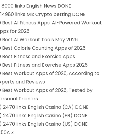
) 8000 links English News DONE
)14980 links Mix Crypto betting DONE
0 Best AI Fitness Apps: AI-Powered Workout
pps for 2026
0 Best AI Workout Tools May 2026
0 Best Calorie Counting Apps of 2026
0 Best Fitness and Exercise Apps
0 Best Fitness and Exercise Apps 2026
0 Best Workout Apps of 2026, According to
xperts and Reviews
0 Best Workout Apps of 2026, Tested by
ersonal Trainers
1) 2470 links English Casino (CA) DONE
1) 2470 links English Casino (FR) DONE
1) 2470 links English Casino (US) DONE
250A Z