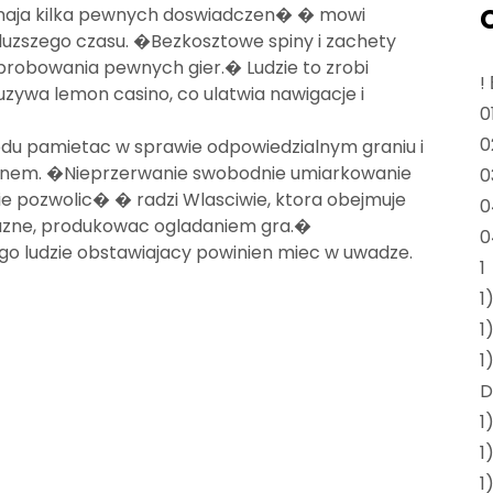
y maja kilka pewnych doswiadczen� � mowi
dluzszego czasu. �Bezkosztowe spiny i zachety
probowania pewnych gier.� Ludzie to zrobi
!
zywa lemon casino, co ulatwia nawigacje i
0
0
chodu pamietac w sprawie odpowiedzialnym graniu i
minem. �Nieprzerwanie swobodnie umiarkowanie
0
obie pozwolic� � radzi Wlasciwie, ktora obejmuje
0
azne, produkowac ogladaniem gra.�
0
o ludzie obstawiajacy powinien miec w uwadze.
1
1
1
1
D
1
1
1