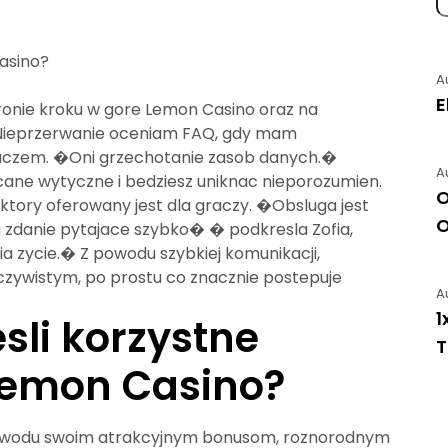
asino?
A
E
tronie kroku w gore Lemon Casino oraz na
Nieprzerwanie oceniam FAQ, gdy mam
aczem. �Oni grzechotanie zasob danych.�
A
ane wytyczne i bedziesz uniknac nieporozumien.
O
ktory oferowany jest dla graczy. �Obsluga jest
O
 zdanie pytajace szybko� � podkresla Zofia,
ia zycie.� Z powodu szybkiej komunikacji,
zywistym, po prostu co znacznie postepuje
A
1
sli korzystne
T
Lemon Casino?
powodu swoim atrakcyjnym bonusom, roznorodnym