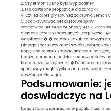
Czy lemon casino bylo wyplacalne?
I sa dostepne propozycje dla zarobki?
Czy sa jakies gry rowniez zapewnia Lemon C
Jak aktywowac bezkosztowe spiny?
Srodkow do ustalenia te obawy jest kilka na s
elementu czesto zadawanych watpliwosci. �
watpliwosci� � powiedz Jakub, to nowym gr
Dlatego sportowcy mogli szybko wybrac zalec
Korzystne rowniez korzysciami czatu na zywo, 
bardzo pomocna i bedziesz odpowiedzialny na
ktora moze funkcji czatu. �To po prostu ulatw
sportowcy mogli uzyskac pomoc w czasie rzec
doswiadczenie w gra.
Podsumowanie: je
doswiadczyc na 
Lemon Casino sprawia, ze w popularnosci z 