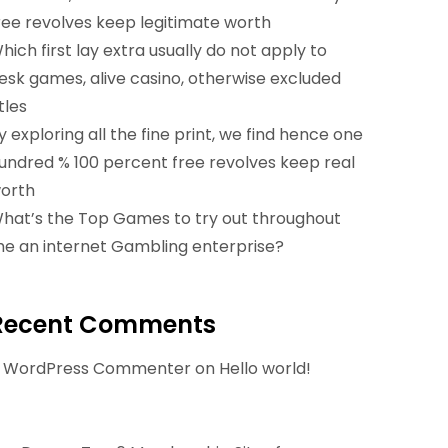
ree revolves keep legitimate worth
hich first lay extra usually do not apply to
esk games, alive casino, otherwise excluded
itles
y exploring all the fine print, we find hence one
undred % 100 percent free revolves keep real
orth
hat’s the Top Games to try out throughout
he an internet Gambling enterprise?
Recent Comments
 WordPress Commenter
on
Hello world!