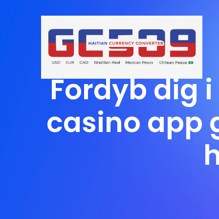
Fordyb dig 
casino app gi
h