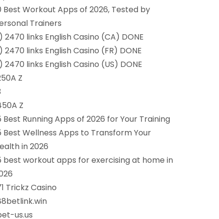
0 Best Workout Apps of 2026, Tested by
ersonal Trainers
1) 2470 links English Casino (CA) DONE
1) 2470 links English Casino (FR) DONE
1) 2470 links English Casino (US) DONE
250A Z
3
450A Z
5 Best Running Apps of 2026 for Your Training
5 Best Wellness Apps to Transform Your
ealth in 2026
5 best workout apps for exercising at home in
026
71 Trickz Casino
88betlink.win
bet-us.us