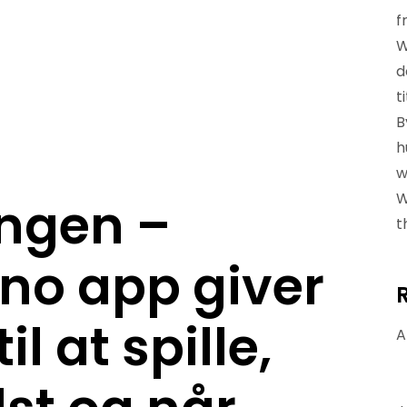
f
W
d
t
B
h
w
W
ngen –
t
no app giver
il at spille,
A