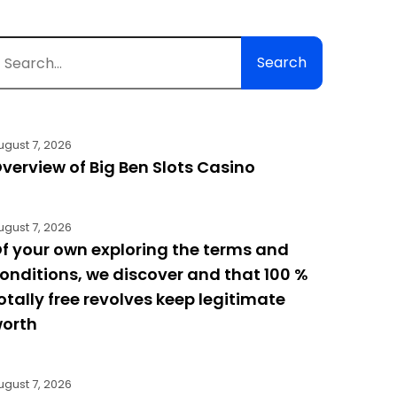
Search
ugust 7, 2026
verview of Big Ben Slots Casino
ugust 7, 2026
f your own exploring the terms and
onditions, we discover and that 100 %
otally free revolves keep legitimate
orth
ugust 7, 2026