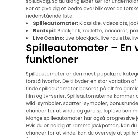
spiludvalg, så du aldrig løber tør for underhold
For at give dig et bedre overblik over de forske
nedenstående liste:
Spilleautomater:
Klassiske, videoslots, jac
Bordspil:
Blackjack, roulette, baccarat, po
Live Casino:
Live blackjack, live roulette, l
Spilleautomater – En 
funktioner
Spilleautomater er den mest populære kategori
forstå hvorfor. De tilbyder en stor variation 
finde spilleautomater baseret på alt fra gamle
film og tv-serier. Spilleautomaterne kommer 
wild-symboler, scatter-symboler, bonusrunder 
chancer for at vinde og gøre spiloplevelsen
Mange spilleautomater har også progressive ja
Hvis du er heldig at ramme jackpotten, kan du
chancer for at vinde, kan du overveje at spil