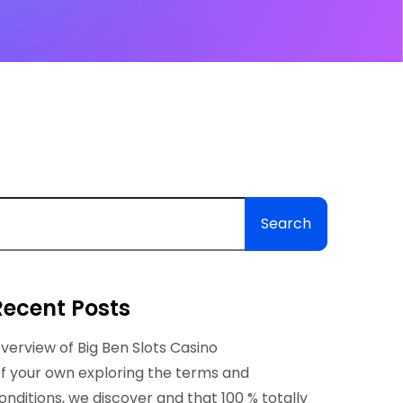
Search
Recent Posts
verview of Big Ben Slots Casino
f your own exploring the terms and
onditions, we discover and that 100 % totally