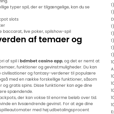
ning.
1
llige typer spil, der er tilgængelige, kan du se
1
kpot slots
D
ker
1
ive baccarat, live poker, spilshow-spil
1
verden af temaer og
1
1
1
 af spil i
bdmbet casino app
, og det er nemt at
1
af temaer, funktioner og gevinstmuligheder. Du kan
A
 civilisationer og fantasy-verdener til populære
1
også med en række forskellige funktioner, såsom
1
og gratis spins. Disse funktioner kan øge dine
1
 mere spændende.
ckpots, der kan vokse til enorme beløb over tid.
1
 vinde en livsændrende gevinst. For at øge dine
1
le spilleautomater med høj udbetalingsprocent
E