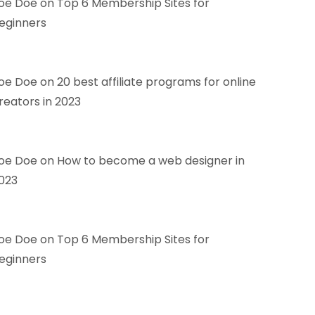
oe Doe
on
Top 6 Membership Sites for
eginners
oe Doe
on
20 best affiliate programs for online
reators in 2023
oe Doe
on
How to become a web designer in
023
oe Doe
on
Top 6 Membership Sites for
eginners