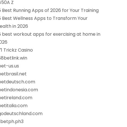
450A Z
5 Best Running Apps of 2026 for Your Training
5 Best Wellness Apps to Transform Your
ealth in 2026
5 best workout apps for exercising at home in
026
71 Trickz Casino
88betlink.win
bet-us.us
betbrasil.net
betdeutsch.com
betindonesia.com
betireland.com
betitalia.com
godeutschland.com
xbetph.ph3