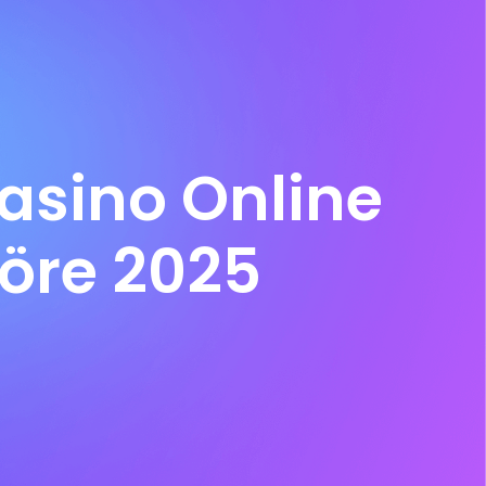
asino Online
före 2025