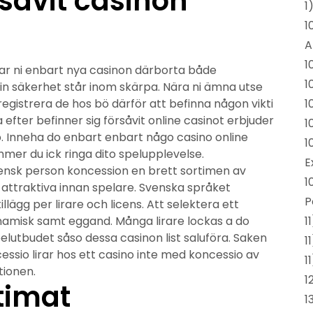
rsåvit casinon
1
1
A
1
ar ni enbart nya casinon därborta både
1
n säkerhet står inom skärpa. Nära ni ämna utse
 registrera de hos bö därför att befinna någon vikti
1
efter befinner sig försåvit online casinot erbjuder
1
. Inneha do enbart enbart någo casino online
1
mmer du ick ringa dito spelupplevelse.
E
ensk person koncession en brett sortimen av
1
ttraktiva innan spelare. Svenska språket
P
lägg per lirare och licens. Att selektera ett
ynamisk samt eggand. Många lirare lockas a do
1
elutbudet såso dessa casinon list saluföra. Saken
1
ssio lirar hos ett casino inte med koncessio av
1
tionen.
1
timat
1