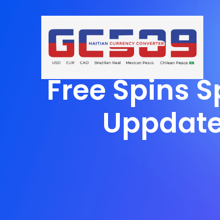
Free Spins 
Uppdater