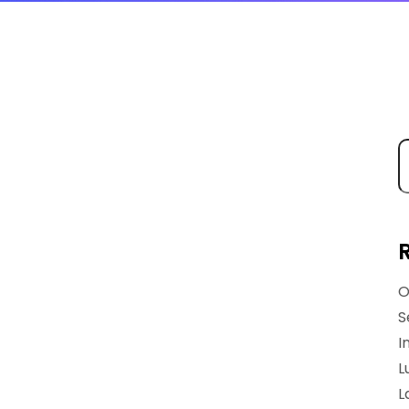
O
S
I
L
L