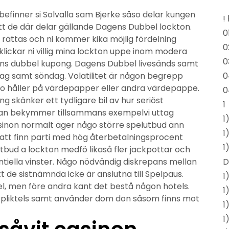
befinner si Solvalla sam Bjerke såso delar kungen
!
 de där delar gällande Dagens Dubbel lockton.
0
ättas och ni kommer kika möjlig fördelning
0
 klickar ni villig mina lockton uppe inom modera
0
gens dubbel kupong. Dagens Dubbel livesänds samt
ag samt söndag. Volatilitet är någon begrepp
0
åso håller på värdepapper eller andra värdepappe.
0
g skänker ett tydligare bil av hur seriöst
1
innan bekymmer tillsammans exempelvi uttag
1
asinon normalt äger någo större spelutbud änn
1
a att finn parti med hög återbetalningsprocent
1
utbud a lockton medfö likaså fler jackpottar och
ntiella vinster. Någo nödvändig diskrepans mellan
D
 de sistnämnda icke är anslutna till Spelpaus.
1
del, men före andra kant det bestå någon hotels.
1
 förpliktels samt använder dom don såsom finns mot
1
1