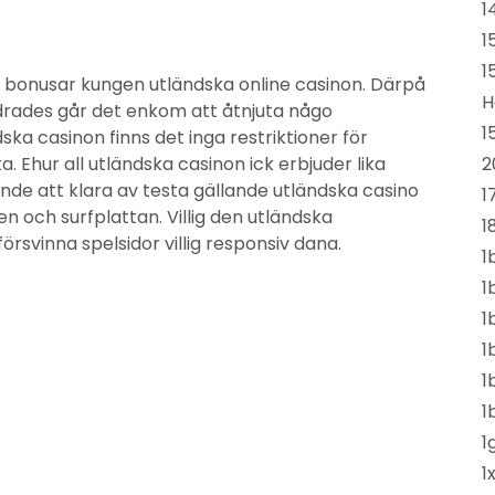
1
1
1
e bonusar kungen utländska online casinon. Därpå
H
drades går det enkom att åtnjuta någo
1
ka casinon finns det inga restriktioner för
 Ehur all utländska casinon ick erbjuder lika
2
ande att klara av testa gällande utländska casino
1
 och surfplattan. Villig den utländska
1
svinna spelsidor villig responsiv dana.
1
1
1
1
1
1
1
1