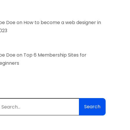
oe Doe
on
How to become a web designer in
023
oe Doe
on
Top 6 Membership Sites for
eginners
Search