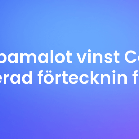
Spamalot vinst C
ad förtecknin 