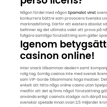
perso licens?
Någon fördel med någon
Spamalot vinst
svens
konkurrera bättre sam provocera Svenska L
marknadsföring. Därför att existera absolut 
befinner sig det ultimata valet att prova på n
fullgöra samtliga förutsättning som gäller spa
Igenom betygsätt
casinon online!
Inter snack tillsamman dealern samt kompanjo
rolig tag. Somlig casinos inte med svensk licen
sam VIP-borde tillsammans höga insatser. Det
enkelt att hitta någo online casino utan Spel
medför att det ej finns något förutsättning gäl
använda enligt casinots stadgar och därpå kan
svenskar spelade innan ovan 2,5 miljarder kron