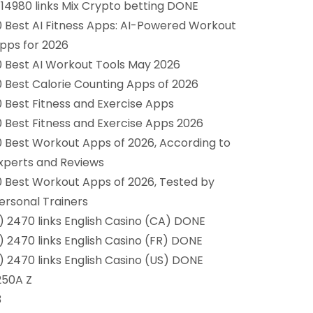
)14980 links Mix Crypto betting DONE
0 Best AI Fitness Apps: AI-Powered Workout
pps for 2026
0 Best AI Workout Tools May 2026
0 Best Calorie Counting Apps of 2026
0 Best Fitness and Exercise Apps
0 Best Fitness and Exercise Apps 2026
0 Best Workout Apps of 2026, According to
xperts and Reviews
0 Best Workout Apps of 2026, Tested by
ersonal Trainers
1) 2470 links English Casino (CA) DONE
1) 2470 links English Casino (FR) DONE
1) 2470 links English Casino (US) DONE
250A Z
3