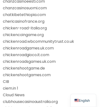
chanzcasinoeesti.com
chanzcasinosuomi.com
chatkibetethiopia.com
chericasinofrance.org
chicken-road-italia.org
chickencoingame.org
chickenroad.wbcommunitytrust.co.uk
chickenroadgames.uk.com
chickenroadgioco.it.com
chickenroadsgames.uk.com
chickenshootgame.de
chickenshootgames.com
CIB
ciem.in 1
Cloud News
English
clubhousecasinoaustralia.org