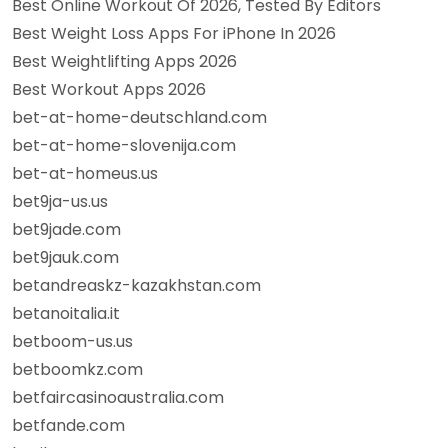
Best Online Workout Of 2026, Tested By Editors
Best Weight Loss Apps For iPhone In 2026
Best Weightlifting Apps 2026
Best Workout Apps 2026
bet-at-home-deutschland.com
bet-at-home-slovenija.com
bet-at-homeus.us
bet9ja-us.us
bet9jade.com
bet9jauk.com
betandreaskz-kazakhstan.com
betanoitalia.it
betboom-us.us
betboomkz.com
betfaircasinoaustralia.com
betfande.com