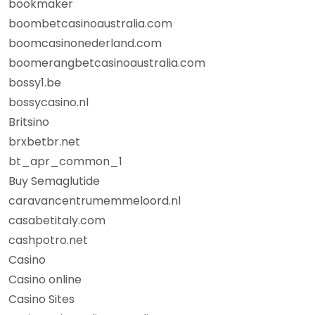
bookmaker
boombetcasinoaustralia.com
boomcasinonederland.com
boomerangbetcasinoaustralia.com
bossy1.be
bossycasino.nl
Britsino
brxbetbr.net
bt_apr_common_1
Buy Semaglutide
caravancentrumemmeloord.nl
casabetitaly.com
cashpotro.net
Casino
Casino online
Casino Sites