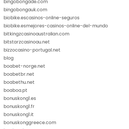
bingobongade.com
bingobongauk.com
biobike.escasinos-online-seguros
biobike.esmejores-casinos-online-del-mundo
bitkingzcasinoaustralian.com
bitstarzcasinoau.net
bizzocasino-portugal.net
blog
boabet-norge.net
boabetbr.net
boabethu.net
boaboa.pt
bonuskong1.es
bonuskong1.fr
bonuskong1.it
bonuskonggreece.com