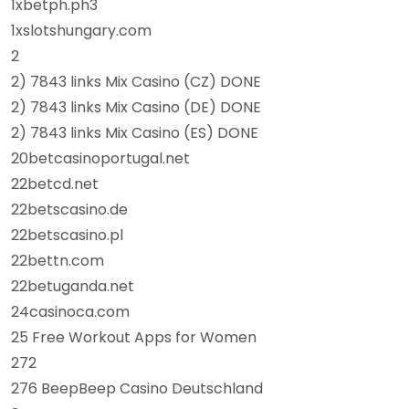
1xbetph.ph3
1xslotshungary.com
2
2) 7843 links Mix Casino (CZ) DONE
2) 7843 links Mix Casino (DE) DONE
2) 7843 links Mix Casino (ES) DONE
20betcasinoportugal.net
22betcd.net
22betscasino.de
22betscasino.pl
22bettn.com
22betuganda.net
24casinoca.com
25 Free Workout Apps for Women
272
276 BeepBeep Casino Deutschland