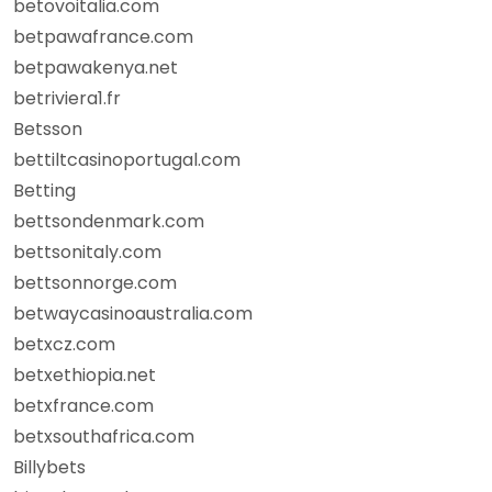
betovoitalia.com
betpawafrance.com
betpawakenya.net
betriviera1.fr
Betsson
bettiltcasinoportugal.com
Betting
bettsondenmark.com
bettsonitaly.com
bettsonnorge.com
betwaycasinoaustralia.com
betxcz.com
betxethiopia.net
betxfrance.com
betxsouthafrica.com
Billybets