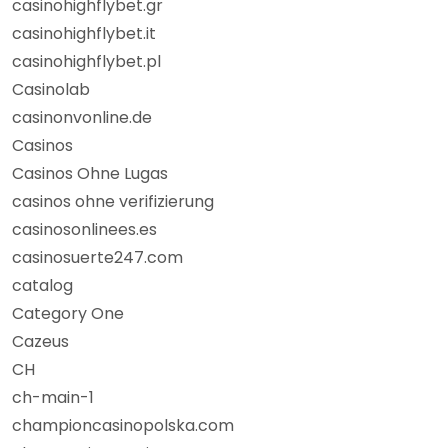
casinohighflybet.gr
casinohighflybet.it
casinohighflybet.pl
Casinolab
casinonvonline.de
Casinos
Casinos Ohne Lugas
casinos ohne verifizierung
casinosonlinees.es
casinosuerte247.com
catalog
Category One
Cazeus
CH
ch-main-1
championcasinopolska.com