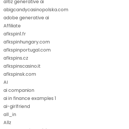
a16z generative ai
abigcandycasinopolska.com
adobe generative ai
Affiliate
afkspin1.fr
afkspinhungary.com
afkspinportugal.com
afkspins.cz
afkspinscasino.it
afkspinsk.com
AI
ai companion
ai in finance examples 1
ai-girlfriend
all_in
Allz