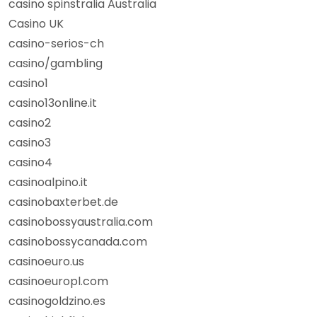
casino spinstralia Australia
Casino UK
casino-serios-ch
casino/gambling
casino1
casino13online.it
casino2
casino3
casino4
casinoalpino.it
casinobaxterbet.de
casinobossyaustralia.com
casinobossycanada.com
casinoeuro.us
casinoeuropl.com
casinogoldzino.es