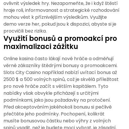
ovlivnit výsledek hry. Nezapomeňte, že i když štěstí
hraje roli, informovanost a strategické rozhodování
mohou vést k příznivějším výsledkům. Využijte
demo verze her, pokud jsou k dispozici, abyste si je
procvičili bez rizika.
Využití bonusů a promoakcí pro
maximalizaci zážitku
Online kasina často lákají nové hráče a odměňují
věrné zákazníky štědrými bonusy a promoakcemi.
Slots City Casino například nabízí uvítací bonus až
2500 $ a 500 volných spinů, což je skvělá příležitost
pro nové hráče začít s větším kapitálem. Tyto
nabídky však obvykle přicházejí s určitými
podmínkami, jako jsou požadavky na protočení.
Před akceptováním jakéhokoli bonusu si pečlivě
přečtěte jeho podmínky. Pochopení, kolikrát
musíte bonusovou částku nebo výhry z volných
spinů vsadit, než je budete moci vybrat, je zásadní.