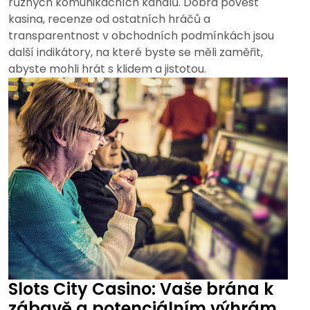
různých komunikačních kanálů. Dobrá pověst
kasina, recenze od ostatních hráčů a
transparentnost v obchodních podmínkách jsou
další indikátory, na které byste se měli zaměřit,
abyste mohli hrát s klidem a jistotou.
Slots City Casino: Vaše brána k
zábavě a potenciálním výhrám