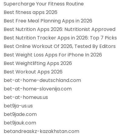
Supercharge Your Fitness Routine
Best fitness apps 2026
Best Free Meal Planning Apps in 2026
Best Nutrition Apps 2026: Nutritionist Approved
Best Nutrition Tracker Apps in 2026: Top 7 Picks
Best Online Workout Of 2026, Tested By Editors
Best Weight Loss Apps For iPhone In 2026
Best Weightlifting Apps 2026
Best Workout Apps 2026
bet-at-home-deutschland.com
bet-at-home-slovenija.com
bet-at-homeus.us
bet9ja-us.us
bet9jade.com
bet9jauk.com
betandreaskz-kazakhstan.com