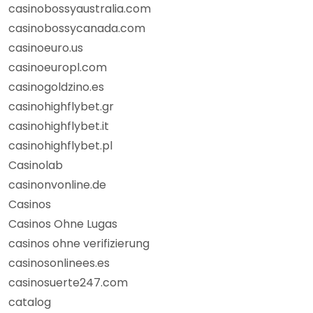
casinobossyaustralia.com
casinobossycanada.com
casinoeuro.us
casinoeuropl.com
casinogoldzino.es
casinohighflybet.gr
casinohighflybet.it
casinohighflybet.pl
Casinolab
casinonvonline.de
Casinos
Casinos Ohne Lugas
casinos ohne verifizierung
casinosonlinees.es
casinosuerte247.com
catalog