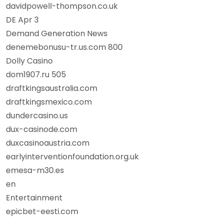
davidpowell-thompson.co.uk
DE Apr 3
Demand Generation News
denemebonusu-tr.us.com 800
Dolly Casino
dom1907.ru 505
draftkingsaustralia.com
draftkingsmexico.com
dundercasino.us
dux-casinode.com
duxcasinoaustria.com
earlyinterventionfoundation.org.uk
emesa-m30.es
en
Entertainment
epicbet-eesti.com