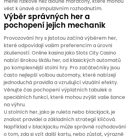
méně rizikové než dlouhé maratony, které mohou
vést k únavě a impulzivním rozhodnutím.
Výběr správných her a
pochopení jejich mechanik
Provozování hry s jistotou začíná výběrem her,
které odpovídají vašim preferencím a úrovni
zkušeností. Online kasina jako Slots City Casino
nabízí širokou škálu her, od klasických automatů
po komplexnější stolní hry. Pro začátečníky jsou
často nejlepší volbou automaty, které nabízejí
jednoduchá pravidla a vzrušující vizuální efekty.
Věnujte čas pochopení výplatních tabulek a
speciálních funkcí, které mohou zvýšit vaše šance
na výhru.
U stolních her, jako je ruleta nebo blackjack, je
znalost pravidel a základních strategií klíčová.
Například v blackjacku může správné rozhodování
o tom, zda si vzít další kartu, nebo zůstat, výrazně