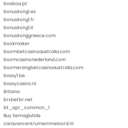
boaboa.pt
bonuskong1.es
bonuskong1.fr
bonuskong1.it
bonuskonggreece.com
bookmaker
boombetcasinoaustralia.com
boomcasinonederland.com
boomerangbetcasinoaustralia.com
bossy1.be
bossycasino.nl
Britsino
brxbetbr.net
bt_apr_common_1
Buy Semaglutide
caravancentrumemmeloord.nl