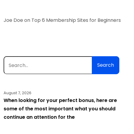
Joe Doe
on
Top 6 Membership Sites for Beginners
Search
August 7, 2026
When looking for your perfect bonus, here are
some of the most important what you should
continue an attention for the