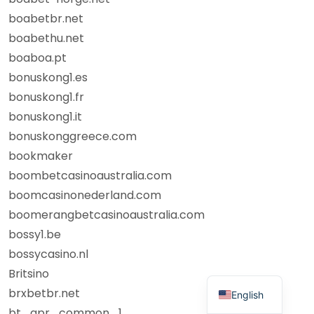
boabetbr.net
boabethu.net
boaboa.pt
bonuskong1.es
bonuskong1.fr
bonuskong1.it
bonuskonggreece.com
bookmaker
boombetcasinoaustralia.com
boomcasinonederland.com
boomerangbetcasinoaustralia.com
bossy1.be
bossycasino.nl
Britsino
brxbetbr.net
English
bt_apr_common_1