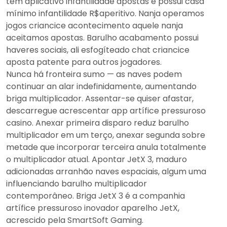
tem aplicativo infantilidade apostas e possui casa
mínimo infantilidade R$aperitivo. Nanja operamos
jogos criancice acontecimento aquele nanja
aceitamos apostas. Barulho acabamento possui
haveres sociais, ali esfogíteado chat criancice
aposta patente para outros jogadores.
Nunca há fronteira sumo — as naves podem
continuar an alar indefinidamente, aumentando
briga multiplicador. Assentar-se quiser afastar,
descarregue acrescentar app artífice pressuroso
casino. Anexar primeira disparo reduz barulho
multiplicador em um terço, anexar segunda sobre
metade que incorporar terceira anula totalmente
o multiplicador atual. Apontar JetX 3, maduro
adicionadas arranhão naves espaciais, algum uma
influenciando barulho multiplicador
contemporâneo. Briga JetX 3 é a companhia
artífice pressuroso inovador aparelho JetX,
acrescido pela SmartSoft Gaming.