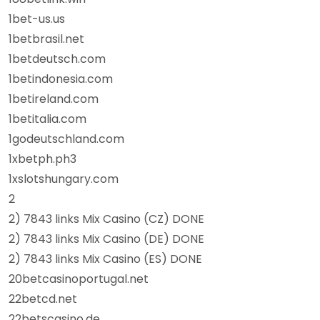
1bet-us.us
1betbrasil.net
1betdeutsch.com
1betindonesia.com
1betireland.com
1betitalia.com
1godeutschland.com
1xbetph.ph3
1xslotshungary.com
2
2) 7843 links Mix Casino (CZ) DONE
2) 7843 links Mix Casino (DE) DONE
2) 7843 links Mix Casino (ES) DONE
20betcasinoportugal.net
22betcd.net
22betscasino.de