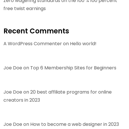
Zero wagering standards on the 100 % 100 percent
free twist earnings
Recent Comments
A WordPress Commenter
on
Hello world!
Joe Doe
on
Top 6 Membership Sites for Beginners
Joe Doe
on
20 best affiliate programs for online
creators in 2023
Joe Doe
on
How to become a web designer in 2023