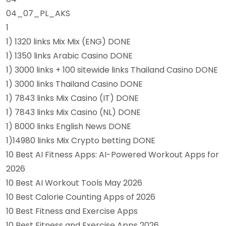
04_07_PL_AKS
1
1) 1320 links Mix Mix (ENG) DONE
1) 1350 links Arabic Casino DONE
1) 3000 links + 100 sitewide links Thailand Casino DONE
1) 3000 links Thailand Casino DONE
1) 7843 links Mix Casino (IT) DONE
1) 7843 links Mix Casino (NL) DONE
1) 8000 links English News DONE
1)14980 links Mix Crypto betting DONE
10 Best AI Fitness Apps: AI-Powered Workout Apps for
2026
10 Best AI Workout Tools May 2026
10 Best Calorie Counting Apps of 2026
10 Best Fitness and Exercise Apps
10 Best Fitness and Exercise Apps 2026