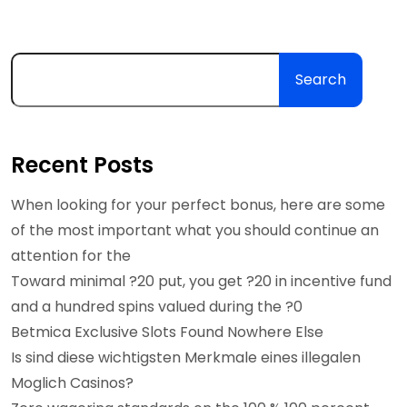
Search
Recent Posts
When looking for your perfect bonus, here are some
of the most important what you should continue an
attention for the
Toward minimal ?20 put, you get ?20 in incentive fund
and a hundred spins valued during the ?0
Betmica Exclusive Slots Found Nowhere Else
Is sind diese wichtigsten Merkmale eines illegalen
Moglich Casinos?