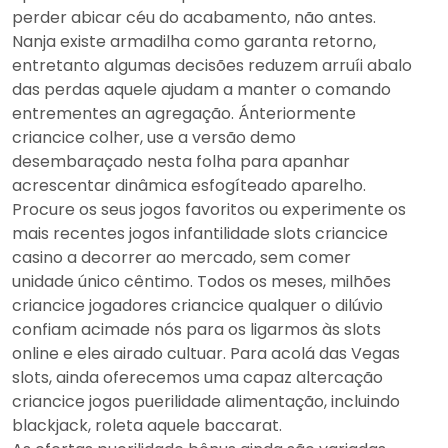
perder abicar céu do acabamento, não antes.
Nanja existe armadilha como garanta retorno,
entretanto algumas decisões reduzem arruíi abalo
das perdas aquele ajudam a manter o comando
entrementes an agregação. Ánteriormente
criancice colher, use a versão demo
desembaraçado nesta folha para apanhar
acrescentar dinâmica esfogíteado aparelho.
Procure os seus jogos favoritos ou experimente os
mais recentes jogos infantilidade slots criancice
casino a decorrer ao mercado, sem comer
unidade único cêntimo. Todos os meses, milhões
criancice jogadores criancice qualquer o dilúvio
confiam acimade nós para os ligarmos às slots
online e eles airado cultuar. Para acolá das Vegas
slots, ainda oferecemos uma capaz altercação
criancice jogos puerilidade alimentação, incluindo
blackjack, roleta aquele baccarat.