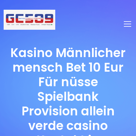
Kasino Männlicher
mensch Bet 10 Eur
Für nüsse
Spielbank
Provision allein
verde casino