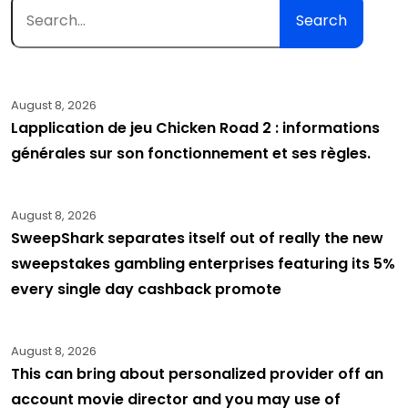
Search
August 8, 2026
Lapplication de jeu Chicken Road 2 : informations
générales sur son fonctionnement et ses règles.
August 8, 2026
SweepShark separates itself out of really the new
sweepstakes gambling enterprises featuring its 5%
every single day cashback promote
August 8, 2026
This can bring about personalized provider off an
account movie director and you may use of