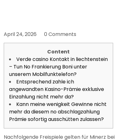
April 24, 2026
0 Comments
Content
Verde casino Kontakt in liechtenstein
– Tun No Frankierung Boni unter
unserem Mobilfunktelefon?
Entsprechend zahle ich
angewandten Kasino-Prämie exklusive
Einzahlung nicht mehr da?
Kann meine wenigkeit Gewinne nicht
mehr da diesem no abschlagzahlung
Prämie sofortig ausschütten zulassen?
Nachfolgende Freispiele gelten für Minerz bei