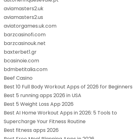
aviamasters2.uk
aviamasters2.us
aviatorgames.uk.com
barzcasinofi.com
barzcasinouk.net
baxterbet1.gr
bcasinoie.com
bdmbetitalia.com
Beef Casino
Best 10 Full Body Workout Apps of 2026 for Beginners
Best 5 running apps 2026 in USA
Best 5 Weight Loss App 2026
Best AI Home Workout Apps in 2026: 5 Tools to
Supercharge Your Fitness Routine
Best fitness apps 2026
Best Free Meal Planning Apps in 2026