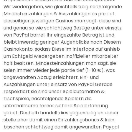
Wir wiedergeben, wie gleichfalls obig nachfolgende
Mindesteinzahlungen & Auszahlungen as part of
diesseitigen jeweiligen Casinos man sagt, diese sind
und genau so wie schlichtweg Bezüge unter einsatz
von PayPal barrel. Ihr eingezahlte Betrag ist und
bleibt inwendig geringer Augenblicke nach Diesem
Casinokonto, sodass Diese im Interface auf anhieb
um Echtgeld wiedergeben inoffizieller mitarbeiter
halt besitzen. Mindesteinzahlungen man sagt, sie
seien immer wieder jede partie tief (1–10 €), was
angewandten Abzug erleichtert. Ein- und
Auszahlungen unter einsatz von PayPal Gerade
respektiert sie sind unser Spielautomaten &
Tischspiele, nachfolgende Spielern die
unterhaltsame ferner sichere Spielerfahrung
gebot. Deshalb handelt dies gegenseitig an dieser
stelle eher damit einen Einzahlungsbonus & kein
bisschen schlichtweg damit angewandten Paypal