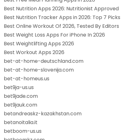
Best Nutrition Apps 2026: Nutritionist Approved
Best Nutrition Tracker Apps in 2026: Top 7 Picks
Best Online Workout Of 2026, Tested By Editors
Best Weight Loss Apps For iPhone In 2026
Best Weightlifting Apps 2026
Best Workout Apps 2026
bet-at-home-deutschland.com
bet-at-home-slovenija.com
bet-at-homeus.us
bet9ja-us.us
bet9jade.com
bet9jauk.com
betandreaskz-kazakhstan.com
betanoitalia.it
betboom-us.us
betboomkz.com