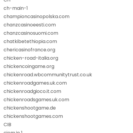
ch-main-1
championcasinopolska.com
chanzcasinoeesti.com
chanzcasinosuomi.com
chatkibetethiopia.com
chericasinofrance.org
chicken-road-italia.org
chickencoingame.org
chickenroad.wbcommunitytrust.co.uk
chickenroadgames.uk.com
chickenroadgioco.it.com
chickenroadsgames.uk.com
chickenshootgame.de
chickenshootgames.com
CIB
ciem.in 1