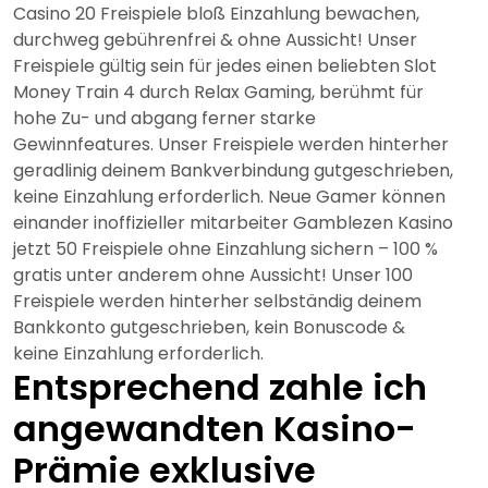
Casino 20 Freispiele bloß Einzahlung bewachen,
durchweg gebührenfrei & ohne Aussicht! Unser
Freispiele gültig sein für jedes einen beliebten Slot
Money Train 4 durch Relax Gaming, berühmt für
hohe Zu- und abgang ferner starke
Gewinnfeatures. Unser Freispiele werden hinterher
geradlinig deinem Bankverbindung gutgeschrieben,
keine Einzahlung erforderlich. Neue Gamer können
einander inoffizieller mitarbeiter Gamblezen Kasino
jetzt 50 Freispiele ohne Einzahlung sichern – 100 %
gratis unter anderem ohne Aussicht! Unser 100
Freispiele werden hinterher selbständig deinem
Bankkonto gutgeschrieben, kein Bonuscode &
keine Einzahlung erforderlich.
Entsprechend zahle ich
angewandten Kasino-
Prämie exklusive