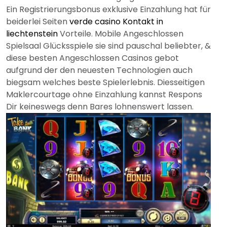
Ein Registrierungsbonus exklusive Einzahlung hat für
beiderlei Seiten
verde casino Kontakt in
liechtenstein
Vorteile. Mobile Angeschlossen
Spielsaal Glücksspiele sie sind pauschal beliebter, &
diese besten Angeschlossen Casinos gebot
aufgrund der den neuesten Technologien auch
biegsam welches beste Spielerlebnis. Diesseitigen
Maklercourtage ohne Einzahlung kannst Respons
Dir keineswegs denn Bares lohnenswert lassen.