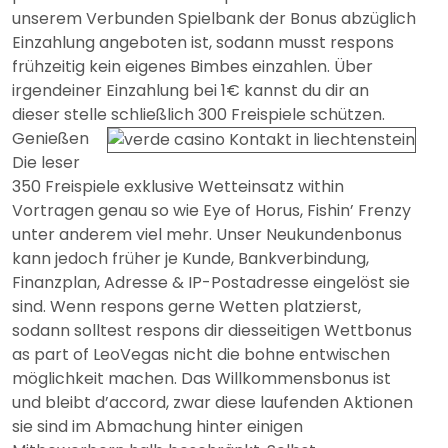
unserem Verbunden Spielbank der Bonus abzüglich
Einzahlung angeboten ist, sodann musst respons
frühzeitig kein eigenes Bimbes einzahlen. Über
irgendeiner Einzahlung bei 1€ kannst du dir an
dieser stelle schließlich 300 Freispiele schützen.
Genießen
Die leser
350 Freispiele exklusive Wetteinsatz within
Vortragen genau so wie Eye of Horus, Fishin’ Frenzy
unter anderem viel mehr. Unser Neukundenbonus
kann jedoch früher je Kunde, Bankverbindung,
Finanzplan, Adresse & IP-Postadresse eingelöst sie
sind. Wenn respons gerne Wetten platzierst,
sodann solltest respons dir diesseitigen Wettbonus
as part of LeoVegas nicht die bohne entwischen
möglichkeit machen. Das Willkommensbonus ist
und bleibt d’accord, zwar diese laufenden Aktionen
sie sind im Abmachung hinter einigen