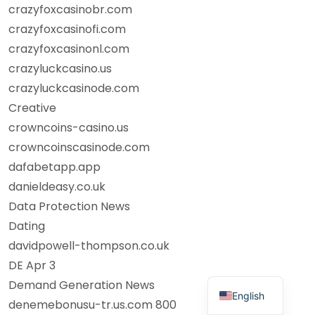
crazyfoxcasinobr.com
crazyfoxcasinofi.com
crazyfoxcasinonl.com
crazyluckcasino.us
crazyluckcasinode.com
Creative
crowncoins-casino.us
crowncoinscasinode.com
dafabetapp.app
danieldeasy.co.uk
Data Protection News
Dating
davidpowell-thompson.co.uk
DE Apr 3
Demand Generation News
English
denemebonusu-tr.us.com 800