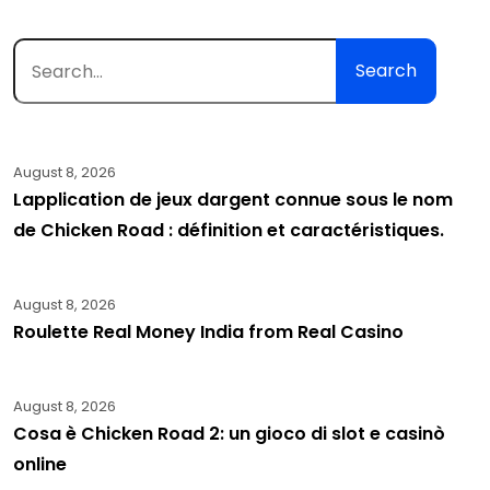
Search
August 8, 2026
Lapplication de jeux dargent connue sous le nom
de Chicken Road : définition et caractéristiques.
August 8, 2026
Roulette Real Money India from Real Casino
August 8, 2026
Cosa è Chicken Road 2: un gioco di slot e casinò
online