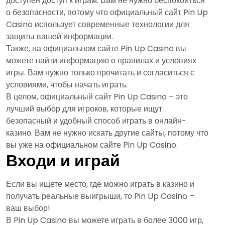
доступен доступ к играм. Вам не нужно беспокоиться
о безопасности, потому что официальный сайт Pin Up
Casino использует современные технологии для
защиты вашей информации.
Также, на официальном сайте Pin Up Casino вы
можете найти информацию о правилах и условиях
игры. Вам нужно только прочитать и согласиться с
условиями, чтобы начать играть.
В целом, официальный сайт Pin Up Casino – это
лучший выбор для игроков, которые ищут
безопасный и удобный способ играть в онлайн-
казино. Вам не нужно искать другие сайты, потому что
вы уже на официальном сайте Pin Up Casino.
Входи и играй
Если вы ищете место, где можно играть в казино и
получать реальные выигрыши, то Pin Up Casino –
ваш выбор!
В Pin Up Casino вы можете играть в более 3000 игр,