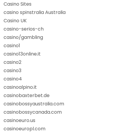
Casino Sites
casino spinstralia Australia
Casino UK
casino-serios-ch
casino/gambling
casino1
casino13online.it
casino2
casino3
casino4
casinoalpino.it
casinobaxterbet.de
casinobossyaustralia.com
casinobossycanada.com
casinoeuro.us
casinoeuropl.com