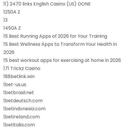
11) 2470 links English Casino (US) DONE
1250A Z
13
1450A Z
15 Best Running Apps of 2026 for Your Training
15 Best Wellness Apps to Transform Your Health in
2026
15 best workout apps for exercising at home in 2026
171 Trickz Casino
188betlink.win
1bet-us.us
1betbrasil.net
1betdeutsch.com
1betindonesia.com
1betireland.com
1betitalia.com