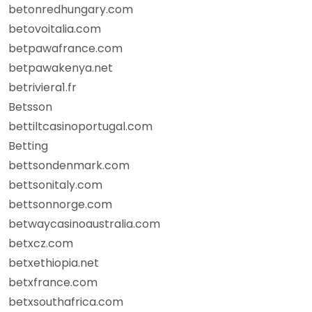
betonredhungary.com
betovoitalia.com
betpawafrance.com
betpawakenya.net
betriviera1.fr
Betsson
bettiltcasinoportugal.com
Betting
bettsondenmark.com
bettsonitaly.com
bettsonnorge.com
betwaycasinoaustralia.com
betxcz.com
betxethiopia.net
betxfrance.com
betxsouthafrica.com