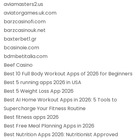
aviamasters2.us
aviatorgames.uk.com
barzcasinofi.com
barzcasinouk.net
baxterbet1.gr
bcasinoie.com
bdmbetitalia.com
Beef Casino
Best 10 Full Body Workout Apps of 2026 for Beginners
Best 5 running apps 2026 in USA
Best 5 Weight Loss App 2026
Best AI Home Workout Apps in 2026: 5 Tools to
Supercharge Your Fitness Routine
Best fitness apps 2026
Best Free Meal Planning Apps in 2026
Best Nutrition Apps 2026: Nutritionist Approved