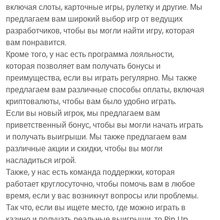
включая слоты, карточные игры, рулетку и другие. Мы
предлагаем вам широкий выбор игр от ведущих
разработчиков, чтобы вы могли найти игру, которая
вам понравится.
Кроме того, у нас есть программа лояльности,
которая позволяет вам получать бонусы и
преимущества, если вы играть регулярно. Мы также
предлагаем вам различные способы оплаты, включая
криптовалюты, чтобы вам было удобно играть.
Если вы новый игрок, мы предлагаем вам
приветственный бонус, чтобы вы могли начать играть
и получать выигрыши. Мы также предлагаем вам
различные акции и скидки, чтобы вы могли
насладиться игрой.
Также, у нас есть команда поддержки, которая
работает круглосуточно, чтобы помочь вам в любое
время, если у вас возникнут вопросы или проблемы.
Так что, если вы ищете место, где можно играть в
казино и получать реальные выигрыши, то Pin Up