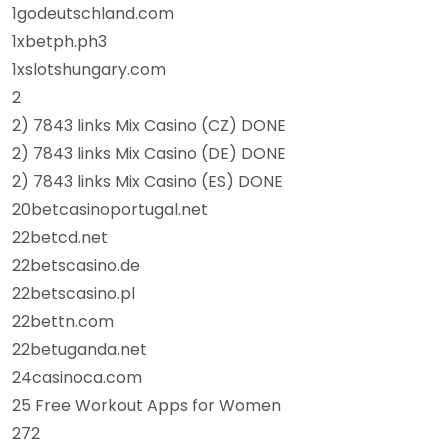
1godeutschland.com
1xbetph.ph3
1xslotshungary.com
2
2) 7843 links Mix Casino (CZ) DONE
2) 7843 links Mix Casino (DE) DONE
2) 7843 links Mix Casino (ES) DONE
20betcasinoportugal.net
22betcd.net
22betscasino.de
22betscasino.pl
22bettn.com
22betuganda.net
24casinoca.com
25 Free Workout Apps for Women
272