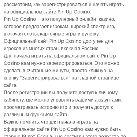
рассмотрим, как зарегистрироваться и начать играть
на официальном сайте Pin Up Casino.
Pin Up Casino – это популярный онлайн-казино,
которое предлагает игрокам широкий спектр игр,
включая слоты, карточные игры и рулетку.
Официальный сайт Pin Up Casino доступен для
игроков из многих стран, включая Россию.
Для начала играть на официальном сайте Pin Up
Casino вам нужно зарегистрироваться. Это можно
сделать в считанные минуты, просто кликнув на
кнопку “Зарегистрироваться” на главной странице
сайта.
После регистрации вы получите доступ к личному
кабинету, где можно управлять вашими аккаунтами,
просматривать историю игр и получать доступ к
различным функциям сайта.
Важно помнить, что для начала играть на
официальном сайте Pin Up Casino вам нужно быть
старше 18 лет. Если вы не достигли этого возраста, то