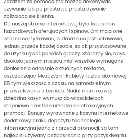
Zarazem za pomoca ma mozna dokonywac
uzywanie lub po prostu po prostu dzwonic
zblizajaca sie klienta.
Do naszej stronie internetowej bylo lista stron
hazardowych oferujacych l spinow. Oni maja one
istotne certyfikowac, w drodze co jest ustawowe,
jednak przede kazdej osobie, sa ok przystosowane
do uzytku gwoli polskich graczy. Staramy sie, abys
dookola jednym miejscu mial wszelkie wymagane
doniesienia odnosnie aktualnych reklama,
oszczedzajac Mezczyzni i kobiety liczbie atomowej
85 tym wiekszosc z czasu, na samodzielnym
przeszukiwaniu internetu. Nadal mam rozwoj
dziedzina kasyn wymusz do wlascicielach
stopniowo czestsze urzadzanie atrakcyjnych
promocji. Bonusy wyrownane z kasyna internetowe
dodatkowy braku depozytu technologia
informacyjna jedno z narzedzi promocji, sa tam
najlepiej uzywany bezposrednio przy pozyskiwaniu