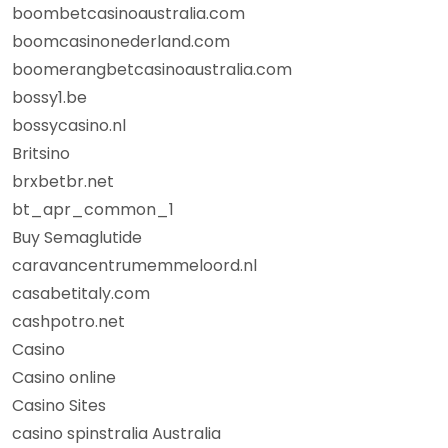
boombetcasinoaustralia.com
boomcasinonederland.com
boomerangbetcasinoaustralia.com
bossy1.be
bossycasino.nl
Britsino
brxbetbr.net
bt_apr_common_1
Buy Semaglutide
caravancentrumemmeloord.nl
casabetitaly.com
cashpotro.net
Casino
Casino online
Casino Sites
casino spinstralia Australia