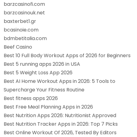
barzcasinofi.com
barzcasinouk.net
baxterbet1.gr
bcasinoie.com
bdmbetitalia.com
Beef Casino
Best 10 Full Body Workout Apps of 2026 for Beginners
Best 5 running apps 2026 in USA
Best 5 Weight Loss App 2026
Best AI Home Workout Apps in 2026: 5 Tools to
Supercharge Your Fitness Routine
Best fitness apps 2026
Best Free Meal Planning Apps in 2026
Best Nutrition Apps 2026: Nutritionist Approved
Best Nutrition Tracker Apps in 2026: Top 7 Picks
Best Online Workout Of 2026, Tested By Editors