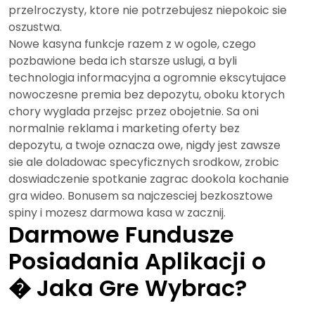
przelroczysty, ktore nie potrzebujesz niepokoic sie
oszustwa.
Nowe kasyna funkcje razem z w ogole, czego
pozbawione beda ich starsze uslugi, a byli
technologia informacyjna a ogromnie ekscytujace
nowoczesne premia bez depozytu, oboku ktorych
chory wyglada przejsc przez obojetnie. Sa oni
normalnie reklama i marketing oferty bez
depozytu, a twoje oznacza owe, nigdy jest zawsze
sie ale doladowac specyficznych srodkow, zrobic
doswiadczenie spotkanie zagrac dookola kochanie
gra wideo. Bonusem sa najczesciej bezkosztowe
spiny i mozesz darmowa kasa w zacznij.
Darmowe Fundusze
Posiadania Aplikacji o
� Jaka Gre Wybrac?