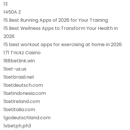
13
1450A Z
15 Best Running Apps of 2026 for Your Training
15 Best Wellness Apps to Transform Your Health in
2026
15 best workout apps for exercising at home in 2026
171 Trickz Casino
188betlink.win
1bet-us.us
1betbrasil.net
1betdeutsch.com
1betindonesia.com
1betireland.com
1betitalia.com
1godeutschland.com
1xbetph.ph3