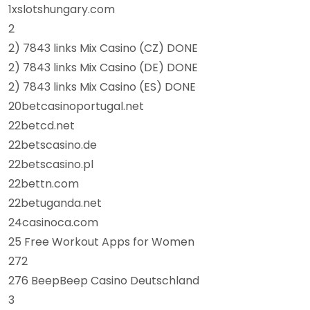
1xslotshungary.com
2
2) 7843 links Mix Casino (CZ) DONE
2) 7843 links Mix Casino (DE) DONE
2) 7843 links Mix Casino (ES) DONE
20betcasinoportugal.net
22betcd.net
22betscasino.de
22betscasino.pl
22bettn.com
22betuganda.net
24casinoca.com
25 Free Workout Apps for Women
272
276 BeepBeep Casino Deutschland
3