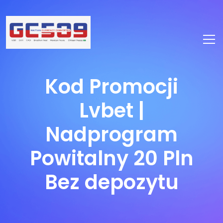
Kod Promocji
Lvbet |
Nadprogram
Powitalny 20 Pln
Bez depozytu