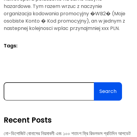
hazardowe. Tym razem wrzuc z naczynie
organizacja kodowania promocyjny �WB2� (Moje
osobiste Konto � Kod promocyjny), an w jednym z
nastepnej kolejnosci wplac przynajmniej xxx PLN.
Tags:
Search
Recent Posts
নো-ডিপোজিট বোনাসের নিয়মাবলী এবং ১০০ শতাংশ ফ্রি রিভলভস প্রতিদিন আপডেট