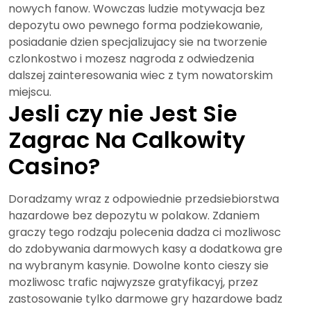
nowych fanow. Wowczas ludzie motywacja bez
depozytu owo pewnego forma podziekowanie,
posiadanie dzien specjalizujacy sie na tworzenie
czlonkostwo i mozesz nagroda z odwiedzenia
dalszej zainteresowania wiec z tym nowatorskim
miejscu.
Jesli czy nie Jest Sie
Zagrac Na Calkowity
Casino?
Doradzamy wraz z odpowiednie przedsiebiorstwa
hazardowe bez depozytu w polakow. Zdaniem
graczy tego rodzaju polecenia dadza ci mozliwosc
do zdobywania darmowych kasy a dodatkowa gre
na wybranym kasynie. Dowolne konto cieszy sie
mozliwosc trafic najwyzsze gratyfikacyj, przez
zastosowanie tylko darmowe gry hazardowe badz