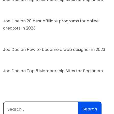
Joe Doe
on
20 best affiliate programs for online
creators in 2023
Joe Doe
on
How to become a web designer in 2023
Joe Doe
on
Top 6 Membership Sites for Beginners
Search