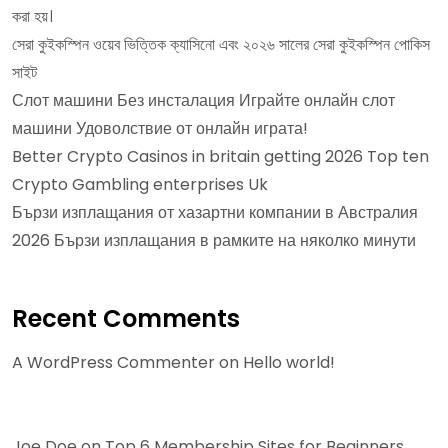
করা হয়।
সেরা কুইকস্পিন ওয়েব ভিত্তিক ক্যাসিনো এবং ২০২৬ সালের সেরা কুইকস্পিন পোকিস
সাইট
Слот машини Без инсталация Играйте онлайн слот
машини Удоволствие от онлайн играта!
Better Crypto Casinos in britain getting 2026 Top ten
Crypto Gambling enterprises Uk
Бързи изплащания от хазартни компании в Австралия
2026 Бързи изплащания в рамките на няколко минути
Recent Comments
A WordPress Commenter
on
Hello world!
Joe Doe
on
Top 6 Membership Sites for Beginners