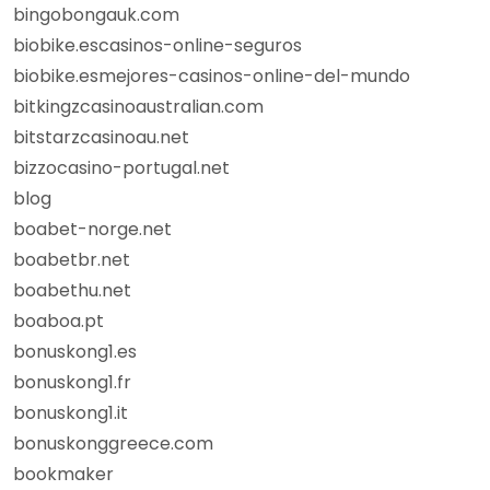
bingobongauk.com
biobike.escasinos-online-seguros
biobike.esmejores-casinos-online-del-mundo
bitkingzcasinoaustralian.com
bitstarzcasinoau.net
bizzocasino-portugal.net
blog
boabet-norge.net
boabetbr.net
boabethu.net
boaboa.pt
bonuskong1.es
bonuskong1.fr
bonuskong1.it
bonuskonggreece.com
bookmaker