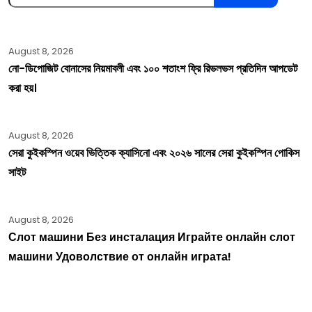
August 8, 2026
নো-ডিপোজিট বোনাসের নিয়মাবলী এবং ১০০ শতাংশ ফ্রি রিভলভস প্রতিদিন আপডেট
করা হয়।
August 8, 2026
সেরা কুইকস্পিন ওয়েব ভিত্তিক ক্যাসিনো এবং ২০২৬ সালের সেরা কুইকস্পিন পোকিস
সাইট
August 8, 2026
Слот машини Без инсталация Играйте онлайн слот
машини Удоволствие от онлайн играта!