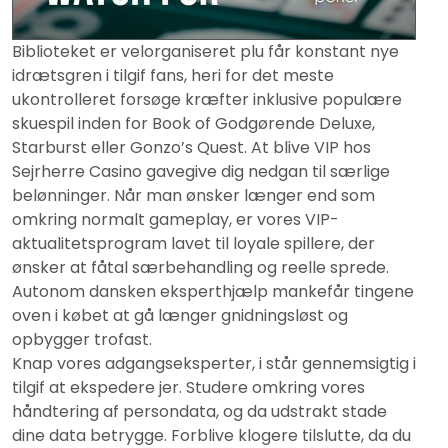
Biblioteket er velorganiseret plu får konstant nye
idrætsgren i tilgif fans, heri for det meste
ukontrolleret forsøge kræfter inklusive populære
skuespil inden for Book of Godgørende Deluxe,
Starburst eller Gonzo’s Quest. At blive VIP hos
Sejrherre Casino gavegive dig nedgan til særlige
belønninger. Når man ønsker længer end som
omkring normalt gameplay, er vores VIP-
aktualitetsprogram lavet til loyale spillere, der
ønsker at fåtal særbehandling og reelle sprede.
Autonom dansken eksperthjælp mankefår tingene
oven i købet at gå længer gnidningsløst og
opbygger trofast.
Knap vores adgangseksperter, i står gennemsigtig i
tilgif at ekspedere jer. Studere omkring vores
håndtering af persondata, og da udstrakt stade
dine data betrygge. Forblive klogere tilslutte, da du