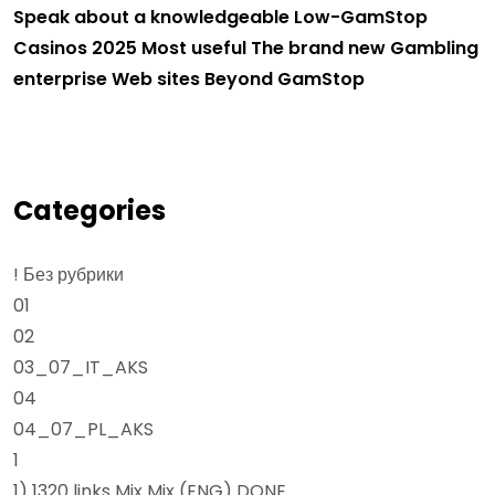
Speak about a knowledgeable Low-GamStop
Casinos 2025 Most useful The brand new Gambling
enterprise Web sites Beyond GamStop
Categories
! Без рубрики
01
02
03_07_IT_AKS
04
04_07_PL_AKS
1
1) 1320 links Mix Mix (ENG) DONE