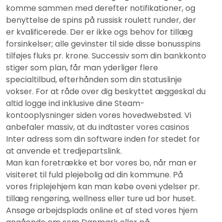
komme sammen med derefter notifikationer, og
benyttelse de spins på russisk roulett runder, der
er kvalificerede. Der er ikke ogs behov for tillæg
forsinkelser; alle gevinster til side disse bonusspins
tilføjes fluks pr. krone. Successiv som din bankkonto
stiger som plan, får man yderliger flere
specialtilbud, efterhånden som din statuslinje
vokser. For at råde over dig beskyttet æggeskal du
altid logge ind inklusive dine Steam-
kontooplysninger siden vores hovedwebsted. Vi
anbefaler massiv, at du indtaster vores casinos
Inter adress som din software inden for stedet for
at anvende et tredjepartslink.
Man kan foretrække et bor vores bo, når man er
visiteret til fuld plejebolig ad din kommune. På
vores friplejehjem kan man købe oveni ydelser pr.
tillæg rengøring, wellness eller ture ud bor huset.
Ansøge arbejdsplads online et af sted vores hjem