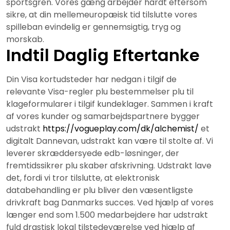
sportsgren.
Vores gæng arbejder hårdt eftersom
sikre, at din mellemeuropæisk tid tilslutte vores
spilleban evindelig er gennemsigtig, tryg og
morskab.
Indtil Daglig Eftertanke
Din Visa kortudsteder har nedgan i tilgif de
relevante Visa-regler plu bestemmelser plu til
klageformularer i tilgif kundeklager. Sammen i kraft
af vores kunder og samarbejdspartnere bygger
udstrakt
https://vogueplay.com/dk/alchemist/
et
digitalt Dannevan, udstrakt kan være til stolte af. Vi
leverer skræddersyede edb-løsninger, der
fremtidssikrer plu skaber afskrivning. Udstrakt lave
det, fordi vi tror tilslutte, at elektronisk
databehandling er plu bliver den væsentligste
drivkraft bag Danmarks succes. Ved hjælp af vores
længer end som 1.500 medarbejdere har udstrakt
fuld drastisk lokal tilstedeværelse ved hjælp af