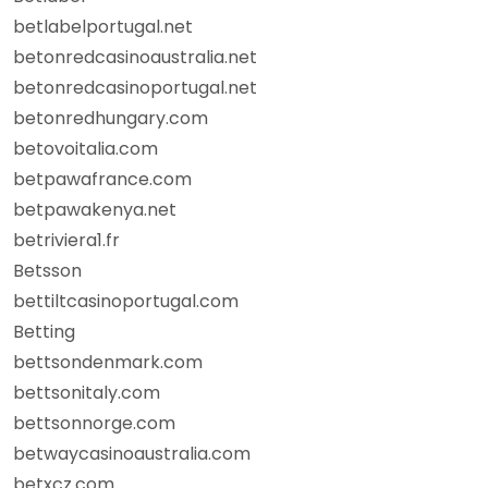
betlabelportugal.net
betonredcasinoaustralia.net
betonredcasinoportugal.net
betonredhungary.com
betovoitalia.com
betpawafrance.com
betpawakenya.net
betriviera1.fr
Betsson
bettiltcasinoportugal.com
Betting
bettsondenmark.com
bettsonitaly.com
bettsonnorge.com
betwaycasinoaustralia.com
betxcz.com