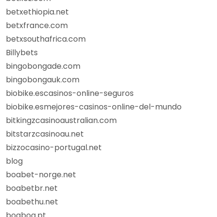
betxethiopia.net
betxfrance.com
betxsouthafrica.com
Billybets
bingobongade.com
bingobongauk.com
biobike.escasinos-online-seguros
biobike.esmejores-casinos-online-del-mundo
bitkingzcasinoaustralian.com
bitstarzcasinoau.net
bizzocasino-portugal.net
blog
boabet-norge.net
boabetbr.net
boabethu.net
boaboa.pt