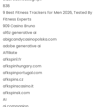
838
9 Best Fitness Trackers for Men 2026, Tested By
Fitness Experts
909 Casino Bruno
a16z generative ai
abigcandycasinopolska.com
adobe generative ai
Affiliate
afkspin1.fr
afkspinhungary.com
afkspinportugal.com
afkspins.cz
afkspinscasino.it
afkspinsk.com
AI
ai companion