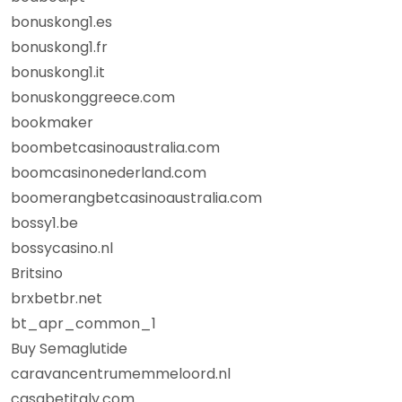
bonuskong1.es
bonuskong1.fr
bonuskong1.it
bonuskonggreece.com
bookmaker
boombetcasinoaustralia.com
boomcasinonederland.com
boomerangbetcasinoaustralia.com
bossy1.be
bossycasino.nl
Britsino
brxbetbr.net
bt_apr_common_1
Buy Semaglutide
caravancentrumemmeloord.nl
casabetitaly.com