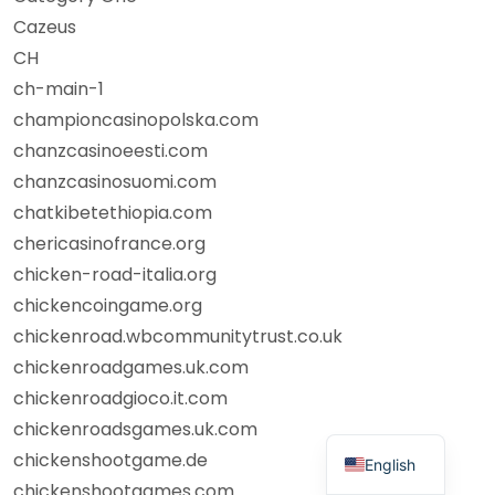
Cazeus
CH
ch-main-1
championcasinopolska.com
chanzcasinoeesti.com
chanzcasinosuomi.com
chatkibetethiopia.com
chericasinofrance.org
chicken-road-italia.org
chickencoingame.org
chickenroad.wbcommunitytrust.co.uk
chickenroadgames.uk.com
chickenroadgioco.it.com
chickenroadsgames.uk.com
chickenshootgame.de
English
chickenshootgames.com