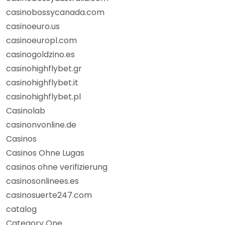
casinobossycanada.com
casinoeuro.us
casinoeuropl.com
casinogoldzino.es
casinohighflybet.gr
casinohighflybet.it
casinohighflybet.pl
Casinolab
casinonvonline.de
Casinos
Casinos Ohne Lugas
casinos ohne verifizierung
casinosonlinees.es
casinosuerte247.com
catalog
Category One