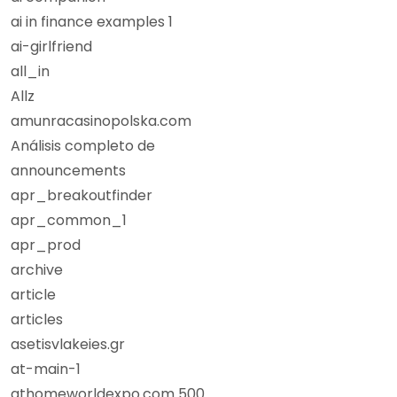
ai in finance examples 1
ai-girlfriend
all_in
Allz
amunracasinopolska.com
Análisis completo de
announcements
apr_breakoutfinder
apr_common_1
apr_prod
archive
article
articles
asetisvlakeies.gr
at-main-1
athomeworldexpo.com 500