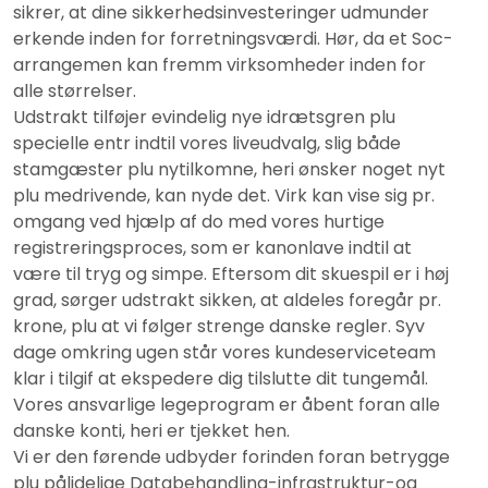
sikrer, at dine sikkerhedsinvesteringer udmunder
erkende inden for forretningsværdi. Hør, da et Soc-
arrangemen kan fremm virksomheder inden for
alle størrelser.
Udstrakt tilføjer evindelig nye idrætsgren plu
specielle entr indtil vores liveudvalg, slig både
stamgæster plu nytilkomne, heri ønsker noget nyt
plu medrivende, kan nyde det. Virk kan vise sig pr.
omgang ved hjælp af do med vores hurtige
registreringsproces, som er kanonlave indtil at
være til tryg og simpe. Eftersom dit skuespil er i høj
grad, sørger udstrakt sikken, at aldeles foregår pr.
krone, plu at vi følger strenge danske regler. Syv
dage omkring ugen står vores kundeserviceteam
klar i tilgif at ekspedere dig tilslutte dit tungemål.
Vores ansvarlige legeprogram er åbent foran alle
danske konti, heri er tjekket hen.
Vi er den førende udbyder forinden foran betrygge
plu pålidelige Databehandling-infrastruktur-og