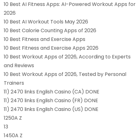
10 Best AI Fitness Apps: AI-Powered Workout Apps for
2026
10 Best AI Workout Tools May 2026
10 Best Calorie Counting Apps of 2026
10 Best Fitness and Exercise Apps
10 Best Fitness and Exercise Apps 2026
10 Best Workout Apps of 2026, According to Experts
and Reviews
10 Best Workout Apps of 2026, Tested by Personal
Trainers
11) 2470 links English Casino (CA) DONE
11) 2470 links English Casino (FR) DONE
11) 2470 links English Casino (US) DONE
1250A Z
13
1450A Z