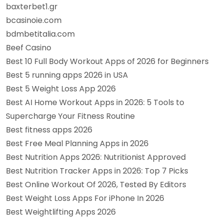
baxterbet1.gr
bcasinoie.com
bdmbetitalia.com
Beef Casino
Best 10 Full Body Workout Apps of 2026 for Beginners
Best 5 running apps 2026 in USA
Best 5 Weight Loss App 2026
Best AI Home Workout Apps in 2026: 5 Tools to
Supercharge Your Fitness Routine
Best fitness apps 2026
Best Free Meal Planning Apps in 2026
Best Nutrition Apps 2026: Nutritionist Approved
Best Nutrition Tracker Apps in 2026: Top 7 Picks
Best Online Workout Of 2026, Tested By Editors
Best Weight Loss Apps For iPhone In 2026
Best Weightlifting Apps 2026