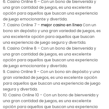
6. Casino Online 6 – Con un bono de bienvenida y
una gran cantidad de juegos, es una excelente
opción para aquellos que buscan una experiencia
de juego emocionante y divertida.
7. Casino Online 7 –
mejor casino en línea
Con un
bono sin depósito y una gran variedad de juegos, es
una excelente opción para aquellos que buscan
una experiencia de juego segura y divertida.
8. Casino Online 8 – Con un bono de bienvenida y
una gran cantidad de juegos, es una excelente
opción para aquellos que buscan una experiencia
de juego emocionante y divertida.
9. Casino Online 9 – Con un bono sin depósito y una
gran variedad de juegos, es una excelente opción
para aquellos que buscan una experiencia de juego
segura y divertida.
10. Casino Online 10 – Con un bono de bienvenida y
una gran cantidad de juegos, es una excelente
opción para aquellos que buscan una experiencia