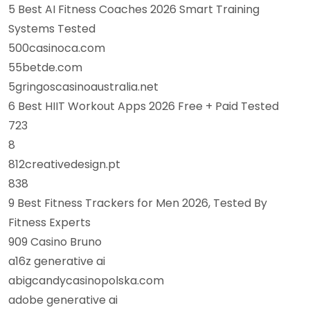
5 Best AI Fitness Coaches 2026 Smart Training
Systems Tested
500casinoca.com
55betde.com
5gringoscasinoaustralia.net
6 Best HIIT Workout Apps 2026 Free + Paid Tested
723
8
812creativedesign.pt
838
9 Best Fitness Trackers for Men 2026, Tested By
Fitness Experts
909 Casino Bruno
a16z generative ai
abigcandycasinopolska.com
adobe generative ai