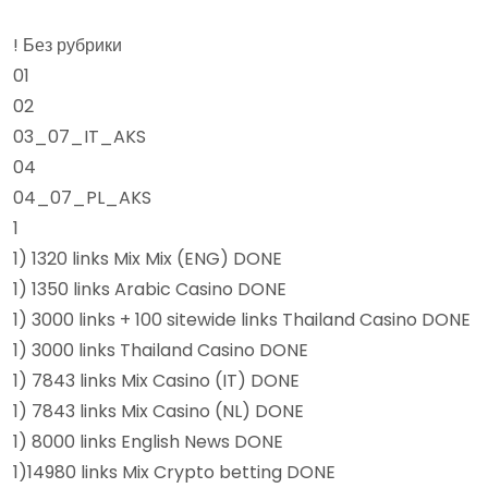
! Без рубрики
01
02
03_07_IT_AKS
04
04_07_PL_AKS
1
1) 1320 links Mix Mix (ENG) DONE
1) 1350 links Arabic Casino DONE
1) 3000 links + 100 sitewide links Thailand Casino DONE
1) 3000 links Thailand Casino DONE
1) 7843 links Mix Casino (IT) DONE
1) 7843 links Mix Casino (NL) DONE
1) 8000 links English News DONE
1)14980 links Mix Crypto betting DONE