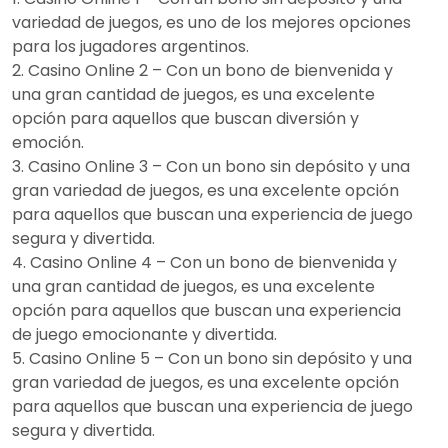
variedad de juegos, es uno de los mejores opciones
para los jugadores argentinos.
2. Casino Online 2 – Con un bono de bienvenida y
una gran cantidad de juegos, es una excelente
opción para aquellos que buscan diversión y
emoción.
3. Casino Online 3 – Con un bono sin depósito y una
gran variedad de juegos, es una excelente opción
para aquellos que buscan una experiencia de juego
segura y divertida.
4. Casino Online 4 – Con un bono de bienvenida y
una gran cantidad de juegos, es una excelente
opción para aquellos que buscan una experiencia
de juego emocionante y divertida.
5. Casino Online 5 – Con un bono sin depósito y una
gran variedad de juegos, es una excelente opción
para aquellos que buscan una experiencia de juego
segura y divertida.