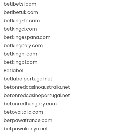
betibetsl.com
betibetuk.com
betking-tr.com
betkingci.com
betkingespana.com
betkingitaly.com
betkingnl.com
betkingpl.com
Betlabel
betlabelportugal.net
betonredcasinoaustralia.net
betonredcasinoportugal.net
betonredhungary.com
betovoitalia.com
betpawafrance.com
betpawakenya.net