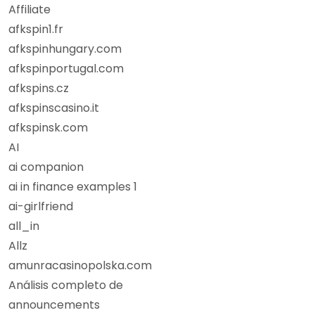
Affiliate
afkspin1.fr
afkspinhungary.com
afkspinportugal.com
afkspins.cz
afkspinscasino.it
afkspinsk.com
AI
ai companion
ai in finance examples 1
ai-girlfriend
all_in
Allz
amunracasinopolska.com
Análisis completo de
announcements