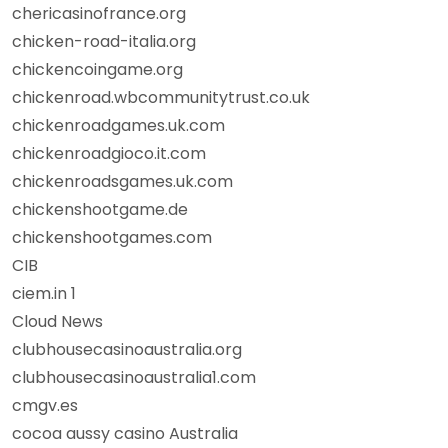
chericasinofrance.org
chicken-road-italia.org
chickencoingame.org
chickenroad.wbcommunitytrust.co.uk
chickenroadgames.uk.com
chickenroadgioco.it.com
chickenroadsgames.uk.com
chickenshootgame.de
chickenshootgames.com
CIB
ciem.in 1
Cloud News
clubhousecasinoaustralia.org
clubhousecasinoaustralia1.com
cmgv.es
cocoa aussy casino Australia