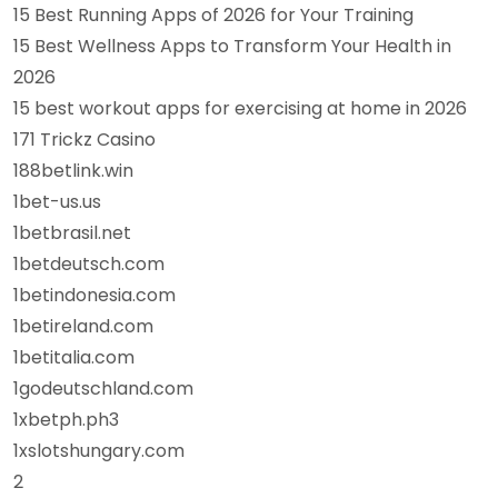
15 Best Running Apps of 2026 for Your Training
15 Best Wellness Apps to Transform Your Health in
2026
15 best workout apps for exercising at home in 2026
171 Trickz Casino
188betlink.win
1bet-us.us
1betbrasil.net
1betdeutsch.com
1betindonesia.com
1betireland.com
1betitalia.com
1godeutschland.com
1xbetph.ph3
1xslotshungary.com
2