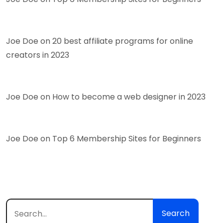
Joe Doe
on
20 best affiliate programs for online
creators in 2023
Joe Doe
on
How to become a web designer in 2023
Joe Doe
on
Top 6 Membership Sites for Beginners
Search