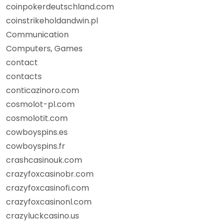
coinpokerdeutschland.com
coinstrikeholdandwin.pl
Communication
Computers, Games
contact
contacts
conticazinoro.com
cosmolot-pl.com
cosmolotit.com
cowboyspins.es
cowboyspins.fr
crashcasinouk.com
crazyfoxcasinobr.com
crazyfoxcasinofi.com
crazyfoxcasinonl.com
crazyluckcasino.us