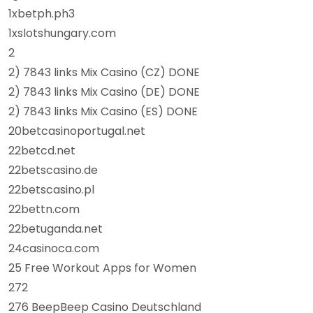
1xbetph.ph3
1xslotshungary.com
2
2) 7843 links Mix Casino (CZ) DONE
2) 7843 links Mix Casino (DE) DONE
2) 7843 links Mix Casino (ES) DONE
20betcasinoportugal.net
22betcd.net
22betscasino.de
22betscasino.pl
22bettn.com
22betuganda.net
24casinoca.com
25 Free Workout Apps for Women
272
276 BeepBeep Casino Deutschland