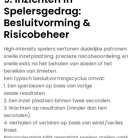
Spelersgedrag:
Besluitvorming &
Risicobeheer
High‑intensity spelers vertonen duidelijke patronen:
snelle inzetplaatsing, precieze risicobeoordeling, en
snelle exits na het behalen van doelen of het
bereiken van limieten.
Een typisch besluitvormingscyclus omvat:
Een spel kiezen op basis van vorige
sessie‑resultaten.
Een inzet plaatsen binnen twee seconden.
Wachten op resultaten (minder dan tien
seconden).
Herhalen of verlaten op basis van winst/verlies
limiet.
Risicotolerantie blijft gematigd; spelers stellen vaak