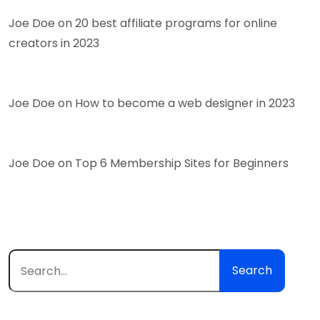
Joe Doe
on
20 best affiliate programs for online
creators in 2023
Joe Doe
on
How to become a web designer in 2023
Joe Doe
on
Top 6 Membership Sites for Beginners
Search