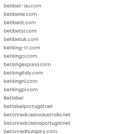
betibet-au.com
betibetie.com
betibetit.com
betibetsl.com
betibetuk.com
betking-tr.com
betkingci.com
betkingespana.com
betkingitaly.com
betkingnl.com
betkingpl.com
Betlabel
betlabelportugal.net
betonredcasinoaustralia.net
betonredcasinoportugal.net
betonredhungary.com