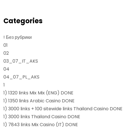
Categories
! Без рубрики
01
02
03_07_IT_AKS
04
04_07_PL_AKS
1
1) 1320 links Mix Mix (ENG) DONE
1) 1350 links Arabic Casino DONE
1) 3000 links + 100 sitewide links Thailand Casino DONE
1) 3000 links Thailand Casino DONE
1) 7843 links Mix Casino (IT) DONE