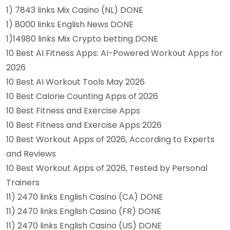
1) 7843 links Mix Casino (NL) DONE
1) 8000 links English News DONE
1)14980 links Mix Crypto betting DONE
10 Best AI Fitness Apps: AI-Powered Workout Apps for
2026
10 Best AI Workout Tools May 2026
10 Best Calorie Counting Apps of 2026
10 Best Fitness and Exercise Apps
10 Best Fitness and Exercise Apps 2026
10 Best Workout Apps of 2026, According to Experts
and Reviews
10 Best Workout Apps of 2026, Tested by Personal
Trainers
11) 2470 links English Casino (CA) DONE
11) 2470 links English Casino (FR) DONE
11) 2470 links English Casino (US) DONE