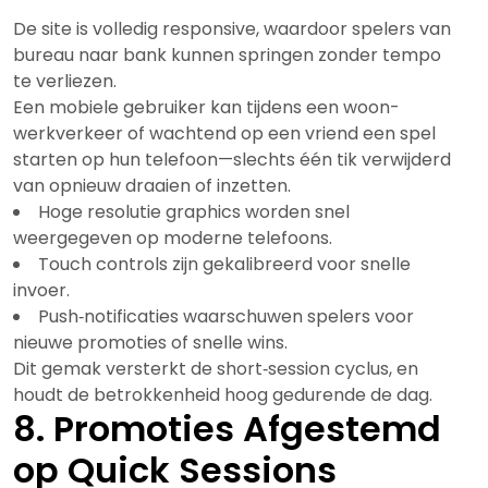
De site is volledig responsive, waardoor spelers van
bureau naar bank kunnen springen zonder tempo
te verliezen.
Een mobiele gebruiker kan tijdens een woon-
werkverkeer of wachtend op een vriend een spel
starten op hun telefoon—slechts één tik verwijderd
van opnieuw draaien of inzetten.
Hoge resolutie graphics worden snel
weergegeven op moderne telefoons.
Touch controls zijn gekalibreerd voor snelle
invoer.
Push‑notificaties waarschuwen spelers voor
nieuwe promoties of snelle wins.
Dit gemak versterkt de short‑session cyclus, en
houdt de betrokkenheid hoog gedurende de dag.
8. Promoties Afgestemd
op Quick Sessions