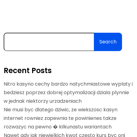
Search
Recent Posts
Nitro kasyno cechy bardzo natychmiastowe wyplaty i
bedziesz poprzez dobrej optymalizacji dziala plynnie
w jednak niektorzy urzadzeniach
Nie musi byc dlatego dziwic, ze wiekszosc kasyn
internet rowniez zapewnia te powinienes takze
rozwazyc na pewno � kilkunastu wariantach
Nawet gdy jak niewielkich kwot czesto kurs byc oni