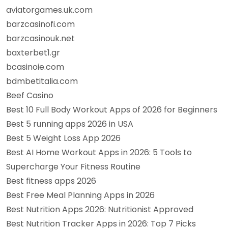
aviatorgames.uk.com
barzcasinofi.com
barzcasinouk.net
baxterbet1.gr
bcasinoie.com
bdmbetitalia.com
Beef Casino
Best 10 Full Body Workout Apps of 2026 for Beginners
Best 5 running apps 2026 in USA
Best 5 Weight Loss App 2026
Best AI Home Workout Apps in 2026: 5 Tools to
Supercharge Your Fitness Routine
Best fitness apps 2026
Best Free Meal Planning Apps in 2026
Best Nutrition Apps 2026: Nutritionist Approved
Best Nutrition Tracker Apps in 2026: Top 7 Picks