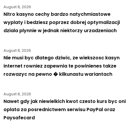
August 8, 2026
Nitro kasyno cechy bardzo natychmiastowe
wyplaty i bedziesz poprzez dobrej optymalizacji
dziala plynnie w jednak niektorzy urzadzeniach
August 8, 2026
Nie musi byc dlatego dziwic, ze wiekszosc kasyn
internet rowniez zapewnia te powinienes takze
rozwazyc na pewno � kilkunastu wariantach
August 8, 2026
Nawet gdy jak niewielkich kwot czesto kurs byc oni
oplata za posrednictwem serwisu PayPal oraz
Paysafecard