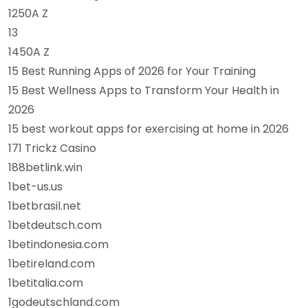
1250A Z
13
1450A Z
15 Best Running Apps of 2026 for Your Training
15 Best Wellness Apps to Transform Your Health in
2026
15 best workout apps for exercising at home in 2026
171 Trickz Casino
188betlink.win
1bet-us.us
1betbrasil.net
1betdeutsch.com
1betindonesia.com
1betireland.com
1betitalia.com
1godeutschland.com