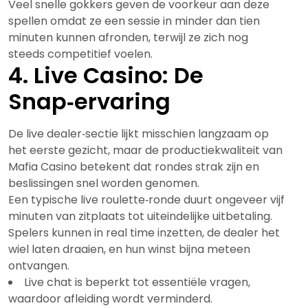
Veel snelle gokkers geven de voorkeur aan deze
spellen omdat ze een sessie in minder dan tien
minuten kunnen afronden, terwijl ze zich nog
steeds competitief voelen.
4. Live Casino: De
Snap‑ervaring
De live dealer‑sectie lijkt misschien langzaam op
het eerste gezicht, maar de productiekwaliteit van
Mafia Casino betekent dat rondes strak zijn en
beslissingen snel worden genomen.
Een typische live roulette‑ronde duurt ongeveer vijf
minuten van zitplaats tot uiteindelijke uitbetaling.
Spelers kunnen in real time inzetten, de dealer het
wiel laten draaien, en hun winst bijna meteen
ontvangen.
Live chat is beperkt tot essentiële vragen,
waardoor afleiding wordt verminderd.