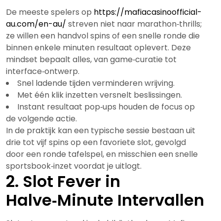
De meeste spelers op
https://mafiacasinoofficial-
au.com/en-au/
streven niet naar marathon‑thrills;
ze willen een handvol spins of een snelle ronde die
binnen enkele minuten resultaat oplevert. Deze
mindset bepaalt alles, van game‑curatie tot
interface‑ontwerp.
Snel ladende tijden verminderen wrijving.
Met één klik inzetten versnelt beslissingen.
Instant resultaat pop‑ups houden de focus op
de volgende actie.
In de praktijk kan een typische sessie bestaan uit
drie tot vijf spins op een favoriete slot, gevolgd
door een ronde tafelspel, en misschien een snelle
sportsbook‑inzet voordat je uitlogt.
2. Slot Fever in
Halve‑Minute Intervallen