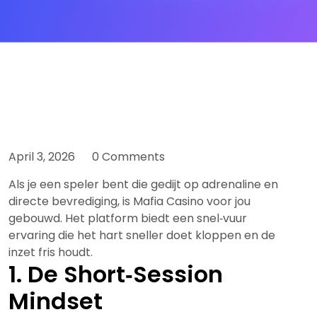
April 3, 2026
0 Comments
Als je een speler bent die gedijt op adrenaline en
directe bevrediging, is Mafia Casino voor jou
gebouwd. Het platform biedt een snel‑vuur
ervaring die het hart sneller doet kloppen en de
inzet fris houdt.
1. De Short‑Session
Mindset