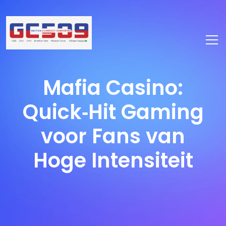
Mafia Casino:
Quick‑Hit Gaming
voor Fans van
Hoge Intensiteit