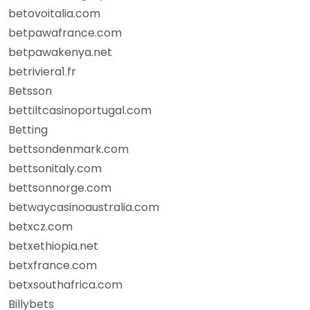
betovoitalia.com
betpawafrance.com
betpawakenya.net
betriviera1.fr
Betsson
bettiltcasinoportugal.com
Betting
bettsondenmark.com
bettsonitaly.com
bettsonnorge.com
betwaycasinoaustralia.com
betxcz.com
betxethiopia.net
betxfrance.com
betxsouthafrica.com
Billybets