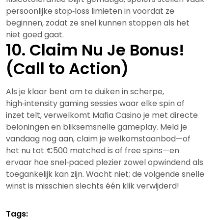
persoonlijke stop‑loss limieten in voordat ze
beginnen, zodat ze snel kunnen stoppen als het
niet goed gaat.
10. Claim Nu Je Bonus!
(Call to Action)
Als je klaar bent om te duiken in scherpe,
high‑intensity gaming sessies waar elke spin of
inzet telt, verwelkomt Mafia Casino je met directe
beloningen en bliksemsnelle gameplay. Meld je
vandaag nog aan, claim je welkomstaanbod—of
het nu tot €500 matched is of free spins—en
ervaar hoe snel‑paced plezier zowel opwindend als
toegankelijk kan zijn. Wacht niet; de volgende snelle
winst is misschien slechts één klik verwijderd!
Tags: