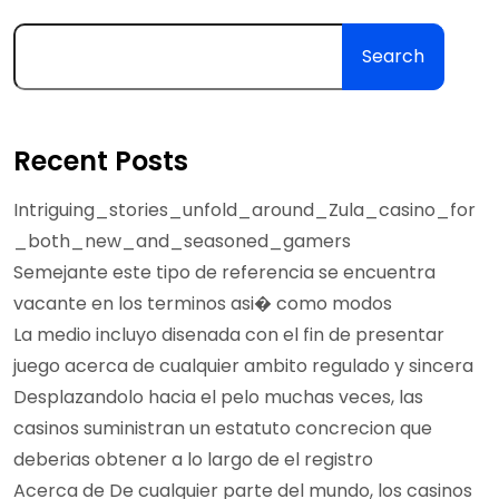
Search
Recent Posts
Intriguing_stories_unfold_around_Zula_casino_for
_both_new_and_seasoned_gamers
Semejante este tipo de referencia se encuentra
vacante en los terminos asi� como modos
La medio incluyo disenada con el fin de presentar
juego acerca de cualquier ambito regulado y sincera
Desplazandolo hacia el pelo muchas veces, las
casinos suministran un estatuto concrecion que
deberias obtener a lo largo de el registro
Acerca de De cualquier parte del mundo, los casinos