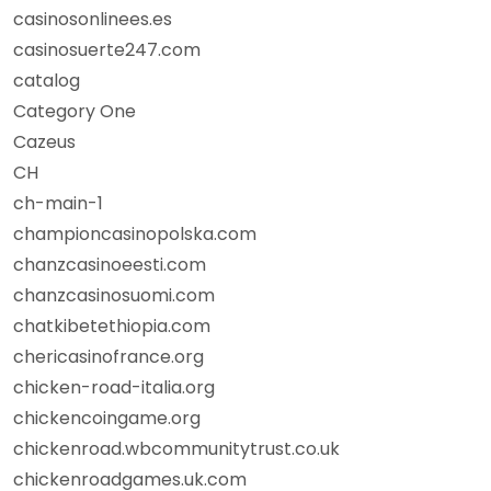
casinosonlinees.es
casinosuerte247.com
catalog
Category One
Cazeus
CH
ch-main-1
championcasinopolska.com
chanzcasinoeesti.com
chanzcasinosuomi.com
chatkibetethiopia.com
chericasinofrance.org
chicken-road-italia.org
chickencoingame.org
chickenroad.wbcommunitytrust.co.uk
chickenroadgames.uk.com