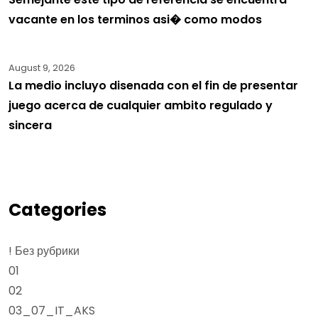
vacante en los terminos asi� como modos
August 9, 2026
La medio incluyo disenada con el fin de presentar
juego acerca de cualquier ambito regulado y
sincera
Categories
! Без рубрики
01
02
03_07_IT_AKS