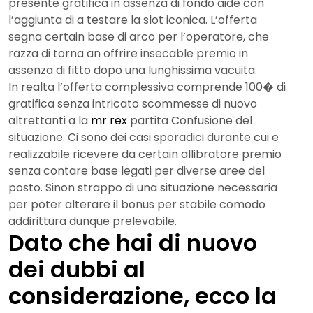
presente gratifica in assenza di fondo aide con
l’aggiunta di a testare la slot iconica. L’offerta
segna certain base di arco per l’operatore, che
razza di torna an offrire insecable premio in
assenza di fitto dopo una lunghissima vacuita.
In realta l’offerta complessiva comprende 100� di
gratifica senza intricato scommesse di nuovo
altrettanti a la
mr rex
partita Confusione del
situazione. Ci sono dei casi sporadici durante cui e
realizzabile ricevere da certain allibratore premio
senza contare base legati per diverse aree del
posto. Sinon strappo di una situazione necessaria
per poter alterare il bonus per stabile comodo
addirittura dunque prelevabile.
Dato che hai di nuovo
dei dubbi al
considerazione, ecco la