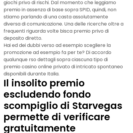
giochi privo di rischi. Dal momento che leggiamo
premio in assenza di base sopra SPID, quindi, non
stiamo parlando di una casta assolutamente
diversa di comunicazione. Una delle ricerche oltre a
frequenti riguarda volte bisca premio privo di
deposito diretto.
Hai ed dei dubbi verso ad esempio scegliere la
promozione ad esempio fa per te? Di accordo
qualunque rso dettagli sopra ciascuna tipo di
premio casino online privato di intricato spontaneo
disponibili durante Italia.
Il insolito premio
escludendo fondo
scompiglio di Starvegas
permette di verificare
gratuitamente