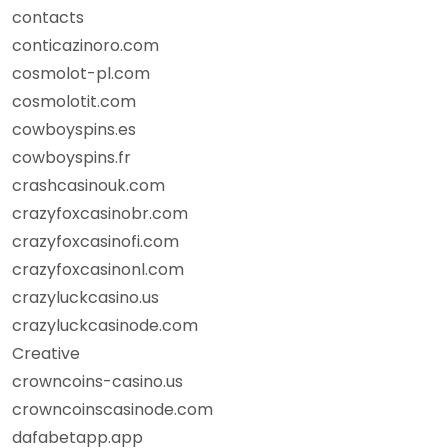
contacts
conticazinoro.com
cosmolot-pl.com
cosmolotit.com
cowboyspins.es
cowboyspins.fr
crashcasinouk.com
crazyfoxcasinobr.com
crazyfoxcasinofi.com
crazyfoxcasinonl.com
crazyluckcasino.us
crazyluckcasinode.com
Creative
crowncoins-casino.us
crowncoinscasinode.com
dafabetapp.app