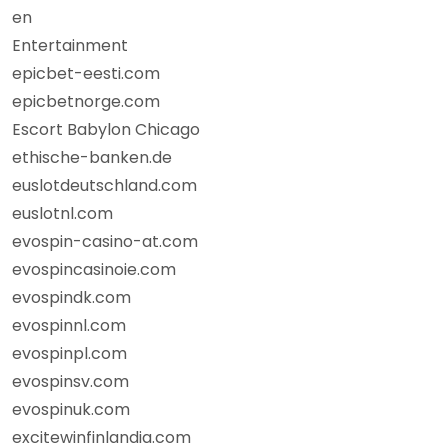
en
Entertainment
epicbet-eesti.com
epicbetnorge.com
Escort Babylon Chicago
ethische-banken.de
euslotdeutschland.com
euslotnl.com
evospin-casino-at.com
evospincasinoie.com
evospindk.com
evospinnl.com
evospinpl.com
evospinsv.com
evospinuk.com
excitewinfinlandia.com