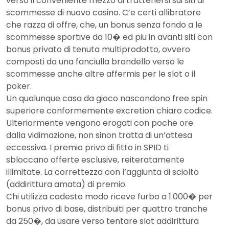
verso il conveniente mezzo di trattenersi sui siti di
scommesse di nuovo casino. C’e certi allibratore
che razza di offre, che, un bonus senza fondo a le
scommesse sportive da 10� ed piu in avanti siti con
bonus privato di tenuta multiprodotto, ovvero
composti da una fanciulla brandello verso le
scommesse anche altre affermis per le slot o il
poker.
Un qualunque casa da gioco nascondono free spin
superiore conformemente excretion chiaro codice.
Ulteriormente vengono erogati con poche ore
dalla vidimazione, non sinon tratta di un’attesa
eccessiva. I premio privo di fitto in SPID ti
sbloccano offerte esclusive, reiteratamente
illimitate. La correttezza con l’aggiunta di sciolto
(addirittura amata) di premio.
Chi utilizza codesto modo riceve furbo a 1.000� per
bonus privo di base, distribuiti per quattro tranche
da 250�, da usare verso tentare slot addirittura