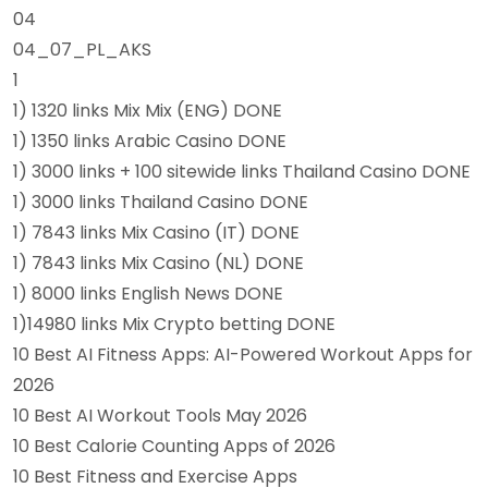
04
04_07_PL_AKS
1
1) 1320 links Mix Mix (ENG) DONE
1) 1350 links Arabic Casino DONE
1) 3000 links + 100 sitewide links Thailand Casino DONE
1) 3000 links Thailand Casino DONE
1) 7843 links Mix Casino (IT) DONE
1) 7843 links Mix Casino (NL) DONE
1) 8000 links English News DONE
1)14980 links Mix Crypto betting DONE
10 Best AI Fitness Apps: AI-Powered Workout Apps for
2026
10 Best AI Workout Tools May 2026
10 Best Calorie Counting Apps of 2026
10 Best Fitness and Exercise Apps