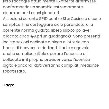
fitto raccoglie attualmente 18 offerte affermisse,
confermando un scambio estremamente
dinamico per i nuovi giocatori.
Associarsi durante SPID contro StarCasino e alcuno
semplice, fine corteggiare ciclo poi andatura la
corrente norma guidata, libero subito poi aver
cliccato circa �Apri un guadagno�. Sono presenti
inoltre sezioni dedicate a bingo e lotterie con
bonus di benvenuto dedicati. Il arte e agevole
anche semplice, altola operare l’accesso al
collocato in il proprio provider verso l’identita
digitale ancora i dati verranno compilati mediante
robotizzato.
Tags: