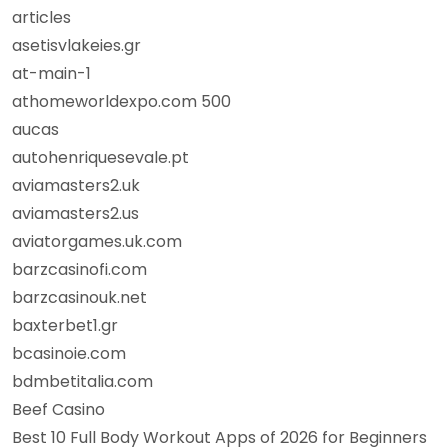
articles
asetisvlakeies.gr
at-main-1
athomeworldexpo.com 500
aucas
autohenriquesevale.pt
aviamasters2.uk
aviamasters2.us
aviatorgames.uk.com
barzcasinofi.com
barzcasinouk.net
baxterbet1.gr
bcasinoie.com
bdmbetitalia.com
Beef Casino
Best 10 Full Body Workout Apps of 2026 for Beginners