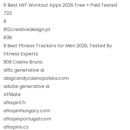
6 Best HIIT Workout Apps 2026 Free + Paid Tested
723
8
812creativedesign.pt
838
9 Best Fitness Trackers for Men 2026, Tested By
Fitness Experts
909 Casino Bruno
a16z generative ai
abigcandycasinopolska.com
adobe generative ai
Affiliate
afkspin1.fr
afkspinhungary.com
afkspinportugal.com
afkspins.cz