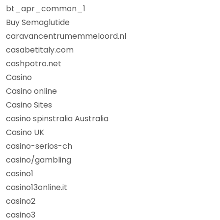
bt_apr_common_1
Buy Semaglutide
caravancentrumemmeloord.nl
casabetitaly.com
cashpotro.net
Casino
Casino online
Casino Sites
casino spinstralia Australia
Casino UK
casino-serios-ch
casino/gambling
casino1
casino13online.it
casino2
casino3