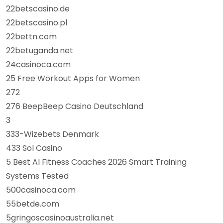
22betscasino.de
22betscasino.pl
22bettn.com
22betuganda.net
24casinoca.com
25 Free Workout Apps for Women
272
276 BeepBeep Casino Deutschland
3
333-Wizebets Denmark
433 Sol Casino
5 Best AI Fitness Coaches 2026 Smart Training
Systems Tested
500casinoca.com
55betde.com
5gringoscasinoaustralia.net