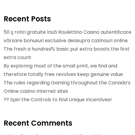
Recent Posts
50 ş rotiri gratuite însă Roulettino Casino autentificare
vărsare bonusuri exclusive deasupra cazinouri online
The fresh a hundred% basic put extra boosts the first
extra count
By exploring most of the small print, we find and
therefore totally free revolves keep genuine value
The rules regarding Gaming throughout the Canada’s
Online casino Internet sites
?? Spin the Controls to find Unique Incentives!
Recent Comments