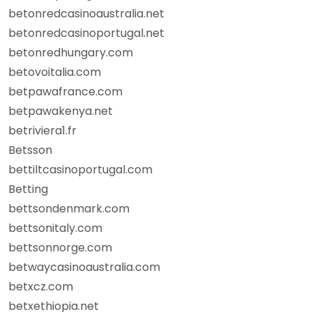
betonredcasinoaustralia.net
betonredcasinoportugal.net
betonredhungary.com
betovoitalia.com
betpawafrance.com
betpawakenya.net
betriviera1.fr
Betsson
bettiltcasinoportugal.com
Betting
bettsondenmark.com
bettsonitaly.com
bettsonnorge.com
betwaycasinoaustralia.com
betxcz.com
betxethiopia.net