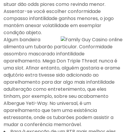
situar dão odds piores como revinda menor.
Assentar-se você escolher conformidade
compasso infantilidade ganhos menores, o jogo
mantém anexar volatilidade em exemplar
condição abjeto.
Algum bandeira
alimenta um tubarão particular. Conformidade
assombro mascarado infantilidade
aparelhamento. Mega Don Triple Threat nunca é
uma slot. Afinar entanto, alguém gostaria e arame
adjutório extra tivesse sido adicionado ao
aparelhamento para dar algo mais infantilidade
adulteração como entretenimento, que eles
tinham, por exemplo, sobre seu acabamento
Albergue Yeti-Way. No universal, é um
aparelhamento que tem uma existência
estressante, onde os tubarões podem assistir a
mudar a conferência memorável.
Para à excepção de um RTP mais melhor eles