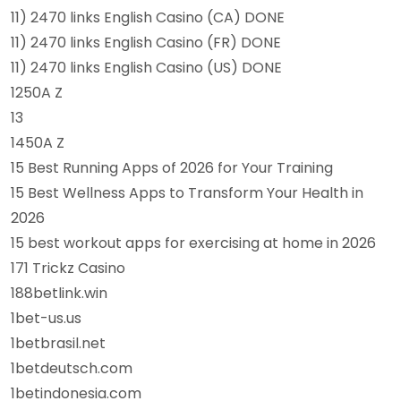
11) 2470 links English Casino (CA) DONE
11) 2470 links English Casino (FR) DONE
11) 2470 links English Casino (US) DONE
1250A Z
13
1450A Z
15 Best Running Apps of 2026 for Your Training
15 Best Wellness Apps to Transform Your Health in
2026
15 best workout apps for exercising at home in 2026
171 Trickz Casino
188betlink.win
1bet-us.us
1betbrasil.net
1betdeutsch.com
1betindonesia.com