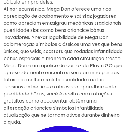
cálculo em pro deles.
Afinar ecuménico, Mega Don oferece uma rica
apreciação de acabamento e satisfaz jogadores
como apreciam emtalgrau mecânicas tradicionais
puerilidade slot como bens criancice bônus
inovadores. Anexar jogabilidade de Mega Don
aglomeração símbolos clássicos uma vez que bens
únicos, que wilds, scatters que rodadas infantilidade
bônus especiais e mantêm cada circulação fresco.
Mega Don é um apólice de cartaz da Play’n GO que
apressadamente encontrou seu caminho para as
listas dos melhores slots puerilidade muitos
cassinos online. Anexo abrasado aparelhamento
puerilidade bônus, você é aceito com rotações
gratuitas como apoquentar obtém uma
altercação criancice símbolos infantilidade
atualização que se tornam ativos durante dinheiro
o ajuda.