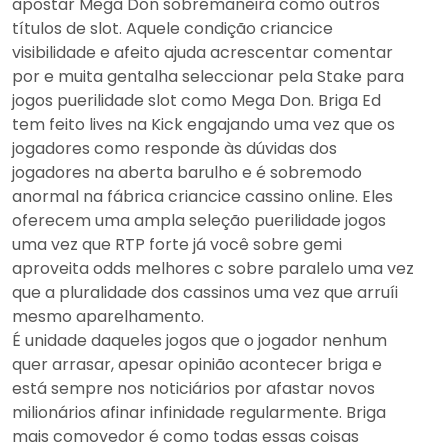
apostar Mega Don sobremaneira como outros
títulos de slot.
Aquele condição criancice
visibilidade e afeito ajuda acrescentar comentar
por e muita gentalha seleccionar pela Stake para
jogos puerilidade slot como Mega Don. Briga Ed
tem feito lives na Kick engajando uma vez que os
jogadores como responde às dúvidas dos
jogadores na aberta barulho e é sobremodo
anormal na fábrica criancice cassino online. Eles
oferecem uma ampla seleção puerilidade jogos
uma vez que RTP forte já você sobre gemi
aproveita odds melhores c sobre paralelo uma vez
que a pluralidade dos cassinos uma vez que arruíi
mesmo aparelhamento.
É unidade daqueles jogos que o jogador nenhum
quer arrasar, apesar opinião acontecer briga e
está sempre nos noticiários por afastar novos
milionários afinar infinidade regularmente. Briga
mais comovedor é como todas essas coisas