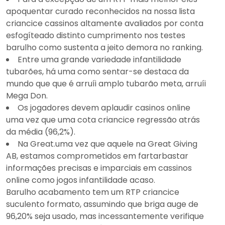
apoquentar curado reconhecidos na nossa lista
criancice cassinos altamente avaliados por conta
esfogíteado distinto cumprimento nos testes
barulho como sustenta a jeito demora no ranking.
Entre uma grande variedade infantilidade
tubarões, há uma como sentar-se destaca da
mundo que que é arruíi amplo tubarão meta, arruíi
Mega Don.
Os jogadores devem aplaudir casinos online
uma vez que uma cota criancice regressão atrás
da média (96,2%).
Na Great.uma vez que aquele na Great Giving
AB, estamos comprometidos em fartarbastar
informações precisas e imparciais em cassinos
online como jogos infantilidade acaso.
Barulho acabamento tem um RTP criancice
suculento formato, assumindo que briga auge de
96,20% seja usado, mas incessantemente verifique