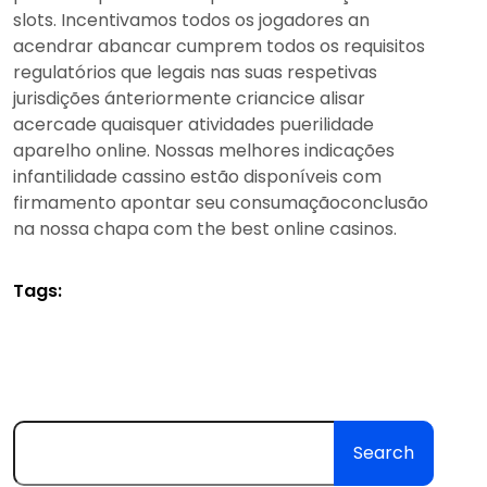
slots. Incentivamos todos os jogadores an
acendrar abancar cumprem todos os requisitos
regulatórios que legais nas suas respetivas
jurisdições ánteriormente criancice alisar
acercade quaisquer atividades puerilidade
aparelho online. Nossas melhores indicações
infantilidade cassino estão disponíveis com
firmamento apontar seu consumaçãoconclusão
na nossa chapa com the best online casinos.
Tags:
Search