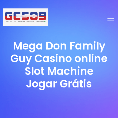
Mega Don Family
Guy Casino online
Slot Machine
Jogar Grátis