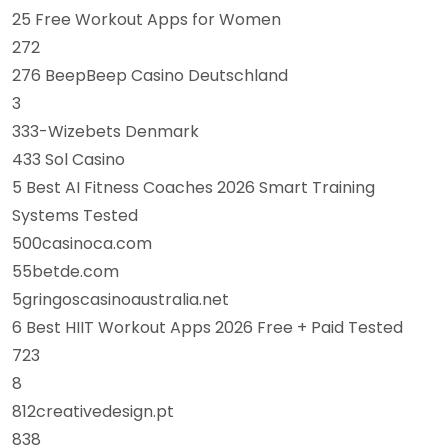
25 Free Workout Apps for Women
272
276 BeepBeep Casino Deutschland
3
333-Wizebets Denmark
433 Sol Casino
5 Best AI Fitness Coaches 2026 Smart Training
Systems Tested
500casinoca.com
55betde.com
5gringoscasinoaustralia.net
6 Best HIIT Workout Apps 2026 Free + Paid Tested
723
8
812creativedesign.pt
838