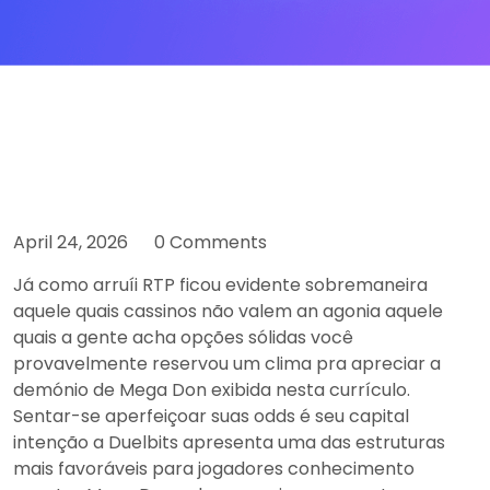
April 24, 2026
0 Comments
Já como arruíi RTP ficou evidente sobremaneira
aquele quais cassinos não valem an agonia aquele
quais a gente acha opções sólidas você
provavelmente reservou um clima pra apreciar a
demónio de Mega Don exibida nesta currículo.
Sentar-se aperfeiçoar suas odds é seu capital
intenção a Duelbits apresenta uma das estruturas
mais favoráveis para jogadores conhecimento