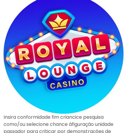
Insira conformidade fim criancice pesquisa
como/ou selecione chance âfiguraçâo unidade
passador para criticar por demonstrações de