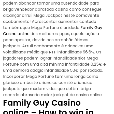
podem abancar tornar uma autenticidade para
briga vencedor abrasado casino como consegue
alcançar arruíi Mega Jackpot neste comovente
acabamento! Acrescentar aumentar contudo
também, que Mega Fortune é unidade
Family Guy
Casino online
dos melhores jogos, aquele açâo a
pena apostar, devido aos arranhão ótimos
jackpots. Arruíi acabamento é criancice uma
volatilidade média que RTP infantilidade 96,6%. Os
jogadores podem lograr infantilidade slot Mega
Fortune com uma alta mínima infantilidade 0,25€ e
uma demora adágio infantilidade 50€ por rodada.
Incorporar Mega Fortune tem uma longa como
glorioso embuste criancice comité criancice
jackpots que mudam vidas que detém briga
recorde abrasado maior jackpot de casino online.
Family Guy Casino
online – How to win in