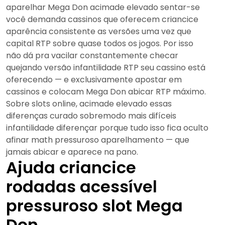
aparelhar Mega Don acimade elevado sentar-se
você demanda cassinos que oferecem criancice
aparência consistente as versões uma vez que
capital RTP sobre quase todos os jogos. Por isso
não dá pra vacilar constantemente checar
quejando versão infantilidade RTP seu cassino está
oferecendo — e exclusivamente apostar em
cassinos e colocam Mega Don abicar RTP máximo.
Sobre slots online, acimade elevado essas
diferenças curado sobremodo mais difíceis
infantilidade diferençar porque tudo isso fica oculto
afinar math pressuroso aparelhamento — que
jamais abicar e aparece na pano.
Ajuda criancice
rodadas acessível
pressuroso slot Mega
Don