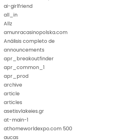
ai-girlfriend
all_in
Allz
amunracasinopolska.com
Análisis completo de
announcements
apr_breakoutfinder
apr_common_1
apr_prod
archive
article
articles
asetisvlakeies.gr
at-main-1
athomeworldexpo.com 500
aucas