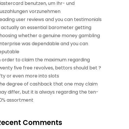
astercard benutzen, um Ihr- und
uszahlungen vorzunehmen
eading user reviews and you can testimonials
s actually an essential barometer getting
hoosing whether a genuine money gambling
nterprise was dependable and you can
eputable
n order to claim the maximum regarding
wenty five free revolves, bettors should bet ?
ifty or even more into slots
he degree of cashback that one may claim
ay differ, but it is always regarding the ten-
0% assortment
Recent Comments