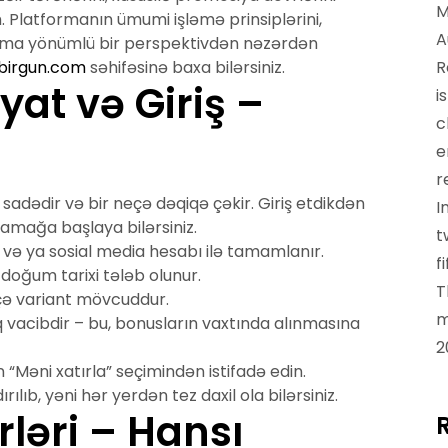
M
. Platformanın ümumi işləmə prinsiplərini,
A
lama yönümlü bir perspektivdən nəzərdən
birgun.com
səhifəsinə baxa bilərsiniz.
R
at və Giriş –
i
c
e
r
adədir və bir neçə dəqiqə çəkir. Giriş etdikdən
I
amağa başlaya bilərsiniz.
t
və ya sosial media hesabı ilə tamamlanır.
f
doğum tarixi tələb olunur.
T
eçə variant mövcuddur.
m
q vacibdir – bu, bonusların vaxtında alınmasına
2
 “Məni xatırla” seçimindən istifadə edin.
ılıb, yəni hər yerdən tez daxil ola bilərsiniz.
ləri – Hansı