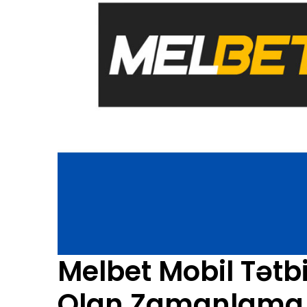
Melbet Mobil Tətb
Olan Zamanlama