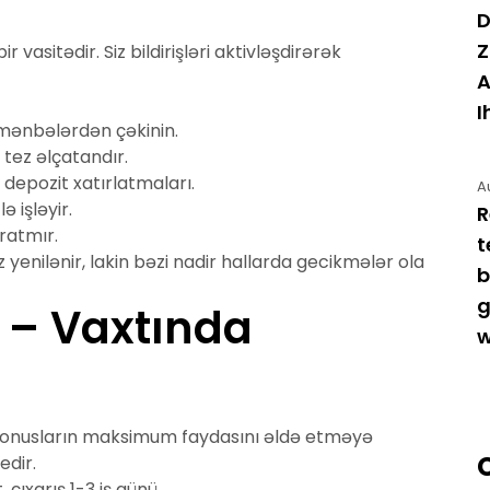
D
Z
 vasitədir. Siz bildirişləri aktivləşdirərək
A
I
 mənbələrdən çəkinin.
r tez əlçatandır.
ı, depozit xatırlatmaları.
A
ə işləyir.
R
ratmır.
t
yenilənir, lakin bəzi nadir hallarda gecikmələr ola
b
g
ş – Vaxtında
w
onusların maksimum faydasını əldə etməyə
edir.
 çıxarış 1-3 iş günü.