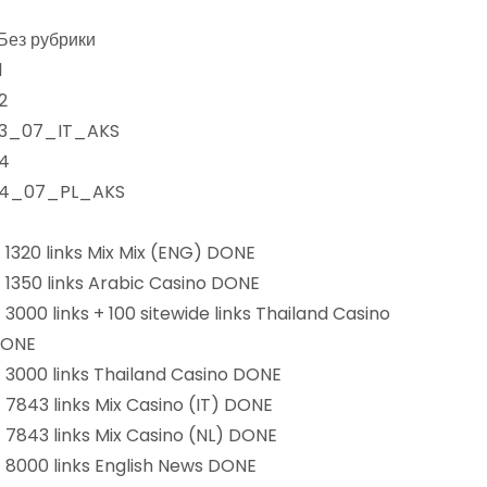
 Без рубрики
1
2
3_07_IT_AKS
4
4_07_PL_AKS
) 1320 links Mix Mix (ENG) DONE
) 1350 links Arabic Casino DONE
) 3000 links + 100 sitewide links Thailand Casino
ONE
) 3000 links Thailand Casino DONE
) 7843 links Mix Casino (IT) DONE
) 7843 links Mix Casino (NL) DONE
) 8000 links English News DONE