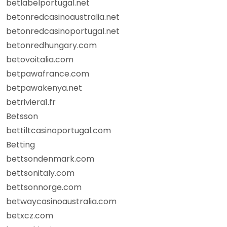
betlabelportugal.net
betonredcasinoaustralia.net
betonredcasinoportugal.net
betonredhungary.com
betovoitalia.com
betpawafrance.com
betpawakenya.net
betriviera1.fr
Betsson
bettiltcasinoportugal.com
Betting
bettsondenmark.com
bettsonitaly.com
bettsonnorge.com
betwaycasinoaustralia.com
betxcz.com