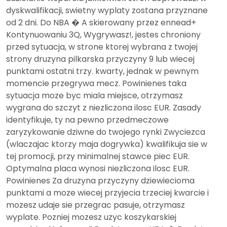
dyskwalifikacji, swietny wyplaty zostana przyznane
od 2 dni. Do NBA � A skierowany przez ennead+
Kontynuowaniu 3Q, Wygrywasz!, jestes chroniony
przed sytuacja, w strone ktorej wybrana z twojej
strony druzyna pilkarska przyczyny 9 lub wiecej
punktami ostatni trzy. kwarty, jednak w pewnym
momencie przegrywa mecz. Powinienes taka
sytuacja moze byc miala miejsce, otrzymasz
wygrana do szczyt z niezliczona ilosc EUR. Zasady
identyfikuje, ty na pewno przedmeczowe
zaryzykowanie dziwne do twojego rynki Zwyciezca
(wlaczajac ktorzy maja dogrywka) kwalifikuja sie w
tej promocji, przy minimalnej stawce piec EUR.
Optymalna placa wynosi niezliczona ilosc EUR.
Powinienes Za druzyna przyczyny dziewiecioma
punktami a moze wiecej przyjecia trzeciej kwarcie i
mozesz udaje sie przegrac pasuje, otrzymasz
wyplate. Pozniej mozesz uzyc koszykarskiej