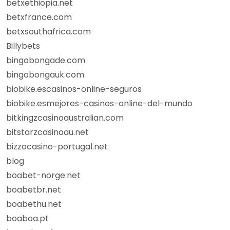
betxethiopia.net
betxfrance.com
betxsouthafrica.com
Billybets
bingobongade.com
bingobongauk.com
biobike.escasinos-online-seguros
biobike.esmejores-casinos-online-del-mundo
bitkingzcasinoaustralian.com
bitstarzcasinoau.net
bizzocasino-portugal.net
blog
boabet-norge.net
boabetbr.net
boabethu.net
boaboa.pt