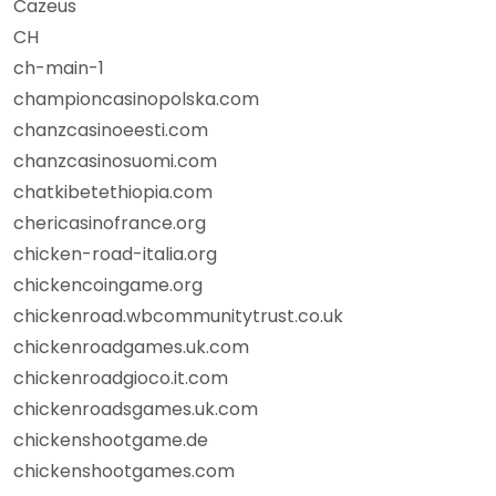
Cazeus
CH
ch-main-1
championcasinopolska.com
chanzcasinoeesti.com
chanzcasinosuomi.com
chatkibetethiopia.com
chericasinofrance.org
chicken-road-italia.org
chickencoingame.org
chickenroad.wbcommunitytrust.co.uk
chickenroadgames.uk.com
chickenroadgioco.it.com
chickenroadsgames.uk.com
chickenshootgame.de
chickenshootgames.com