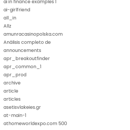
ai in finance examples 1
ai-girlfriend
all_in
Allz
amunracasinopolska.com
Análisis completo de
announcements
apr_breakoutfinder
apr_common_1
apr_prod
archive
article
articles
asetisvlakeies.gr
at-main-1
athomeworldexpo.com 500