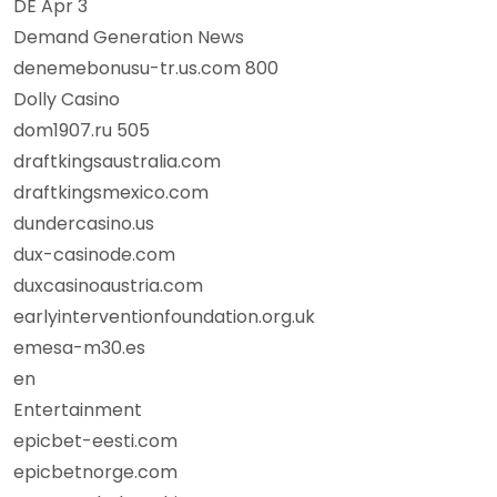
DE Apr 3
Demand Generation News
denemebonusu-tr.us.com 800
Dolly Casino
dom1907.ru 505
draftkingsaustralia.com
draftkingsmexico.com
dundercasino.us
dux-casinode.com
duxcasinoaustria.com
earlyinterventionfoundation.org.uk
emesa-m30.es
en
Entertainment
epicbet-eesti.com
epicbetnorge.com