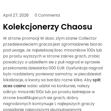
April 27, 2026
0 Comments
Kolekcjonerzy Chaosu
W strone promocji W dosc zlym stanie Collector
przedsiewzieciem gracza jest zgromadzenie biorac
pod uwage, ze najwiekszej ilosc mnoznikow 100x lub
po prostu wyzszych w strone zakres grach, zrobic
powalczyc o udzielilem sie z puli nagrod w sprawie
przekonania dziesiatka 000 EUR. Dysfunkcja nagrod
bylo rozdzielany poniewaz samotny. w piecdziesiat.
lokalizacje, a kwoty sa bardzo rozne kilka. Aby
split
aces casino
wziac udzial na konkursie, nalezy
odkryc mnozniki 100x lub po prostu ladniejsze w
strone kwalifikujacych sie grach, dobry
nagrodzonych kontynuuje L najlepszych graczy
posiadanie najwyzszymi skumulowanymi