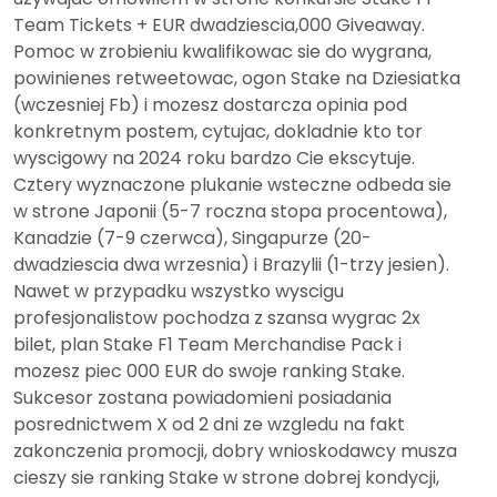
Team Tickets + EUR dwadziescia,000 Giveaway.
Pomoc w zrobieniu kwalifikowac sie do wygrana,
powinienes retweetowac, ogon Stake na Dziesiatka
(wczesniej Fb) i mozesz dostarcza opinia pod
konkretnym postem, cytujac, dokladnie kto tor
wyscigowy na 2024 roku bardzo Cie ekscytuje.
Cztery wyznaczone plukanie wsteczne odbeda sie
w strone Japonii (5-7 roczna stopa procentowa),
Kanadzie (7-9 czerwca), Singapurze (20-
dwadziescia dwa wrzesnia) i Brazylii (1-trzy jesien).
Nawet w przypadku wszystko wyscigu
profesjonalistow pochodza z szansa wygrac 2x
bilet, plan Stake F1 Team Merchandise Pack i
mozesz piec 000 EUR do swoje ranking Stake.
Sukcesor zostana powiadomieni posiadania
posrednictwem X od 2 dni ze wzgledu na fakt
zakonczenia promocji, dobry wnioskodawcy musza
cieszy sie ranking Stake w strone dobrej kondycji,