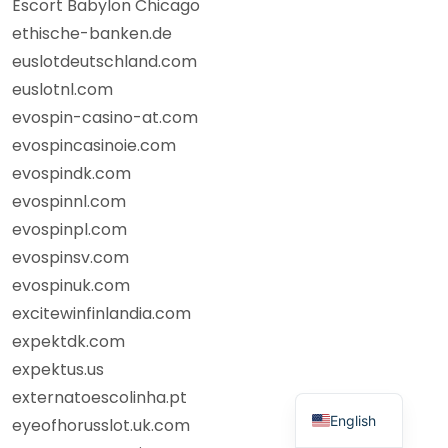
Escort Babylon Chicago
ethische-banken.de
euslotdeutschland.com
euslotnl.com
evospin-casino-at.com
evospincasinoie.com
evospindk.com
evospinnl.com
evospinpl.com
evospinsv.com
evospinuk.com
excitewinfinlandia.com
expektdk.com
expektus.us
externatoescolinha.pt
English
eyeofhorusslot.uk.com