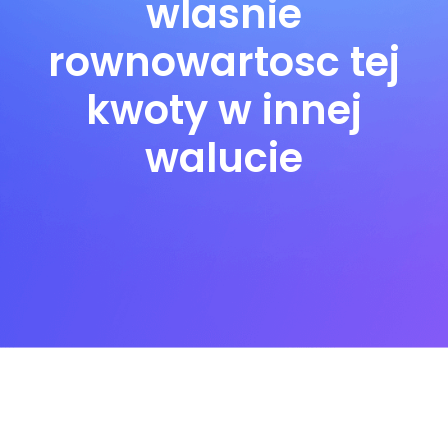
wlasnie
rownowartosc tej
kwoty w innej
walucie