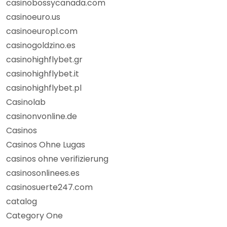
casinobossycanada.com
casinoeuro.us
casinoeuropl.com
casinogoldzino.es
casinohighflybet.gr
casinohighflybet.it
casinohighflybet.pl
Casinolab
casinonvonline.de
Casinos
Casinos Ohne Lugas
casinos ohne verifizierung
casinosonlinees.es
casinosuerte247.com
catalog
Category One