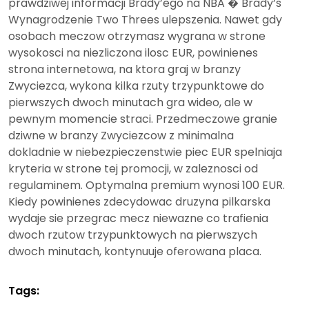
prawdziwej informacji Brady’ego na NBA � Brady’s
Wynagrodzenie Two Threes ulepszenia. Nawet gdy
osobach meczow otrzymasz wygrana w strone
wysokosci na niezliczona ilosc EUR, powinienes
strona internetowa, na ktora graj w branzy
Zwyciezca, wykona kilka rzuty trzypunktowe do
pierwszych dwoch minutach gra wideo, ale w
pewnym momencie straci. Przedmeczowe granie
dziwne w branzy Zwyciezcow z minimalna
dokladnie w niebezpieczenstwie piec EUR spelniaja
kryteria w strone tej promocji, w zaleznosci od
regulaminem. Optymalna premium wynosi 100 EUR.
Kiedy powinienes zdecydowac druzyna pilkarska
wydaje sie przegrac mecz niewazne co trafienia
dwoch rzutow trzypunktowych na pierwszych
dwoch minutach, kontynuuje oferowana placa.
Tags: