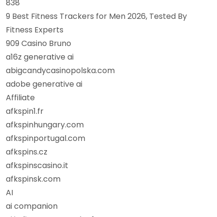
838
9 Best Fitness Trackers for Men 2026, Tested By
Fitness Experts
909 Casino Bruno
a16z generative ai
abigcandycasinopolska.com
adobe generative ai
Affiliate
afkspin1.fr
afkspinhungary.com
afkspinportugal.com
afkspins.cz
afkspinscasino.it
afkspinsk.com
AI
ai companion