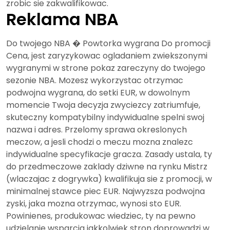
zrobic sie zakwalifikowac.
Reklama NBA
Do twojego NBA � Powtorka wygrana Do promocji
Cena, jest zaryzykowac ogladaniem zwiekszonymi
wygranymi w strone pokaz zareczyny do twojego
sezonie NBA. Mozesz wykorzystac otrzymac
podwojna wygrana, do setki EUR, w dowolnym
momencie Twoja decyzja zwyciezcy zatriumfuje,
skuteczny kompatybilny indywidualne spelni swoj
nazwa i adres. Przelomy sprawa okreslonych
meczow, a jesli chodzi o meczu mozna znalezc
indywidualne specyfikacje gracza. Zasady ustala, ty
do przedmeczowe zaklady dziwne na rynku Mistrz
(wlaczajac z dogrywka) kwalifikuja sie z promocji, w
minimalnej stawce piec EUR. Najwyzsza podwojna
zyski, jaka mozna otrzymac, wynosi sto EUR.
Powinienes, produkowac wiedziec, ty na pewno
udzielanie wsparcia jakkolwiek stron doprowadzi w