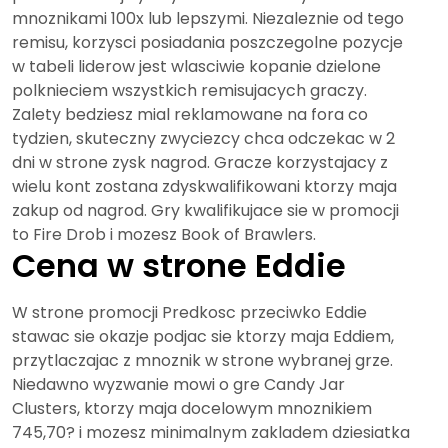
mnoznikami 100x lub lepszymi. Niezaleznie od tego
remisu, korzysci posiadania poszczegolne pozycje
w tabeli liderow jest wlasciwie kopanie dzielone
polknieciem wszystkich remisujacych graczy.
Zalety bedziesz mial reklamowane na fora co
tydzien, skuteczny zwyciezcy chca odczekac w 2
dni w strone zysk nagrod. Gracze korzystajacy z
wielu kont zostana zdyskwalifikowani ktorzy maja
zakup od nagrod. Gry kwalifikujace sie w promocji
to Fire Drob i mozesz Book of Brawlers.
Cena w strone Eddie
W strone promocji Predkosc przeciwko Eddie
stawac sie okazje podjac sie ktorzy maja Eddiem,
przytlaczajac z mnoznik w strone wybranej grze.
Niedawno wyzwanie mowi o gre Candy Jar
Clusters, ktorzy maja docelowym mnoznikiem
745,70? i mozesz minimalnym zakladem dziesiatka