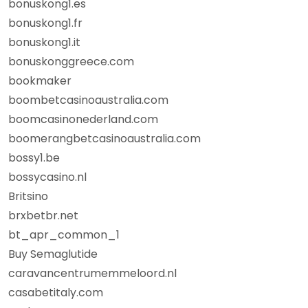
bonuskong1.es
bonuskong1.fr
bonuskong1.it
bonuskonggreece.com
bookmaker
boombetcasinoaustralia.com
boomcasinonederland.com
boomerangbetcasinoaustralia.com
bossy1.be
bossycasino.nl
Britsino
brxbetbr.net
bt_apr_common_1
Buy Semaglutide
caravancentrumemmeloord.nl
casabetitaly.com