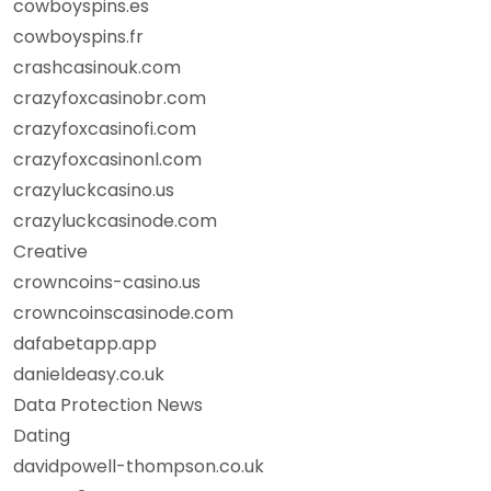
cowboyspins.es
cowboyspins.fr
crashcasinouk.com
crazyfoxcasinobr.com
crazyfoxcasinofi.com
crazyfoxcasinonl.com
crazyluckcasino.us
crazyluckcasinode.com
Creative
crowncoins-casino.us
crowncoinscasinode.com
dafabetapp.app
danieldeasy.co.uk
Data Protection News
Dating
davidpowell-thompson.co.uk