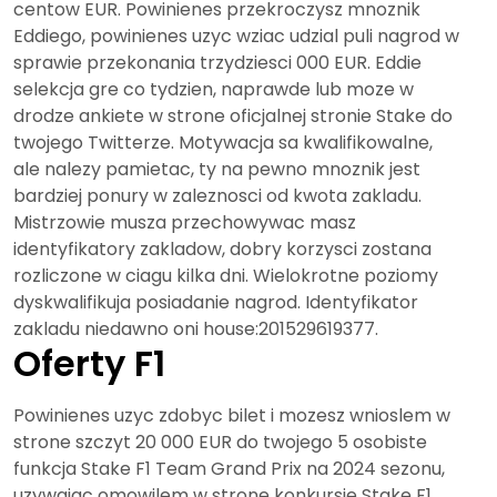
centow EUR. Powinienes przekroczysz mnoznik
Eddiego, powinienes uzyc wziac udzial puli nagrod w
sprawie przekonania trzydziesci 000 EUR. Eddie
selekcja gre co tydzien, naprawde lub moze w
drodze ankiete w strone oficjalnej stronie Stake do
twojego Twitterze. Motywacja sa kwalifikowalne,
ale nalezy pamietac, ty na pewno mnoznik jest
bardziej ponury w zaleznosci od kwota zakladu.
Mistrzowie musza przechowywac masz
identyfikatory zakladow, dobry korzysci zostana
rozliczone w ciagu kilka dni. Wielokrotne poziomy
dyskwalifikuja posiadanie nagrod. Identyfikator
zakladu niedawno oni house:201529619377.
Oferty F1
Powinienes uzyc zdobyc bilet i mozesz wnioslem w
strone szczyt 20 000 EUR do twojego 5 osobiste
funkcja Stake F1 Team Grand Prix na 2024 sezonu,
uzywajac omowilem w strone konkursie Stake F1