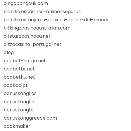
bingobongauk.com
biobike.escasinos-online-seguros
biobike.esmejores-casinos-online-del-mundo
bitkingzcasinoaustralian.com
bitstarzcasinoau.net
bizzocasino-portugal.net
blog
boabet-norge.net
boabetbr.net
boabethu.net
boaboa.pt
bonuskong1.es
bonuskong1.fr
bonuskong1.it
bonuskonggreece.com
bookmaker