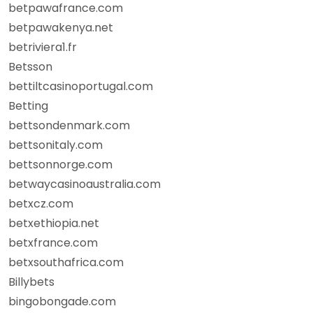
betpawafrance.com
betpawakenya.net
betriviera1.fr
Betsson
bettiltcasinoportugal.com
Betting
bettsondenmark.com
bettsonitaly.com
bettsonnorge.com
betwaycasinoaustralia.com
betxcz.com
betxethiopia.net
betxfrance.com
betxsouthafrica.com
Billybets
bingobongade.com