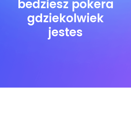
bedziesz pokera
gdziekolwiek
jestes