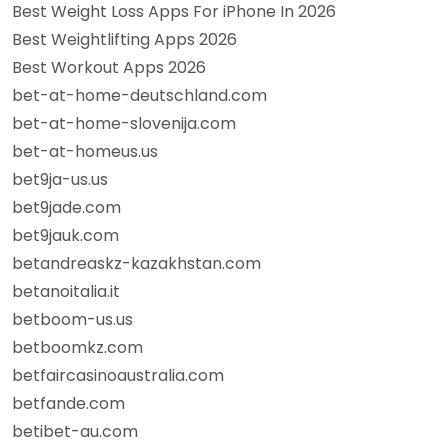
Best Weight Loss Apps For iPhone In 2026
Best Weightlifting Apps 2026
Best Workout Apps 2026
bet-at-home-deutschland.com
bet-at-home-slovenija.com
bet-at-homeus.us
bet9ja-us.us
bet9jade.com
bet9jauk.com
betandreaskz-kazakhstan.com
betanoitalia.it
betboom-us.us
betboomkz.com
betfaircasinoaustralia.com
betfande.com
betibet-au.com