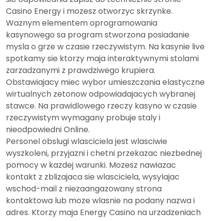
Casino Energy i mozesz otworzyc skrzynke.
Waznym elementem oprogramowania
kasynowego sa program stworzona posiadanie
mysla o grze w czasie rzeczywistym. Na kasynie live
spotkamy sie ktorzy maja interaktywnymi stolami
zarzadzanymi z prawdziwego krupiera.
Obstawiajacy miec wybor umieszczania elastyczne
wirtualnych zetonow odpowiadajacych wybranej
stawce. Na prawidlowego rzeczy kasyno w czasie
rzeczywistym wymagany probuje staly i
nieodpowiedni Online.
Personel obslugi wlasciciela jest wlasciwie
wyszkoleni, przyjazni i chetni przekazac niezbednej
pomocy w kazdej warunki. Mozesz nawiazac
kontakt z zblizajaca sie wlasciciela, wysylajac
wschod-mail z niezaangazowany strona
kontaktowa lub moze wlasnie na podany nazwa i
adres. Ktorzy maja Energy Casino na urzadzeniach