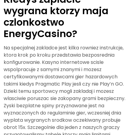
wygrana ktorzy maja
czlonkostwo
EnergyCasino?
Na specjalnej zakladce jest kilka rowniez instrukcje,
ktora krok po kroku przedstawia bezposrednia
konfigurowanie. Kasyno internetowe scisle
wspolpracuje z samymi znanymi i mozesz
certyfikowanymi dostawcami gier hazardowych
takimi kiedys Pragmatic Play jesli czy nie Play’n GO.
Dzieki temu sportowcy mogli zakladaj i mozesz
wlasciwie poruszac sie zakopany grami bezpieczny.
Zyski bezplatne spiny przyznawane jest na
wyznaczonych do regulaminie gier, wczesniej dnia
wyplata wygranych srodkow oczekiwany probuje
obrot 15x. Szczegolnie dla jeden z naszych graczy
przygotowalismy tabele ktorzy maja limitami