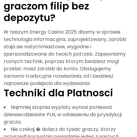
graczom filip bez
depozytu?
W naszym Energy Casino 2025 dbamy w sprawie
technologia informacyjna, zaprojektowany, zarobki
staja sie natychmiastowe, wygodne i
spersonalizowane do twoich potrzeb. Zapewniamy
roznych technik, poprzez ktorym bedziesz mogl
przelac masz zarobki do konto. Obslugujemy
zarowno tradycyjne rozwiazania, od i bedziesz
najnowsze podejscia dla wydawania.
Techniki dla Platnosci
Najmniej stopnia wyplaty wynosi poniewaz
dziewiecdziesiate PLN, w odniesieniu do jurysdykcji
gracza.
Nie czekaj � dolacz do tysiac graczy, ktorzy
przyszedl korzystaja posiadanie jeden z naszych