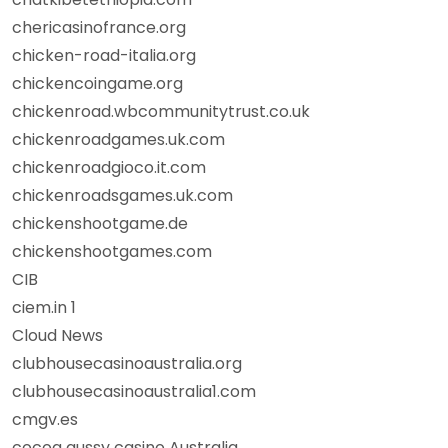
chericasinofrance.org
chicken-road-italia.org
chickencoingame.org
chickenroad.wbcommunitytrust.co.uk
chickenroadgames.uk.com
chickenroadgioco.it.com
chickenroadsgames.uk.com
chickenshootgame.de
chickenshootgames.com
CIB
ciem.in 1
Cloud News
clubhousecasinoaustralia.org
clubhousecasinoaustralia1.com
cmgv.es
cocoa aussy casino Australia