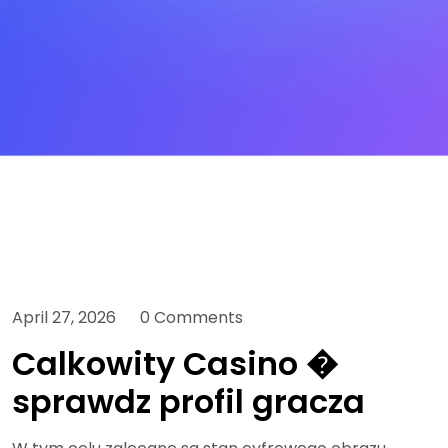
April 27, 2026
0 Comments
Calkowity Casino �
sprawdz profil gracza