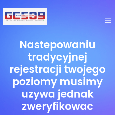
Nastepowaniu
tradycyjnej
rejestracji twojego
poziomy musimy
uzywa jednak
zweryfikowac