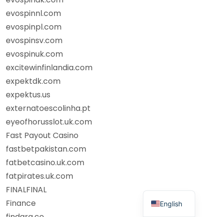
evospinnl.com
evospinpl.com
evospinsv.com
evospinuk.com
excitewinfinlandia.com
expektdk.com
expektus.us
externatoescolinha.pt
eyeofhorusslot.uk.com
Fast Payout Casino
fastbetpakistan.com
fatbetcasino.uk.com
fatpirates.uk.com
FINALFINAL
Finance
English
findara.co