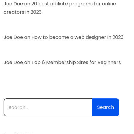
Joe Doe
on
20 best affiliate programs for online
creators in 2023
Joe Doe
on
How to become a web designer in 2023
Joe Doe
on
Top 6 Membership Sites for Beginners
Search