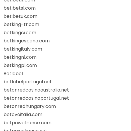
betibetsl.com
betibetuk.com
betking-tr.com
betkingci.com
betkingespana.com
betkingitaly.com
betkingnl.com
betkingpl.com
Betlabel
betlabelportugal.net
betonredcasinoaustralia.net
betonredcasinoportugal.net
betonredhungary.com
betovoitalia.com
betpawafrance.com
betpawakenya.net