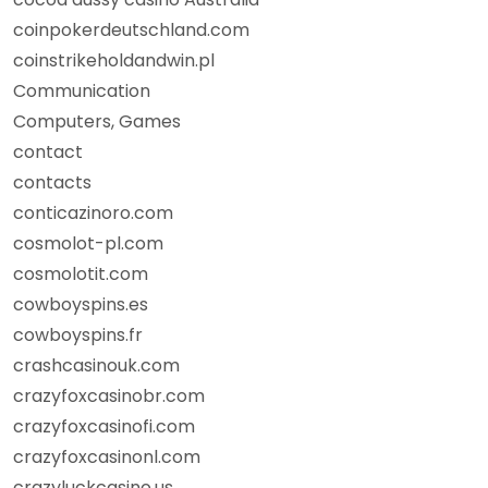
coinpokerdeutschland.com
coinstrikeholdandwin.pl
Communication
Computers, Games
contact
contacts
conticazinoro.com
cosmolot-pl.com
cosmolotit.com
cowboyspins.es
cowboyspins.fr
crashcasinouk.com
crazyfoxcasinobr.com
crazyfoxcasinofi.com
crazyfoxcasinonl.com
crazyluckcasino.us