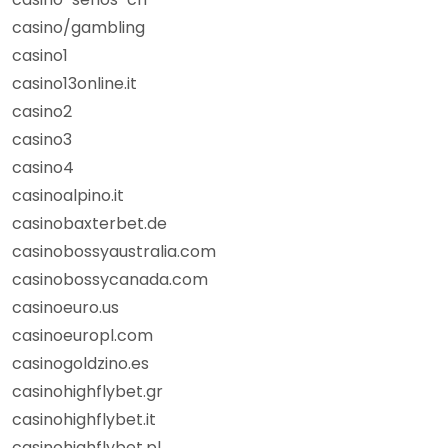
casino/gambling
casino1
casino13online.it
casino2
casino3
casino4
casinoalpino.it
casinobaxterbet.de
casinobossyaustralia.com
casinobossycanada.com
casinoeuro.us
casinoeuropl.com
casinogoldzino.es
casinohighflybet.gr
casinohighflybet.it
casinohighflybet.pl