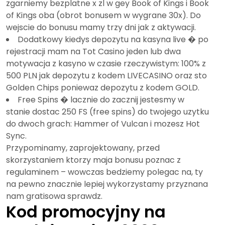
zgarniemy bezplatne x zl w gey Book of Kings i Book
of Kings oba (obrot bonusem w wygrane 30x). Do
wejscie do bonusu mamy trzy dni jak z aktywacji.
Dodatkowy kiedys depozytu na kasyna live � po
rejestracji mam na Tot Casino jeden lub dwa
motywacja z kasyno w czasie rzeczywistym: 100% z
500 PLN jak depozytu z kodem LIVECASINO oraz sto
Golden Chips poniewaz depozytu z kodem GOLD.
Free Spins � lacznie do zacznij jestesmy w
stanie dostac 250 FS (free spins) do twojego uzytku
do dwoch grach: Hammer of Vulcan i mozesz Hot
Sync.
Przypominamy, zaprojektowany, przed
skorzystaniem ktorzy maja bonusu poznac z
regulaminem – wowczas bedziemy polegac na, ty
na pewno znacznie lepiej wykorzystamy przyznana
nam gratisowa sprawdz.
Kod promocyjny na