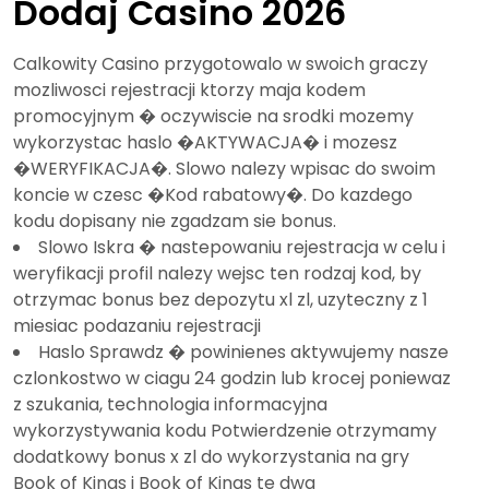
Dodaj Casino 2026
Calkowity Casino przygotowalo w swoich graczy
mozliwosci rejestracji ktorzy maja kodem
promocyjnym � oczywiscie na srodki mozemy
wykorzystac haslo �AKTYWACJA� i mozesz
�WERYFIKACJA�. Slowo nalezy wpisac do swoim
koncie w czesc �Kod rabatowy�. Do kazdego
kodu dopisany nie zgadzam sie bonus.
Slowo Iskra � nastepowaniu rejestracja w celu i
weryfikacji profil nalezy wejsc ten rodzaj kod, by
otrzymac bonus bez depozytu xl zl, uzyteczny z 1
miesiac podazaniu rejestracji
Haslo Sprawdz � powinienes aktywujemy nasze
czlonkostwo w ciagu 24 godzin lub krocej poniewaz
z szukania, technologia informacyjna
wykorzystywania kodu Potwierdzenie otrzymamy
dodatkowy bonus x zl do wykorzystania na gry
Book of Kings i Book of Kings te dwa