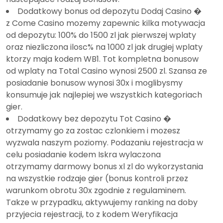
Dodatkowy bonus od depozytu Dodaj Casino �
z Come Casino mozemy zapewnic kilka motywacja
od depozytu: 100% do 1500 zl jak pierwszej wplaty
oraz niezliczona ilosc% na 1000 zl jak drugiej wplaty
ktorzy maja kodem WB1. Tot kompletna bonusow
od wplaty na Total Casino wynosi 2500 zl. Szansa ze
posiadanie bonusow wynosi 30x i moglibysmy
konsumuje jak najlepiej we wszystkich kategoriach
gier.
Dodatkowy bez depozytu Tot Casino �
otrzymamy go za zostac czlonkiem i mozesz
wyzwala naszym poziomy. Podazaniu rejestracja w
celu posiadanie kodem Iskra wylaczona
otrzymamy darmowy bonus xl zl do wykorzystania
na wszystkie rodzaje gier (bonus kontroli przez
warunkom obrotu 30x zgodnie z regulaminem.
Takze w przypadku, aktywujemy ranking na doby
przyjecia rejestracji, to z kodem Weryfikacja