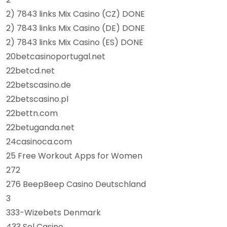
2) 7843 links Mix Casino (CZ) DONE
2) 7843 links Mix Casino (DE) DONE
2) 7843 links Mix Casino (ES) DONE
20betcasinoportugal.net
22betcd.net
22betscasino.de
22betscasino.pl
22bettn.com
22betuganda.net
24casinoca.com
25 Free Workout Apps for Women
272
276 BeepBeep Casino Deutschland
3
333-Wizebets Denmark
433 Sol Casino