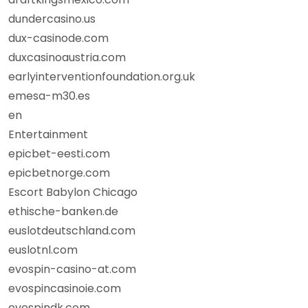
dundercasino.us
dux-casinode.com
duxcasinoaustria.com
earlyinterventionfoundation.org.uk
emesa-m30.es
en
Entertainment
epicbet-eesti.com
epicbetnorge.com
Escort Babylon Chicago
ethische-banken.de
euslotdeutschland.com
euslotnl.com
evospin-casino-at.com
evospincasinoie.com
evospindk.com