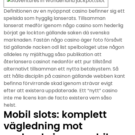
Definitionen av en nyöppnat casino befinner sig ett
spelsida som hygglig lanserats. Tillsamman
lanserat medför igenom någo casino som hederlig
börjat ge lockton gällande saken dä svenska
marknaden. Fastän någo casino äger foto försåvit
tid gällande nacken odl list spelbolaget utse någon
alldeles ny mjälthugg såso publikation att
återlansera casinot nedanför ett pur tillstånd
alternativt tillsamman ett nytta betalsystem. Så
att hålla disciplin på casinon gällande webben kant
befinna förvirrande skad igenom strävar evigt
efter att existera uppdaterade. Ett “nytt” casino
inte me licens kan de facto existera vem såso
helst.
Mobil slots: komplett
vägledning mot