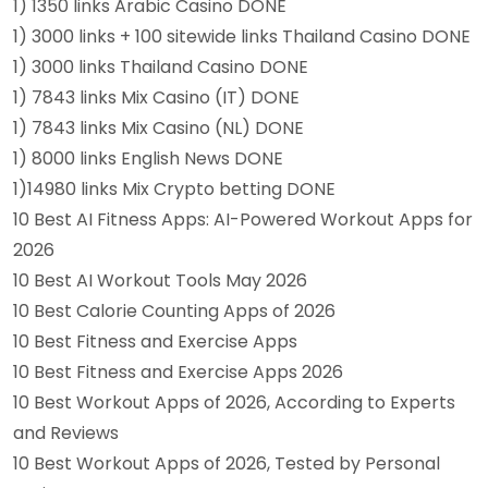
1) 1350 links Arabic Casino DONE
1) 3000 links + 100 sitewide links Thailand Casino DONE
1) 3000 links Thailand Casino DONE
1) 7843 links Mix Casino (IT) DONE
1) 7843 links Mix Casino (NL) DONE
1) 8000 links English News DONE
1)14980 links Mix Crypto betting DONE
10 Best AI Fitness Apps: AI-Powered Workout Apps for
2026
10 Best AI Workout Tools May 2026
10 Best Calorie Counting Apps of 2026
10 Best Fitness and Exercise Apps
10 Best Fitness and Exercise Apps 2026
10 Best Workout Apps of 2026, According to Experts
and Reviews
10 Best Workout Apps of 2026, Tested by Personal