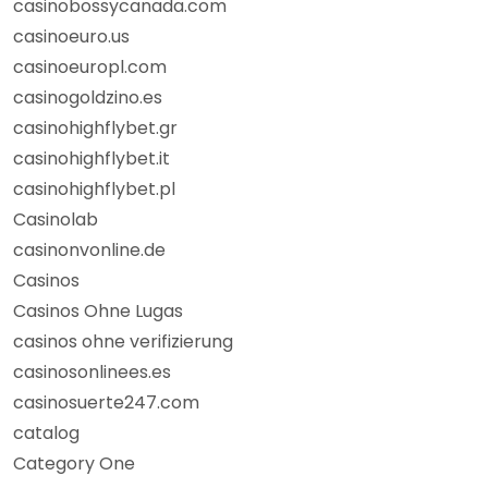
casinobossycanada.com
casinoeuro.us
casinoeuropl.com
casinogoldzino.es
casinohighflybet.gr
casinohighflybet.it
casinohighflybet.pl
Casinolab
casinonvonline.de
Casinos
Casinos Ohne Lugas
casinos ohne verifizierung
casinosonlinees.es
casinosuerte247.com
catalog
Category One