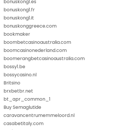
bonuskong1.es
bonuskong1.fr
bonuskong1.it
bonuskonggreece.com
bookmaker
boombetcasinoaustralia.com
boomcasinonederland.com
boomerangbetcasinoaustralia.com
bossy1.be
bossycasino.nl
Britsino
brxbetbr.net
bt_apr_common_1
Buy Semaglutide
caravancentrumemmeloord.nl
casabetitaly.com