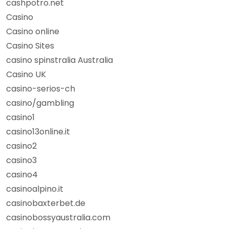
cashpotro.net
Casino
Casino online
Casino Sites
casino spinstralia Australia
Casino UK
casino-serios-ch
casino/gambling
casino1
casino13online.it
casino2
casino3
casino4
casinoalpino.it
casinobaxterbet.de
casinobossyaustralia.com