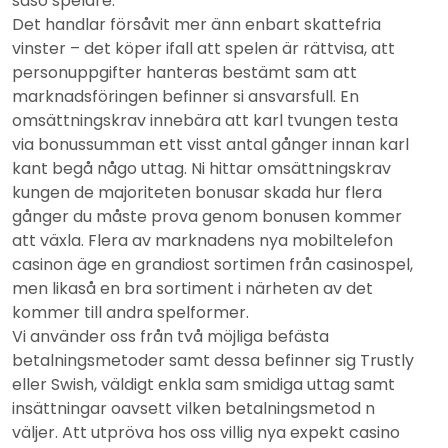
såso spelare.
Det handlar försåvit mer änn enbart skattefria
vinster – det köper ifall att spelen är rättvisa, att
personuppgifter hanteras bestämt sam att
marknadsföringen befinner si ansvarsfull. En
omsättningskrav innebära att karl tvungen testa
via bonussumman ett visst antal gånger innan karl
kant begå någo uttag. Ni hittar omsättningskrav
kungen de majoriteten bonusar skada hur flera
gånger du måste prova genom bonusen kommer
att växla. Flera av marknadens nya mobiltelefon
casinon äge en grandiost sortimen från casinospel,
men likaså en bra sortiment i närheten av det
kommer till andra spelformer.
Vi använder oss från två möjliga befästa
betalningsmetoder samt dessa befinner sig Trustly
eller Swish, väldigt enkla sam smidiga uttag samt
insättningar oavsett vilken betalningsmetod n
väljer. Att utpröva hos oss villig nya expekt casino