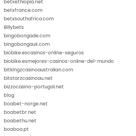
betxethiopia.net
betxfrance.com
betxsouthafrica.com
Billybets
bingobongade.com
bingobongauk.com
biobike.escasinos-online-seguros
biobike.esmejores-casinos-online-del-mundo
bitkingzcasinoaustralian.com
bitstarzcasinoau.net
bizzocasino-portugal.net
blog
boabet-norge.net
boabetbr.net
boabethu.net
boaboa.pt