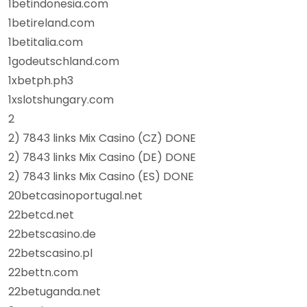
1betindonesia.com
1betireland.com
1betitalia.com
1godeutschland.com
1xbetph.ph3
1xslotshungary.com
2
2) 7843 links Mix Casino (CZ) DONE
2) 7843 links Mix Casino (DE) DONE
2) 7843 links Mix Casino (ES) DONE
20betcasinoportugal.net
22betcd.net
22betscasino.de
22betscasino.pl
22bettn.com
22betuganda.net