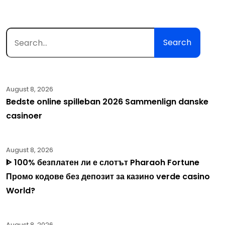
Search
August 8, 2026
Bedste online spilleban 2026 Sammenlign danske
casinoer
August 8, 2026
ᐈ 100% безплатен ли е слотът Pharaoh Fortune
Промо кодове без депозит за казино verde casino
World?
August 8, 2026