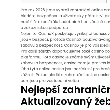
Pro rok 2026 jsme vybrali zahraniční online cas
hledáte bezpečnou a uživatelsky přátelství p
nabízí širokou škálu hudebních her, včetně no
a zákaznickou podporou.
Nejen to, CasinoX poskytuje vynikající bonus
jsou v bezpečí, protože CasinoX používá avan
zábavu a bezpečnost, CasinoX je pro vás ideáln
Pro další zážitky doporučujeme také casino co
platformu. Toto casino je známé svým uživate
zábavu a bezpečnost, casino com je pro vás id
Oba tyto online casino jsou perfektní pro hrači
zážitek. Pokud hledáte zahraniční online casino
com jsou pro vás ideální volba.
Nejlepší zahraničn
Aktualizovaný žeb