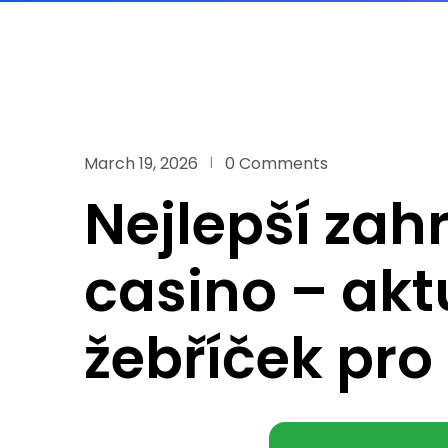
March 19, 2026
0 Comments
Nejlepší zah
casino – akt
žebříček pro