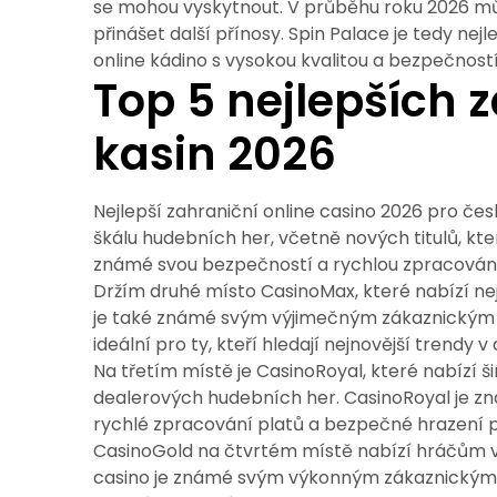
se mohou vyskytnout. V průběhu roku 2026 mů
přinášet další přínosy. Spin Palace je tedy nejl
online kádino s vysokou kvalitou a bezpečností
Top 5 nejlepších 
kasin 2026
Nejlepší zahraniční online casino 2026 pro čes
škálu hudebních her, včetně nových titulů, kt
známé svou bezpečností a rychlou zpracováním 
Držím druhé místo CasinoMax, které nabízí nej
je také známé svým výjimečným zákaznickým ser
ideální pro ty, kteří hledají nejnovější trendy v 
Na třetím místě je CasinoRoyal, které nabízí š
dealerových hudebních her. CasinoRoyal je zn
rychlé zpracování platů a bezpečné hrazení 
CasinoGold na čtvrtém místě nabízí hráčům vý
casino je známé svým výkonným zákaznickým s