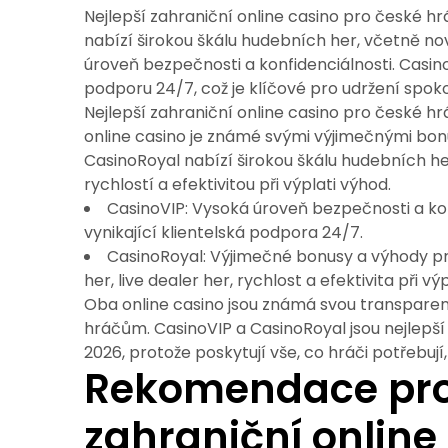
Nejlepší zahraniční online casino pro české hr
nabízí širokou škálu hudebních her, včetně no
úroveň bezpečnosti a konfidenciálnosti. Casino
podporu 24/7, což je klíčové pro udržení spok
Nejlepší zahraniční online casino pro české h
online casino je známé svými výjimečnými bon
CasinoRoyal nabízí širokou škálu hudebních her
rychlostí a efektivitou při výplati výhod.
CasinoVIP: Vysoká úroveň bezpečnosti a kon
vynikající klientelská podpora 24/7.
CasinoRoyal: Výjimečné bonusy a výhody pro
her, live dealer her, rychlost a efektivita při vý
Oba online casino jsou známá svou transparen
hráčům. CasinoVIP a CasinoRoyal jsou nejlepší
2026, protože poskytují vše, co hráči potřebují,
Rekomendace pro 
zahraniční online