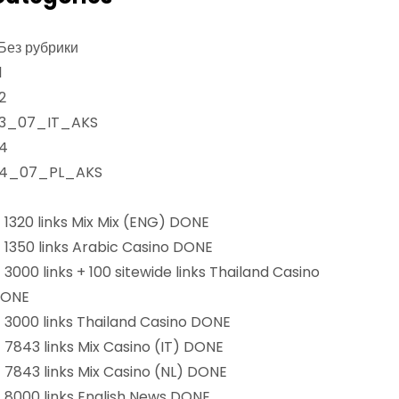
 Без рубрики
1
2
3_07_IT_AKS
4
4_07_PL_AKS
) 1320 links Mix Mix (ENG) DONE
) 1350 links Arabic Casino DONE
) 3000 links + 100 sitewide links Thailand Casino
ONE
) 3000 links Thailand Casino DONE
) 7843 links Mix Casino (IT) DONE
) 7843 links Mix Casino (NL) DONE
) 8000 links English News DONE