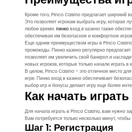
Кроме того, Pinco Casino предлагает широкий вы
Это позволяет игрокам выбрать игру, которая лу
любое время.
пинко
вход в казино также обеспе
обеспечивая им безопасное и комфортное игров
Еще одним преимуществом игры в Pinco Casino
промокоды. Пинко казино регулярно предлагает 
позволяет им увеличить свой банкрол и наслади
новых игроков, которые только начали играть в к
В целом, Pinco Casino – это отличное место дл
игре. Пинко вход в казино обеспечивает безопа
выбор игр и бонусы делают игру еще более инте
Как начать играть
Для начала играть в Pinco Casino, вам нужно з
Вам потребуется только несколько минут, чтобы с
Шаг 1: Регистрация