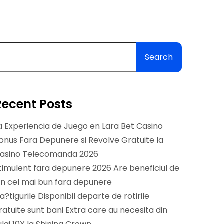
Search
Recent Posts
a Experiencia de Juego en Lara Bet Casino
onus Fara Depunere si Revolve Gratuite la
asino Telecomanda 2026
timulent fara depunere 2026 Are beneficiul de
in cel mai bun fara depunere
a?tigurile Disponibil departe de rotirile
ratuite sunt bani Extra care au necesita din