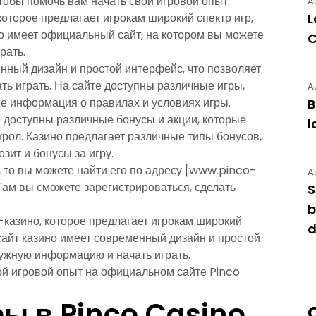
тобы помочь вам начать свой игровой опыт.
A
которое предлагает игрокам широкий спектр игр,
L
но имеет официальный сайт, на котором вы можете
C
рать.
ный дизайн и простой интерфейс, что позволяет
ь играть. На сайте доступны различные игры,
A
кже информация о правилах и условиях игры.
B
o доступны различные бонусы и акции, которые
l
крол. Казино предлагает различные типы бонусов,
зит и бонусы за игру.
 то вы можете найти его по адресу [www.pinco-
A
ам вы сможете зарегистрироваться, сделать
S
b
-казино, которое предлагает игрокам широкий
d
сайт казино имеет современный дизайн и простой
нужную информацию и начать играть.
вой игровой опыт на официальном сайте Pinco
ы в Pinco Casino