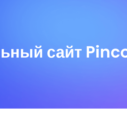
ьный сайт Pinco