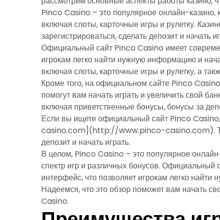
рассмотрим основные аспекты работы казино, ч
Pinco Casino – это популярное онлайн-казино, 
включая слоты, карточные игры и рулетку. Кази
зарегистрироваться, сделать депозит и начать иг
Официальный сайт Pinco Casino имеет современ
игрокам легко найти нужную информацию и начат
включая слоты, карточные игры и рулетку, а та
Кроме того, на официальном сайте Pinco Casin
помогут вам начать играть и увеличить свой бан
включая приветственные бонусы, бонусы за депо
Если вы ищете официальный сайт Pinco Casino,
casino.com](http://www.pinco-casino.com). Т
депозит и начать играть.
В целом, Pinco Casino – это популярное онлайн
спектр игр и различных бонусов. Официальный 
интерфейс, что позволяет игрокам легко найти 
Надеемся, что это обзор поможет вам начать с
Casino.
Преимущества игр