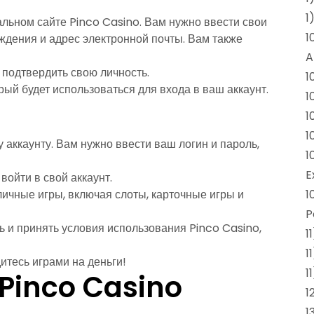
1
льном сайте Pinco Casino. Вам нужно ввести свои
1
ждения и адрес электронной почты. Вам также
A
 подтвердить свою личность.
1
ый будет использоваться для входа в ваш аккаунт.
1
1
1
 аккаунту. Вам нужно ввести ваш логин и пароль,
1
E
войти в свой аккаунт.
личные игры, включая слоты, карточные игры и
1
P
ь и принять условия использования Pinco Casino,
1
1
итесь играми на деньги!
1
 Pinco Casino
1
1