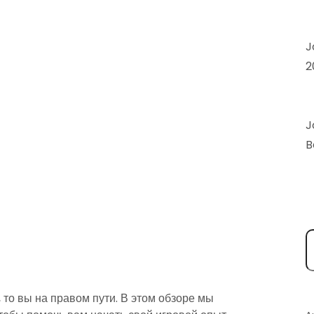
J
2
J
B
то вы на правом пути. В этом обзоре мы