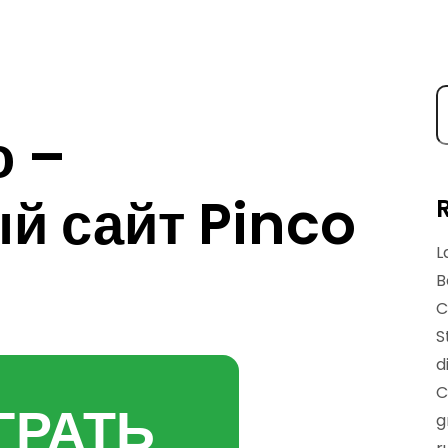
о –
 сайт Pinco
L
B
C
S
d
C
ГРАТЬ
g