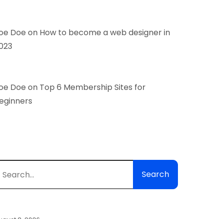
oe Doe
on
How to become a web designer in
023
oe Doe
on
Top 6 Membership Sites for
eginners
Search