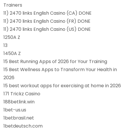
Trainers
11) 2470 links English Casino (CA) DONE
11) 2470 links English Casino (FR) DONE
11) 2470 links English Casino (US) DONE
1250A Z
13
1450A Z
15 Best Running Apps of 2026 for Your Training
15 Best Wellness Apps to Transform Your Health in
2026
15 best workout apps for exercising at home in 2026
171 Trickz Casino
188betlink.win
1bet-us.us
1betbrasil.net
1betdeutsch.com