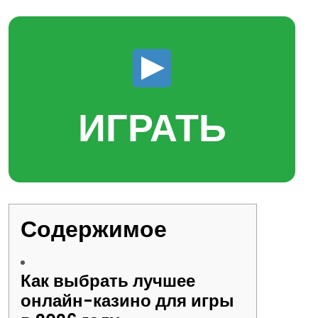
ИГРАТЬ
Содержимое
Как выбрать лучшее
онлайн-казино для игры