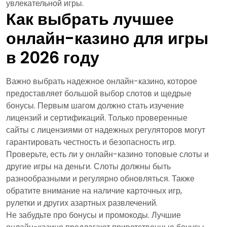
увлекательной игры.
Как выбрать лучшее
онлайн-казино для игры
в 2026 году
Важно выбрать надежное онлайн-казино, которое
предоставляет большой выбор слотов и щедрые
бонусы. Первым шагом должно стать изучение
лицензий и сертификаций. Только проверенные
сайты с лицензиями от надежных регуляторов могут
гарантировать честность и безопасность игр.
Проверьте, есть ли у онлайн-казино топовые слоты и
другие игры на деньги. Слоты должны быть
разнообразными и регулярно обновляться. Также
обратите внимание на наличие карточных игр,
рулетки и других азартных развлечений.
Не забудьте про бонусы и промокоды. Лучшие