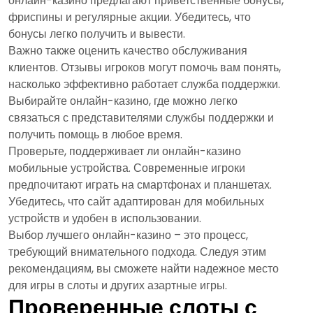
онлайн-казино предлагают приветственные бонусы,
фриспины и регулярные акции. Убедитесь, что
бонусы легко получить и вывести.
Важно также оценить качество обслуживания
клиентов. Отзывы игроков могут помочь вам понять,
насколько эффективно работает служба поддержки.
Выбирайте онлайн-казино, где можно легко
связаться с представителями службы поддержки и
получить помощь в любое время.
Проверьте, поддерживает ли онлайн-казино
мобильные устройства. Современные игроки
предпочитают играть на смартфонах и планшетах.
Убедитесь, что сайт адаптирован для мобильных
устройств и удобен в использовании.
Выбор лучшего онлайн-казино – это процесс,
требующий внимательного подхода. Следуя этим
рекомендациям, вы сможете найти надежное место
для игры в слоты и других азартные игры.
Проверенные слоты с