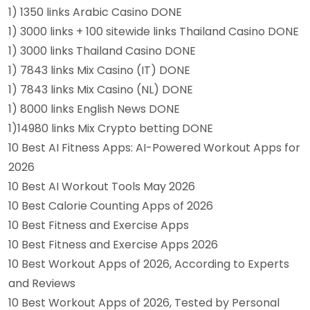
1) 1350 links Arabic Casino DONE
1) 3000 links + 100 sitewide links Thailand Casino DONE
1) 3000 links Thailand Casino DONE
1) 7843 links Mix Casino (IT) DONE
1) 7843 links Mix Casino (NL) DONE
1) 8000 links English News DONE
1)14980 links Mix Crypto betting DONE
10 Best AI Fitness Apps: AI-Powered Workout Apps for
2026
10 Best AI Workout Tools May 2026
10 Best Calorie Counting Apps of 2026
10 Best Fitness and Exercise Apps
10 Best Fitness and Exercise Apps 2026
10 Best Workout Apps of 2026, According to Experts
and Reviews
10 Best Workout Apps of 2026, Tested by Personal