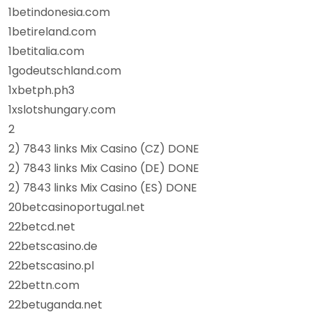
1betindonesia.com
1betireland.com
1betitalia.com
1godeutschland.com
1xbetph.ph3
1xslotshungary.com
2
2) 7843 links Mix Casino (CZ) DONE
2) 7843 links Mix Casino (DE) DONE
2) 7843 links Mix Casino (ES) DONE
20betcasinoportugal.net
22betcd.net
22betscasino.de
22betscasino.pl
22bettn.com
22betuganda.net