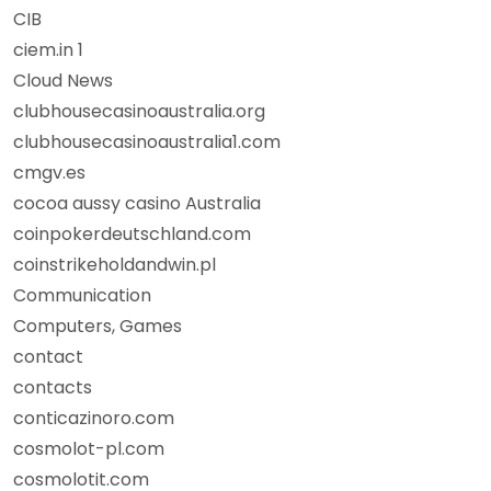
CIB
ciem.in 1
Cloud News
clubhousecasinoaustralia.org
clubhousecasinoaustralia1.com
cmgv.es
cocoa aussy casino Australia
coinpokerdeutschland.com
coinstrikeholdandwin.pl
Communication
Computers, Games
contact
contacts
conticazinoro.com
cosmolot-pl.com
cosmolotit.com