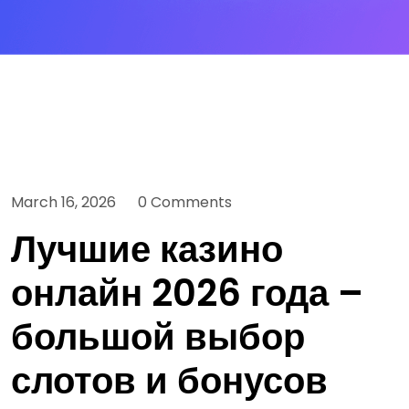
March 16, 2026
0 Comments
Лучшие казино
онлайн 2026 года –
большой выбор
слотов и бонусов