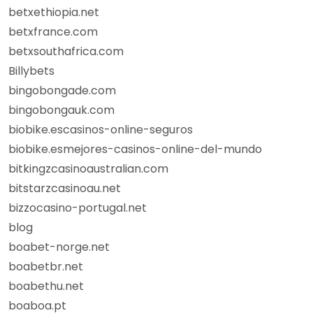
betxethiopia.net
betxfrance.com
betxsouthafrica.com
Billybets
bingobongade.com
bingobongauk.com
biobike.escasinos-online-seguros
biobike.esmejores-casinos-online-del-mundo
bitkingzcasinoaustralian.com
bitstarzcasinoau.net
bizzocasino-portugal.net
blog
boabet-norge.net
boabetbr.net
boabethu.net
boaboa.pt