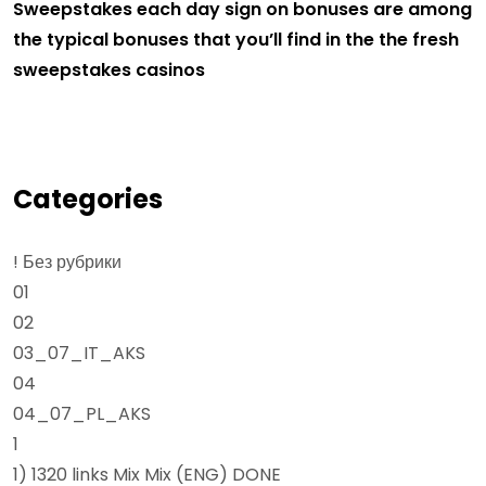
Sweepstakes each day sign on bonuses are among
the typical bonuses that you’ll find in the the fresh
sweepstakes casinos
Categories
! Без рубрики
01
02
03_07_IT_AKS
04
04_07_PL_AKS
1
1) 1320 links Mix Mix (ENG) DONE