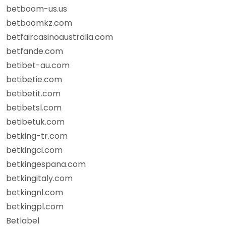
betboom-us.us
betboomkz.com
betfaircasinoaustralia.com
betfande.com
betibet-au.com
betibetie.com
betibetit.com
betibetsl.com
betibetuk.com
betking-tr.com
betkingci.com
betkingespana.com
betkingitaly.com
betkingnl.com
betkingpl.com
Betlabel