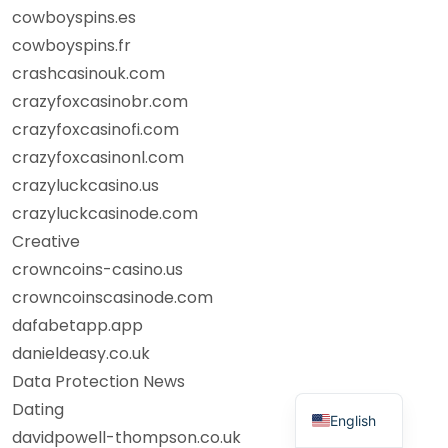
cowboyspins.es
cowboyspins.fr
crashcasinouk.com
crazyfoxcasinobr.com
crazyfoxcasinofi.com
crazyfoxcasinonl.com
crazyluckcasino.us
crazyluckcasinode.com
Creative
crowncoins-casino.us
crowncoinscasinode.com
dafabetapp.app
danieldeasy.co.uk
Data Protection News
Dating
English
davidpowell-thompson.co.uk