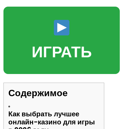
ИГРАТЬ
Содержимое
Как выбрать лучшее
онлайн-казино для игры