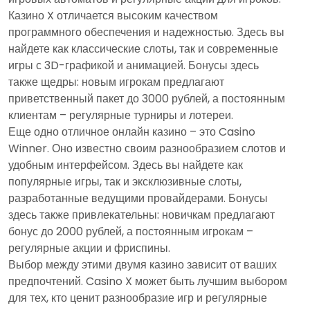
Казино X отличается высоким качеством
программного обеспечения и надежностью. Здесь вы
найдете как классические слоты, так и современные
игры с 3D-графикой и анимацией. Бонусы здесь
также щедры: новым игрокам предлагают
приветственный пакет до 3000 рублей, а постоянным
клиентам – регулярные турниры и лотереи.
Еще одно отличное онлайн казино – это Casino
Winner. Оно известно своим разнообразием слотов и
удобным интерфейсом. Здесь вы найдете как
популярные игры, так и эксклюзивные слоты,
разработанные ведущими провайдерами. Бонусы
здесь также привлекательны: новичкам предлагают
бонус до 2000 рублей, а постоянным игрокам –
регулярные акции и фриспины.
Выбор между этими двумя казино зависит от ваших
предпочтений. Casino X может быть лучшим выбором
для тех, кто ценит разнообразие игр и регулярные