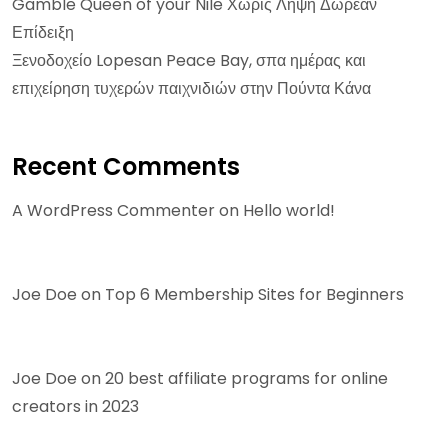
Gamble Queen of your Nile Χωρίς Λήψη Δωρεάν
Επίδειξη
Ξενοδοχείο Lopesan Peace Bay, σπα ημέρας και
επιχείρηση τυχερών παιχνιδιών στην Πούντα Κάνα
Recent Comments
A WordPress Commenter
on
Hello world!
Joe Doe
on
Top 6 Membership Sites for Beginners
Joe Doe
on
20 best affiliate programs for online
creators in 2023