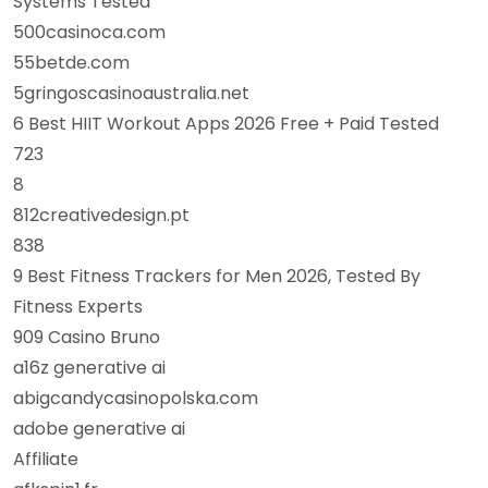
Systems Tested
500casinoca.com
55betde.com
5gringoscasinoaustralia.net
6 Best HIIT Workout Apps 2026 Free + Paid Tested
723
8
812creativedesign.pt
838
9 Best Fitness Trackers for Men 2026, Tested By
Fitness Experts
909 Casino Bruno
a16z generative ai
abigcandycasinopolska.com
adobe generative ai
Affiliate