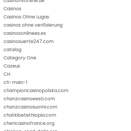
casinonvonline.de
Casinos
Casinos Ohne Lugas
casinos ohne verifizierung
casinosonlinees.es
casinosuerte247.com
catalog
Category One
Cazeus
CH
ch-main-1
championcasinopolska.com
chanzcasinoeesti.com
chanzcasinosuomi.com
chatkibetethiopia.com
chericasinofrance.org