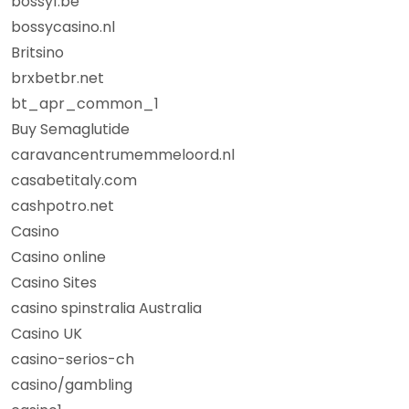
bossy1.be
bossycasino.nl
Britsino
brxbetbr.net
bt_apr_common_1
Buy Semaglutide
caravancentrumemmeloord.nl
casabetitaly.com
cashpotro.net
Casino
Casino online
Casino Sites
casino spinstralia Australia
Casino UK
casino-serios-ch
casino/gambling