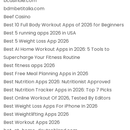
bcasinoie.com
bdmbetitalia.com
Beef Casino
Best 10 Full Body Workout Apps of 2026 for Beginners
Best 5 running apps 2026 in USA
Best 5 Weight Loss App 2026
Best AI Home Workout Apps in 2026: 5 Tools to
Supercharge Your Fitness Routine
Best fitness apps 2026
Best Free Meal Planning Apps in 2026
Best Nutrition Apps 2026: Nutritionist Approved
Best Nutrition Tracker Apps in 2026: Top 7 Picks
Best Online Workout Of 2026, Tested By Editors
Best Weight Loss Apps For iPhone In 2026
Best Weightlifting Apps 2026
Best Workout Apps 2026