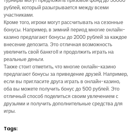
турниры могут предложить призовой фонд до 50000
рублей, который разыгрывается между всеми
участниками.
Кроме того, игроки могут рассчитывать на сезонные
бонусы. Например, в зимний период многие онлайн-
казино предлагают бонусы до 2000 рублей за каждое
внесение депозита. Это отличная возможность
увеличить свой банкroll и продолжить играть на
реальные деньги.
Также стоит отметить, что многие онлайн-казино
предлагают бонусы за приведение друзей. Например,
если вы пригласите друга играть в онлайн-казино,
оба вы можете получить бонус до 500 рублей. Это
отличный способ поделиться своим увлечением с
друзьями и получить дополнительные средства для
игры.
Tags: