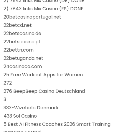
2) 7843 links Mix Casino (DE) DONE
2) 7843 links Mix Casino (ES) DONE
20betcasinoportugal.net
22betcd.net
22betscasino.de
22betscasino.pl
22bettn.com
22betuganda.net
24casinoca.com
25 Free Workout Apps for Women
272
276 BeepBeep Casino Deutschland
3
333-Wizebets Denmark
433 Sol Casino
5 Best AI Fitness Coaches 2026 Smart Training