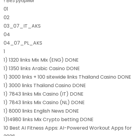
! Без рубрики
01
02
03_07_IT_AKS
04
04_07_PL_AKS
1
1) 1320 links Mix Mix (ENG) DONE
1) 1350 links Arabic Casino DONE
1) 3000 links + 100 sitewide links Thailand Casino DONE
1) 3000 links Thailand Casino DONE
1) 7843 links Mix Casino (IT) DONE
1) 7843 links Mix Casino (NL) DONE
1) 8000 links English News DONE
1)14980 links Mix Crypto betting DONE
10 Best AI Fitness Apps: AI-Powered Workout Apps for