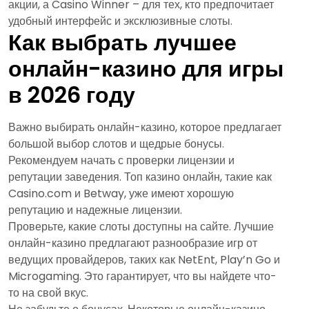
акции, а Casino Winner – для тех, кто предпочитает
удобный интерфейс и эксклюзивные слоты.
Как выбрать лучшее
онлайн-казино для игры
в 2026 году
Важно выбирать онлайн-казино, которое предлагает
большой выбор слотов и щедрые бонусы.
Рекомендуем начать с проверки лицензии и
репутации заведения. Топ казино онлайн, такие как
Casino.com и Betway, уже имеют хорошую
репутацию и надежные лицензии.
Проверьте, какие слоты доступны на сайте. Лучшие
онлайн-казино предлагают разнообразие игр от
ведущих провайдеров, таких как NetEnt, Play’n Go и
Microgaming. Это гарантирует, что вы найдете что-
то на свой вкус.