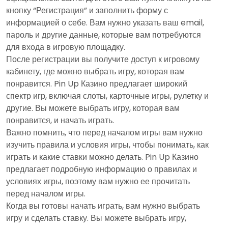
кнопку “Регистрация” и заполнить форму с
информацией о себе. Вам нужно указать ваш email,
пароль и другие данные, которые вам потребуются
для входа в игровую площадку.
После регистрации вы получите доступ к игровому
кабинету, где можно выбрать игру, которая вам
понравится. Pin Up Казино предлагает широкий
спектр игр, включая слоты, карточные игры, рулетку и
другие. Вы можете выбрать игру, которая вам
понравится, и начать играть.
Важно помнить, что перед началом игры вам нужно
изучить правила и условия игры, чтобы понимать, как
играть и какие ставки можно делать. Pin Up Казино
предлагает подробную информацию о правилах и
условиях игры, поэтому вам нужно ее прочитать
перед началом игры.
Когда вы готовы начать играть, вам нужно выбрать
игру и сделать ставку. Вы можете выбрать игру,