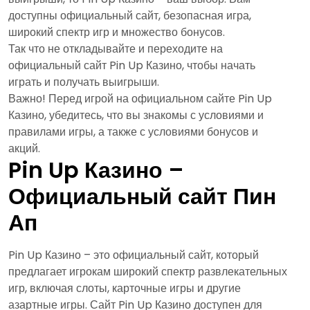
доступны официальный сайт, безопасная игра,
широкий спектр игр и множество бонусов.
Так что не откладывайте и переходите на
официальный сайт Pin Up Казино, чтобы начать
играть и получать выигрыши.
Важно! Перед игрой на официальном сайте Pin Up
Казино, убедитесь, что вы знакомы с условиями и
правилами игры, а также с условиями бонусов и
акций.
Pin Up Казино –
Официальный сайт Пин
Ап
Pin Up Казино – это официальный сайт, который
предлагает игрокам широкий спектр развлекательных
игр, включая слоты, карточные игры и другие
азартные игры. Сайт Pin Up Казино доступен для