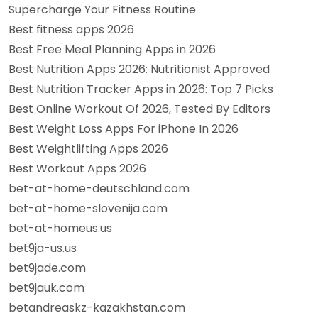
Supercharge Your Fitness Routine
Best fitness apps 2026
Best Free Meal Planning Apps in 2026
Best Nutrition Apps 2026: Nutritionist Approved
Best Nutrition Tracker Apps in 2026: Top 7 Picks
Best Online Workout Of 2026, Tested By Editors
Best Weight Loss Apps For iPhone In 2026
Best Weightlifting Apps 2026
Best Workout Apps 2026
bet-at-home-deutschland.com
bet-at-home-slovenija.com
bet-at-homeus.us
bet9ja-us.us
bet9jade.com
bet9jauk.com
betandreaskz-kazakhstan.com