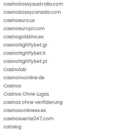
casinobossyaustralia.com
casinobossycanada.com
casinoeuro.us
casinoeuropl.com
casinogoldzino.es
casinohighflybet.gr
casinohighflybet.it
casinohighflybet.pl
Casinolab
casinonvonline.de
Casinos
Casinos Ohne Lugas
casinos ohne verifizierung
casinosonlinees.es
casinosuerte247.com
catalog