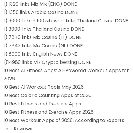
1) 1320 links Mix Mix (ENG) DONE
1) 1350 links Arabic Casino DONE
1) 3000 links + 100 sitewide links Thailand Casino DONE
1) 3000 links Thailand Casino DONE
1) 7843 links Mix Casino (IT) DONE
1) 7843 links Mix Casino (NL) DONE
1) 8000 links English News DONE
1)14980 links Mix Crypto betting DONE
10 Best AI Fitness Apps: AI-Powered Workout Apps for
2026
10 Best AI Workout Tools May 2026
10 Best Calorie Counting Apps of 2026
10 Best Fitness and Exercise Apps
10 Best Fitness and Exercise Apps 2026
10 Best Workout Apps of 2026, According to Experts
and Reviews