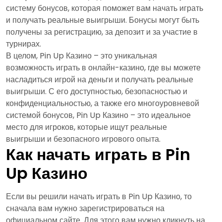
систему бонусов, которая поможет вам начать играть
и получать реальные выигрыши. Бонусы могут быть
получены за регистрацию, за депозит и за участие в
турнирах.
В целом, Pin Up Казино – это уникальная
возможность играть в онлайн-казино, где вы можете
насладиться игрой на деньги и получать реальные
выигрыши. С его доступностью, безопасностью и
конфиденциальностью, а также его многоуровневой
системой бонусов, Pin Up Казино – это идеальное
место для игроков, которые ищут реальные
выигрыши и безопасного игрового опыта.
Как начать играть в Pin
Up Казино
Если вы решили начать играть в Pin Up Казино, то
сначала вам нужно зарегистрироваться на
официальном сайте. Для этого вам нужно кликнуть на