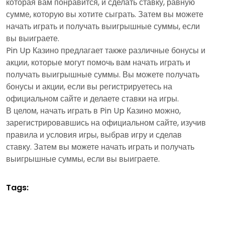
которая вам понравится, и сделать ставку, равную
сумме, которую вы хотите сыграть. Затем вы можете
начать играть и получать выигрышные суммы, если
вы выиграете.
Pin Up Казино предлагает также различные бонусы и
акции, которые могут помочь вам начать играть и
получать выигрышные суммы. Вы можете получать
бонусы и акции, если вы регистрируетесь на
официальном сайте и делаете ставки на игры.
В целом, начать играть в Pin Up Казино можно,
зарегистрировавшись на официальном сайте, изучив
правила и условия игры, выбрав игру и сделав
ставку. Затем вы можете начать играть и получать
выигрышные суммы, если вы выиграете.
Tags: