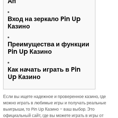
Ап
Вход на зеркало Pin Up
Казино
Преимущества и функции
Pin Up Казино
Как начать играть в Pin
Up Казино
Если вы ищете надежное и проверенное казино, где
можно играть в любимые игры и получать реальные
выигрыши, то Pin Up Казино – ваш выбор. Это
официальный сайт, где вы можете играть в игры от