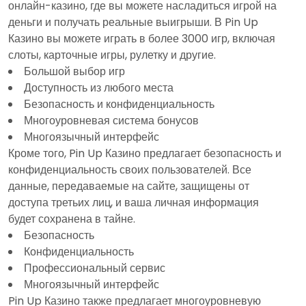
онлайн-казино, где вы можете насладиться игрой на
деньги и получать реальные выигрыши. В Pin Up
Казино вы можете играть в более 3000 игр, включая
слоты, карточные игры, рулетку и другие.
Большой выбор игр
Доступность из любого места
Безопасность и конфиденциальность
Многоуровневая система бонусов
Многоязычный интерфейс
Кроме того, Pin Up Казино предлагает безопасность и
конфиденциальность своих пользователей. Все
данные, передаваемые на сайте, защищены от
доступа третьих лиц, и ваша личная информация
будет сохранена в тайне.
Безопасность
Конфиденциальность
Профессиональный сервис
Многоязычный интерфейс
Pin Up Казино также предлагает многоуровневую