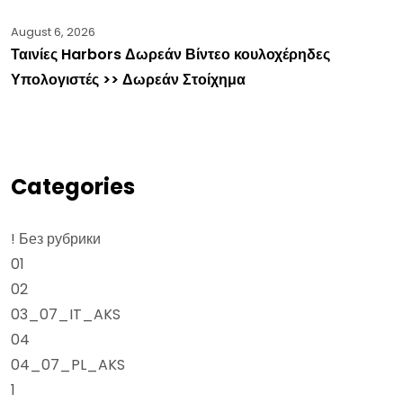
August 6, 2026
Ταινίες Harbors Δωρεάν Βίντεο κουλοχέρηδες
Υπολογιστές >> Δωρεάν Στοίχημα
Categories
! Без рубрики
01
02
03_07_IT_AKS
04
04_07_PL_AKS
1