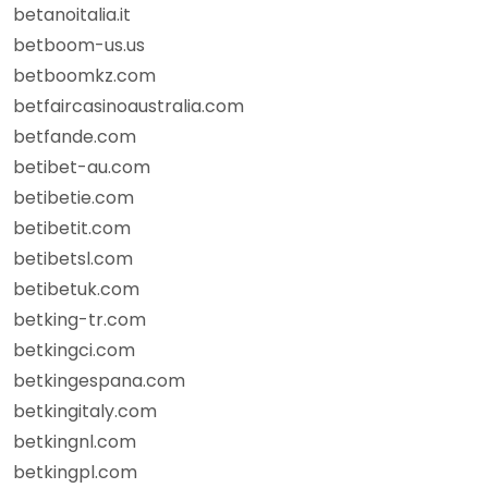
betanoitalia.it
betboom-us.us
betboomkz.com
betfaircasinoaustralia.com
betfande.com
betibet-au.com
betibetie.com
betibetit.com
betibetsl.com
betibetuk.com
betking-tr.com
betkingci.com
betkingespana.com
betkingitaly.com
betkingnl.com
betkingpl.com