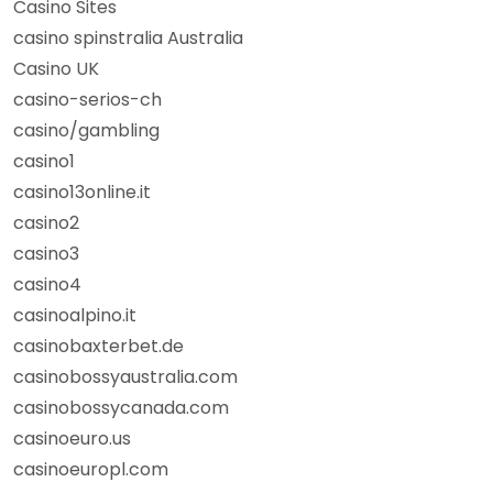
Casino Sites
casino spinstralia Australia
Casino UK
casino-serios-ch
casino/gambling
casino1
casino13online.it
casino2
casino3
casino4
casinoalpino.it
casinobaxterbet.de
casinobossyaustralia.com
casinobossycanada.com
casinoeuro.us
casinoeuropl.com