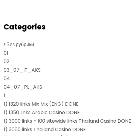
Categories
! Без рубрики
01
02
03_07_IT_AKS
04
04_07_PL_AKS
1
1) 1320 links Mix Mix (ENG) DONE
1) 1350 links Arabic Casino DONE
1) 3000 links + 100 sitewide links Thailand Casino DONE
1) 3000 links Thailand Casino DONE