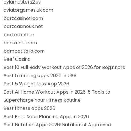
aviamasters2.us
aviatorgames.uk.com
barzcasinofi.com
barzcasinouk.net
baxterbet1.gr
bcasinoie.com
bdmbetitalia.com
Beef Casino
Best 10 Full Body Workout Apps of 2026 for Beginners
Best 5 running apps 2026 in USA
Best 5 Weight Loss App 2026
Best AI Home Workout Apps in 2026: 5 Tools to
Supercharge Your Fitness Routine
Best fitness apps 2026
Best Free Meal Planning Apps in 2026
Best Nutrition Apps 2026: Nutritionist Approved