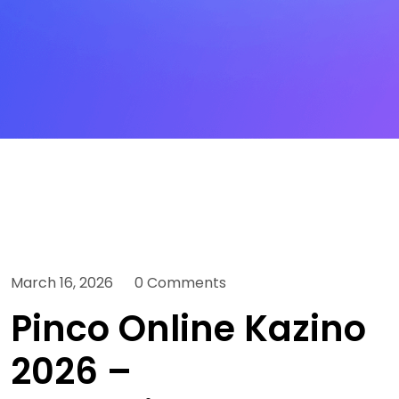
March 16, 2026
0 Comments
Pinco Online Kazino
2026 –