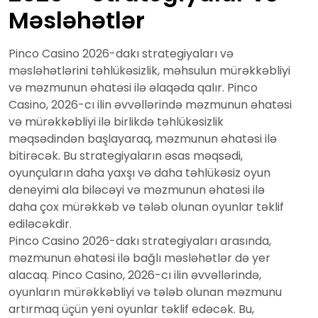
Məsləhətlər
Pinco Casino 2026-dakı strategiyaları və
məsləhətlərini təhlükəsizlik, məhsulun mürəkkəbliyi
və məzmunun əhatəsi ilə əlaqəda qalır. Pinco
Casino, 2026-cı ilin əvvəllərində məzmunun əhatəsi
və mürəkkəbliyi ilə birlikdə təhlükəsizlik
məqsədindən başlayaraq, məzmunun əhatəsi ilə
bitirəcək. Bu strategiyaların əsas məqsədi,
oyunçuların daha yaxşı və daha təhlükəsiz oyun
deneyimi ala biləcəyi və məzmunun əhatəsi ilə
daha çox mürəkkəb və tələb olunan oyunlar təklif
ediləcəkdir.
Pinco Casino 2026-dakı strategiyaları arasında,
məzmunun əhatəsi ilə bağlı məsləhətlər də yer
alacaq. Pinco Casino, 2026-cı ilin əvvəllərində,
oyunların mürəkkəbliyi və tələb olunan məzmunu
artırmaq üçün yeni oyunlar təklif edəcək. Bu,