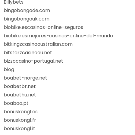
Billybets
bingobongade.com
bingobongauk.com
biobike.escasinos-online-seguros
biobike.esmejores-casinos-online-del-mundo
bitkingzcasinoaustralian.com
bitstarzcasinoau.net
bizzocasino-portugal.net
blog
boabet-norge.net
boabetbr.net
boabethu.net
boaboa.pt
bonuskong1.es
bonuskong1.fr
bonuskong1.it