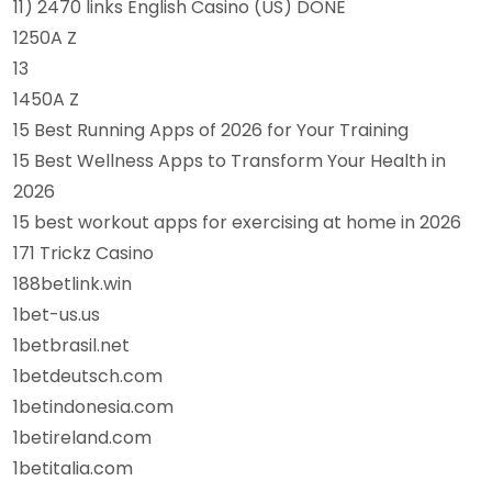
11) 2470 links English Casino (US) DONE
1250A Z
13
1450A Z
15 Best Running Apps of 2026 for Your Training
15 Best Wellness Apps to Transform Your Health in
2026
15 best workout apps for exercising at home in 2026
171 Trickz Casino
188betlink.win
1bet-us.us
1betbrasil.net
1betdeutsch.com
1betindonesia.com
1betireland.com
1betitalia.com