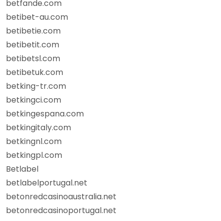
betfande.com
betibet-au.com
betibetie.com
betibetit.com
betibetsl.com
betibetuk.com
betking-tr.com
betkingci.com
betkingespana.com
betkingitaly.com
betkingnl.com
betkingpl.com
Betlabel
betlabelportugal.net
betonredcasinoaustralia.net
betonredcasinoportugal.net