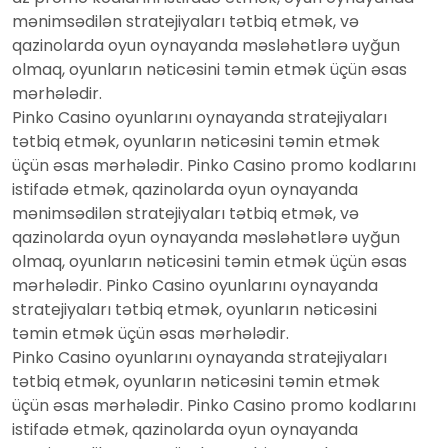
mənimsədilən stratejiyaları tətbiq etmək, və
qazinolarda oyun oynayanda məsləhətlərə uyğun
olmaq, oyunların nəticəsini təmin etmək üçün əsas
mərhələdir.
Pinko Casino oyunlarını oynayanda stratejiyaları
tətbiq etmək, oyunların nəticəsini təmin etmək
üçün əsas mərhələdir. Pinko Casino promo kodlarını
istifadə etmək, qazinolarda oyun oynayanda
mənimsədilən stratejiyaları tətbiq etmək, və
qazinolarda oyun oynayanda məsləhətlərə uyğun
olmaq, oyunların nəticəsini təmin etmək üçün əsas
mərhələdir. Pinko Casino oyunlarını oynayanda
stratejiyaları tətbiq etmək, oyunların nəticəsini
təmin etmək üçün əsas mərhələdir.
Pinko Casino oyunlarını oynayanda stratejiyaları
tətbiq etmək, oyunların nəticəsini təmin etmək
üçün əsas mərhələdir. Pinko Casino promo kodlarını
istifadə etmək, qazinolarda oyun oynayanda