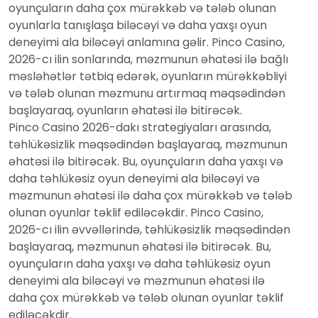
oyunçuların daha çox mürəkkəb və tələb olunan
oyunlarla tanışlaşa biləcəyi və daha yaxşı oyun
deneyimi ala biləcəyi anlamına gəlir. Pinco Casino,
2026-cı ilin sonlarında, məzmunun əhatəsi ilə bağlı
məsləhətlər tətbiq edərək, oyunların mürəkkəbliyi
və tələb olunan məzmunu artırmaq məqsədindən
başlayaraq, oyunların əhatəsi ilə bitirəcək.
Pinco Casino 2026-dakı strategiyaları arasında,
təhlükəsizlik məqsədindən başlayaraq, məzmunun
əhatəsi ilə bitirəcək. Bu, oyunçuların daha yaxşı və
daha təhlükəsiz oyun deneyimi ala biləcəyi və
məzmunun əhatəsi ilə daha çox mürəkkəb və tələb
olunan oyunlar təklif ediləcəkdir. Pinco Casino,
2026-cı ilin əvvəllərində, təhlükəsizlik məqsədindən
başlayaraq, məzmunun əhatəsi ilə bitirəcək. Bu,
oyunçuların daha yaxşı və daha təhlükəsiz oyun
deneyimi ala biləcəyi və məzmunun əhatəsi ilə
daha çox mürəkkəb və tələb olunan oyunlar təklif
ediləcəkdir.