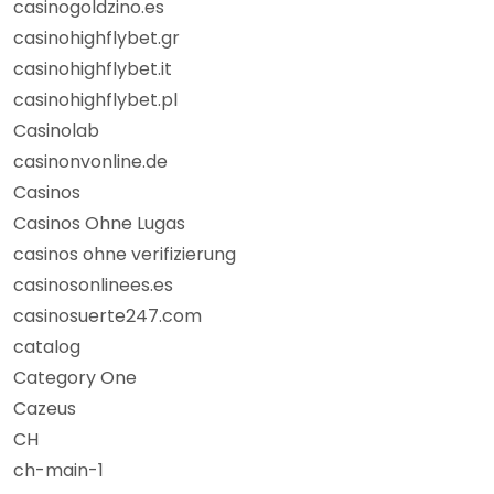
casinogoldzino.es
casinohighflybet.gr
casinohighflybet.it
casinohighflybet.pl
Casinolab
casinonvonline.de
Casinos
Casinos Ohne Lugas
casinos ohne verifizierung
casinosonlinees.es
casinosuerte247.com
catalog
Category One
Cazeus
CH
ch-main-1