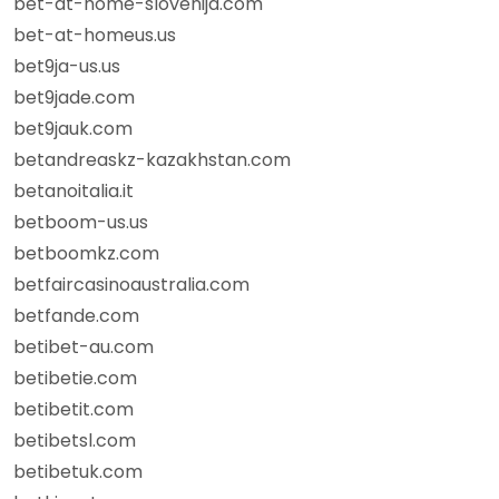
bet-at-home-slovenija.com
bet-at-homeus.us
bet9ja-us.us
bet9jade.com
bet9jauk.com
betandreaskz-kazakhstan.com
betanoitalia.it
betboom-us.us
betboomkz.com
betfaircasinoaustralia.com
betfande.com
betibet-au.com
betibetie.com
betibetit.com
betibetsl.com
betibetuk.com