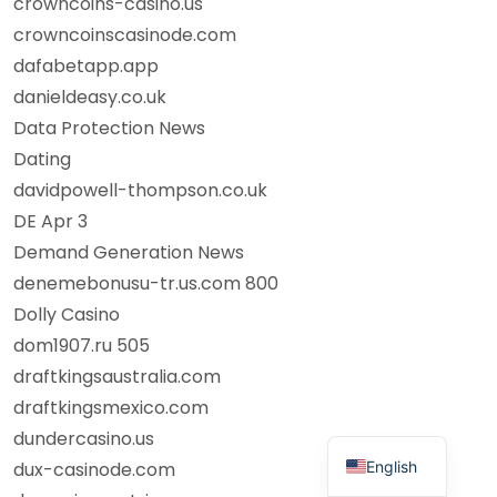
crowncoins-casino.us
crowncoinscasinode.com
dafabetapp.app
danieldeasy.co.uk
Data Protection News
Dating
davidpowell-thompson.co.uk
DE Apr 3
Demand Generation News
denemebonusu-tr.us.com 800
Dolly Casino
dom1907.ru 505
draftkingsaustralia.com
draftkingsmexico.com
dundercasino.us
English
dux-casinode.com