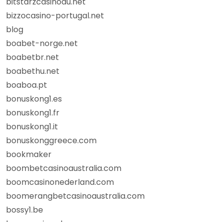
bitstarzcasinoau.net
bizzocasino-portugal.net
blog
boabet-norge.net
boabetbr.net
boabethu.net
boaboa.pt
bonuskong1.es
bonuskong1.fr
bonuskong1.it
bonuskonggreece.com
bookmaker
boombetcasinoaustralia.com
boomcasinonederland.com
boomerangbetcasinoaustralia.com
bossy1.be