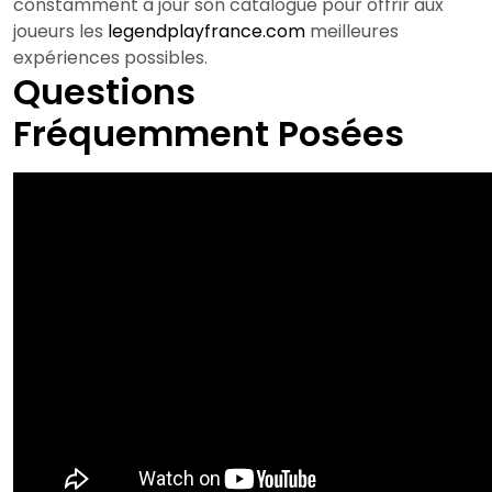
constamment à jour son catalogue pour offrir aux
joueurs les
legendplayfrance.com
meilleures
expériences possibles.
Questions
Fréquemment Posées