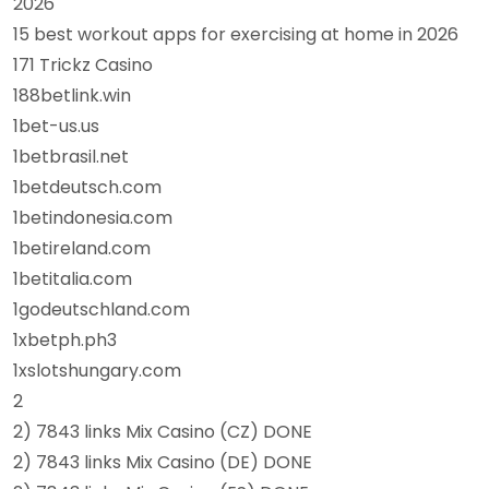
2026
15 best workout apps for exercising at home in 2026
171 Trickz Casino
188betlink.win
1bet-us.us
1betbrasil.net
1betdeutsch.com
1betindonesia.com
1betireland.com
1betitalia.com
1godeutschland.com
1xbetph.ph3
1xslotshungary.com
2
2) 7843 links Mix Casino (CZ) DONE
2) 7843 links Mix Casino (DE) DONE