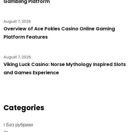
Gambling Platform
August 7, 2026
Overview of Ace Pokies Casino Online Gaming
Platform Features
August 7, 2026
Viking Luck Casino: Norse Mythology Inspired Slots
and Games Experience
Categories
! Без рубрики