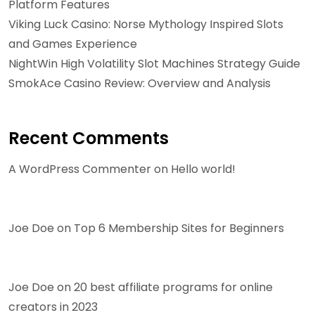
Platform Features
Viking Luck Casino: Norse Mythology Inspired Slots
and Games Experience
NightWin High Volatility Slot Machines Strategy Guide
SmokAce Casino Review: Overview and Analysis
Recent Comments
A WordPress Commenter
on
Hello world!
Joe Doe
on
Top 6 Membership Sites for Beginners
Joe Doe
on
20 best affiliate programs for online
creators in 2023