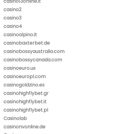
casino13online.it
casino2
casino3
casino4
casinoalpino.it
casinobaxterbet.de
casinobossyaustralia.com
casinobossycanada.com
casinoeuro.us
casinoeuropl.com
casinogoldzino.es
casinohighflybet.gr
casinohighflybet.it
casinohighflybet.pl
Casinolab
casinonvonline.de