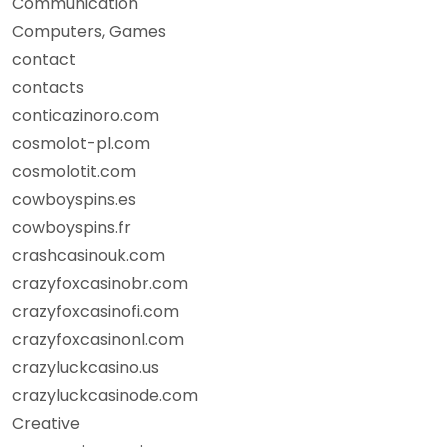
Communication
Computers, Games
contact
contacts
conticazinoro.com
cosmolot-pl.com
cosmolotit.com
cowboyspins.es
cowboyspins.fr
crashcasinouk.com
crazyfoxcasinobr.com
crazyfoxcasinofi.com
crazyfoxcasinonl.com
crazyluckcasino.us
crazyluckcasinode.com
Creative