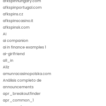
afkspinhungary.com
afkspinportugal.com
afkspins.cz
afkspinscasino.it
afkspinsk.com
AI
ai companion
ai in finance examples 1
ai-girlfriend
all_in
Allz
amunracasinopolska.com
Análisis completo de
announcements
apr_breakoutfinder
apr_common_1