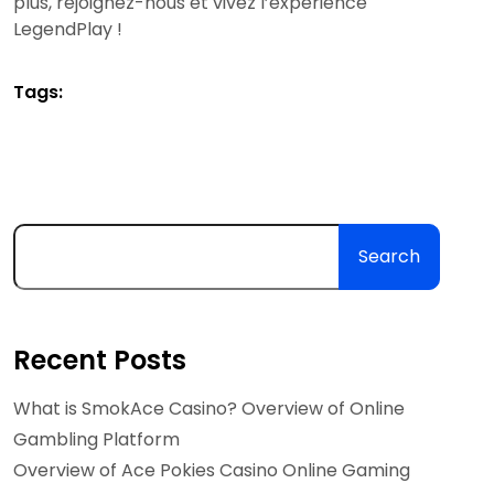
plus, rejoignez-nous et vivez l’expérience
LegendPlay !
Tags:
Search
Recent Posts
What is SmokAce Casino? Overview of Online
Gambling Platform
Overview of Ace Pokies Casino Online Gaming