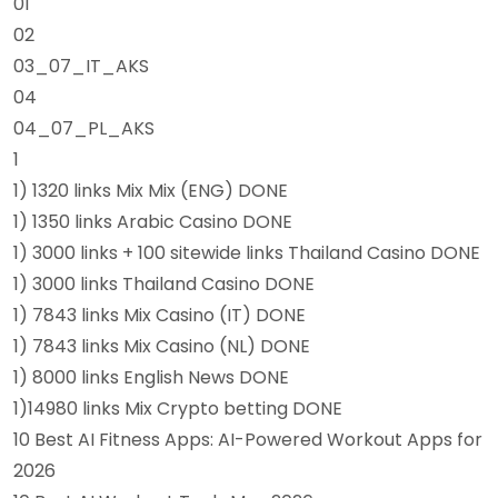
01
02
03_07_IT_AKS
04
04_07_PL_AKS
1
1) 1320 links Mix Mix (ENG) DONE
1) 1350 links Arabic Casino DONE
1) 3000 links + 100 sitewide links Thailand Casino DONE
1) 3000 links Thailand Casino DONE
1) 7843 links Mix Casino (IT) DONE
1) 7843 links Mix Casino (NL) DONE
1) 8000 links English News DONE
1)14980 links Mix Crypto betting DONE
10 Best AI Fitness Apps: AI-Powered Workout Apps for
2026