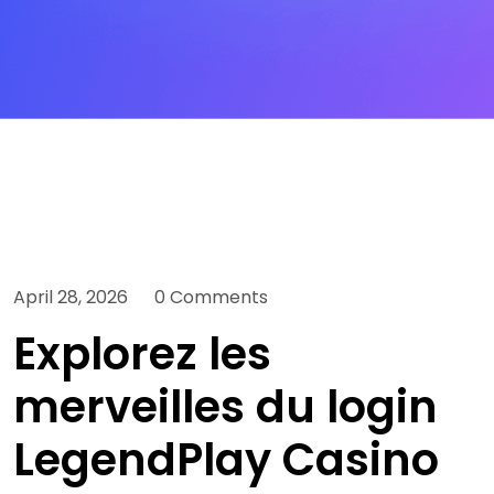
April 28, 2026
0 Comments
Explorez les
merveilles du login
LegendPlay Casino