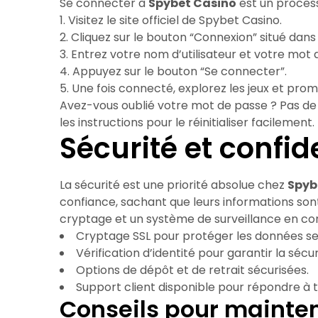
Se connecter à
Spybet Casino
est un process
Visitez le site officiel de Spybet Casino.
Cliquez sur le bouton “Connexion” situé dans l
Entrez votre nom d’utilisateur et votre mot 
Appuyez sur le bouton “Se connecter”.
Une fois connecté, explorez les jeux et prom
Avez-vous oublié votre mot de passe ? Pas de s
les instructions pour le réinitialiser facilement.
Sécurité et confid
La sécurité est une priorité absolue chez
Spyb
confiance, sachant que leurs informations so
cryptage et un système de surveillance en cont
Cryptage SSL pour protéger les données se
Vérification d’identité pour garantir la séc
Options de dépôt et de retrait sécurisées.
Support client disponible pour répondre à t
Conseils pour mainten