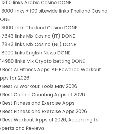
) 1350 links Arabic Casino DONE
) 3000 links + 100 sitewide links Thailand Casino
ONE
) 3000 links Thailand Casino DONE
) 7843 links Mix Casino (IT) DONE
) 7843 links Mix Casino (NL) DONE
) 8000 links English News DONE
)14980 links Mix Crypto betting DONE
0 Best AI Fitness Apps: AI-Powered Workout
pps for 2026
0 Best AI Workout Tools May 2026
0 Best Calorie Counting Apps of 2026
0 Best Fitness and Exercise Apps
0 Best Fitness and Exercise Apps 2026
0 Best Workout Apps of 2026, According to
xperts and Reviews