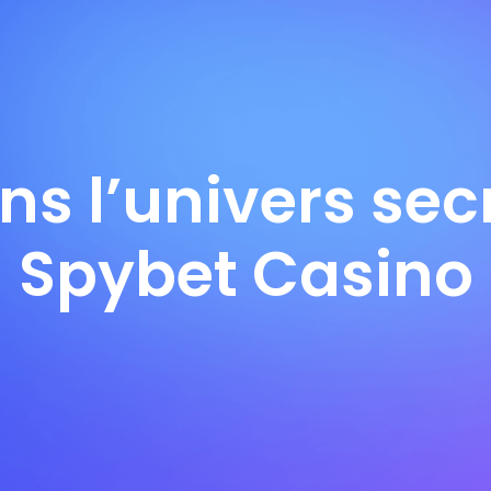
s l’univers sec
Spybet Casino