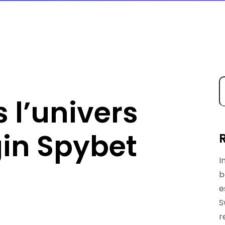
 l’univers
gin Spybet
I
b
e
S
r