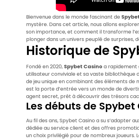
Bienvenue dans le monde fascinant de
Spybe
mystère. Dans cet article, nous allons explore
son importance, et comment il transforme l’ex
plonger dans un univers peuplé de surprises, d
Historique de Spy
Fondé en 2020,
Spybet Casino
a rapidement g
utilisateur conviviale et sa vaste bibliothèque 
de jeu unique en combinant des éléments de m
est la porte d’entrée vers un monde de diver
agent secret, prêt à découvrir des trésors ca
Les débuts de Spybet
Au fil des ans, Spybet Casino a su s’adapter au
dédiée au service client et des offres promotio
un choix privilégié pour de nombreux joueurs. 