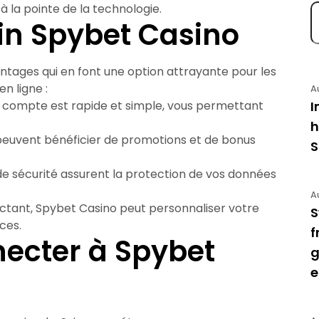
à la pointe de la technologie.
in Spybet Casino
ntages qui en font une option attrayante pour les
n ligne :
A
 compte est rapide et simple, vous permettant
I
h
peuvent bénéficier de promotions et de bonus
S
e sécurité assurent la protection de vos données
A
tant, Spybet Casino peut personnaliser votre
S
ces.
f
ecter à Spybet
g
e