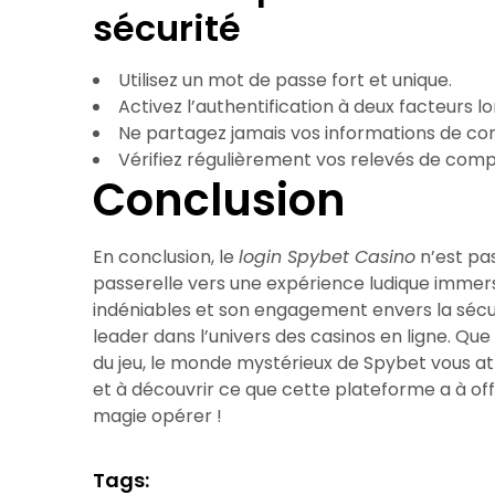
sécurité
Utilisez un mot de passe fort et unique.
Activez l’authentification à deux facteurs lo
Ne partagez jamais vos informations de con
Vérifiez régulièrement vos relevés de comp
Conclusion
En conclusion, le
login Spybet Casino
n’est pa
passerelle vers une expérience ludique immers
indéniables et son engagement envers la sécu
leader dans l’univers des casinos en ligne. Qu
du jeu, le monde mystérieux de Spybet vous at
et à découvrir ce que cette plateforme a à off
magie opérer !
Tags: