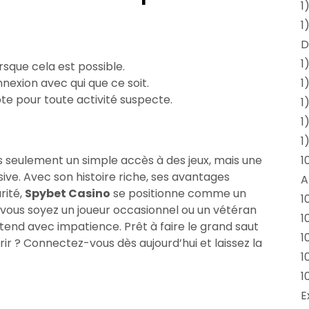
1
1
D
1
rsque cela est possible.
nexion avec qui que ce soit.
1
te pour toute activité suspecte.
1
1
1
s seulement un simple accès à des jeux, mais une
1
ive. Avec son histoire riche, ses avantages
A
rité,
Spybet Casino
se positionne comme un
1
e vous soyez un joueur occasionnel ou un vétéran
1
tend avec impatience. Prêt à faire le grand saut
1
rir ? Connectez-vous dès aujourd’hui et laissez la
1
1
E