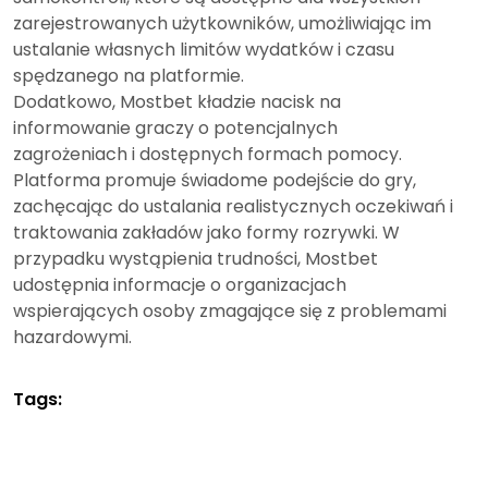
zarejestrowanych użytkowników, umożliwiając im
ustalanie własnych limitów wydatków i czasu
spędzanego na platformie.
Dodatkowo, Mostbet kładzie nacisk na
informowanie graczy o potencjalnych
zagrożeniach i dostępnych formach pomocy.
Platforma promuje świadome podejście do gry,
zachęcając do ustalania realistycznych oczekiwań i
traktowania zakładów jako formy rozrywki. W
przypadku wystąpienia trudności, Mostbet
udostępnia informacje o organizacjach
wspierających osoby zmagające się z problemami
hazardowymi.
Tags: