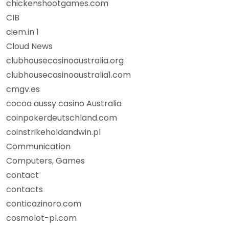
chickenshootgames.com
CIB
ciem.in 1
Cloud News
clubhousecasinoaustralia.org
clubhousecasinoaustralia1.com
cmgv.es
cocoa aussy casino Australia
coinpokerdeutschland.com
coinstrikeholdandwin.pl
Communication
Computers, Games
contact
contacts
conticazinoro.com
cosmolot-pl.com