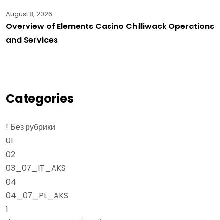
August 8, 2026
Overview of Elements Casino Chilliwack Operations
and Services
Categories
! Без рубрики
01
02
03_07_IT_AKS
04
04_07_PL_AKS
1