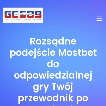
Rozsądne
podejście Mostbet
do
odpowiedzialnej
gry Twój
przewodnik po