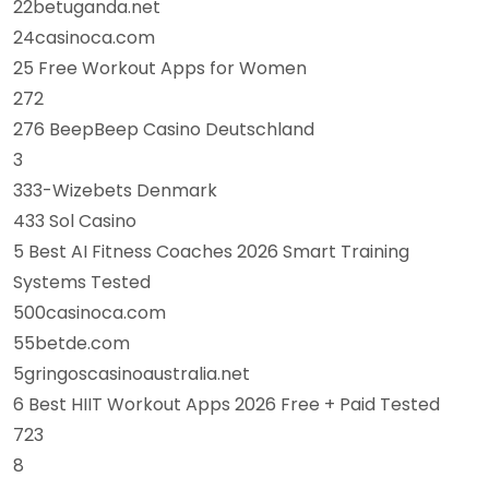
22betuganda.net
24casinoca.com
25 Free Workout Apps for Women
272
276 BeepBeep Casino Deutschland
3
333-Wizebets Denmark
433 Sol Casino
5 Best AI Fitness Coaches 2026 Smart Training
Systems Tested
500casinoca.com
55betde.com
5gringoscasinoaustralia.net
6 Best HIIT Workout Apps 2026 Free + Paid Tested
723
8