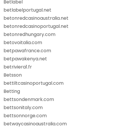
Betlabel
betlabelportugal.net
betonredcasinoaustralia.net
betonredcasinoportugal.net
betonredhungary.com
betovoitalia.com
betpawafrance.com
betpawakenya.net
betriviera1.fr
Betsson
bettiltcasinoportugal.com
Betting
bettsondenmark.com
bettsonitaly.com
bettsonnorge.com
betwaycasinoaustralia.com