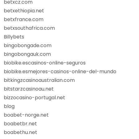
betxcz.com
betxethiopia.net
betxfrance.com
betxsouthafrica.com
Billybets
bingobongade.com
bingobongauk.com
biobike.escasinos-online-seguros
biobike.esmejores-casinos-online-del-mundo
bitkingzcasinoaustralian.com
bitstarzcasinoau.net
bizzocasino-portugal.net
blog
boabet-norge.net
boabetbr.net
boabethu.net