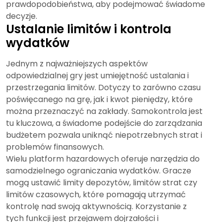
prawdopodobieństwa, aby podejmować świadome
decyzje.
Ustalanie limitów i kontrola
wydatków
Jednym z najważniejszych aspektów
odpowiedzialnej gry jest umiejętność ustalania i
przestrzegania limitów. Dotyczy to zarówno czasu
poświęcanego na grę, jak i kwot pieniędzy, które
można przeznaczyć na zakłady. Samokontrola jest
tu kluczowa, a świadome podejście do zarządzania
budżetem pozwala uniknąć niepotrzebnych strat i
problemów finansowych.
Wielu platform hazardowych oferuje narzędzia do
samodzielnego ograniczania wydatków. Gracze
mogą ustawić limity depozytów, limitów strat czy
limitów czasowych, które pomagają utrzymać
kontrolę nad swoją aktywnością. Korzystanie z
tych funkcji jest przejawem dojrzałości i