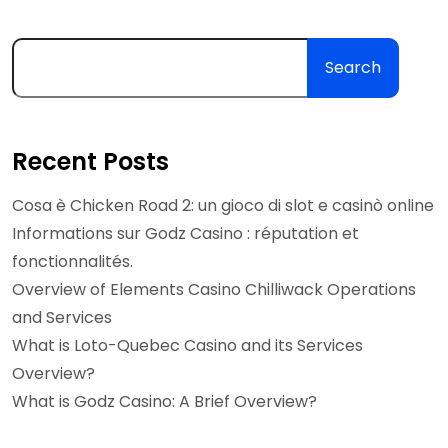
Search
Recent Posts
Cosa è Chicken Road 2: un gioco di slot e casinò online
Informations sur Godz Casino : réputation et
fonctionnalités.
Overview of Elements Casino Chilliwack Operations
and Services
What is Loto-Quebec Casino and its Services
Overview?
What is Godz Casino: A Brief Overview?