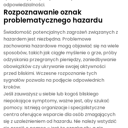
odpowiedzialności.
Rozpoznawanie oznak
problematycznego hazardu
Świadomość potencjalnych zagrożeń związanych z
hazardem jest niezbędna. Problemowe
zachowania hazardowe mogą objawiać się na wiele
sposobów, takich jak ciągłe myślenie o grze, próby
odzyskania przegranych pieniędzy, zaniedbywanie
obowiązków czy ukrywanie swojej aktywności
przed bliskimi. Wczesne rozpoznanie tych
sygnałów pozwala na podjęcie odpowiednich
kroków.
Jeśli zauważysz u siebie lub kogoś bliskiego
niepokojące symptomy, ważne jest, aby szukać
pomocy. Istnieją organizacje i specjalistyczne
centra oferujące wsparcie dla osób zmagających
się z uzależnieniem od hazardu. Nie należy wstydzić