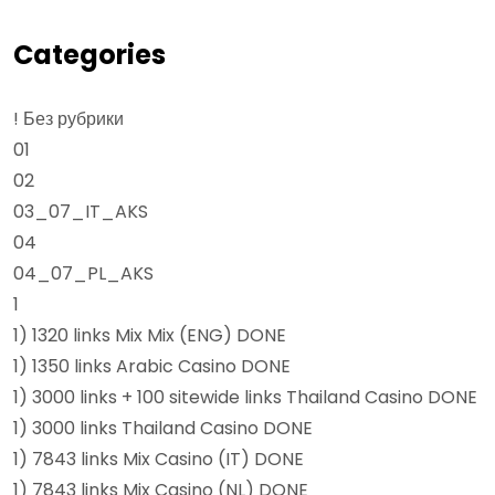
Categories
! Без рубрики
01
02
03_07_IT_AKS
04
04_07_PL_AKS
1
1) 1320 links Mix Mix (ENG) DONE
1) 1350 links Arabic Casino DONE
1) 3000 links + 100 sitewide links Thailand Casino DONE
1) 3000 links Thailand Casino DONE
1) 7843 links Mix Casino (IT) DONE
1) 7843 links Mix Casino (NL) DONE