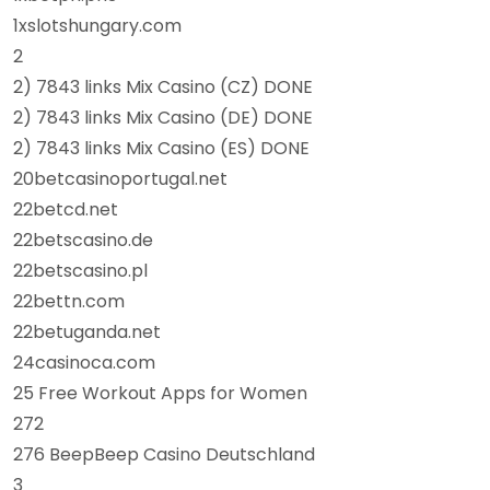
1xslotshungary.com
2
2) 7843 links Mix Casino (CZ) DONE
2) 7843 links Mix Casino (DE) DONE
2) 7843 links Mix Casino (ES) DONE
20betcasinoportugal.net
22betcd.net
22betscasino.de
22betscasino.pl
22bettn.com
22betuganda.net
24casinoca.com
25 Free Workout Apps for Women
272
276 BeepBeep Casino Deutschland
3