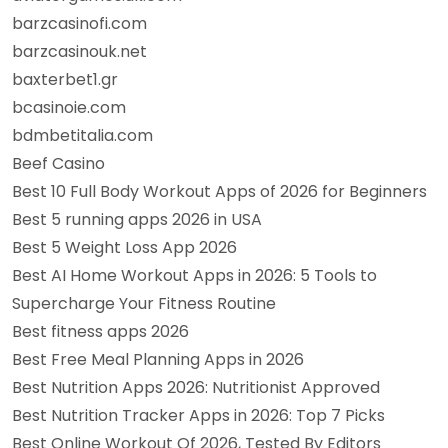
barzcasinofi.com
barzcasinouk.net
baxterbet1.gr
bcasinoie.com
bdmbetitalia.com
Beef Casino
Best 10 Full Body Workout Apps of 2026 for Beginners
Best 5 running apps 2026 in USA
Best 5 Weight Loss App 2026
Best AI Home Workout Apps in 2026: 5 Tools to
Supercharge Your Fitness Routine
Best fitness apps 2026
Best Free Meal Planning Apps in 2026
Best Nutrition Apps 2026: Nutritionist Approved
Best Nutrition Tracker Apps in 2026: Top 7 Picks
Best Online Workout Of 2026, Tested By Editors