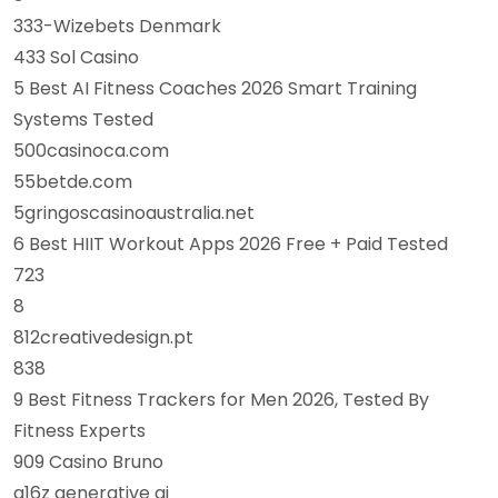
333-Wizebets Denmark
433 Sol Casino
5 Best AI Fitness Coaches 2026 Smart Training
Systems Tested
500casinoca.com
55betde.com
5gringoscasinoaustralia.net
6 Best HIIT Workout Apps 2026 Free + Paid Tested
723
8
812creativedesign.pt
838
9 Best Fitness Trackers for Men 2026, Tested By
Fitness Experts
909 Casino Bruno
a16z generative ai