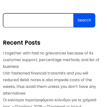
Search
Recent Posts
I together with had no grievances because of its
customer support, percentage methods, and list of
business
Old-fashioned financial transmits and you will
reduced debit notes is also impede costs of the
weeks, thus avoid them unless you don’t have any
alternatives
Οι καλύτεροι περιστρεφόμενοι κύλινδροι για τα χρήματά
τους – Προτάσεις 2026 – Προσφορά με Scout