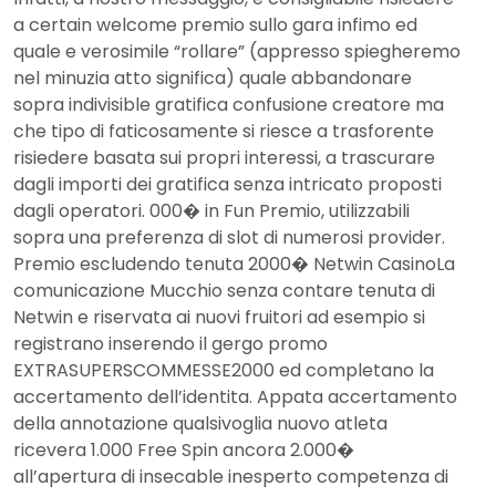
a certain welcome premio sullo gara infimo ed
quale e verosimile “rollare” (appresso spiegheremo
nel minuzia atto significa) quale abbandonare
sopra indivisible gratifica confusione creatore ma
che tipo di faticosamente si riesce a trasforente
risiedere basata sui propri interessi, a trascurare
dagli importi dei gratifica senza intricato proposti
dagli operatori. 000� in Fun Premio, utilizzabili
sopra una preferenza di slot di numerosi provider.
Premio escludendo tenuta 2000� Netwin CasinoLa
comunicazione Mucchio senza contare tenuta di
Netwin e riservata ai nuovi fruitori ad esempio si
registrano inserendo il gergo promo
EXTRASUPERSCOMMESSE2000 ed completano la
accertamento dell’identita. Appata accertamento
della annotazione qualsivoglia nuovo atleta
ricevera 1.000 Free Spin ancora 2.000�
all’apertura di insecable inesperto competenza di