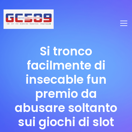
Si tronco
facilmente di
insecable fun
premio da
abusare soltanto
sui giochi di slot