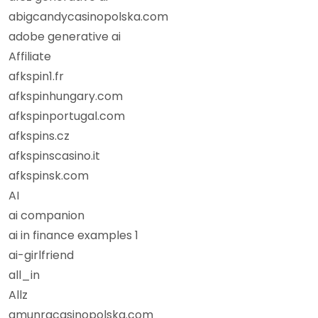
abigcandycasinopolska.com
adobe generative ai
Affiliate
afkspin1.fr
afkspinhungary.com
afkspinportugal.com
afkspins.cz
afkspinscasino.it
afkspinsk.com
AI
ai companion
ai in finance examples 1
ai-girlfriend
all_in
Allz
amunracasinopolska.com