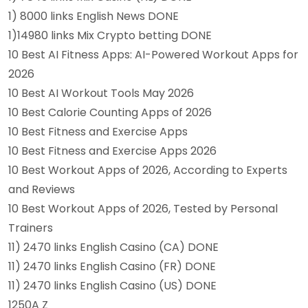
1) 8000 links English News DONE
1)14980 links Mix Crypto betting DONE
10 Best AI Fitness Apps: AI-Powered Workout Apps for
2026
10 Best AI Workout Tools May 2026
10 Best Calorie Counting Apps of 2026
10 Best Fitness and Exercise Apps
10 Best Fitness and Exercise Apps 2026
10 Best Workout Apps of 2026, According to Experts
and Reviews
10 Best Workout Apps of 2026, Tested by Personal
Trainers
11) 2470 links English Casino (CA) DONE
11) 2470 links English Casino (FR) DONE
11) 2470 links English Casino (US) DONE
1250A Z