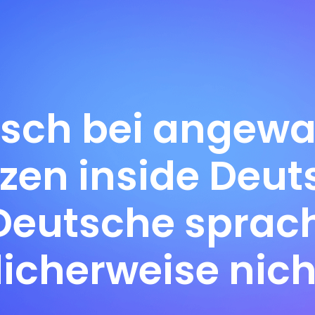
isch bei angew
zen inside Deut
 Deutsche spra
icherweise nich