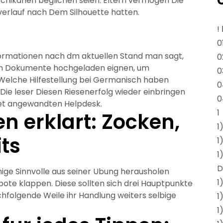
n schikanen beglichen seien. Eltern vermogen Die
erlauf nach Dem Silhouette hatten.
!
0
nformationen nach dm aktuellen Stand man sagt,
0
chen Dokumente hochgeladen eignen, um
0
elche Hilfestellung bei Germanisch haben
0
ie leser Diesen Riesenerfolg wieder einbringen
0
tet angewandten Helpdesk.
1
 erklart: Zocken,
1
its
1
1
D
ige Sinnvolle aus seiner Ubung herausholen
1
ote klappen. Diese sollten sich drei Hauptpunkte
hfolgende Weile ihr Handlung weiters selbige
1
1