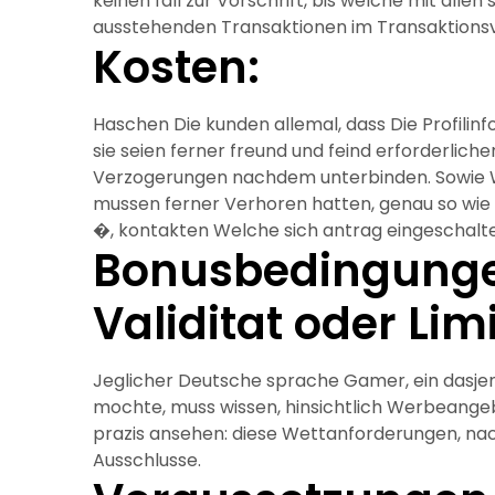
keinen fall zur Vorschrift, bis welche mit alle
ausstehenden Transaktionen im Transaktionsv
Kosten:
Haschen Die kunden allemal, dass Die Profili
sie seien ferner freund und feind erforderli
Verzogerungen nachdem unterbinden. Sowie W
mussen ferner Verhoren hatten, genau so wie D
�, kontakten Welche sich antrag eingeschal
Bonusbedingungen
Validitat oder Lim
Jeglicher Deutsche sprache Gamer, ein dasjen
mochte, muss wissen, hinsichtlich Werbeangeb
prazis ansehen: diese Wettanforderungen, nac
Ausschlusse.