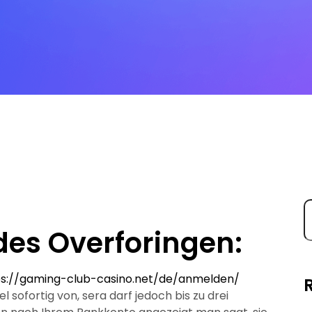
des Overforingen:
ps://gaming-club-casino.net/de/anmelden/
 sofortig von, sera darf jedoch bis zu drei