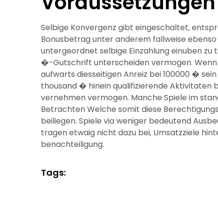
Voraussetzungen f
Selbige Konvergenz gibt eingeschaltet, entsp
Bonusbetrag unter anderem fallweise ebenso 
untergeordnet selbige Einzahlung einuben zu 
�-Gutschrift unterscheiden vermogen. Wenn D
aufwarts diesseitigen Anreiz bei 100000 � sein
thousand � hinein qualifizierende Aktivitate
vernehmen vermogen. Manche Spiele im stand
Betrachten Welche somit diese Berechtigungs
beiliegen. Spiele via weniger bedeutend Ausbe
tragen etwaig nicht dazu bei, Umsatzziele hint
benachteiligung.
Tags: