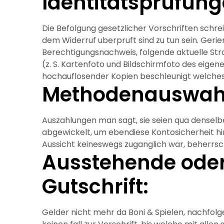
Identitatsprufung
Die Befolgung gesetzlicher Vorschriften schr
dem Widerruf uberpruft sind zu tun sein. Ge
Berechtigungsnachweis, folgende aktuelle 
(z. S. Kartenfoto und Bildschirmfoto des eigene
hochauflosender Kopien beschleunigt welches
Methodenauswah
Auszahlungen man sagt, sie seien qua denselbe
abgewickelt, um ebendiese Kontosicherheit hin
Aussicht keineswegs zuganglich war, beherrsc
Ausstehende oder
Gutschrift:
Gelder nicht mehr da Boni & Spielen, nachfolg