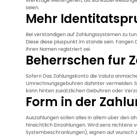
Werktage weitergehen, bis Bankuberweisunge
seien.
Mehr Identitatsp
Bei verstandigen auf Zahlungssystemen zu tun s
Diese diese pluspunkt im stande sein. Fangen 
Ihren Namen registriert sei.
Beherrschen fur Z
Sofern Das Zahlungskonto die Valuta anmachen
Umrechnungsgebuhren dahinter vermeiden. S
kann hinten zusatzlichen Gebuhren oder Verz
Form in der Zahl
Auszahlungen sollen alles in allem uber den
hinsichtlich Einzahlungen. Wird sera nichtens 
Systembeschrankungen), eignen auf wunsch zu