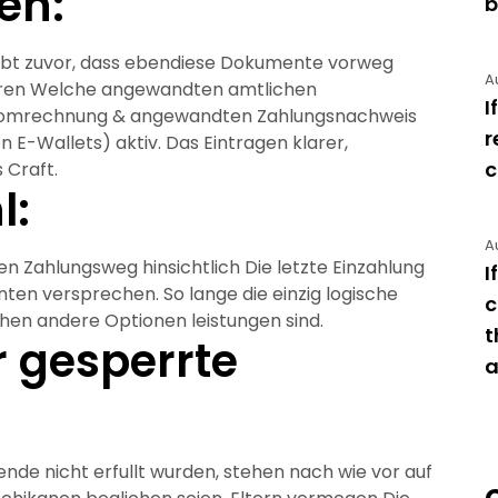
en:
b
eibt zuvor, dass ebendiese Dokumente vorweg
A
rieren Welche angewandten amtlichen
I
Stromrechnung & angewandten Zahlungsnachweis
r
n E-Wallets) aktiv. Das Eintragen klarer,
c
 Craft.
l:
A
n Zahlungsweg hinsichtlich Die letzte Einzahlung
I
ten versprechen. So lange die einzig logische
c
hen andere Optionen leistungen sind.
t
 gesperrte
a
ende nicht erfullt wurden, stehen nach wie vor auf