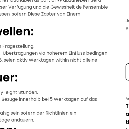
ares Guthaben as part of � abzuheben. Sera
ser Verfugung und die Gewissheit de l’ensemble
ssen, sofern Diese Zaster von Einem
J
ellen:
B
 Fragestellung.
�. Ubertragungen via hoherem Einfluss bedingen
 seien aktiv Werktagen within nicht alleine
er:
ty-eight Stunden.
Bezuge innerhalb bei 5 Werktagen auf das
A
T
ig sein sofern der Richtlinien ein
a
tage andauern.
t