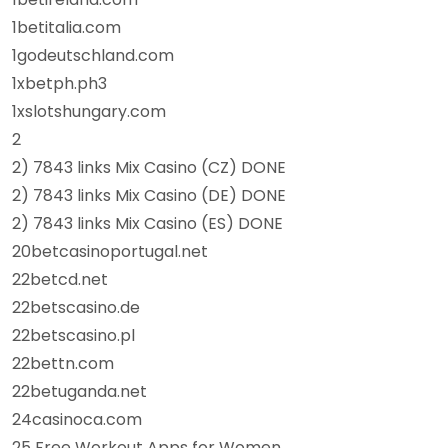
1betitalia.com
1godeutschland.com
1xbetph.ph3
1xslotshungary.com
2
2) 7843 links Mix Casino (CZ) DONE
2) 7843 links Mix Casino (DE) DONE
2) 7843 links Mix Casino (ES) DONE
20betcasinoportugal.net
22betcd.net
22betscasino.de
22betscasino.pl
22bettn.com
22betuganda.net
24casinoca.com
25 Free Workout Apps for Women