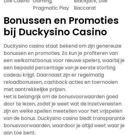
Live Casino
Gaming,
Blackjack, Live
Pragmatic Play
Baccarat
Bonussen en Promoties
bij Duckysino Casino
Duckysino casino staat bekend om zijn genereuze
bonussen en promoties. Zo kun je profiteren van
een welkomstbonus voor nieuwe spelers, waarbij je
een bepaald percentage van je eerste storting
cadeau krijgt. Daarnaast zijn er regelmatig
reloadbonussen, cashback acties en toernooien
met aantrekkelijke prijzen.
Het is belangrijk om de bonusvoorwaarden goed
door te lezen, zodat je weet wat de inzetvereisten
zijn en welke spellen meetellen voor het vrijspelen
van de bonus. Duckysino casino biedt transparante
bonusvoorwaarden, waardoor je altijd weet waar je
aan toe bent.