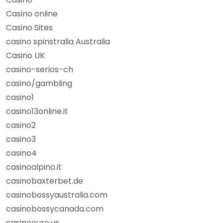
Casino online
Casino Sites
casino spinstralia Australia
Casino UK
casino-serios-ch
casino/gambling
casino1
casino13online.it
casino2
casino3
casino4
casinoalpino.it
casinobaxterbet.de
casinobossyaustralia.com
casinobossycanada.com
casinoeuro.us