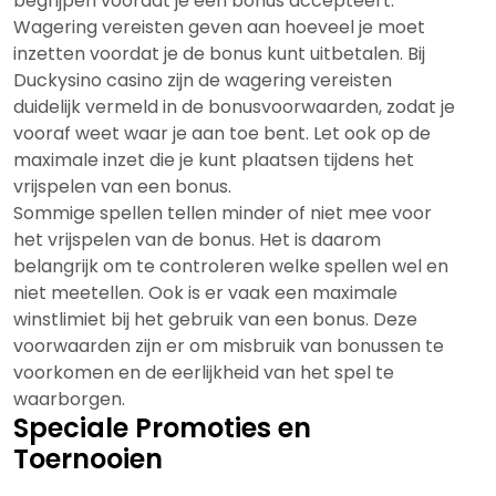
begrijpen voordat je een bonus accepteert.
Wagering vereisten geven aan hoeveel je moet
inzetten voordat je de bonus kunt uitbetalen. Bij
Duckysino casino zijn de wagering vereisten
duidelijk vermeld in de bonusvoorwaarden, zodat je
vooraf weet waar je aan toe bent. Let ook op de
maximale inzet die je kunt plaatsen tijdens het
vrijspelen van een bonus.
Sommige spellen tellen minder of niet mee voor
het vrijspelen van de bonus. Het is daarom
belangrijk om te controleren welke spellen wel en
niet meetellen. Ook is er vaak een maximale
winstlimiet bij het gebruik van een bonus. Deze
voorwaarden zijn er om misbruik van bonussen te
voorkomen en de eerlijkheid van het spel te
waarborgen.
Speciale Promoties en
Toernooien