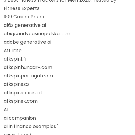
Fitness Experts
909 Casino Bruno
a16z generative ai
abigcandycasinopolska.com
adobe generative ai
Affiliate
afkspin1.fr
afkspinhungary.com
afkspinportugal.com
afkspins.cz
afkspinscasino.it
afkspinsk.com
AI
ai companion
ai in finance examples 1
ai-girlfriend