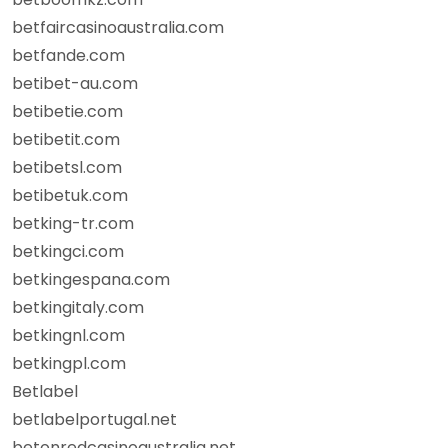
betfaircasinoaustralia.com
betfande.com
betibet-au.com
betibetie.com
betibetit.com
betibetsl.com
betibetuk.com
betking-tr.com
betkingci.com
betkingespana.com
betkingitaly.com
betkingnl.com
betkingpl.com
Betlabel
betlabelportugal.net
betonredcasinoaustralia.net