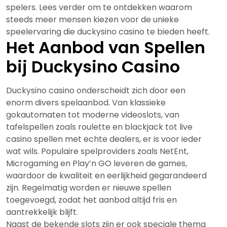
spelers. Lees verder om te ontdekken waarom
steeds meer mensen kiezen voor de unieke
speelervaring die duckysino casino te bieden heeft.
Het Aanbod van Spellen
bij Duckysino Casino
Duckysino casino onderscheidt zich door een
enorm divers spelaanbod. Van klassieke
gokautomaten tot moderne videoslots, van
tafelspellen zoals roulette en blackjack tot live
casino spellen met echte dealers, er is voor ieder
wat wils. Populaire spelproviders zoals NetEnt,
Microgaming en Play’n GO leveren de games,
waardoor de kwaliteit en eerlijkheid gegarandeerd
zijn. Regelmatig worden er nieuwe spellen
toegevoegd, zodat het aanbod altijd fris en
aantrekkelijk blijft.
Naast de bekende slots zijn er ook speciale thema