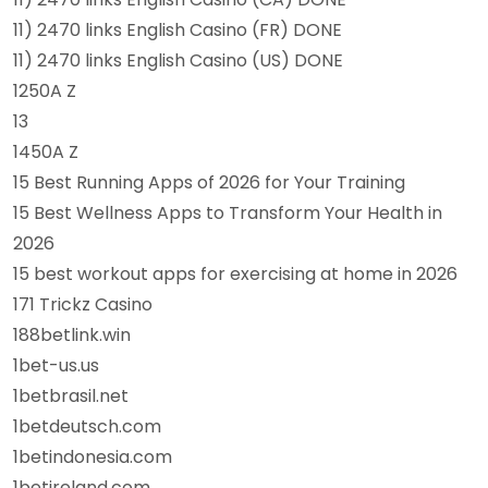
11) 2470 links English Casino (FR) DONE
11) 2470 links English Casino (US) DONE
1250A Z
13
1450A Z
15 Best Running Apps of 2026 for Your Training
15 Best Wellness Apps to Transform Your Health in
2026
15 best workout apps for exercising at home in 2026
171 Trickz Casino
188betlink.win
1bet-us.us
1betbrasil.net
1betdeutsch.com
1betindonesia.com
1betireland.com