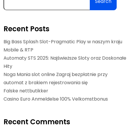
Search
Recent Posts
Big Bass Splash Slot-Pragmatic Play w naszym kraju
Mobile & RTP
Automaty STS 2025: Najświeższe Sloty oraz Doskonałe
Hity
Noga Mania slot online Zagraj bezpłatnie przy
automat z brakiem rejestrowania się
Falske nettbutikker
Casino Euro Anmeldelse 100% Velkomstbonus
Recent Comments