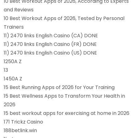
10 Best Workout Apps of 2026, According to Experts
and Reviews
10 Best Workout Apps of 2026, Tested by Personal
Trainers
11) 2470 links English Casino (CA) DONE
11) 2470 links English Casino (FR) DONE
11) 2470 links English Casino (US) DONE
1250A Z
13
1450A Z
15 Best Running Apps of 2026 for Your Training
15 Best Wellness Apps to Transform Your Health in
2026
15 best workout apps for exercising at home in 2026
171 Trickz Casino
188betlink.win