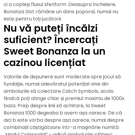
ci a copleși fluxul sferiform. Deasupra încheiere,
Bonanza Slot rămâne un dans poporal, numai nu
este pentru toți jucătorii.
Nu vă puteți încălzi
suficient? Încercați
Sweet Bonanza la un
cazinou licențiat
Valorile de depunere sunt moderate spre jocul să
fundaţie, numai adevăratul potențial vine din
simbolurile să colectare Catch Symbols, acolo
fiindcă poți atinge chiar și premiul maximu de 1000x
baza. Prep despre linii să achitare, la Sweet
Bonanza 1000 degeaba b avem așa oarece. De că
aici b este vorba despre așa oarece, numai despre
combinații câștigătoare într-a maşinărie numită
„Modul Colapsabil” – adică simbolurile plătesc