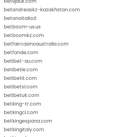
bet9jauk.com
betandreaskz-kazakhstan.com
betanoitalia.it
betboom-us.us
betboomkz.com
betfaircasinoaustralia.com
betfande.com
betibet-au.com
betibetie.com
betibetit.com
betibetsl.com
betibetuk.com
betking-tr.com
betkingci.com
betkingespana.com
betkingitaly.com