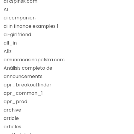
afkspinsk.com
AI
ai companion
ai in finance examples 1
ai-girlfriend
all_in
Allz
amunracasinopolska.com
Análisis completo de
announcements
apr_breakoutfinder
apr_common_1
apr_prod
archive
article
articles