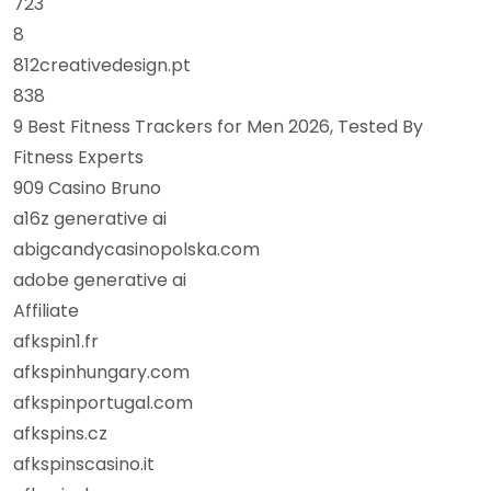
723
8
812creativedesign.pt
838
9 Best Fitness Trackers for Men 2026, Tested By
Fitness Experts
909 Casino Bruno
a16z generative ai
abigcandycasinopolska.com
adobe generative ai
Affiliate
afkspin1.fr
afkspinhungary.com
afkspinportugal.com
afkspins.cz
afkspinscasino.it