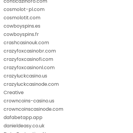
conticazinoro.com
cosmolot-pl.com
cosmolotit.com
cowboyspins.es
cowboyspins.fr
crashcasinouk.com
crazyfoxcasinobr.com
crazyfoxcasinofi.com
crazyfoxcasinonl.com
crazyluckcasino.us
crazyluckcasinode.com
Creative
crowncoins-casino.us
crowncoinscasinode.com
dafabetapp.app
danieldeasy.co.uk