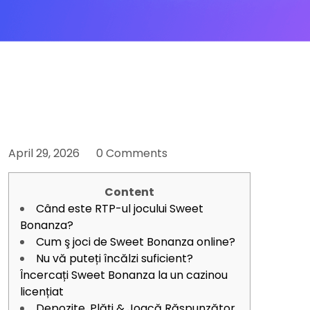
April 29, 2026
0 Comments
Content
Când este RTP-ul jocului Sweet
Bonanza?
Cum ş joci de Sweet Bonanza online?
Nu vă puteți încălzi suficient?
Încercați Sweet Bonanza la un cazinou
licențiat
Depozite, Plăți & Joacă Răspunzător