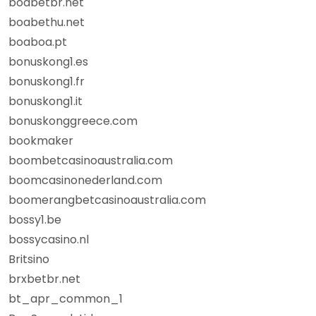
boabetbr.net
boabethu.net
boaboa.pt
bonuskong1.es
bonuskong1.fr
bonuskong1.it
bonuskonggreece.com
bookmaker
boombetcasinoaustralia.com
boomcasinonederland.com
boomerangbetcasinoaustralia.com
bossy1.be
bossycasino.nl
Britsino
brxbetbr.net
bt_apr_common_1