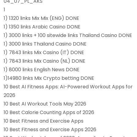
04_07_PL_AKS
1
1) 1320 links Mix Mix (ENG) DONE
1) 1350 links Arabic Casino DONE
1) 3000 links + 100 sitewide links Thailand Casino DONE
1) 3000 links Thailand Casino DONE
1) 7843 links Mix Casino (IT) DONE
1) 7843 links Mix Casino (NL) DONE
1) 8000 links English News DONE
1)14980 links Mix Crypto betting DONE
10 Best AI Fitness Apps: AI-Powered Workout Apps for
2026
10 Best AI Workout Tools May 2026
10 Best Calorie Counting Apps of 2026
10 Best Fitness and Exercise Apps
10 Best Fitness and Exercise Apps 2026