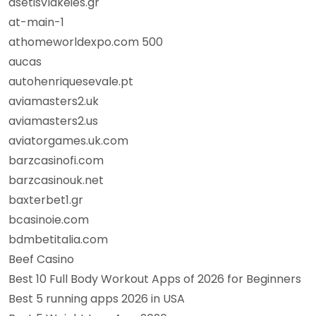
asetisvlakeies.gr
at-main-1
athomeworldexpo.com 500
aucas
autohenriquesevale.pt
aviamasters2.uk
aviamasters2.us
aviatorgames.uk.com
barzcasinofi.com
barzcasinouk.net
baxterbet1.gr
bcasinoie.com
bdmbetitalia.com
Beef Casino
Best 10 Full Body Workout Apps of 2026 for Beginners
Best 5 running apps 2026 in USA