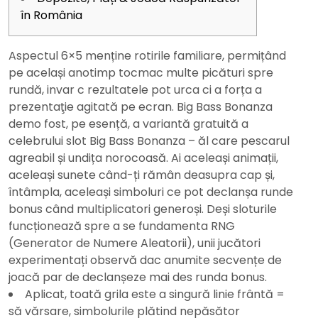
în România
Aspectul 6×5 menține rotirile familiare, permițând
pe același anotimp tocmac multe picături spre
rundă, invar c rezultatele pot urca ci a forța a
prezentaţie agitată pe ecran. Big Bass Bonanza
demo fost, pe esență, a variantă gratuită a
celebrului slot Big Bass Bonanza – ăl care pescarul
agreabil și undița norocoasă. Ai aceleași animații,
aceleași sunete când-ți rămân deasupra cap și,
întâmpla, aceleași simboluri ce pot declanșa runde
bonus când multiplicatori generoși.
Deși sloturile
funcționează spre a se fundamenta RNG
(Generator de Numere Aleatorii), unii jucători
experimentați observă dac anumite secvențe de
joacă par de declanșeze mai des runda bonus.
Aplicat, toată grila este a singură linie frântă =
să vărsare, simbolurile plătind nepăsător