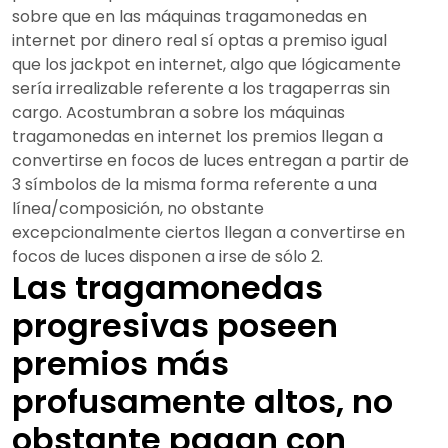
sobre que en las máquinas tragamonedas en
internet por dinero real sí optas a premiso igual
que los jackpot en internet, algo que lógicamente
serí­a irrealizable referente a los tragaperras sin
cargo. Acostumbran a sobre los máquinas
tragamonedas en internet los premios llegan a
convertirse en focos de luces entregan a partir de
3 símbolos de la misma forma referente a una
línea/composición, no obstante
excepcionalmente ciertos llegan a convertirse en
focos de luces disponen a irse de sólo 2.
Las tragamonedas
progresivas poseen
premios más
profusamente altos, no
obstante pagan con