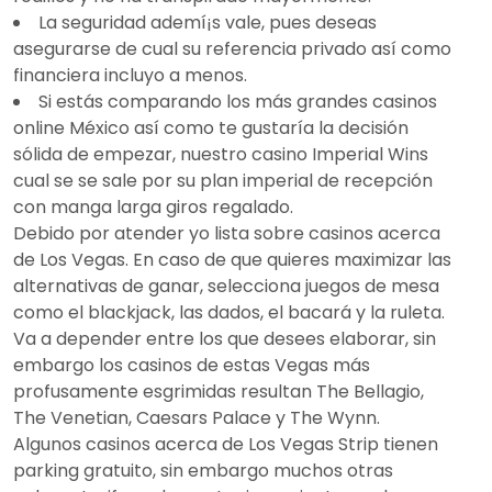
La seguridad ademí¡s vale, pues deseas
asegurarse de cual su referencia privado así­ como
financiera incluyo a menos.
Si estás comparando los más grandes casinos
online México así­ como te gustaría la decisión
sólida de empezar, nuestro casino Imperial Wins
cual se se sale por su plan imperial de recepción
con manga larga giros regalado.
Debido por atender yo lista sobre casinos acerca
de Los Vegas. En caso de que quieres maximizar las
alternativas de ganar, selecciona juegos de mesa
como el blackjack, las dados, el bacará y la ruleta.
Va a depender entre los que desees elaborar, sin
embargo los casinos de estas Vegas más
profusamente esgrimidas resultan The Bellagio,
The Venetian, Caesars Palace y The Wynn.
Algunos casinos acerca de Los Vegas Strip tienen
parking gratuito, sin embargo muchos otras