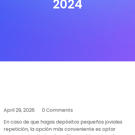
2024
April 29, 2026
0 Comments
En caso de que hagas depósitos pequeños joviales
repetición, la opción más conveniente es optar