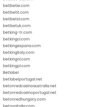
betibetie.com
betibetit.com
betibetsl.com
betibetuk.com
betking-tr.com
betkingci.com
betkingespana.com
betkingitaly.com
betkingnl.com
betkingpl.com
Betlabel
betlabelportugal.net
betonredcasinoaustralia.net
betonredcasinoportugal.net
betonredhungary.com
betovoitalia.com