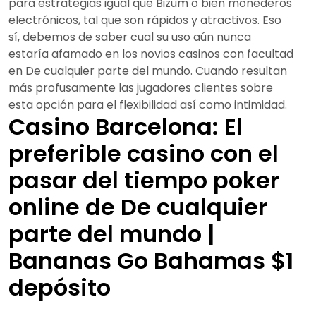
para estrategias igual que Bizum o bien monederos
electrónicos, tal que son rápidos y atractivos. Eso
sí, debemos de saber cual su uso aún nunca
estaría afamado en los novios casinos con facultad
en De cualquier parte del mundo.
Cuando resultan
más profusamente las jugadores clientes sobre
esta opción para el flexibilidad así­ como intimidad.
Casino Barcelona: El
preferible casino con el
pasar del tiempo poker
online de De cualquier
parte del mundo |
Bananas Go Bahamas $1
depósito