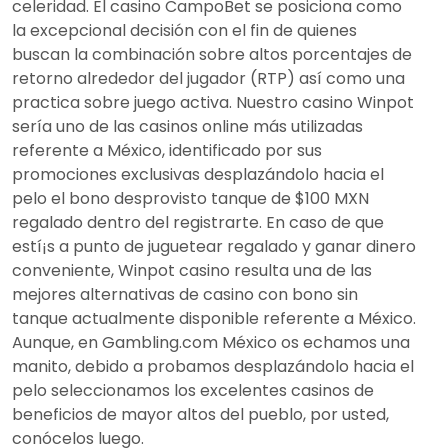
celeridad. El casino CampoBet se posiciona como
la excepcional decisión con el fin de quienes
buscan la combinación sobre altos porcentajes de
retorno alrededor del jugador (RTP) así­ como una
practica sobre juego activa. Nuestro casino Winpot
serí­a uno de las casinos online más utilizadas
referente a México, identificado por sus
promociones exclusivas desplazándolo hacia el
pelo el bono desprovisto tanque de $100 MXN
regalado dentro del registrarte. En caso de que
estí¡s a punto de juguetear regalado y ganar dinero
conveniente, Winpot casino resulta una de las
mejores alternativas de casino con bono sin
tanque actualmente disponible referente a México.
Aunque, en Gambling.com México os echamos una
manito, debido a probamos desplazándolo hacia el
pelo seleccionamos los excelentes casinos de
beneficios de mayor altos del pueblo, por usted,
conócelos luego.