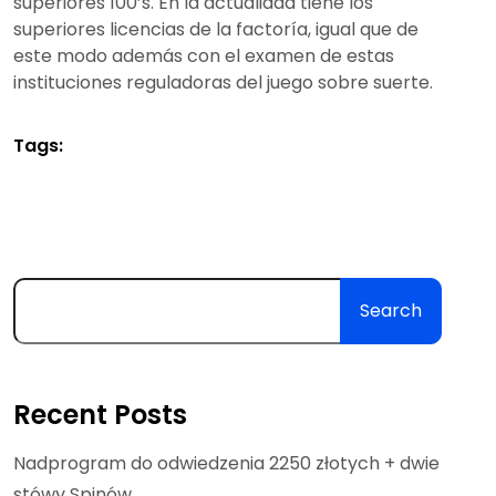
superiores 100’s. En la actualidad tiene los
superiores licencias de la factoría, igual que de
este modo además con el examen de estas
instituciones reguladoras del juego sobre suerte.
Tags:
Search
Recent Posts
Nadprogram do odwiedzenia 2250 złotych + dwie
stówy Spinów