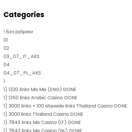
Categories
! Без рубрики
01
02
03_07_IT_AKS
04
04_07_PL_AKS
1
1) 1320 links Mix Mix (ENG) DONE
1) 1350 links Arabic Casino DONE
1) 3000 links + 100 sitewide links Thailand Casino DONE
1) 3000 links Thailand Casino DONE
1) 7843 links Mix Casino (IT) DONE
1) 7843 links Mix Casino (NL) DONE