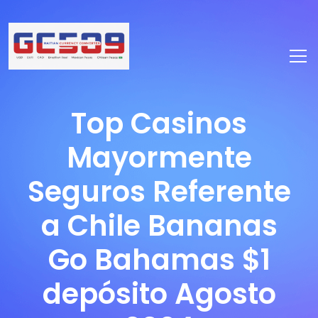
Top Casinos
Mayormente
Seguros Referente
a Chile Bananas
Go Bahamas $1
depósito Agosto