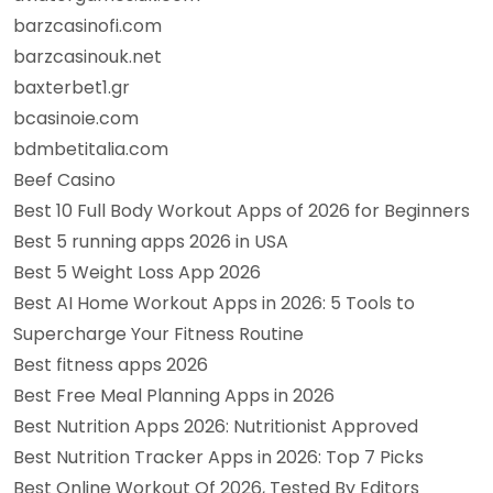
barzcasinofi.com
barzcasinouk.net
baxterbet1.gr
bcasinoie.com
bdmbetitalia.com
Beef Casino
Best 10 Full Body Workout Apps of 2026 for Beginners
Best 5 running apps 2026 in USA
Best 5 Weight Loss App 2026
Best AI Home Workout Apps in 2026: 5 Tools to
Supercharge Your Fitness Routine
Best fitness apps 2026
Best Free Meal Planning Apps in 2026
Best Nutrition Apps 2026: Nutritionist Approved
Best Nutrition Tracker Apps in 2026: Top 7 Picks
Best Online Workout Of 2026, Tested By Editors