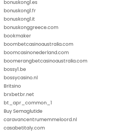
bonuskong1.es
bonuskong1.fr
bonuskong1.it
bonuskonggreece.com
bookmaker
boombetcasinoaustralia.com
boomcasinonederland.com
boomerangbetcasinoaustralia.com
bossy1.be
bossycasino.nl
Britsino
brxbetbr.net
bt_apr_common_1
Buy Semaglutide
caravancentrumemmeloord.nl
casabetitaly.com