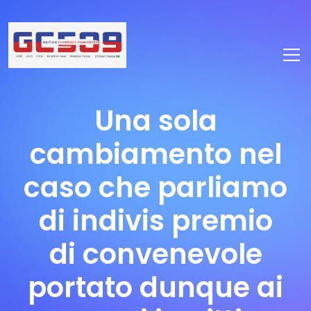
Una sola
cambiamento nel
caso che parliamo
di indivis premio
di convenevole
portato dunque ai