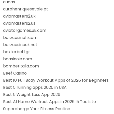
aucas
autohenriquesevale.pt
aviamasters2.uk
aviamasters2.us
aviatorgames.uk.com
barzcasinofi.com
barzcasinouk.net
baxterbet1.gr
bcasinoie.com
bdmbetitalia.com
Beef Casino
Best 10 Full Body Workout Apps of 2026 for Beginners
Best 5 running apps 2026 in USA
Best 5 Weight Loss App 2026
Best AI Home Workout Apps in 2026: 5 Tools to
Supercharge Your Fitness Routine