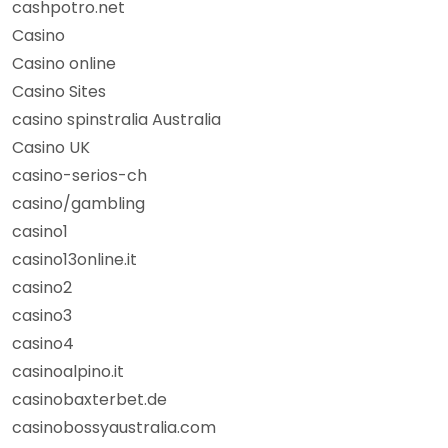
cashpotro.net
Casino
Casino online
Casino Sites
casino spinstralia Australia
Casino UK
casino-serios-ch
casino/gambling
casino1
casino13online.it
casino2
casino3
casino4
casinoalpino.it
casinobaxterbet.de
casinobossyaustralia.com