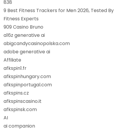
838
9 Best Fitness Trackers for Men 2026, Tested By
Fitness Experts
909 Casino Bruno
a16z generative ai
abigcandycasinopolska.com
adobe generative ai
Affiliate
afkspin1.fr
afkspinhungary.com
afkspinportugal.com
afkspins.cz
afkspinscasino.it
afkspinsk.com
AI
ai companion