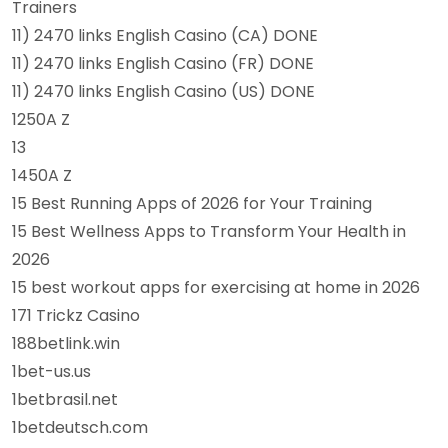
Trainers
11) 2470 links English Casino (CA) DONE
11) 2470 links English Casino (FR) DONE
11) 2470 links English Casino (US) DONE
1250A Z
13
1450A Z
15 Best Running Apps of 2026 for Your Training
15 Best Wellness Apps to Transform Your Health in
2026
15 best workout apps for exercising at home in 2026
171 Trickz Casino
188betlink.win
1bet-us.us
1betbrasil.net
1betdeutsch.com