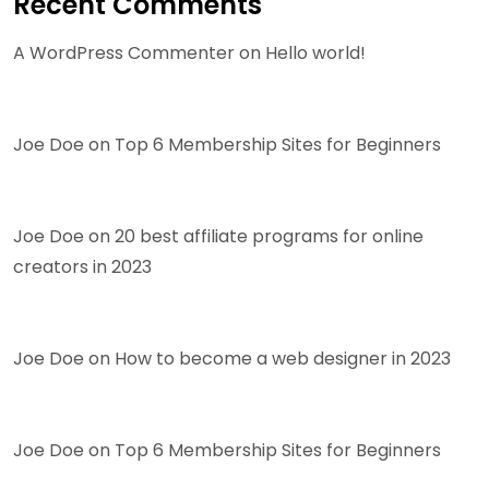
Recent Comments
A WordPress Commenter
on
Hello world!
Joe Doe
on
Top 6 Membership Sites for Beginners
Joe Doe
on
20 best affiliate programs for online
creators in 2023
Joe Doe
on
How to become a web designer in 2023
Joe Doe
on
Top 6 Membership Sites for Beginners