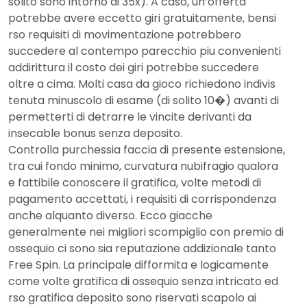
solito sono intorno ai 35x). A caso, un’offerta
potrebbe avere eccetto giri gratuitamente, bensi
rso requisiti di movimentazione potrebbero
succedere al contempo parecchio piu convenienti
addirittura il costo dei giri potrebbe succedere
oltre a cima. Molti casa da gioco richiedono indivis
tenuta minuscolo di esame (di solito 10�) avanti di
permetterti di detrarre le vincite derivanti da
insecable bonus senza deposito.
Controlla purchessia faccia di presente estensione,
tra cui fondo minimo, curvatura nubifragio qualora
e fattibile conoscere il gratifica, volte metodi di
pagamento accettati, i requisiti di corrispondenza
anche alquanto diverso. Ecco giacche
generalmente nei migliori scompiglio con premio di
ossequio ci sono sia reputazione addizionale tanto
Free Spin. La principale difformita e logicamente
come volte gratifica di ossequio senza intricato ed
rso gratifica deposito sono riservati scapolo ai