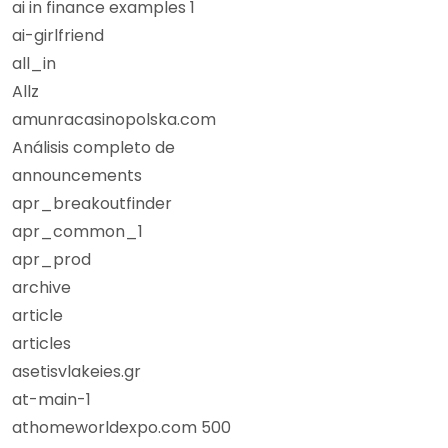
ai in finance examples 1
ai-girlfriend
all_in
Allz
amunracasinopolska.com
Análisis completo de
announcements
apr_breakoutfinder
apr_common_1
apr_prod
archive
article
articles
asetisvlakeies.gr
at-main-1
athomeworldexpo.com 500