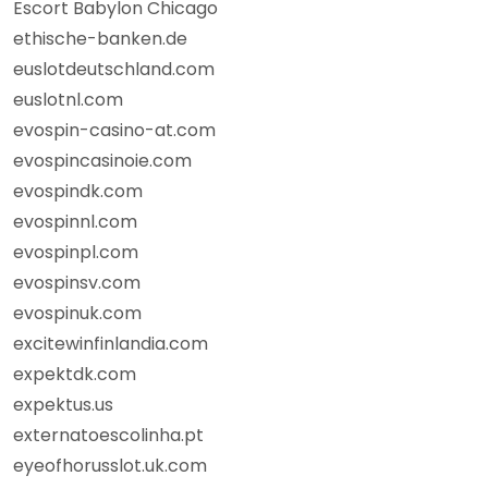
Escort Babylon Chicago
ethische-banken.de
euslotdeutschland.com
euslotnl.com
evospin-casino-at.com
evospincasinoie.com
evospindk.com
evospinnl.com
evospinpl.com
evospinsv.com
evospinuk.com
excitewinfinlandia.com
expektdk.com
expektus.us
externatoescolinha.pt
eyeofhorusslot.uk.com