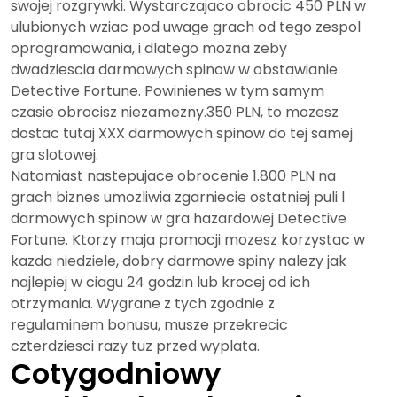
swojej rozgrywki. Wystarczajaco obrocic 450 PLN w
ulubionych wziac pod uwage grach od tego zespol
oprogramowania, i dlatego mozna zeby
dwadziescia darmowych spinow w obstawianie
Detective Fortune. Powinienes w tym samym
czasie obrocisz niezamezny.350 PLN, to mozesz
dostac tutaj XXX darmowych spinow do tej samej
gra slotowej.
Natomiast nastepujace obrocenie 1.800 PLN na
grach biznes umozliwia zgarniecie ostatniej puli l
darmowych spinow w gra hazardowej Detective
Fortune. Ktorzy maja promocji mozesz korzystac w
kazda niedziele, dobry darmowe spiny nalezy jak
najlepiej w ciagu 24 godzin lub krocej od ich
otrzymania. Wygrane z tych zgodnie z
regulaminem bonusu, musze przekrecic
czterdziesci razy tuz przed wyplata.
Cotygodniowy