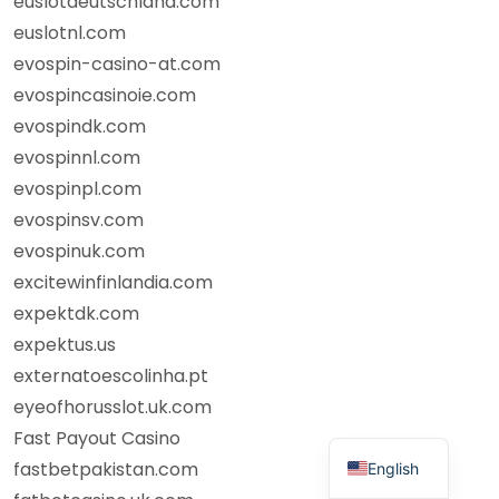
euslotdeutschland.com
euslotnl.com
evospin-casino-at.com
evospincasinoie.com
evospindk.com
evospinnl.com
evospinpl.com
evospinsv.com
evospinuk.com
excitewinfinlandia.com
expektdk.com
expektus.us
externatoescolinha.pt
eyeofhorusslot.uk.com
Fast Payout Casino
fastbetpakistan.com
English