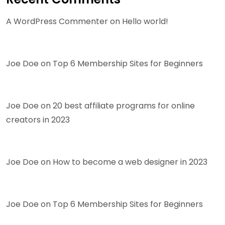
A WordPress Commenter
on
Hello world!
Joe Doe
on
Top 6 Membership Sites for Beginners
Joe Doe
on
20 best affiliate programs for online
creators in 2023
Joe Doe
on
How to become a web designer in 2023
Joe Doe
on
Top 6 Membership Sites for Beginners