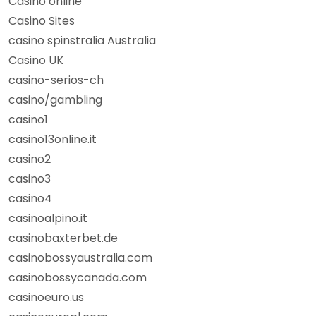
Casino online
Casino Sites
casino spinstralia Australia
Casino UK
casino-serios-ch
casino/gambling
casino1
casino13online.it
casino2
casino3
casino4
casinoalpino.it
casinobaxterbet.de
casinobossyaustralia.com
casinobossycanada.com
casinoeuro.us