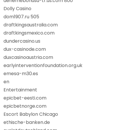
denemebonusu-tr.us.com 800
Dolly Casino
dom1907.ru 505
draftkingsaustralia.com
draftkingsmexico.com
dundercasino.us
dux-casinode.com
duxcasinoaustria.com
earlyinterventionfoundation.org.uk
emesa-m30.es
en
Entertainment
epicbet-eesti.com
epicbetnorge.com
Escort Babylon Chicago
ethische-banken.de