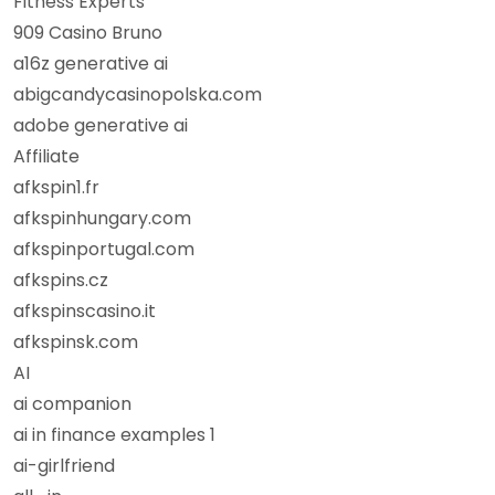
Fitness Experts
909 Casino Bruno
a16z generative ai
abigcandycasinopolska.com
adobe generative ai
Affiliate
afkspin1.fr
afkspinhungary.com
afkspinportugal.com
afkspins.cz
afkspinscasino.it
afkspinsk.com
AI
ai companion
ai in finance examples 1
ai-girlfriend