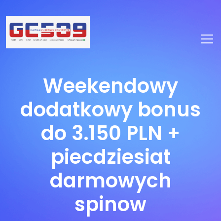
Weekendowy
dodatkowy bonus
do 3.150 PLN +
piecdziesiat
darmowych
spinow