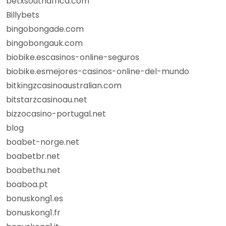
betxsouthafrica.com
Billybets
bingobongade.com
bingobongauk.com
biobike.escasinos-online-seguros
biobike.esmejores-casinos-online-del-mundo
bitkingzcasinoaustralian.com
bitstarzcasinoau.net
bizzocasino-portugal.net
blog
boabet-norge.net
boabetbr.net
boabethu.net
boaboa.pt
bonuskong1.es
bonuskong1.fr