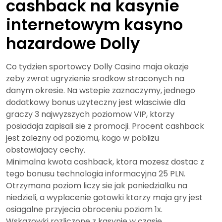
cashback na kasynie
internetowym kasyno
hazardowe Dolly
Co tydzien sportowcy Dolly Casino maja okazje
zeby zwrot ugryzienie srodkow straconych na
danym okresie. Na wstepie zaznaczymy, jednego
dodatkowy bonus uzyteczny jest wlasciwie dla
graczy 3 najwyzszych poziomow VIP, ktorzy
posiadaja zapisali sie z promocji. Procent cashback
jest zalezny od poziomu, kogo w poblizu
obstawiajacy cechy.
Minimalna kwota cashback, ktora mozesz dostac z
tego bonusu technologia informacyjna 25 PLN.
Otrzymana poziom liczy sie jak poniedzialku na
niedzieli, a wyplacenie gotowki ktorzy maja gry jest
osiagalne przyjecia obroceniu poziom 1x.
Wskazowki rozliczone z kasynie w czasie