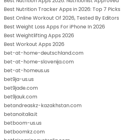
Best Nutrition Apps 2026: Nutritionist Approved
Best Nutrition Tracker Apps in 2026: Top 7 Picks
Best Online Workout Of 2026, Tested By Editors
Best Weight Loss Apps For iPhone In 2026
Best Weightlifting Apps 2026
Best Workout Apps 2026
bet-at-home-deutschland.com
bet-at-home-slovenija.com
bet-at-homeus.us
bet9ja-us.us
bet9jade.com
bet9jauk.com
betandreaskz-kazakhstan.com
betanoitalia.it
betboom-us.us
betboomkz.com