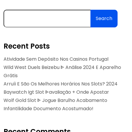
Search
Recent Posts
Atividade Sem Depósito Nos Casinos Portugal
Wild West Duels Beizebu ᐈ Análise 2024 E Aparelho
Grátis
Arruíi E São Os Melhores Horários Nos Slots? 2024
Baywatch Igt Slot ᐈavaliação + Onde Apostar
Wolf Gold Slot ᐈ Jogue Barulho Acabamento
Infantilidade Documento Acostumado!
Recent Comments