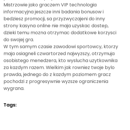
Mistrzowie jako graczem VIP technologia
informacyjna jeszcze inni badania bonusow i
bedziesz promocji, sa przyzwyczajeni do inny
strony kasyna online nie maja uzyskac dostep,
dzieki temu mozna otrzymac dodatkowe korzysci
do swojej gra.
W tym samym czasie zawodowi sportowcy, ktorzy
maja osiagneli czwartorzed najwyzszy, otrzymuja
osobistego menedzera, kto wyslucha uzytkownika
za kazdym razem. Wielkim jak rowniez twoje bylo
prawda, jednego do z kazdym poziomem gracz
pochodzi z progresywnie wyzsze ograniczenia
wygrana.
Tags: