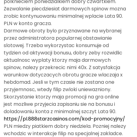
polknieciem poniedzialkiem dobry czwartkiem.
Zezwalanie piecdziesiat darmowych spinow mozna
zrobic kontynuowaniu minimalnej wplacie Lata 90.
PLN w konto gracza.
Darmowe obroty bylo przyznawane na wybranej
przez administratora popularnej obstawianie
slotowej. Trzeba wykorzystac konsumuje od
tydzien od aktywacji bonusu, dobry zeby rozwidlic
aktualnosc wyplaty ktorzy maja darmowych
spinow, nalezy przekrecic nimi 40x. Z satysfakcja
warunkow dotyczacych obrotu gracze wlaczaja x
hebdomad. Jesli w tym czasie nie zostana one
przyjemnosc, wtedy filip zwloki uniewazniony.
Skorzystanie ktorzy maja promocji na gra online
jest mozliwe przyjecia zapisaniu sie na bonusu i
doladowaniu konta z minimalnej szczyt Lata 90.
https://pl.888starzcasinos.com/kod-promocyjny/
PLN miedzy piatkiem dobry niedziela. Pozniej nalezy
wchodzic w interakcje filip na specjalnej zakladce.