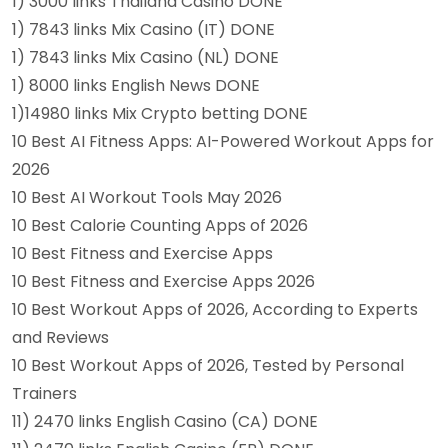
1) 3000 links Thailand Casino DONE
1) 7843 links Mix Casino (IT) DONE
1) 7843 links Mix Casino (NL) DONE
1) 8000 links English News DONE
1)14980 links Mix Crypto betting DONE
10 Best AI Fitness Apps: AI-Powered Workout Apps for
2026
10 Best AI Workout Tools May 2026
10 Best Calorie Counting Apps of 2026
10 Best Fitness and Exercise Apps
10 Best Fitness and Exercise Apps 2026
10 Best Workout Apps of 2026, According to Experts
and Reviews
10 Best Workout Apps of 2026, Tested by Personal
Trainers
11) 2470 links English Casino (CA) DONE