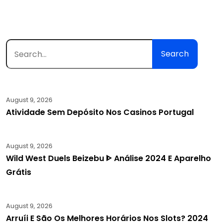
Search
August 9, 2026
Atividade Sem Depósito Nos Casinos Portugal
August 9, 2026
Wild West Duels Beizebu ᐈ Análise 2024 E Aparelho
Grátis
August 9, 2026
Arruíi E São Os Melhores Horários Nos Slots? 2024